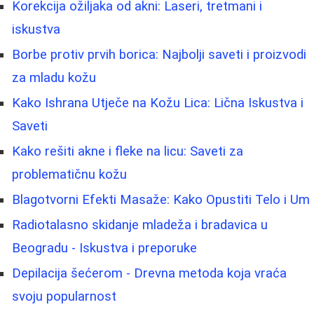
Korekcija ožiljaka od akni: Laseri, tretmani i
iskustva
Borbe protiv prvih borica: Najbolji saveti i proizvodi
za mladu kožu
Kako Ishrana Utječe na Kožu Lica: Lična Iskustva i
Saveti
Kako rešiti akne i fleke na licu: Saveti za
problematičnu kožu
Blagotvorni Efekti Masaže: Kako Opustiti Telo i Um
Radiotalasno skidanje mladeža i bradavica u
Beogradu - Iskustva i preporuke
Depilacija šećerom - Drevna metoda koja vraća
svoju popularnost