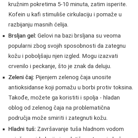
kružnim pokretima 5-10 minuta, zatim isperite.
Kofein u kafi stimuliše cirkulaciju i pomaže u
razbijanju masnih ćelija.
Brsljan gel:
Gelovi na bazi brsljana su veoma
popularni zbog svojih sposobnosti da zategnu
kožu i poboljšaju njen izgled. Mogu izazvati
crvenilo i peckanje, što je znak da deluju.
Zeleni čaj:
Pijenjem zelenog čaja unosite
antioksidanse koji pomažu u borbi protiv toksina.
Takođe, možete ga koristiti i spolja - hladan
oblog od zelenog čaja na problematična
područja može smiriti i zategnuti kožu.
Hladni tuš:
Završavanje tuša hladnom vodom