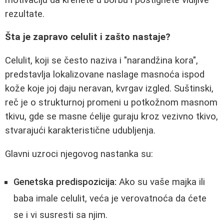
rezultate.
Šta je zapravo celulit i zašto nastaje?
Celulit, koji se često naziva i "narandžina kora",
predstavlja lokalizovane naslage masnoća ispod
kože koje joj daju neravan, kvrgav izgled. Suštinski,
reč je o strukturnoj promeni u potkožnom masnom
tkivu, gde se masne ćelije guraju kroz vezivno tkivo,
stvarajući karakteristične udubljenja.
Glavni uzroci njegovog nastanka su:
Genetska predispozicija:
Ako su vaše majka ili
baba imale celulit, veća je verovatnoća da ćete
se i vi susresti sa njim.