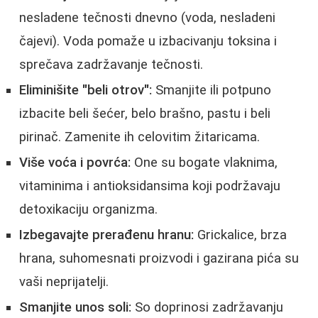
nesladene tečnosti dnevno (voda, nesladeni
čajevi). Voda pomaže u izbacivanju toksina i
sprečava zadržavanje tečnosti.
Eliminišite "beli otrov":
Smanjite ili potpuno
izbacite beli šećer, belo brašno, pastu i beli
pirinač. Zamenite ih celovitim žitaricama.
Više voća i povrća:
One su bogate vlaknima,
vitaminima i antioksidansima koji podržavaju
detoxikaciju organizma.
Izbegavajte prerađenu hranu:
Grickalice, brza
hrana, suhomesnati proizvodi i gazirana pića su
vaši neprijatelji.
Smanjite unos soli:
So doprinosi zadržavanju