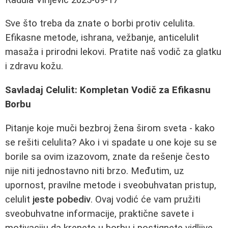
Sve što treba da znate o borbi protiv celulita.
Efikasne metode, ishrana, vežbanje, anticelulit
masaža i prirodni lekovi. Pratite naš vodič za glatku
i zdravu kožu.
Savladaj Celulit: Kompletan Vodič za Efikasnu
Borbu
Pitanje koje muči bezbroj žena širom sveta - kako
se rešiti celulita? Ako i vi spadate u one koje su se
borile sa ovim izazovom, znate da rešenje često
nije niti jednostavno niti brzo. Međutim, uz
upornost, pravilne metode i sveobuhvatan pristup,
celulit
jeste pobediv
. Ovaj vodić će vam pružiti
sveobuhvatne informacije, praktične savete i
motivaciju da krenete u borbu i postignete vidljive