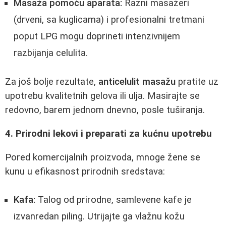
Masaža pomoću aparata:
Razni masažeri
(drveni, sa kuglicama) i profesionalni tretmani
poput LPG mogu doprineti intenzivnijem
razbijanja celulita.
Za još bolje rezultate,
anticelulit masažu
pratite uz
upotrebu kvalitetnih gelova ili ulja. Masirajte se
redovno, barem jednom dnevno, posle tuširanja.
4. Prirodni lekovi i preparati za kućnu upotrebu
Pored komercijalnih proizvoda, mnoge žene se
kunu u efikasnost prirodnih sredstava:
Kafa:
Talog od prirodne, samlevene kafe je
izvanredan piling. Utrijajte ga vlažnu kožu