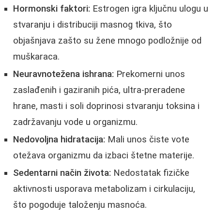
Hormonski faktori:
Estrogen igra ključnu ulogu u
stvaranju i distribuciji masnog tkiva, što
objašnjava zašto su žene mnogo podložnije od
muškaraca.
Neuravnotežena ishrana:
Prekomerni unos
zaslađenih i gaziranih pića, ultra-preradene
hrane, masti i soli doprinosi stvaranju toksina i
zadržavanju vode u organizmu.
Nedovoljna hidratacija:
Mali unos čiste vote
otežava organizmu da izbaci štetne materije.
Sedentarni način života:
Nedostatak fizičke
aktivnosti usporava metabolizam i cirkulaciju,
što pogoduje taloženju masnoća.