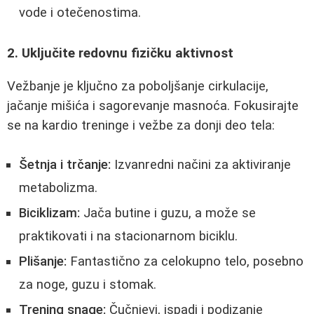
vode i otečenostima.
2. Uključite redovnu fizičku aktivnost
Vežbanje je ključno za poboljšanje cirkulacije,
jačanje mišića i sagorevanje masnoća. Fokusirajte
se na kardio treninge i vežbe za donji deo tela:
Šetnja i trčanje:
Izvanredni načini za aktiviranje
metabolizma.
Biciklizam:
Jača butine i guzu, a može se
praktikovati i na stacionarnom biciklu.
Plišanje:
Fantastično za celokupno telo, posebno
za noge, guzu i stomak.
Trening snage:
Čučnjevi, ispadi i podizanje