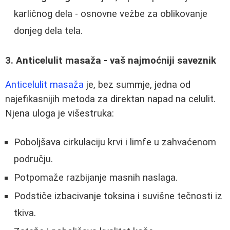
karličnog dela - osnovne vežbe za oblikovanje
donjeg dela tela.
3. Anticelulit masaža - vaš najmoćniji saveznik
Anticelulit masaža
je, bez summje, jedna od
najefikasnijih metoda za direktan napad na celulit.
Njena uloga je višestruka:
Poboljšava cirkulaciju krvi i limfe u zahvaćenom
području.
Potpomaže razbijanje masnih naslaga.
Podstiče izbacivanje toksina i suvišne tečnosti iz
tkiva.