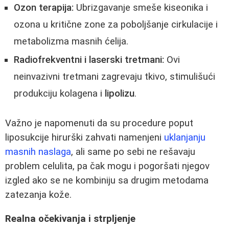
Ozon terapija:
Ubrizgavanje smeše kiseonika i
ozona u kritične zone za poboljšanje cirkulacije i
metabolizma masnih ćelija.
Radiofrekventni i laserski tretmani:
Ovi
neinvazivni tretmani zagrevaju tkivo, stimulišući
produkciju kolagena i
lipolizu
.
Važno je napomenuti da su procedure poput
liposukcije hirurški zahvati namenjeni
uklanjanju
masnih naslaga
, ali same po sebi ne rešavaju
problem celulita, pa čak mogu i pogoršati njegov
izgled ako se ne kombiniju sa drugim metodama
zatezanja kože.
Realna očekivanja i strpljenje