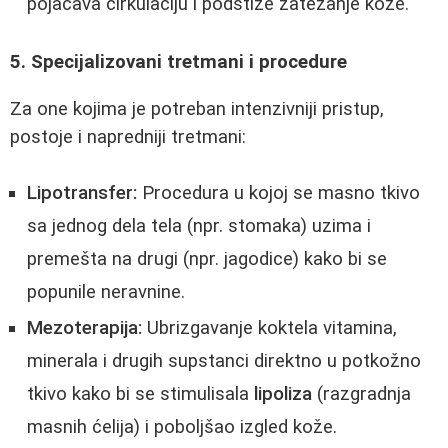
pojačava cirkulaciju i podstiže zatezanje kože.
5. Specijalizovani tretmani i procedure
Za one kojima je potreban intenzivniji pristup,
postoje i napredniji tretmani:
Lipotransfer:
Procedura u kojoj se masno tkivo
sa jednog dela tela (npr. stomaka) uzima i
premešta na drugi (npr. jagodice) kako bi se
popunile neravnine.
Mezoterapija:
Ubrizgavanje koktela vitamina,
minerala i drugih supstanci direktno u potkožno
tkivo kako bi se stimulisala
lipoliza
(razgradnja
masnih ćelija) i poboljšao izgled kože.