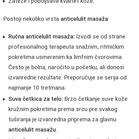
Zateže i poboljšava kvalitet kože.
Postoji nekoliko vrsta
anticelulit masaža
:
Ručna anticelulit masaža:
Izvodi se od strane
profesionalnog terapeuta snažnim, ritmičkim
pokretima usmerenim ka limfnim čvorovima.
Često je bolna, naročito u početku, ali donosi
izvanredne rezultate. Preporučuje se serija od
najmanje 10 tretmana.
Suva četkica za telo:
Brzo četkanje suve kože
kružnim pokretima prema srcu pre svakog
tuširanja je izvanredna priprema za glavnu
anticelulit masažu
.