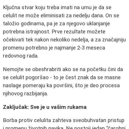
Ključna stvar koju treba imati na umu je da se
celulit ne može eliminisati za nedelju dana. On se
taložio godinama, pa je za njegovo uklanjanje
potrebna istrajnost. Prve rezultate možete
očekivati tek nakon nekoliko nedelja, a za značajniju
promenu potrebno je najmanje 2-3 meseca
redovnog rada.
Nemojte se obeshrabriti ako se na početku čini da
se celulit pogoršao - to je čest znak da se masne
naslage pomeraju ka površini, što je deo procesa
njihovog razbijanja.
Zaključak: Sve je u vašim rukama
Borba protiv celulita zahteva sveobuhvatan pristup
i promenu životnih navika. Ne postoji jedan "čarobni