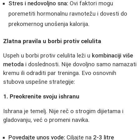
Stres i nedovoljno sna:
Ovi faktori mogu
poremetiti hormonalnu ravnotežu i dovesti do
prekomernog unošenja kalorija.
Zlatna pravila u borbi protiv celulita
Uspeh u borbi protiv celulita leži u
kombinaciji više
metoda
i doslednosti. Nije dovoljno samo namazati
kremu ili odraditi par treninga. Evo osnovnih
stubova uspešne strategije:
1. Preokrenite svoju ishranu
Ishrana je temelj. Nije reč o strogim dijietama i
gladovanju, već o promeni navika.
Povedajte unos vode:
Ciljajte na
2-3 litre