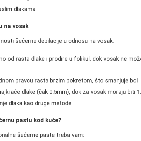
aslim dlakama
u na vosak
ednosti šećerne depilacije u odnosu na vosak:
o od rasta dlake i prodire u folikul, dok vosak ne mo
rodnom pravcu rasta brzim pokretom, što smanjuje bol
najkraće dlake (čak 0.5mm), dok za vosak moraju biti
anje dlaka kao druge metode
ećernu pastu kod kuće?
ionalne šećerne paste treba vam: