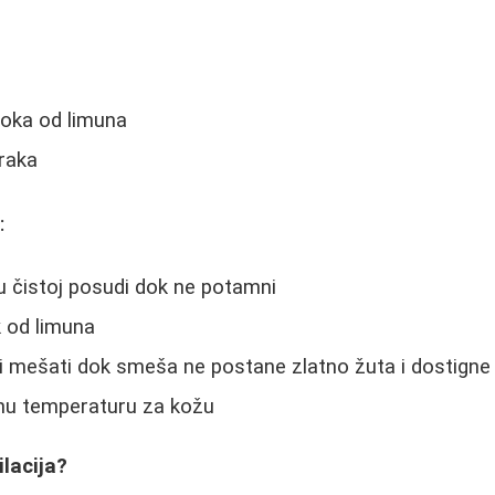
soka od limuna
raka
:
u čistoj posudi dok ne potamni
 od limuna
e i mešati dok smeša ne postane zlatno žuta i dostign
atnu temperaturu za kožu
ilacija?