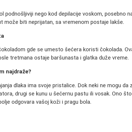
bol podnošljiviji nego kod depilacije voskom, posebno 
put može biti neprijatan, sa vremenom postaje lakše.
ta
sa čokoladom gde se umesto šećera koristi čokolada. 
osle tretmana ostaje baršunasta i glatka duže vreme.
am najdraže?
anja dlaka ima svoje pristalice. Dok neki ne mogu da z
atora, drugi se kunu u šećernu pastu ili vosak. Ono što
olje odgovara vašoj koži i pragu bola.