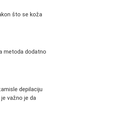
nakon što se koža
Ova metoda dodatno
amisle depilaciju
 je važno je da