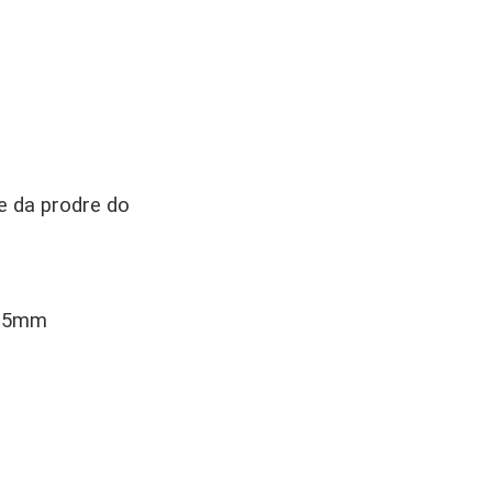
že da prodre do
 1.5mm