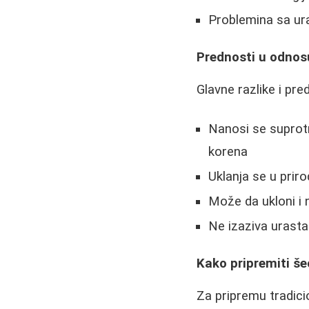
Problemina sa ur
Prednosti u odnos
Glavne razlike i pr
Nanosi se suprotn
korena
Uklanja se u pri
Može da ukloni i 
Ne izaziva urast
Kako pripremiti š
Za pripremu tradic