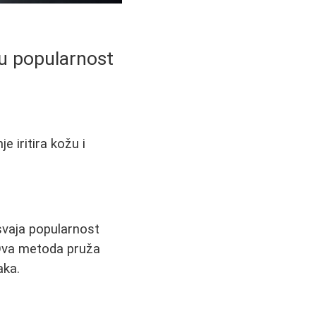
ju popularnost
e iritira kožu i
svaja popularnost
. Ova metoda pruža
aka.