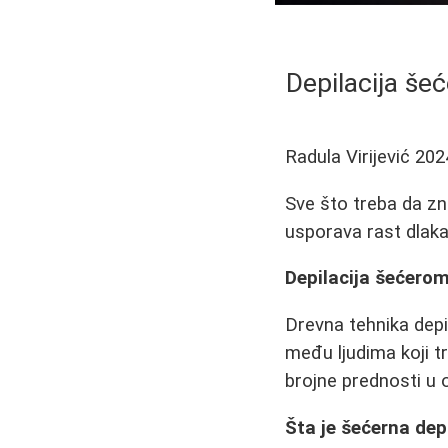
Depilacija še
Radula Virijević
202
Sve što treba da zna
usporava rast dlak
Depilacija šećero
Drevna tehnika depi
među ljudima koji t
brojne prednosti u 
Šta je šećerna dep