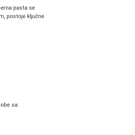
ećerna pasta se
m, postoje ključne
sobe sa: