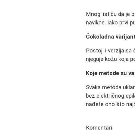
Mnogi ističu da je 
navikne. Iako prvi 
Čokoladna varijan
Postoji i verzija 
njeguje kožu koja p
Koje metode su v
Svaka metoda uklanj
bez električnog epil
nađete ono što najb
Komentari