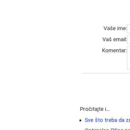
Vaše ime:
Vaš email:
Komentar:
Pročitajte i...
Sve što treba da z