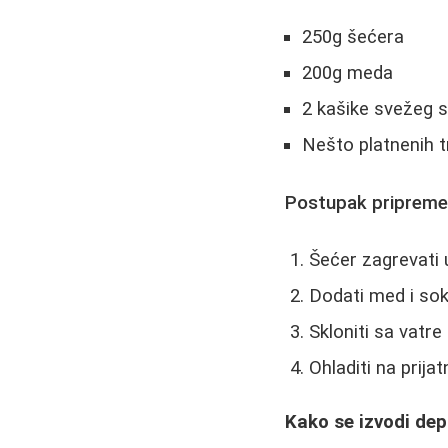
250g šećera
200g meda
2 kašike svežeg 
Nešto platnenih t
Postupak pripreme
Šećer zagrevati 
Dodati med i sok
Skloniti sa vatr
Ohladiti na prij
Kako se izvodi dep