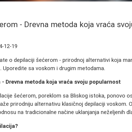
ćerom - Drevna metoda koja vraća svo
4-12-19
te o depilaciji šećerom - prirodnoj alternativi koja manj
a. Uporedite sa voskom i drugim metodama.
m - Drevna metoda koja vraća svoju popularnost
lacije šećerom, poreklom sa Bliskog istoka, ponovo o
raže prirodniju alternativu klasičnoj depilaciji voskom
odnosu na tradicionalne načine uklanjanja neželjenih dl
ilacija?