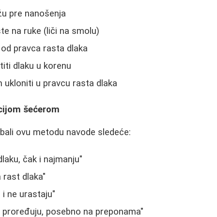
žu pre nanošenja
te na ruke (liči na smolu)
od pravca rasta dlaka
iti dlaku u korenu
ukloniti u pravcu rasta dlaka
acijom šećerom
robali ovu metodu navode sledeće:
dlaku, čak i najmanju"
rast dlaka"
i ne urastaju"
 proređuju, posebno na preponama"