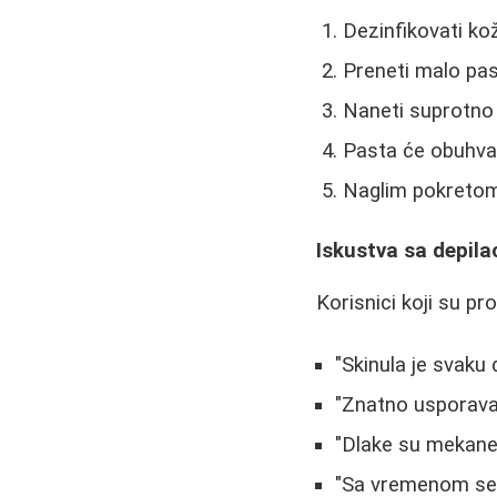
Dezinfikovati ko
Preneti malo pas
Naneti suprotno 
Pasta će obuhvat
Naglim pokretom 
Iskustva sa depil
Korisnici koji su p
"Skinula je svaku 
"Znatno usporava 
"Dlake su mekane 
"Sa vremenom se