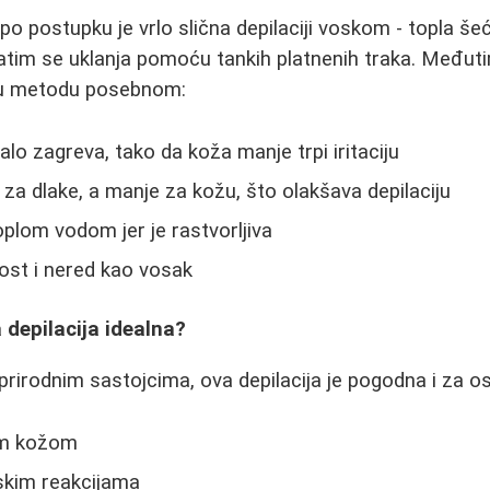
po postupku je vrlo slična depilaciji voskom - topla š
atim se uklanja pomoću tankih platnenih traka. Međuti
ovu metodu posebnom:
o zagreva, tako da koža manje trpi iritaciju
 za dlake, a manje za kožu, što olakšava depilaciju
oplom vodom jer je rastvorljiva
vost i nered kao vosak
 depilacija idealna?
 prirodnim sastojcima, ova depilacija je pogodna i za o
vom kožom
skim reakcijama