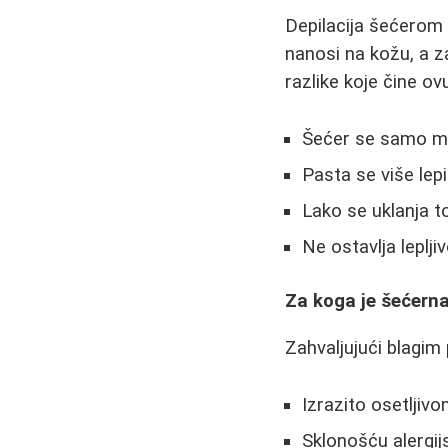
Depilacija šećerom 
nanosi na kožu, a z
razlike koje čine 
Šećer se samo mal
Pasta se više lepi
Lako se uklanja t
Ne ostavlja leplji
Za koga je šećerna
Zahvaljujući blagim
Izrazito osetlji
Sklonošću alergij