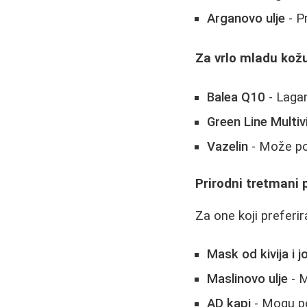
Arganovo ulje
- Pr
Za vrlo mladu kožu
Balea Q10
- Lagan
Green Line Multiv
Vazelin
- Može po
Prirodni tretmani 
Za one koji preferir
Mask od kivija i j
Maslinovo ulje
- M
AD kapi
- Mogu po