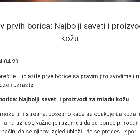
v prvih borica: Najbolji saveti i proizv
kožu
4-04-20
rečite i ublažite prve borice sa pravim proizvodima i 
kože i uzraste.
borica: Najbolji saveti i proizvodi za mladu kožu
 može biti stresna, posebno kada se očekuje da koža j
ira na uzrast, važno je razumeti da su borice priroda
e načini da se njihov izgled ublaži i da se proces uspori.