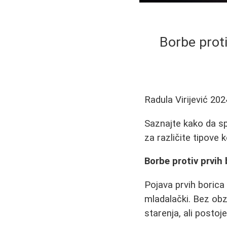
Borbe proti
Radula Virijević
202
Saznajte kako da sp
za različite tipove 
Borbe protiv prvih 
Pojava prvih borica
mladalački. Bez obz
starenja, ali postoj