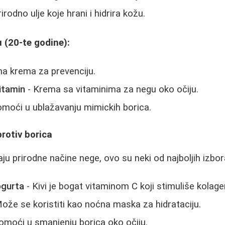
irodno ulje koje hrani i hidrira kožu.
 (20-te godine):
a krema za prevenciju.
itamin
- Krema sa vitaminima za negu oko očiju.
moći u ublažavanju mimickih borica.
protiv borica
aju prirodne načine nege, ovo su neki od najboljih izbor
ogurta
- Kivi je bogat vitaminom C koji stimuliše kolage
ože se koristiti kao noćna maska za hidrataciju.
moći u smanjenju borica oko očiju.