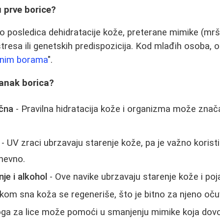
u prve borice?
o posledica dehidratacije kože, preterane mimike (mrš
tresa ili genetskih predispozicija. Kod mlađih osoba, o
nim borama
".
tanak borica?
učna
- Pravilna hidratacija kože i organizma može znač
- UV zraci ubrzavaju starenje kože, pa je važno korist
nevno.
je i alkohol
- Ove navike ubrzavaju starenje kože i poj
kom sna koža se regeneriše, što je bitno za njeno oču
ga za lice može pomoći u smanjenju mimike koja dovo