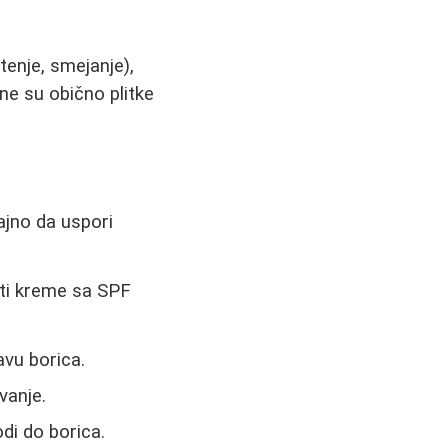
tenje, smejanje),
ne su obično plitke
ajno da uspori
iti kreme sa SPF
avu borica.
vanje.
di do borica.