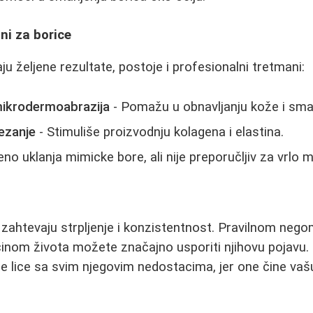
ni za borice
u željene rezultate, postoje i profesionalni tretmani:
 mikrodermoabrazija
- Pomažu u obnavljanju kože i sman
ezanje
- Stimuliše proizvodnju kolagena i elastina.
no uklanja mimicke bore, ali nije preporučljiv za vrlo 
 zahtevaju strpljenje i konzistentnost. Pravilnom neg
inom života možete značajno usporiti njihovu pojavu. 
oje lice sa svim njegovim nedostacima, jer one čine vaš