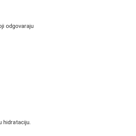
oji odgovaraju
 hidrataciju.