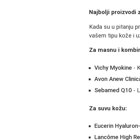
Najbolji proizvodi 
Kada su u pitanju pr
vašem tipu kože i u
Za masnu i kombi
Vichy Myokine
- 
Avon Anew Clinic
Sebamed Q10
- 
Za suvu kožu:
Eucerin Hyaluron-F
Lancôme High Re