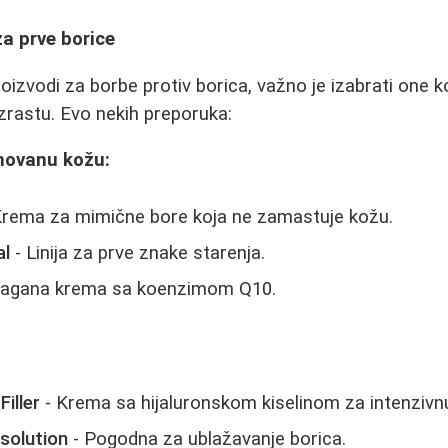
za prve borice
oizvodi za borbe protiv borica, važno je izabrati one k
zrastu. Evo nekih preporuka:
novanu kožu:
Krema za mimične bore koja ne zamastuje kožu.
al
- Linija za prve znake starenja.
Lagana krema sa koenzimom Q10.
iller
- Krema sa hijaluronskom kiselinom za intenzivnu
solution
- Pogodna za ublažavanje borica.