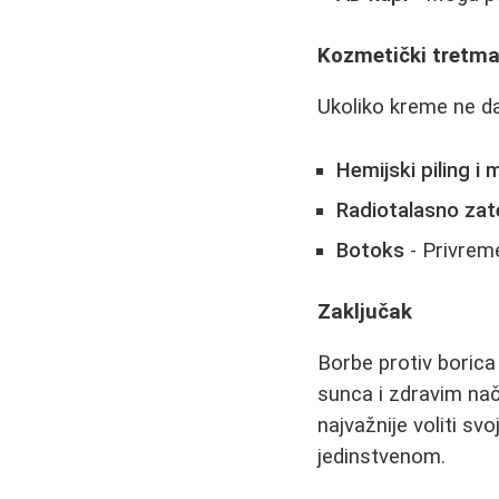
Kozmetički tretma
Ukoliko kreme ne daj
Hemijski piling i
Radiotalasno zat
Botoks
- Privreme
Zaključak
Borbe protiv borica
sunca i zdravim nač
najvažnije voliti sv
jedinstvenom.