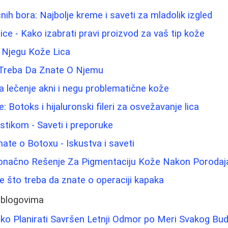
ih bora: Najbolje kreme i saveti za mladolik izgled
lice - Kako izabrati pravi proizvod za vaš tip kože
 Njegu Kože Lica
 Treba Da Znate O Njemu
 lečenje akni i negu problematične kože
 Botoks i hijaluronski fileri za osvežavanje lica
astikom - Saveti i preporuke
nate o Botoxu - Iskustva i saveti
Konačno Rešenje Za Pigmentaciju Kože Nakon Porodaj
ve što treba da znate o operaciji kapaka
 blogovima
ako Planirati Savršen Letnji Odmor po Meri Svakog Bu