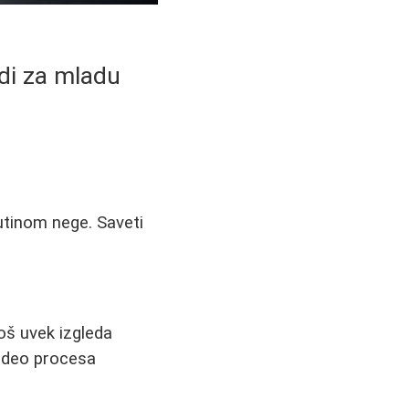
odi za mladu
rutinom nege. Saveti
oš uvek izgleda
n deo procesa