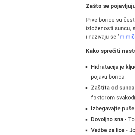
Zašto se pojavljuj
Prve borice su čest
izloženosti suncu, s
i nazivaju se "
mimič
Kako sprečiti nas
Hidratacija je klj
pojavu borica.
Zaštita od sunca
faktorom svakod
Izbegavajte pušen
Dovoljno sna
- To
Vežbe za lice
- Jo