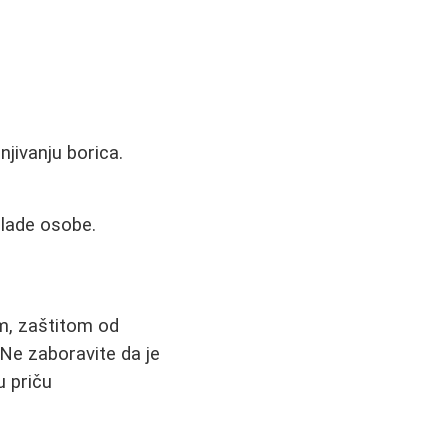
jivanju borica.
mlade osobe.
om, zaštitom od
Ne zaboravite da je
u priču