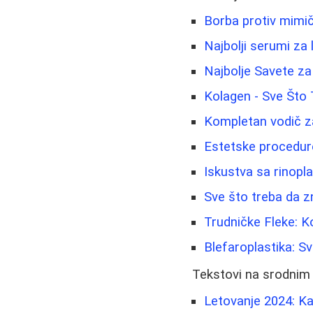
Borba protiv mimičn
Najbolji serumi za 
Najbolje Savete za
Kolagen - Sve Što
Kompletan vodič za
Estetske procedure:
Iskustva sa rinopl
Sve što treba da z
Trudničke Fleke: 
Blefaroplastika: S
Tekstovi na srodnim
Letovanje 2024: K