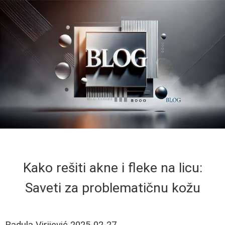
Kako rešiti akne i fleke na licu:
Saveti za problematičnu kožu
Radula Virijević
2025-02-27