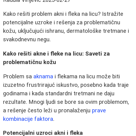
Kako rešiti problem akni i fleka na licu? Istražite
potencijalne uzroke i rešenja za problematičnu
kožu, uključujući ishranu, dermatološke tretmane i
svakodnevnu negu.
Kako rešiti akne i fleke na licu: Saveti za
problematičnu kožu
Problem sa
aknama
i flekama na licu može biti
izuzetno frustrirajuć iskustvo, posebno kada traje
godinama i kada standardni tretmani ne daju
rezultate. Mnogi ljudi se bore sa ovim problemom,
a rešenje često leži u pronalaženju
prave
kombinacije faktora
.
Potencijalni uzroci akni i fleka