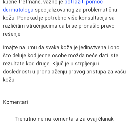
kućne tretmane, važno je
potražiti pomoć
dermatologa
specijalizovanog za problematičnu
kožu. Ponekad je potrebno više konsultacija sa
različitim stručnjacima da bi se pronašlo pravo
rešenje.
Imajte na umu da svaka koža je jedinstvena i ono
što deluje kod jedne osobe možda neće dati iste
rezultate kod druge. Ključ je u strpljenju i
doslednosti u pronalaženju pravog pristupa za vašu
kožu.
Komentari
Trenutno nema komentara za ovaj članak.