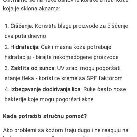
Osvrnimo se na neke osnovne korake u nezi kože
koja je sklona aknama:
Čišćenje:
Koristite blage proizvode za čišćenje
dva puta dnevno
Hidratacija:
Čak i masna koža potrebuje
hidrataciju - birajte nekomedogene proizvode
Zaštita od sunca:
UV zraci mogu pogoršati
stanje fleka - koristite kreme sa SPF faktorom
Izbegavanje dodirivanja lica:
Ruke često nose
bakterije koje mogu pogoršati akne
Kada potražiti stručnu pomoć?
Ako problemi sa kožom traju dugo i ne reaguju na