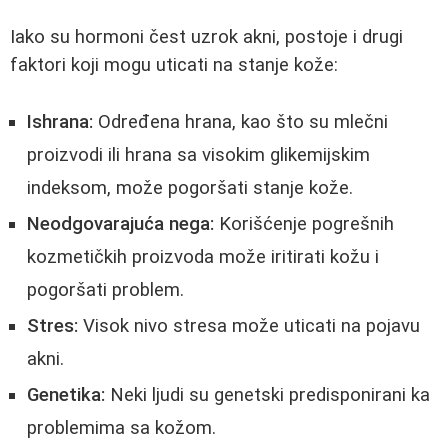
Iako su hormoni čest uzrok akni, postoje i drugi
faktori koji mogu uticati na stanje kože:
Ishrana:
Određena hrana, kao što su mlečni
proizvodi ili hrana sa visokim glikemijskim
indeksom, može pogoršati stanje kože.
Neodgovarajuća nega:
Korišćenje pogrešnih
kozmetičkih proizvoda može iritirati kožu i
pogoršati problem.
Stres:
Visok nivo stresa može uticati na pojavu
akni.
Genetika:
Neki ljudi su genetski predisponirani ka
problemima sa kožom.