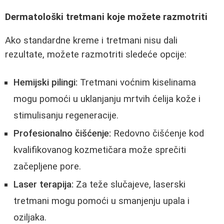
Dermatološki tretmani koje možete razmotriti
Ako standardne kreme i tretmani nisu dali
rezultate, možete razmotriti sledeće opcije:
Hemijski pilingi:
Tretmani voćnim kiselinama
mogu pomoći u uklanjanju mrtvih ćelija kože i
stimulisanju regeneracije.
Profesionalno čišćenje:
Redovno čišćenje kod
kvalifikovanog kozmetičara može sprečiti
začepljene pore.
Laser terapija:
Za teže slučajeve, laserski
tretmani mogu pomoći u smanjenju upala i
oziljaka.