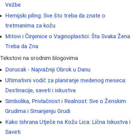
Vežbe
Hemijski piling: Sve što treba da znate o
tretmanima za kožu
Mitovi i Činjenice o Vaginoplastici: Šta Svaka Žena
Treba da Zna
Tekstovi na srodnim blogovima
Dorucak - Najvažniji Obrok u Danu
Ultimativni vodič za planiranje medenog meseca:
Destinacije, saveti i iskustva
Simbolika, Privlačnost i Realnost: Sve o Ženskim
Grudima i Smanjenju Grudi
Kako Ishrana Utječe na Kožu Lica: Lična Iskustva i
Saveti