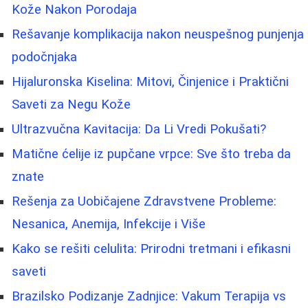
Kože Nakon Porodaja
Rešavanje komplikacija nakon neuspešnog punjenja
podočnjaka
Hijaluronska Kiselina: Mitovi, Činjenice i Praktični
Saveti za Negu Kože
Ultrazvučna Kavitacija: Da Li Vredi Pokušati?
Matične ćelije iz pupčane vrpce: Sve što treba da
znate
Rešenja za Uobičajene Zdravstvene Probleme:
Nesanica, Anemija, Infekcije i Više
Kako se rešiti celulita: Prirodni tretmani i efikasni
saveti
Brazilsko Podizanje Zadnjice: Vakum Terapija vs