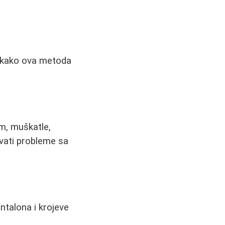
e kako ova metoda
um, muškatle,
šavati probleme sa
ntalona i krojeve