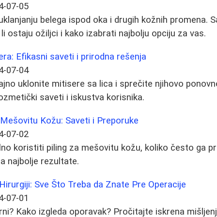
4-07-05
klanjanju belega ispod oka i drugih kožnih promena. S
 ostaju ožiljci i kako izabrati najbolju opciju za vas.
era: Efikasni saveti i prirodna rešenja
4-07-04
jno uklonite mitisere sa lica i sprečite njihovo ponovno
ozmetički saveti i iskustva korisnika.
 Mešovitu Kožu: Saveti i Preporuke
4-07-02
no koristiti piling za mešovitu kožu, koliko često ga pri
a najbolje rezultate.
 Hirurgiji: Sve Što Treba da Znate Pre Operacije
4-07-01
gurni? Kako izgleda oporavak? Pročitajte iskrena mišljen