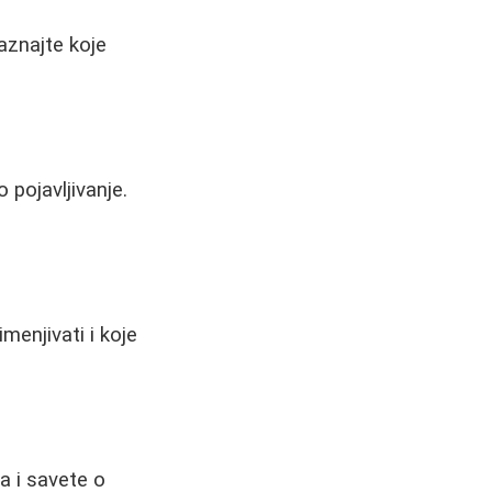
aznajte koje
 pojavljivanje.
menjivati i koje
ja i savete o