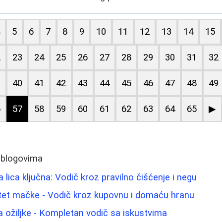
4
5
6
7
8
9
10
11
12
13
14
15
2
23
24
25
26
27
28
29
30
31
32
9
40
41
42
43
44
45
46
47
48
49
6
57
58
59
60
61
62
63
64
65
▶
 blogovima
 lica ključna: Vodič kroz pravilno čišćenje i negu
itet mačke - Vodič kroz kupovnu i domaću hranu
za ožiljke - Kompletan vodič sa iskustvima