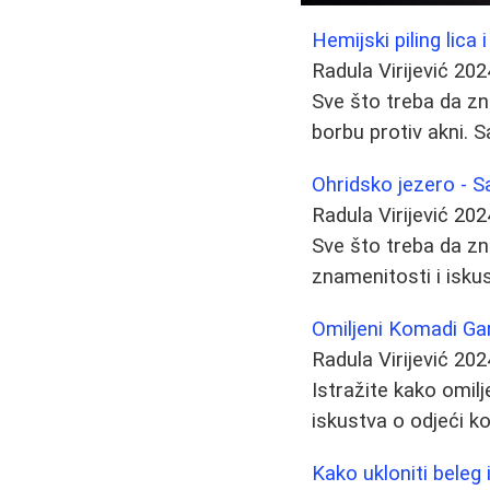
Hemijski piling lica
Radula Virijević
202
Sve što treba da zn
borbu protiv akni. S
Ohridsko jezero - S
Radula Virijević
202
Sve što treba da zn
znamenitosti i isku
Omiljeni Komadi Ga
Radula Virijević
202
Istražite kako omil
iskustva o odjeći ko
Kako ukloniti beleg