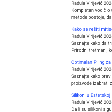
Radula Virijević
202
Kompletan vodič o u
metode postoje, da li
Kako se rešiti mitis
Radula Virijević
202
Saznajte kako da tra
Prirodni tretmani, k
Optimalan Piling za
Radula Virijević
202
Saznajte kako pravil
proizvode izabrati z
Silikoni u Estetskoj
Radula Virijević
202
Da li su silikoni si