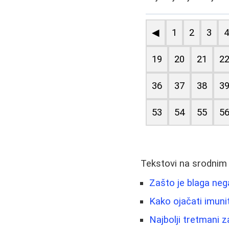
◀
1
2
3
19
20
21
2
36
37
38
3
53
54
55
5
Tekstovi na srodnim
Zašto je blaga nega
Kako ojačati imun
Najbolji tretmani 