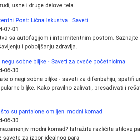
rudi, usne i druge delove tela.
tentni Post: Lična Iskustva i Saveti
4-07-01
ustva sa autofagijom i intermitentnim postom. Saznajt
ljenju i poboljšanju zdravlja.
negu sobne biljke - Saveti za cveće početnicima
4-06-30
te o negi sobne biljke - saveti za difenbahiju, spatifil
pularne biljke. Kako pravilno zalivati, presađivati i re
Zašto su pantalone omiljeni modni komad
4-06-30
ezamenjiv modni komad? Istražite različite stilove pa
uz savete za izbor idealnog para.