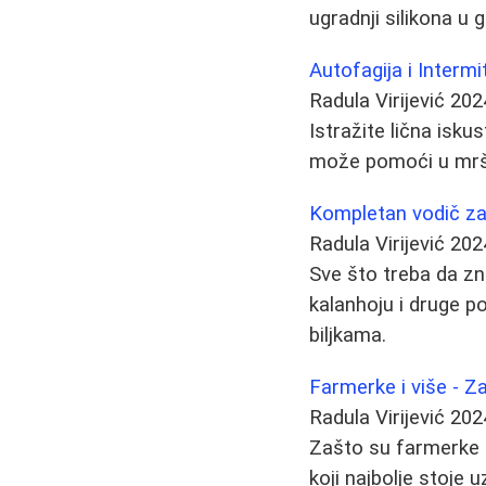
ugradnji silikona u g
Autofagija i Intermi
Radula Virijević
202
Istražite lična isk
može pomoći u mršav
Kompletan vodič za 
Radula Virijević
202
Sve što treba da zna
kalanhoju i druge po
biljkama.
Farmerke i više - 
Radula Virijević
202
Zašto su farmerke n
koji najbolje stoje 