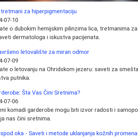
 i tretmani za hiperpigmentaciju
4-07-10
ate o dubokim hemijskim pilinzima lica, tretmanima za 
aveti dermatologa i iskustva pacijenata.
avršeno letovalište za miran odmor
4-07-09
ate o letovanju na Ohridskom jezeru: saveti za smeštaj
stva putnika.
rderobe: Šta Vas Čini Sretnima?
4-07-06
jeni komadi garderobe mogu biti izvor radosti i samop
ja nas čini sretnima.
 ispod oka - Saveti i metode uklanjanja kožnih promena