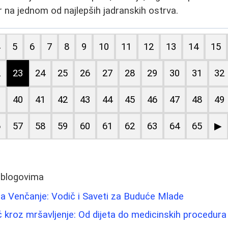
na jednom od najlepših jadranskih ostrva.
4
5
6
7
8
9
10
11
12
13
14
15
2
23
24
25
26
27
28
29
30
31
32
9
40
41
42
43
44
45
46
47
48
49
6
57
58
59
60
61
62
63
64
65
▶
 blogovima
a Venčanje: Vodič i Saveti za Buduće Mlade
 kroz mršavljenje: Od dijeta do medicinskih procedura