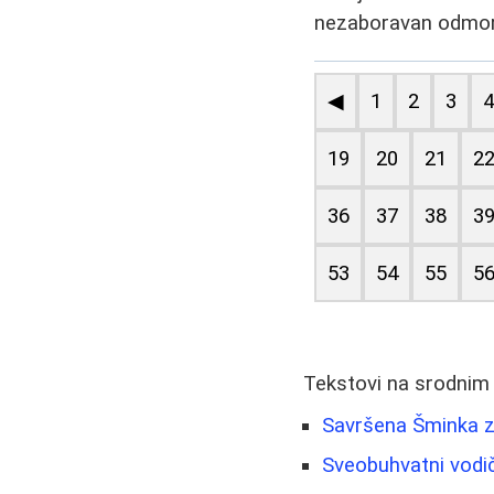
nezaboravan odmor 
◀
1
2
3
19
20
21
2
36
37
38
3
53
54
55
5
Tekstovi na srodnim
Savršena Šminka z
Sveobuhvatni vodič