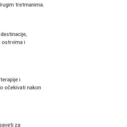
i drugim tretmanima.
destinacije,
 ostrvima i
erapije i
što očekivati nakon
 saveti za