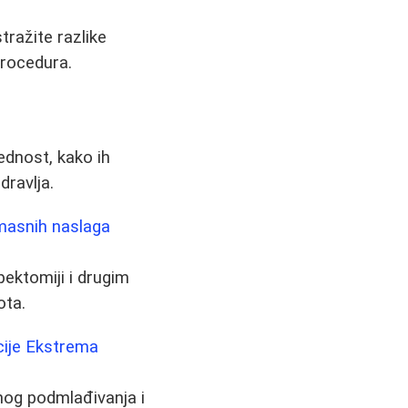
tražite razlike
procedura.
ednost, kako ih
dravlja.
masnih naslaga
pektomiji i drugim
ota.
cije Ekstrema
dnog podmlađivanja i