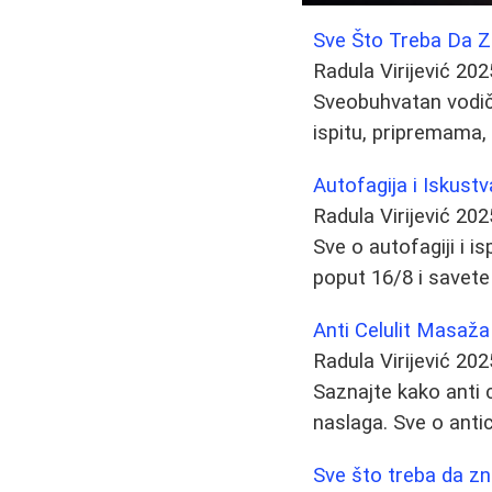
Sve Što Treba Da Zn
Radula Virijević
202
Sveobuhvatan vodič 
ispitu, pripremama,
Autofagija i Iskustv
Radula Virijević
202
Sve o autofagiji i i
poput 16/8 i savete
Anti Celulit Masaža
Radula Virijević
202
Saznajte kako anti 
naslaga. Sve o ant
Sve što treba da zna