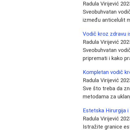
Radula Virijević
202
Sveobuhvatan vodič 
između anticelulit m
Vodič kroz zdravu is
Radula Virijević
202
Sveobuhvatan vodič 
pripremati i kako pr
Kompletan vodič kr
Radula Virijević
202
Sve što treba da zna
metodama za uklanja
Estetska Hirurgija 
Radula Virijević
202
Istražite granice e