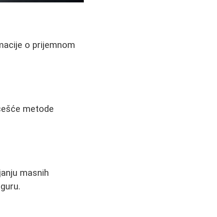
rmacije o prijemnom
ajčešće metode
njanju masnih
guru.