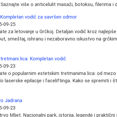
 Saznajte više o anticelulit masaži, botoksu, filerima 
: Kompletan vodič za savršen odmor
5-09-25
te za letovanje u Grčkoj. Detaljan vodič kroz najlepše 
 put, smeštaj, ishranu i nezaboravno iskustvo na grčkim
tretmani lica: Kompletan vodič
5-09-23
ate o popularnim estetskim tretmanima lica: od mezo t
 do laserske epilacije i faceliftinga. Kako se spremiti i 
vo Jadrana
5-09-23
rvo Mljet. Nacionalni park, istorija, legende i praktični