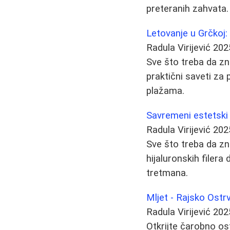
preteranih zahvata.
Letovanje u Grčkoj
Radula Virijević
202
Sve što treba da zna
praktični saveti za
plažama.
Savremeni estetski 
Radula Virijević
202
Sve što treba da zn
hijaluronskih filera
tretmana.
Mljet - Rajsko Ostr
Radula Virijević
202
Otkrijte čarobno ost