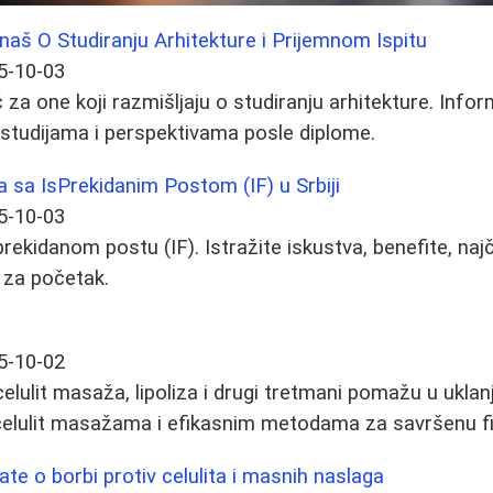
aš O Studiranju Arhitekture i Prijemnom Ispitu
5-10-03
za one koji razmišljaju o studiranju arhitekture. Info
 studijama i perspektivama posle diplome.
a sa IsPrekidanim Postom (IF) u Srbiji
5-10-03
sprekidanom postu (IF). Istražite iskustva, benefite, n
 za početak.
5-10-02
celulit masaža, lipoliza i drugi tretmani pomažu u ukla
icelulit masažama i efikasnim metodama za savršenu fi
te o borbi protiv celulita i masnih naslaga