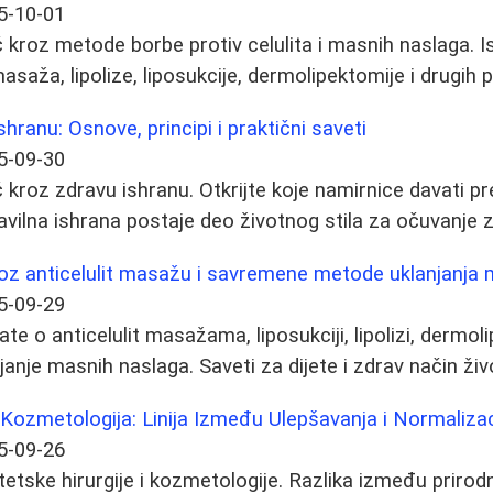
5-10-01
kroz metode borbe protiv celulita i masnih naslaga. Is
asaža, lipolize, liposukcije, dermolipektomije i drugih 
hranu: Osnove, principi i praktični saveti
5-09-30
kroz zdravu ishranu. Otkrijte koje namirnice davati pr
avilna ishrana postaje deo životnog stila za očuvanje z
oz anticelulit masažu i savremene metode uklanjanja 
5-09-29
te o anticelulit masažama, liposukciji, lipolizi, dermoli
nje masnih naslaga. Saveti za dijete i zdrav način živ
i Kozmetologija: Linija Između Ulepšavanja i Normaliza
5-09-26
stetske hirurgije i kozmetologije. Razlika između priro