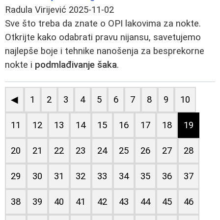
Radula Virijević
2025-11-02
Sve što treba da znate o OPI lakovima za nokte.
Otkrijte kako odabrati pravu nijansu, savetujemo
najlepše boje i tehnike nanošenja za besprekorne
nokte i
podmlađivanje šaka
.
◀
1
2
3
4
5
6
7
8
9
10
11
12
13
14
15
16
17
18
19
20
21
22
23
24
25
26
27
28
29
30
31
32
33
34
35
36
37
38
39
40
41
42
43
44
45
46