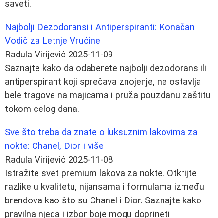
saveti.
Najbolji Dezodoransi i Antiperspiranti: Konačan
Vodič za Letnje Vrućine
Radula Virijević
2025-11-09
Saznajte kako da odaberete najbolji dezodorans ili
antiperspirant koji sprečava znojenje, ne ostavlja
bele tragove na majicama i pruža pouzdanu zaštitu
tokom celog dana.
Sve što treba da znate o luksuznim lakovima za
nokte: Chanel, Dior i više
Radula Virijević
2025-11-08
Istražite svet premium lakova za nokte. Otkrijte
razlike u kvalitetu, nijansama i formulama između
brendova kao što su Chanel i Dior. Saznajte kako
pravilna njega i izbor boje mogu doprineti