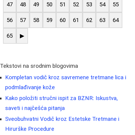
47
48
49
50
51
52
53
54
55
56
57
58
59
60
61
62
63
64
65
▶
Tekstovi na srodnim blogovima
Kompletan vodič kroz savremene tretmane lica i
podmlađivanje kože
Kako položiti stručni ispit za BZNR: Iskustva,
saveti i najčešća pitanja
Sveobuhvatni Vodič kroz Estetske Tretmane i
Hirurške Procedure