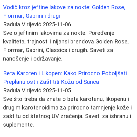
Vodič kroz jeftine lakove za nokte: Golden Rose,
Flormar, Gabrini i drugi
Radula Virijević
2025-11-06
Sve o jeftinim lakovima za nokte. Poređenje
kvaliteta, trajnosti i nijansi brendova Golden Rose,
Flormar, Gabrini, Classics i drugih. Saveti za
nanošenje i održavanje.
Beta Karoten i Likopen: Kako Prirodno Poboljšati
Preplanulost i Zaštititi Kožu od Sunca
Radula Virijević
2025-11-05
Sve što treba da znate o beta karotenu, likopenu i
drugim karotenoidima za prirodno tamnjenje kože i
zaštitu od štetnog UV zračenja. Saveti za ishranu i
suplemente.