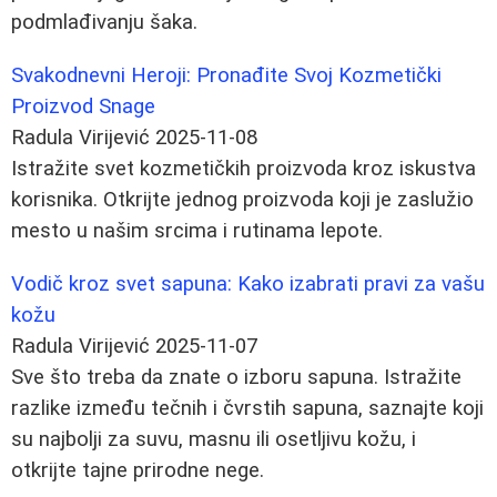
podmlađivanju šaka.
Svakodnevni Heroji: Pronađite Svoj Kozmetički
Proizvod Snage
Radula Virijević
2025-11-08
Istražite svet kozmetičkih proizvoda kroz iskustva
korisnika. Otkrijte jednog proizvoda koji je zaslužio
mesto u našim srcima i rutinama lepote.
Vodič kroz svet sapuna: Kako izabrati pravi za vašu
kožu
Radula Virijević
2025-11-07
Sve što treba da znate o izboru sapuna. Istražite
razlike između tečnih i čvrstih sapuna, saznajte koji
su najbolji za suvu, masnu ili osetljivu kožu, i
otkrijte tajne prirodne nege.