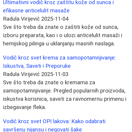
Ultimativni vodič kroz zaštitu kože od sunca i
efikasne anticelulit masaže
Radula Virijević
2025-11-04
Sve što treba da znate o zaštiti kože od sunca,
izboru preparata, kao i o ulozi anticelulit masaži i
hemijskog pilinga u uklanjanju masnih naslaga.
Vodič kroz svet krema za samopotamnjivanje:
Iskustva, Saveti i Preporuke
Radula Virijević
2025-11-03
Sve što treba da znate o kremama za
samopotamnjivanje. Pregled popularnih proizvoda,
iskustva korisnica, saveti za ravnomernu primenu i
izbegavanje fleka.
Vodič kroz svet OPI lakova: Kako odabrati
savršenu nijansu i negovati šake