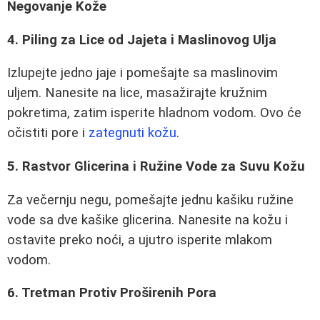
Negovanje Kože
4. Piling za Lice od Jajeta i Maslinovog Ulja
Izlupejte jedno jaje i pomešajte sa maslinovim
uljem. Nanesite na lice, masažirajte kružnim
pokretima, zatim isperite hladnom vodom. Ovo će
očistiti pore i
zategnuti kožu
.
5. Rastvor Glicerina i Ružine Vode za Suvu Kožu
Za večernju negu, pomešajte jednu kašiku ružine
vode sa dve kašike glicerina. Nanesite na kožu i
ostavite preko noći, a ujutro isperite mlakom
vodom.
6. Tretman Protiv Proširenih Pora