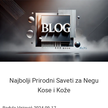
Najbolji Prirodni Saveti za Negu
Kose i Kože
Radula Virijević
2024-09-17