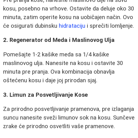
kosu, posebno na vrhove. Ostavite da deluje oko 30
minuta, zatim operite kosu na uobičajen način. Ovo
će osigurati dubinsku
hidrataciju
i sprečiti lomljenje.
2. Regenerator od Meda i Maslinovog Ulja
Pomešajte 1-2 kašike meda sa 1/4 kašike
maslinovog ulja. Nanesite na kosu i ostavite 30
minuta pre pranja. Ova kombinacija obnavlja
oštećenu kosu i daje joj prirodan sjaj.
3. Limun za Posvetljivanje Kose
Za prirodno posvetljivanje pramenova, pre izlaganja
suncu nanesite sveži limunov sok na kosu. Sunčeve
zrake će prirodno osvetliti vaše pramenove.