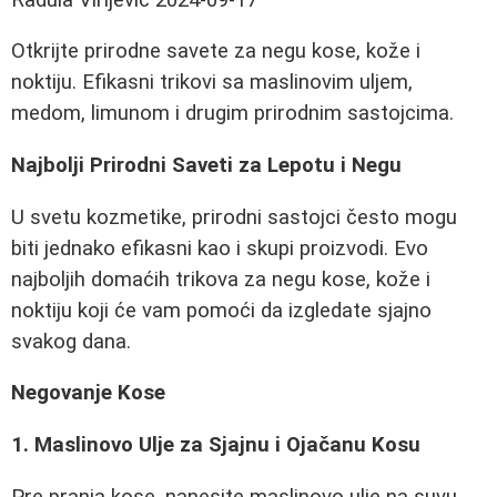
Otkrijte prirodne savete za negu kose, kože i
noktiju. Efikasni trikovi sa maslinovim uljem,
medom, limunom i drugim prirodnim sastojcima.
Najbolji Prirodni Saveti za Lepotu i Negu
U svetu kozmetike, prirodni sastojci često mogu
biti jednako efikasni kao i skupi proizvodi. Evo
najboljih domaćih trikova za negu kose, kože i
noktiju koji će vam pomoći da izgledate sjajno
svakog dana.
Negovanje Kose
1. Maslinovo Ulje za Sjajnu i Ojačanu Kosu
Pre pranja kose, nanesite maslinovo ulje na suvu