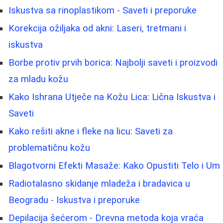
Iskustva sa rinoplastikom - Saveti i preporuke
Korekcija ožiljaka od akni: Laseri, tretmani i
iskustva
Borbe protiv prvih borica: Najbolji saveti i proizvodi
za mladu kožu
Kako Ishrana Utječe na Kožu Lica: Lična Iskustva i
Saveti
Kako rešiti akne i fleke na licu: Saveti za
problematičnu kožu
Blagotvorni Efekti Masaže: Kako Opustiti Telo i Um
Radiotalasno skidanje mladeža i bradavica u
Beogradu - Iskustva i preporuke
Depilacija šećerom - Drevna metoda koja vraća