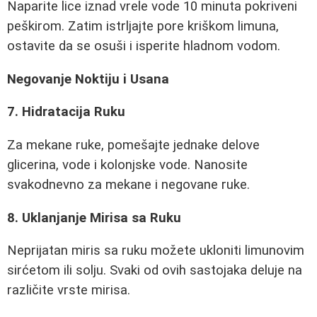
Naparite lice iznad vrele vode 10 minuta pokriveni
peškirom. Zatim istrljajte pore kriškom limuna,
ostavite da se osuši i isperite hladnom vodom.
Negovanje Noktiju i Usana
7. Hidratacija Ruku
Za mekane ruke, pomešajte jednake delove
glicerina, vode i kolonjske vode. Nanosite
svakodnevno za mekane i negovane ruke.
8. Uklanjanje Mirisa sa Ruku
Neprijatan miris sa ruku možete ukloniti limunovim
sirćetom ili solju. Svaki od ovih sastojaka deluje na
različite vrste mirisa.