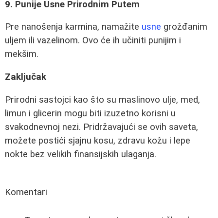
9. Punije Usne Prirodnim Putem
Pre nanošenja karmina, namažite
usne
grožđanim
uljem ili vazelinom. Ovo će ih učiniti punijim i
mekšim.
Zaključak
Prirodni sastojci kao što su maslinovo ulje, med,
limun i glicerin mogu biti izuzetno korisni u
svakodnevnoj nezi. Pridržavajući se ovih saveta,
možete postići sjajnu kosu, zdravu kožu i lepe
nokte bez velikih finansijskih ulaganja.
Komentari