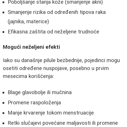
Poboljšanje stanja kože (smanjenje akni)
Smanjenje rizika od određenih tipova raka
(jajnika, materice)
Efikasna zaštita od neželjene trudnoće
Mogući neželjeni efekti
Iako su današnje pilule bezbednije, pojedinci mogu
osetiti određene nuspojave, posebno u prvim
mesecima korišćenja:
Blage glavobolje ili mučnina
Promene raspoloženja
Manje krvarenje tokom menstruacije
Retki slučajevi povećane maljavosti ili promene