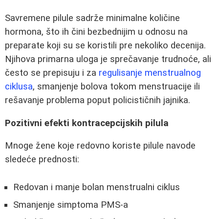
Savremene pilule sadrže minimalne količine
hormona, što ih čini bezbednijim u odnosu na
preparate koji su se koristili pre nekoliko decenija.
Njihova primarna uloga je sprečavanje trudnoće, ali
često se prepisuju i za
regulisanje menstrualnog
ciklusa
, smanjenje bolova tokom menstruacije ili
rešavanje problema poput policističnih jajnika.
Pozitivni efekti kontracepcijskih pilula
Mnoge žene koje redovno koriste pilule navode
sledeće prednosti:
Redovan i manje bolan menstrualni ciklus
Smanjenje simptoma PMS-a