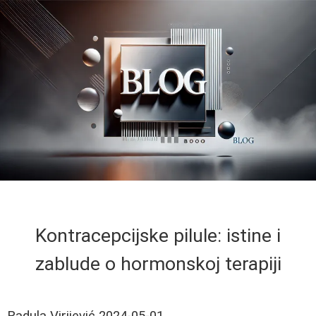
Kontracepcijske pilule: istine i
zablude o hormonskoj terapiji
Radula Virijević
2024-05-01