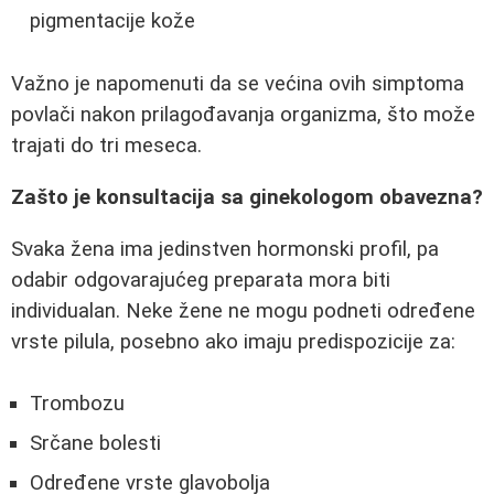
pigmentacije kože
Važno je napomenuti da se većina ovih simptoma
povlači nakon prilagođavanja organizma, što može
trajati do tri meseca.
Zašto je konsultacija sa ginekologom obavezna?
Svaka žena ima jedinstven hormonski profil, pa
odabir odgovarajućeg preparata mora biti
individualan. Neke žene ne mogu podneti određene
vrste pilula, posebno ako imaju predispozicije za:
Trombozu
Srčane bolesti
Određene vrste glavobolja