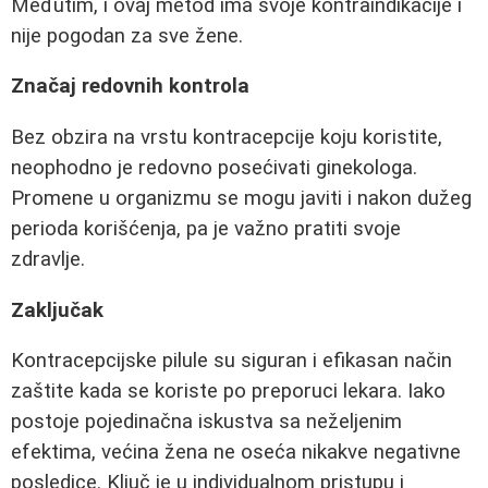
Međutim, i ovaj metod ima svoje kontraindikacije i
nije pogodan za sve žene.
Značaj redovnih kontrola
Bez obzira na vrstu kontracepcije koju koristite,
neophodno je redovno posećivati ginekologa.
Promene u organizmu se mogu javiti i nakon dužeg
perioda korišćenja, pa je važno pratiti svoje
zdravlje.
Zaključak
Kontracepcijske pilule su siguran i efikasan način
zaštite kada se koriste po preporuci lekara. Iako
postoje pojedinačna iskustva sa neželjenim
efektima, većina žena ne oseća nikakve negativne
posledice. Ključ je u individualnom pristupu i