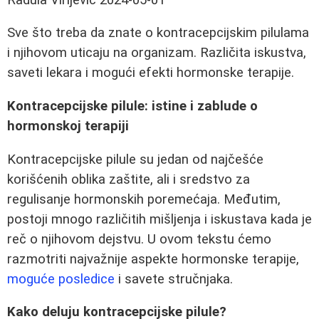
Sve što treba da znate o kontracepcijskim pilulama
i njihovom uticaju na organizam. Različita iskustva,
saveti lekara i mogući efekti hormonske terapije.
Kontracepcijske pilule: istine i zablude o
hormonskoj terapiji
Kontracepcijske pilule su jedan od najčešće
korišćenih oblika zaštite, ali i sredstvo za
regulisanje hormonskih poremećaja. Međutim,
postoji mnogo različitih mišljenja i iskustava kada je
reč o njihovom dejstvu. U ovom tekstu ćemo
razmotriti najvažnije aspekte hormonske terapije,
moguće posledice
i savete stručnjaka.
Kako deluju kontracepcijske pilule?