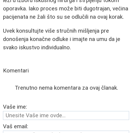
leži u izboru iskusnog hirurga i strpljenju tokom
oporavka. Iako proces može biti dugotrajan, većina
pacijenata ne žali što su se odlučili na ovaj korak.
Uvek konsultujte više stručnih mišljenja pre
donošenja konačne odluke i imajte na umu da je
svako iskustvo individualno.
Komentari
Trenutno nema komentara za ovaj članak.
Vaše ime:
Vaš email: