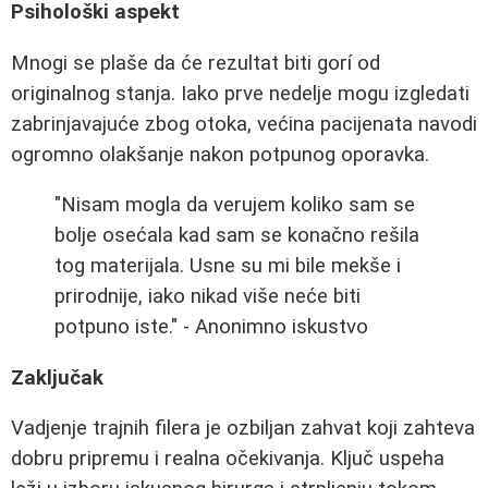
Psihološki aspekt
Mnogi se plaše da će rezultat biti gorí od
originalnog stanja. Iako prve nedelje mogu izgledati
zabrinjavajuće zbog otoka, većina pacijenata navodi
ogromno olakšanje nakon potpunog oporavka.
"Nisam mogla da verujem koliko sam se
bolje osećala kad sam se konačno rešila
tog materijala. Usne su mi bile mekše i
prirodnije, iako nikad više neće biti
potpuno iste." - Anonimno iskustvo
Zaključak
Vadjenje trajnih filera je ozbiljan zahvat koji zahteva
dobru pripremu i realna očekivanja. Ključ uspeha