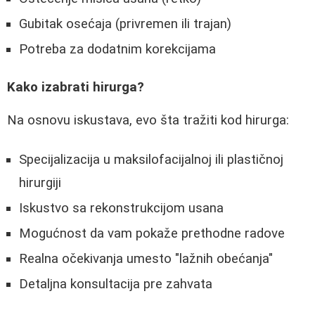
Gubitak osećaja (privremen ili trajan)
Potreba za dodatnim korekcijama
Kako izabrati hirurga?
Na osnovu iskustava, evo šta tražiti kod hirurga:
Specijalizacija u maksilofacijalnoj ili plastičnoj
hirurgiji
Iskustvo sa rekonstrukcijom usana
Mogućnost da vam pokaže prethodne radove
Realna očekivanja umesto "lažnih obećanja"
Detaljna konsultacija pre zahvata