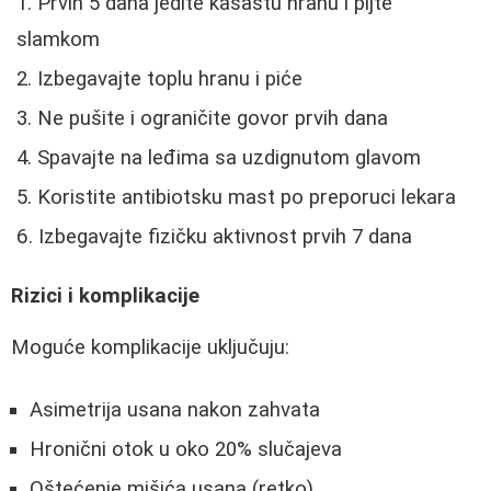
Prvih 5 dana jedite kašastu hranu i pijte
slamkom
Izbegavajte toplu hranu i piće
Ne pušite i ograničite govor prvih dana
Spavajte na leđima sa uzdignutom glavom
Koristite antibiotsku mast po preporuci lekara
Izbegavajte fizičku aktivnost prvih 7 dana
Rizici i komplikacije
Moguće komplikacije uključuju:
Asimetrija usana nakon zahvata
Hronični otok u oko 20% slučajeva
Oštećenje mišića usana (retko)