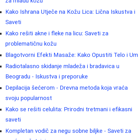
za mladu kožu
Kako Ishrana Utječe na Kožu Lica: Lična Iskustva i
Saveti
Kako rešiti akne i fleke na licu: Saveti za
problematičnu kožu
Blagotvorni Efekti Masaže: Kako Opustiti Telo i Um
Radiotalasno skidanje mladeža i bradavica u
Beogradu - Iskustva i preporuke
Depilacija šećerom - Drevna metoda koja vraća
svoju popularnost
Kako se rešiti celulita: Prirodni tretmani i efikasni
saveti
Kompletan vodič za negu sobne biljke - Saveti za