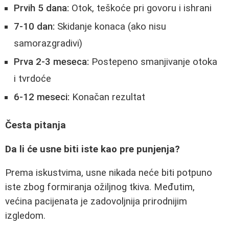
Prvih 5 dana:
Otok, teškoće pri govoru i ishrani
7-10 dan:
Skidanje konaca (ako nisu
samorazgradivi)
Prva 2-3 meseca:
Postepeno smanjivanje otoka
i tvrdoće
6-12 meseci:
Konačan rezultat
Česta pitanja
Da li će usne biti iste kao pre punjenja?
Prema iskustvima, usne nikada neće biti potpuno
iste zbog formiranja ožiljnog tkiva. Međutim,
većina pacijenata je zadovoljnija prirodnijim
izgledom.