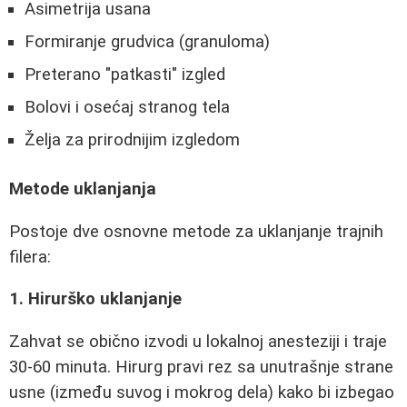
Asimetrija usana
Formiranje grudvica (granuloma)
Preterano "patkasti" izgled
Bolovi i osećaj stranog tela
Želja za prirodnijim izgledom
Metode uklanjanja
Postoje dve osnovne metode za uklanjanje trajnih
filera:
1. Hirurško uklanjanje
Zahvat se obično izvodi u lokalnoj anesteziji i traje
30-60 minuta. Hirurg pravi rez sa unutrašnje strane
usne (između suvog i mokrog dela) kako bi izbegao