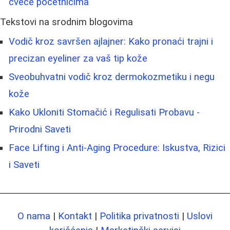
cveće početnicima
Tekstovi na srodnim blogovima
Vodič kroz savršen ajlajner: Kako pronaći trajni i
precizan eyeliner za vaš tip kože
Sveobuhvatni vodič kroz dermokozmetiku i negu
kože
Kako Ukloniti Stomačić i Regulisati Probavu -
Prirodni Saveti
Face Lifting i Anti-Aging Procedure: Iskustva, Rizici
i Saveti
O nama
|
Kontakt
|
Politika privatnosti
|
Uslovi