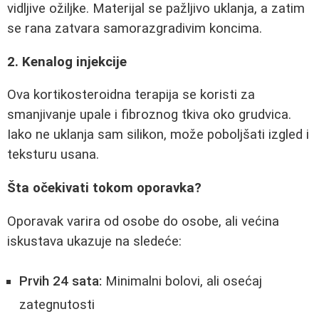
vidljive ožiljke. Materijal se pažljivo uklanja, a zatim
se rana zatvara samorazgradivim koncima.
2. Kenalog injekcije
Ova kortikosteroidna terapija se koristi za
smanjivanje upale i fibroznog tkiva oko grudvica.
Iako ne uklanja sam silikon, može poboljšati izgled i
teksturu usana.
Šta očekivati tokom oporavka?
Oporavak varira od osobe do osobe, ali većina
iskustava ukazuje na sledeće:
Prvih 24 sata:
Minimalni bolovi, ali osećaj
zategnutosti