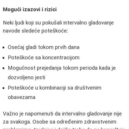
Mogući izazovi i rizici
Neki ljudi koji su pokušali intervalno gladovanje
navode sledeće poteškoće:
Osećaj gladi tokom prvih dana
Poteškoće sa koncentracijom
Mogućnost prejedanja tokom perioda kada je
dozvoljeno jesti
Poteškoće u kombinaciji sa društvenim
obavezama
Važno je napomenuti da intervalno gladovanje nije
za svakoga. Osobe sa određenim zdravstvenim