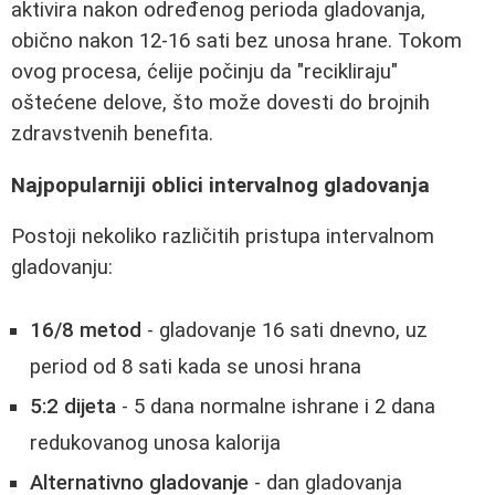
aktivira nakon određenog perioda gladovanja,
obično nakon 12-16 sati bez unosa hrane. Tokom
ovog procesa, ćelije počinju da "recikliraju"
oštećene delove, što može dovesti do brojnih
zdravstvenih benefita.
Najpopularniji oblici intervalnog gladovanja
Postoji nekoliko različitih pristupa intervalnom
gladovanju:
16/8 metod
- gladovanje 16 sati dnevno, uz
period od 8 sati kada se unosi hrana
5:2 dijeta
- 5 dana normalne ishrane i 2 dana
redukovanog unosa kalorija
Alternativno gladovanje
- dan gladovanja