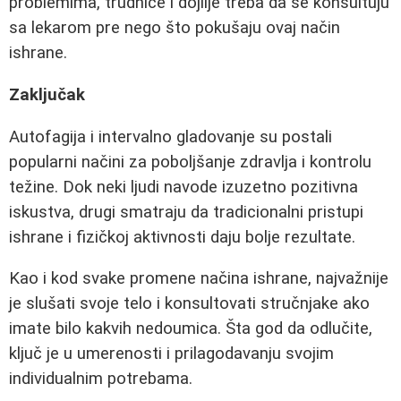
problemima, trudnice i dojilje treba da se konsultuju
sa lekarom pre nego što pokušaju ovaj način
ishrane.
Zaključak
Autofagija i intervalno gladovanje su postali
popularni načini za poboljšanje zdravlja i kontrolu
težine. Dok neki ljudi navode izuzetno pozitivna
iskustva, drugi smatraju da tradicionalni pristupi
ishrane i fizičkoj aktivnosti daju bolje rezultate.
Kao i kod svake promene načina ishrane, najvažnije
je slušati svoje telo i konsultovati stručnjake ako
imate bilo kakvih nedoumica. Šta god da odlučite,
ključ je u umerenosti i prilagodavanju svojim
individualnim potrebama.