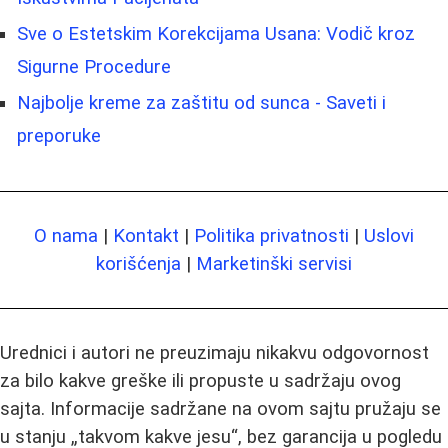
Sve o Estetskim Korekcijama Usana: Vodič kroz
Sigurne Procedure
Najbolje kreme za zaštitu od sunca - Saveti i
preporuke
O nama
|
Kontakt
|
Politika privatnosti
|
Uslovi
korišćenja
|
Marketinški servisi
Urednici i autori ne preuzimaju nikakvu odgovornost
za bilo kakve greške ili propuste u sadržaju ovog
sajta. Informacije sadržane na ovom sajtu pružaju se
u stanju „takvom kakve jesu“, bez garancija u pogledu