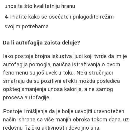
unosite što kvalitetniju hranu
Pratite kako se osećate i prilagodite režim
svojim potrebama
Da li autofagija zaista deluje?
Iako postoje brojna iskustva ljudi koji tvrde da im je
autofagija pomogla, naučna istraživanja o ovom
fenomenu su još uvek u toku. Neki stručnjaci
smatraju da su pozitivni efekti možda posledica
opšteg smanjenja unosa kalorija, a ne samog
procesa autofagije.
Postoje i mišljenja da je bolje usvojiti uravnotežen
način ishrane sa više manjih obroka tokom dana, uz
redovnu fizičku aktivnost i dovoljno sna.