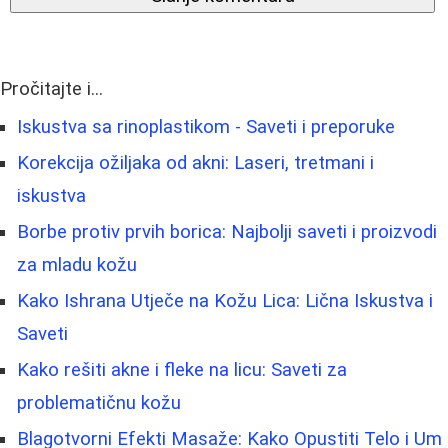
Pročitajte i...
Iskustva sa rinoplastikom - Saveti i preporuke
Korekcija ožiljaka od akni: Laseri, tretmani i
iskustva
Borbe protiv prvih borica: Najbolji saveti i proizvodi
za mladu kožu
Kako Ishrana Utječe na Kožu Lica: Lična Iskustva i
Saveti
Kako rešiti akne i fleke na licu: Saveti za
problematičnu kožu
Blagotvorni Efekti Masaže: Kako Opustiti Telo i Um