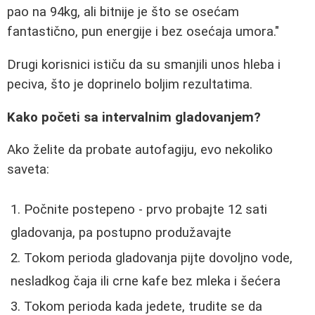
pao na 94kg, ali bitnije je što se osećam
fantastično, pun energije i bez osećaja umora."
Drugi korisnici ističu da su smanjili unos hleba i
peciva, što je doprinelo boljim rezultatima.
Kako početi sa intervalnim gladovanjem?
Ako želite da probate autofagiju, evo nekoliko
saveta:
Počnite postepeno - prvo probajte 12 sati
gladovanja, pa postupno produžavajte
Tokom perioda gladovanja pijte dovoljno vode,
nesladkog čaja ili crne kafe bez mleka i šećera
Tokom perioda kada jedete, trudite se da