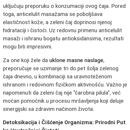
uključuju preporuku o konzumaciji ovog čaja. Pored
toga, anticelulit masažama se poboljšava
elastičnost kože, a zeleni čaj doprinosi njenoj
hidrataciji i čistoći. Uz redovnu primenu anticelulit
masaži i ishranu bogatu antioksidansima, rezultati
mogu biti impresivni.
Za one koji žele da
uklone masne naslage
,
preporučuje se uzimanje tri do pet šolja zelenog
čaja dnevno, u kombinaciji sa uravnoteženom
ishranom i redovnom fizičkom aktivnošću. Važno je
napomenuti da zeleni čaj nije "čarobna pilula", već
moćan pomoćnik u procesu mršavljenja koji deluje
sinergijski sa zdravim načinom života.
Detoksikacija i Čišćenje Organizma: Prirodni Put