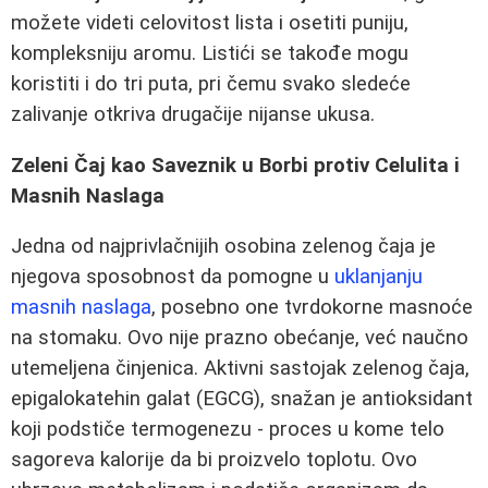
možete videti celovitost lista i osetiti puniju,
kompleksniju aromu. Listići se takođe mogu
koristiti i do tri puta, pri čemu svako sledeće
zalivanje otkriva drugačije nijanse ukusa.
Zeleni Čaj kao Saveznik u Borbi protiv Celulita i
Masnih Naslaga
Jedna od najprivlačnijih osobina zelenog čaja je
njegova sposobnost da pomogne u
uklanjanju
masnih naslaga
, posebno one tvrdokorne masnoće
na stomaku. Ovo nije prazno obećanje, već naučno
utemeljena činjenica. Aktivni sastojak zelenog čaja,
epigalokatehin galat (EGCG), snažan je antioksidant
koji podstiče termogenezu - proces u kome telo
sagoreva kalorije da bi proizvelo toplotu. Ovo