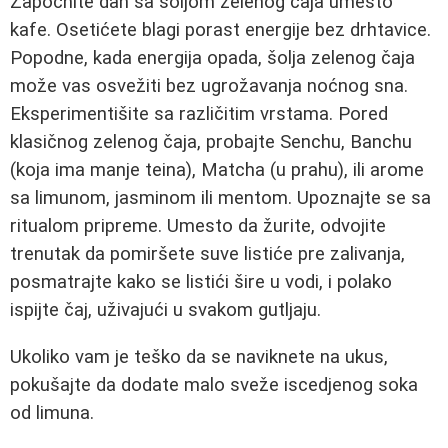
Započnite dan sa šoljom zelenog čaja umesto
kafe. Osetićete blagi porast energije bez drhtavice.
Popodne, kada energija opada, šolja zelenog čaja
može vas osvežiti bez ugrožavanja noćnog sna.
Eksperimentišite sa različitim vrstama. Pored
klasičnog zelenog čaja, probajte Senchu, Banchu
(koja ima manje teina), Matcha (u prahu), ili arome
sa limunom, jasminom ili mentom. Upoznajte se sa
ritualom pripreme. Umesto da žurite, odvojite
trenutak da pomiršete suve listiće pre zalivanja,
posmatrajte kako se listići šire u vodi, i polako
ispijte čaj, uživajući u svakom gutljaju.
Ukoliko vam je teško da se naviknete na ukus,
pokušajte da dodate malo sveže iscedjenog soka
od limuna.