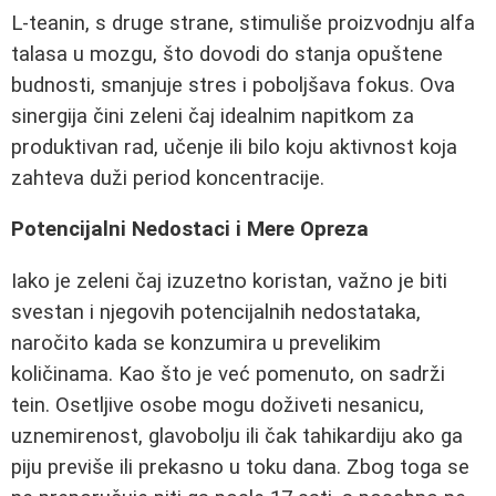
L-teanin, s druge strane, stimuliše proizvodnju alfa
talasa u mozgu, što dovodi do stanja opuštene
budnosti, smanjuje stres i poboljšava fokus. Ova
sinergija čini zeleni čaj idealnim napitkom za
produktivan rad, učenje ili bilo koju aktivnost koja
zahteva duži period koncentracije.
Potencijalni Nedostaci i Mere Opreza
Iako je zeleni čaj izuzetno koristan, važno je biti
svestan i njegovih potencijalnih nedostataka,
naročito kada se konzumira u prevelikim
količinama. Kao što je već pomenuto, on sadrži
tein. Osetljive osobe mogu doživeti nesanicu,
uznemirenost, glavobolju ili čak tahikardiju ako ga
piju previše ili prekasno u toku dana. Zbog toga se