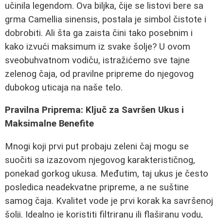
učinila legendom. Ova biljka, čije se listovi bere sa
grma Camellia sinensis, postala je simbol čistote i
dobrobiti. Ali šta ga zaista čini tako posebnim i
kako izvući maksimum iz svake šolje? U ovom
sveobuhvatnom vodiču, istražićemo sve tajne
zelenog čaja, od pravilne pripreme do njegovog
dubokog uticaja na naše telo.
Pravilna Priprema: Ključ za Savršen Ukus i
Maksimalne Benefite
Mnogi koji prvi put probaju zeleni čaj mogu se
suočiti sa izazovom njegovog karakterističnog,
ponekad gorkog ukusa. Međutim, taj ukus je često
posledica neadekvatne pripreme, a ne suštine
samog čaja. Kvalitet vode je prvi korak ka savršenoj
šolji. Idealno je koristiti filtriranu ili flaširanu vodu,