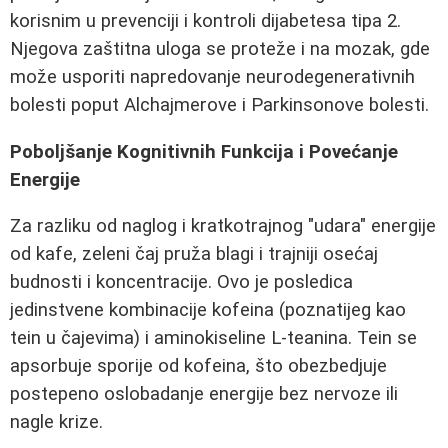
korisnim u prevenciji i kontroli dijabetesa tipa 2.
Njegova zaštitna uloga se proteže i na mozak, gde
može usporiti napredovanje neurodegenerativnih
bolesti poput Alchajmerove i Parkinsonove bolesti.
Poboljšanje Kognitivnih Funkcija i Povećanje
Energije
Za razliku od naglog i kratkotrajnog "udara" energije
od kafe, zeleni čaj pruža blagi i trajniji osećaj
budnosti i koncentracije. Ovo je posledica
jedinstvene kombinacije kofeina (poznatijeg kao
tein u čajevima) i aminokiseline L-teanina. Tein se
apsorbuje sporije od kofeina, što obezbedjuje
postepeno oslobadanje energije bez nervoze ili
nagle krize.