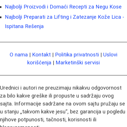
Najbolji Proizvodi i Domaći Recepti za Negu Kose
Najbolji Preparati za Lifting i Zatezanje Kože Lica -
Ispitana Rešenja
O nama
|
Kontakt
|
Politika privatnosti
|
Uslovi
korišćenja
|
Marketinški servisi
Urednici i autori ne preuzimaju nikakvu odgovornost
za bilo kakve greške ili propuste u sadržaju ovog
sajta. Informacije sadržane na ovom sajtu pružaju se
u stanju „takvom kakve jesu“, bez garancija u pogledu
njihove potpunosti, tačnosti, korisnosti ili