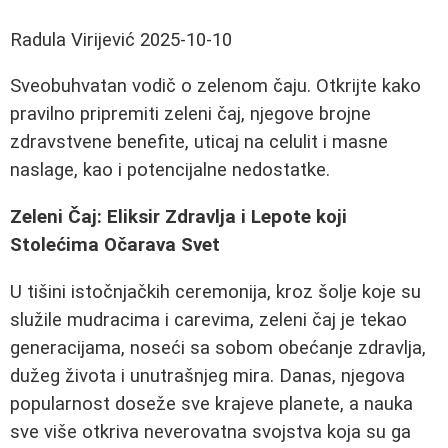
Radula Virijević
2025-10-10
Sveobuhvatan vodič o zelenom čaju. Otkrijte kako
pravilno pripremiti zeleni čaj, njegove brojne
zdravstvene benefite, uticaj na celulit i masne
naslage, kao i potencijalne nedostatke.
Zeleni Čaj: Eliksir Zdravlja i Lepote koji
Stolećima Očarava Svet
U tišini istočnjačkih ceremonija, kroz šolje koje su
služile mudracima i carevima, zeleni čaj je tekao
generacijama, noseći sa sobom obećanje zdravlja,
dužeg života i unutrašnjeg mira. Danas, njegova
popularnost doseže sve krajeve planete, a nauka
sve više otkriva neverovatna svojstva koja su ga