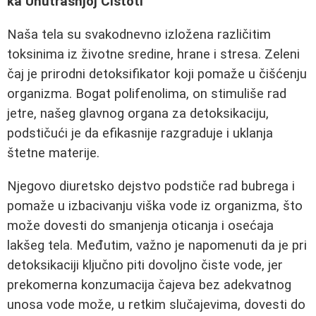
ka Unutrašnjoj Čistoti
Naša tela su svakodnevno izložena različitim
toksinima iz životne sredine, hrane i stresa. Zeleni
čaj je prirodni detoksifikator koji pomaže u čišćenju
organizma. Bogat polifenolima, on stimuliše rad
jetre, našeg glavnog organa za detoksikaciju,
podstičući je da efikasnije razgraduje i uklanja
štetne materije.
Njegovo diuretsko dejstvo podstiče rad bubrega i
pomaže u izbacivanju viška vode iz organizma, što
može dovesti do smanjenja oticanja i osećaja
lakšeg tela. Međutim, važno je napomenuti da je pri
detoksikaciji ključno piti dovoljno čiste vode, jer
prekomerna konzumacija čajeva bez adekvatnog
unosa vode može, u retkim slučajevima, dovesti do