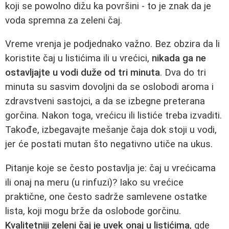
koji se powolno dižu ka površini - to je znak da je
voda spremna za zeleni čaj.
Vreme vrenja je podjednako važno. Bez obzira da li
koristite čaj u listićima ili u vrećici,
nikada ga ne
ostavljajte u vodi duže od tri minuta
. Dva do tri
minuta su sasvim dovoljni da se oslobodi aroma i
zdravstveni sastojci, a da se izbegne preterana
gorčina. Nakon toga, vrećicu ili listiće treba izvaditi.
Takođe, izbegavajte mešanje čaja dok stoji u vodi,
jer će postati mutan što negativno utiče na ukus.
Pitanje koje se često postavlja je: čaj u vrećicama
ili onaj na meru (u rinfuzi)? Iako su vrećice
praktične, one često sadrže samlevene ostatke
lista, koji mogu brže da oslobode gorčinu.
Kvalitetniji zeleni čaj je uvek onaj u listićima
, gde