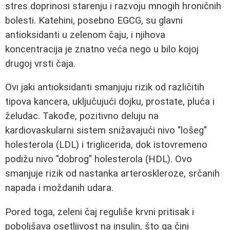
stres doprinosi starenju i razvoju mnogih hroničnih
bolesti. Katehini, posebno EGCG, su glavni
antioksidanti u zelenom čaju, i njihova
koncentracija je znatno veća nego u bilo kojoj
drugoj vrsti čaja.
Ovi jaki antioksidanti smanjuju rizik od različitih
tipova kancera, uključujući dojku, prostate, pluća i
želudac. Takođe, pozitivno deluju na
kardiovaskularni sistem snižavajući nivo "lošeg"
holesterola (LDL) i triglicerida, dok istovremeno
podižu nivo "dobrog" holesterola (HDL). Ovo
smanjuje rizik od nastanka arteroskleroze, srčanih
napada i moždanih udara.
Pored toga, zeleni čaj reguliše krvni pritisak i
poboljšava osetljivost na insulin, što ga čini