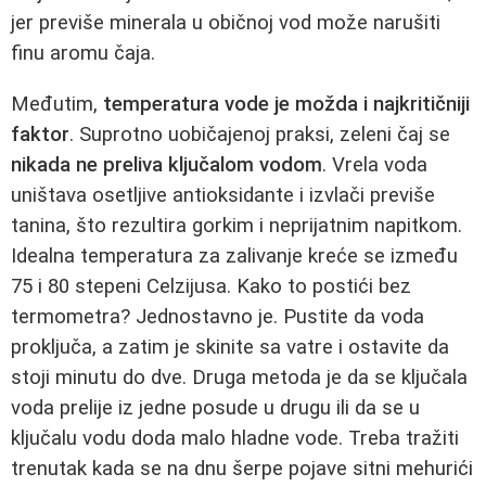
jer previše minerala u običnoj vod može narušiti
finu aromu čaja.
Međutim,
temperatura vode je možda i najkritičniji
faktor
. Suprotno uobičajenoj praksi, zeleni čaj se
nikada ne preliva ključalom vodom
. Vrela voda
uništava osetljive antioksidante i izvlači previše
tanina, što rezultira gorkim i neprijatnim napitkom.
Idealna temperatura za zalivanje kreće se između
75 i 80 stepeni Celzijusa. Kako to postići bez
termometra? Jednostavno je. Pustite da voda
proključa, a zatim je skinite sa vatre i ostavite da
stoji minutu do dve. Druga metoda je da se ključala
voda prelije iz jedne posude u drugu ili da se u
ključalu vodu doda malo hladne vode. Treba tražiti
trenutak kada se na dnu šerpe pojave sitni mehurići