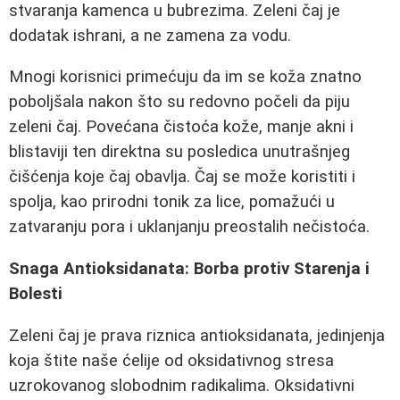
stvaranja kamenca u bubrezima. Zeleni čaj je
dodatak ishrani, a ne zamena za vodu.
Mnogi korisnici primećuju da im se koža znatno
poboljšala nakon što su redovno počeli da piju
zeleni čaj. Povećana čistoća kože, manje akni i
blistaviji ten direktna su posledica unutrašnjeg
čišćenja koje čaj obavlja. Čaj se može koristiti i
spolja, kao prirodni tonik za lice, pomažući u
zatvaranju pora i uklanjanju preostalih nečistoća.
Snaga Antioksidanata: Borba protiv Starenja i
Bolesti
Zeleni čaj je pravа riznica antioksidanata, jedinjenja
koja štite naše ćelije od oksidativnog stresa
uzrokovanog slobodnim radikalima. Oksidativni