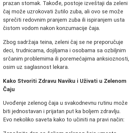
prazan stomak. Takođe, postoje izveštaji da zeleni
čaj može uzrokovati žutilo zuba, ali ovo se može
sprečiti redovnim pranjem zuba ili ispiranjem usta
čistom vodom nakon konzumacije čaja.
Zbog sadržaja teina, zeleni čaj se ne preporučuje
deci, trudnicama, dojiljama i osobama sa ozbiljnim
srčanim problemima ili poremećajima anksioznosti,
osim uz saglasnost lekara.
Kako Stvoriti Zdravu Naviku i Uživati u Zelenom
Čaju
Uvođenje zelenog čaja u svakodnevnu rutinu može
biti jednostavan i prijatan put ka boljem zdravlju.
Evo nekoliko saveta kako to učiniti na pravi način: