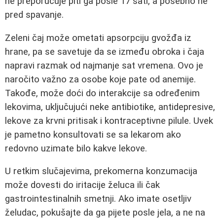
ne preporučuje piti ga posle 17 sati, a posebno ne
pred spavanje.
Zeleni čaj može ometati apsorpciju gvožđa iz
hrane, pa se savetuje da se između obroka i čaja
napravi razmak od najmanje sat vremena. Ovo je
naročito važno za osobe koje pate od anemije.
Takođe, može doći do interakcije sa određenim
lekovima, uključujući neke antibiotike, antidepresive,
lekove za krvni pritisak i kontraceptivne pilule. Uvek
je pametno konsultovati se sa lekarom ako
redovno uzimate bilo kakve lekove.
U retkim slučajevima, prekomerna konzumacija
može dovesti do iritacije želuca ili čak
gastrointestinalnih smetnji. Ako imate osetljiv
želudac, pokušajte da ga pijete posle jela, a ne na