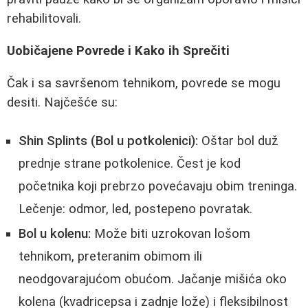
rehabilitovali.
Uobičajene Povrede i Kako ih Sprečiti
Čak i sa savršenom tehnikom, povrede se mogu
desiti. Najčešće su:
Shin Splints (Bol u potkolenici):
Oštar bol duž
prednje strane potkolenice. Čest je kod
početnika koji prebrzo povećavaju obim treninga.
Lečenje: odmor, led, postepeno povratak.
Bol u kolenu:
Može biti uzrokovan lošom
tehnikom, preteranim obimom ili
neodgovarajućom obućom. Jačanje mišića oko
kolena (kvadricepsa i zadnje lože) i fleksibilnost