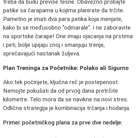
treba da budu previše tesne. Obavezno probajte
patike sa čarapama u kojima planirate da trčite.
Pametno je imati dva para patika koja menjate,
kako bi se međusobno "odmarale". I ne zaboravite
na sportske čarape! One imaju ojacanja na prstima
i peti, bolje upijaju znoj i smanjuju trenje,
sprečavajući nastanak žuljeva.
Plan Treninga za Početnike: Polako ali Sigurno
Ako tek počinjete, ključna reč je postepenost.
Nemojte pokušati da od prvog dana pretrčite
kilometre. Telo mora da se navikne na novi stres.
Odlična strategija je kombinacija trčanja i hodanja.
Primer početničkog plana za prve dve nedelje: