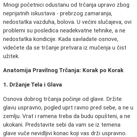
Mnogi početnici odustanu od trčanja upravo zbog
neprijatnih iskustava - prebrzog zamaranja,
nedostatka vazduha, bolova. U većini slučajeva, ovi
problemi su posledica neadekvatne tehnike, a ne
nedostatka kondicije. Kada savladate osnove,
videćete da se trčanje pretvara iz mučenja u čist
užitek.
Anatomija Pravilnog Trčanja: Korak po Korak
1. Držanje Tela i Glava
Osnova dobrog trčanja počinje od glave. Držite
glavu uspravno, pogled uprt ravno pred sebe, a ne u
zemlju. Vrat i ramena treba da budu opušteni, a ne
ukokani. Predstavite sebi da vam se iz temena
glave vuče nevidljivi konac koji vas drži uspravno.