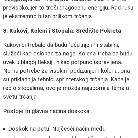
previsoko, jer to troši dragocenu energiju. Rad ruku
je ekstremno bitan prilikom trčanja.
3. Kukovi, Koleni i Stopala: Središte Pokreta
Kukovi bi trebalo da budu "ućutnjeni" i stabilni,
služeći kao oslonac za noge. Kolena treba da budu
uvek u blagoj fleksiji, nikad potpuno ispravljena.
Nema potrebe za visokim podizanjem kolena; ona
su prikladnija tehnici sprinterskog trčanja. Kada je
reč o stopalima, ovo je možda najspornija tema u
svetu trčanja.
Postoje tri glavna načina doskoka:
Doskok na petu:
Najčešći način među