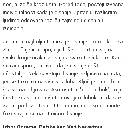
nos, a izdiše kroz usta. Pored toga, postoji izvesna
individualnost kada je disanje u pitanju; različitim
ljudima odgovara različit tajming udisanja i
izdisanja.
Jedna od najboljih tehnika je disanje u ritmu koraka.
Za uobičajeni tempo, nije loše probati udisaj na
svaki drugi korak i izdisaj na svaki treći korak. Kada
se radi sprint, naravno da je disanje nešto
učestalije. Neki savetuju disanje isključivo na usta,
jer se tako uzima više vazduha. Ključ je da nađete
šta vama odgovara. Ako osetite "ubod u bok", to je
često znak da ne dišete dovoljno duboko ili da ste
zapali prebrzo. Usportite tempo, duboko udahnite i
fokusirajte se na ritmično disanje.
Izbor Opreme: Patike kao Vaš Najvažniji