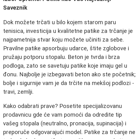
Saveznik
Dok možete trčati u bilo kojem starom paru
tenisica, investicija u kvalitetne patike za trčanje je
najpametnija stvar koju možete učiniti za sebe.
Pravilne patike apsorbuju udarce, štite zglobove i
pružaju potporu stopalu. Beton je tvrda i brza
podloga, zato se savetuju patike koje imaju gel u
đonu. Najbolje je izbegavati beton ako ste početnik;
bolje i sigurnije vam je da trčite na mekšoj podlozi -
travi, zemlji.
Kako odabrati prave? Posetite specijalizovanu
prodavnicu gde će vam pomoći da odredite tip
vašeg stopala (neutralno, pronacija, supinacija) i
preporuče odgovarajući model. Patike za trčanje ne