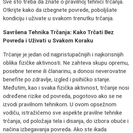
Sve što treba da znate o pravilnoj tehnici trčanja.
Otkrijte kako da izbegnete povrede, poboljšate
kondiciju i uživate u svakom trenutku trčanja.
Savršena Tehnika Trčanja: Kako Trčati Bez
Povreda i Uživati u Svakom Koraku
Trčanje je jedan od najpristupačnijih i najkorisnijih
oblika fizičke aktivnosti. Ne zahteva skupu opremu,
posebne terene ili članarinu, a donosi neverovatne
benefite po zdravlje, izgled i psihičko stanje.
Međutim, kao i svaka fizička aktivnost, trčanje nosi
određene rizike od povreda, pogotovo ako se ne
izvodi pravilnom tehnikom. U ovom opsežnom
vodiču, istražićemo sve aspekte pravilne tehnike
trčanja, od položaja tela i disanja, do izbora obuće i
načina izbegavanja povreda. Ako ste ikada