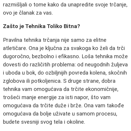
razmišljali o tome kako da unapredite svoje trčanje,
ovo je članak za vas.
Zašto je Tehnika Toliko Bitna?
Pravilna tehnika trčanja nije samo za elitne
atletičare. Ona je ključna za svakoga ko želi da trči
dugoročno, bezbolno i efikasno. Loša tehnika može
dovesti do različitih problema: od neugodnih žuljeva
i uboda u bok, do ozbiljnijih povreda kolena, skočnih
zglobova ili potkoljenica. S druge strane, dobra
tehnika vam omogućava da trčite ekonomičnije,
trošeći manje energije za isti napor, što vam
omogućava da trčite duže i brže. Ona vam takođe
omogućava da bolje uživate u samom procesu,
budete svesniji svog tela i okoline.