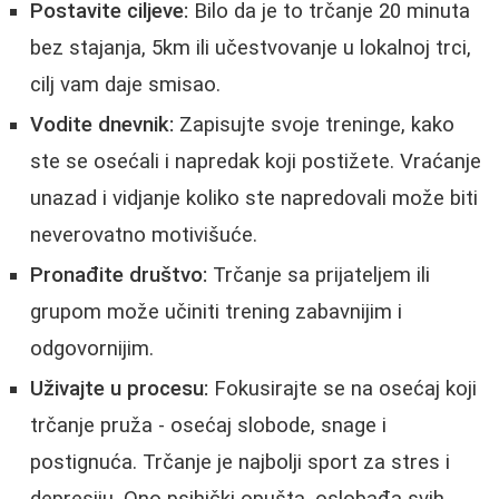
Postavite ciljeve:
Bilo da je to trčanje 20 minuta
bez stajanja, 5km ili učestvovanje u lokalnoj trci,
cilj vam daje smisao.
Vodite dnevnik:
Zapisujte svoje treninge, kako
ste se osećali i napredak koji postižete. Vraćanje
unazad i vidjanje koliko ste napredovali može biti
neverovatno motivišuće.
Pronađite društvo:
Trčanje sa prijateljem ili
grupom može učiniti trening zabavnijim i
odgovornijim.
Uživajte u procesu:
Fokusirajte se na osećaj koji
trčanje pruža - osećaj slobode, snage i
postignuća. Trčanje je najbolji sport za stres i