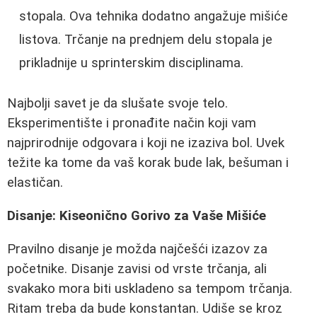
stopala. Ova tehnika dodatno angažuje mišiće
listova. Trčanje na prednjem delu stopala je
prikladnije u sprinterskim disciplinama.
Najbolji savet je da slušate svoje telo.
Eksperimentište i pronađite način koji vam
najprirodnije odgovara i koji ne izaziva bol. Uvek
težite ka tome da vaš korak bude lak, bešuman i
elastičan.
Disanje: Kiseonično Gorivo za Vaše Mišiće
Pravilno disanje je možda najčešći izazov za
početnike. Disanje zavisi od vrste trčanja, ali
svakako mora biti uskladeno sa tempom trčanja.
Ritam treba da bude konstantan. Udiše se kroz