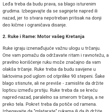
Leđa treba da budu prava, sa blago isturenim
grudima. Izbegavajte da se saginjete napred ili
nazad, jer to stvara nepotreban pritisak na donji
deo kičme i ograničava disanje.
2. Ruke i Rame: Motor vašeg Kretanja
Ruke igraju iznenađujuće važnu ulogu u trčanju.
One vam pomažu da održavate ritam i ravnotežu, a
pravilno korišćenje ruku može značajno da vam
olakša trčanje. Ruke treba da budu savijene u
laktovima pod uglom od otprilike 90 stepeni. Šake
blago stisnute, ali ne previše - zamislite da držite
lopticu između prstiju. Ruke treba da se kreću
napred-nazad, paralelno sa smerom trčanja, a ne
preko tela. Pokret treba da potiče od ramena.
Izbegavajte da "mlatarate" rukama ili da ih držite