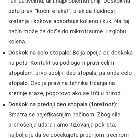
rekreativcima, ali i najproblematičniji. Doskok na
petu pravi "kočni efekat", prekida fluidnost
kretanja i šokove apsorbuje koljeno i kuk. Na taj
način može da dođe do mikrotraume u zglobu
kolena.
Doskok na celo stopalo:
Bolja opcija od doskoka
na petu. Kontakt sa podlogom pravi celim
stopalom, prvo spoljni deo stopala, pa onda celo
stopalo. Ovo je pravilna tehnika trčanja na
srednje staze, pogotovo ako se trči u prirodi.
Doskok na prednji deo stopala (forefoot):
Smatra se najefikasnijim načinom. Zbog sile
prenošenja udara i amortizovanja pokreta,
najbolje je da se dočekujete prednjom trećinom