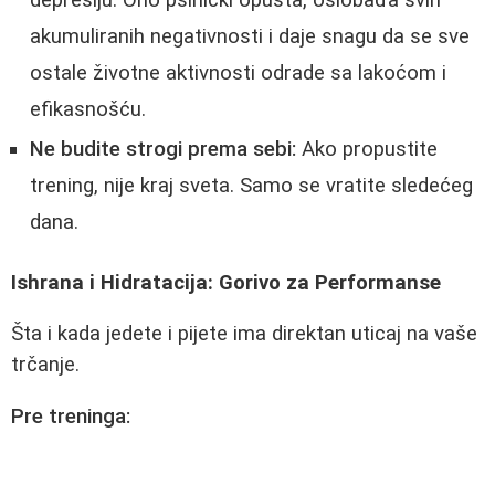
depresiju. Ono psihički opušta, oslobađa svih
akumuliranih negativnosti i daje snagu da se sve
ostale životne aktivnosti odrade sa lakoćom i
efikasnošću.
Ne budite strogi prema sebi:
Ako propustite
trening, nije kraj sveta. Samo se vratite sledećeg
dana.
Ishrana i Hidratacija: Gorivo za Performanse
Šta i kada jedete i pijete ima direktan uticaj na vaše
trčanje.
Pre treninga: