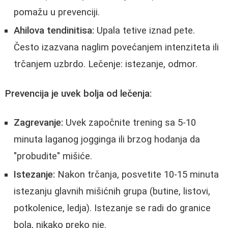
pomažu u prevenciji.
Ahilova tendinitisa:
Upala tetive iznad pete.
Često izazvana naglim povećanjem intenziteta ili
trčanjem uzbrdo. Lečenje: istezanje, odmor.
Prevencija je uvek bolja od lečenja:
Zagrevanje:
Uvek započnite trening sa 5-10
minuta laganog jogginga ili brzog hodanja da
"probudite" mišiće.
Istezanje:
Nakon trčanja, posvetite 10-15 minuta
istezanju glavnih mišićnih grupa (butine, listovi,
potkolenice, ledja). Istezanje se radi do granice
bola, nikako preko nje.