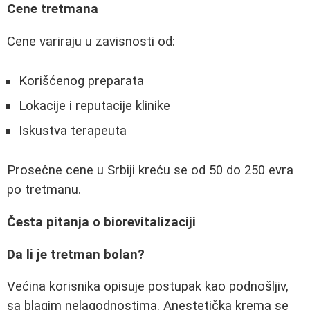
Cene tretmana
Cene variraju u zavisnosti od:
Korišćenog preparata
Lokacije i reputacije klinike
Iskustva terapeuta
Prosečne cene u Srbiji kreću se od 50 do 250 evra
po tretmanu.
Česta pitanja o biorevitalizaciji
Da li je tretman bolan?
Većina korisnika opisuje postupak kao podnošljiv,
sa blagim nelagodnostima. Anestetička krema se