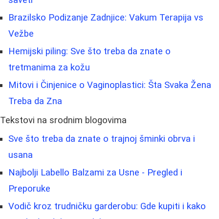
saveti
Brazilsko Podizanje Zadnjice: Vakum Terapija vs
Vežbe
Hemijski piling: Sve što treba da znate o
tretmanima za kožu
Mitovi i Činjenice o Vaginoplastici: Šta Svaka Žena
Treba da Zna
Tekstovi na srodnim blogovima
Sve što treba da znate o trajnoj šminki obrva i
usana
Najbolji Labello Balzami za Usne - Pregled i
Preporuke
Vodič kroz trudničku garderobu: Gde kupiti i kako