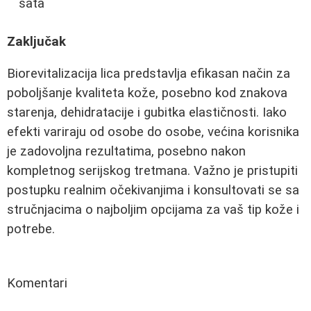
sata
Zaključak
Biorevitalizacija lica predstavlja efikasan način za
poboljšanje kvaliteta kože, posebno kod znakova
starenja, dehidratacije i gubitka elastičnosti. Iako
efekti variraju od osobe do osobe, većina korisnika
je zadovoljna rezultatima, posebno nakon
kompletnog serijskog tretmana. Važno je pristupiti
postupku realnim očekivanjima i konsultovati se sa
stručnjacima o najboljim opcijama za vaš tip kože i
potrebe.
Komentari