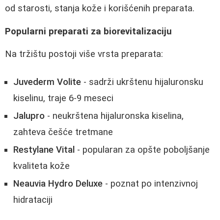
od starosti, stanja kože i korišćenih preparata.
Popularni preparati za biorevitalizaciju
Na tržištu postoji više vrsta preparata:
Juvederm Volite
- sadrži ukrštenu hijaluronsku
kiselinu, traje 6-9 meseci
Jalupro
- neukrštena hijaluronska kiselina,
zahteva češće tretmane
Restylane Vital
- popularan za opšte poboljšanje
kvaliteta kože
Neauvia Hydro Deluxe
- poznat po intenzivnoj
hidrataciji