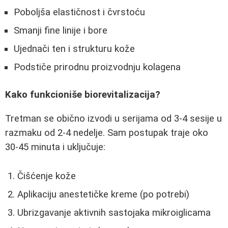
Poboljša elastičnost i čvrstoću
Smanji fine linije i bore
Ujednači ten i strukturu kože
Podstiče prirodnu proizvodnju kolagena
Kako funkcioniše biorevitalizacija?
Tretman se obično izvodi u serijama od 3-4 sesije u
razmaku od 2-4 nedelje. Sam postupak traje oko
30-45 minuta i uključuje:
Čišćenje kože
Aplikaciju anestetičke kreme (po potrebi)
Ubrizgavanje aktivnih sastojaka mikroiglicama