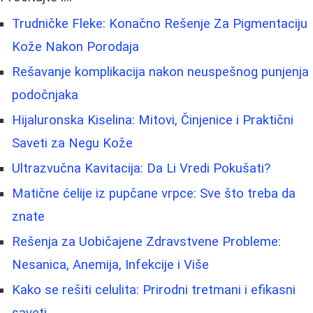
Trudničke Fleke: Konačno Rešenje Za Pigmentaciju
Kože Nakon Porodaja
Rešavanje komplikacija nakon neuspešnog punjenja
podočnjaka
Hijaluronska Kiselina: Mitovi, Činjenice i Praktični
Saveti za Negu Kože
Ultrazvučna Kavitacija: Da Li Vredi Pokušati?
Matične ćelije iz pupčane vrpce: Sve što treba da
znate
Rešenja za Uobičajene Zdravstvene Probleme:
Nesanica, Anemija, Infekcije i Više
Kako se rešiti celulita: Prirodni tretmani i efikasni