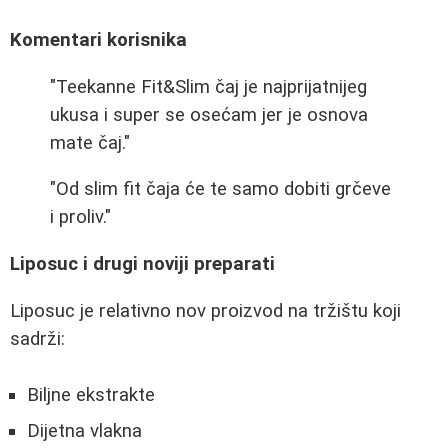
Komentari korisnika
"Teekanne Fit&Slim čaj je najprijatnijeg
ukusa i super se osećam jer je osnova
mate čaj."
"Od slim fit čaja će te samo dobiti grčeve
i proliv."
Liposuc i drugi noviji preparati
Liposuc je relativno nov proizvod na tržištu koji
sadrži:
Biljne ekstrakte
Dijetna vlakna