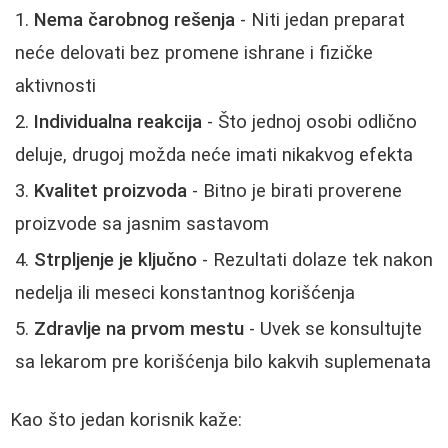
Nema čarobnog rešenja
- Niti jedan preparat
neće delovati bez promene ishrane i fizičke
aktivnosti
Individualna reakcija
- Što jednoj osobi odlično
deluje, drugoj možda neće imati nikakvog efekta
Kvalitet proizvoda
- Bitno je birati proverene
proizvode sa jasnim sastavom
Strpljenje je ključno
- Rezultati dolaze tek nakon
nedelja ili meseci konstantnog korišćenja
Zdravlje na prvom mestu
- Uvek se konsultujte
sa lekarom pre korišćenja bilo kakvih suplemenata
Kao što jedan korisnik kaže: