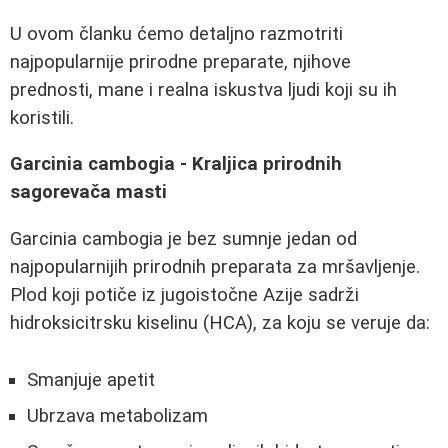
U ovom članku ćemo detaljno razmotriti
najpopularnije prirodne preparate, njihove
prednosti, mane i realna iskustva ljudi koji su ih
koristili.
Garcinia cambogia - Kraljica prirodnih
sagorevača masti
Garcinia cambogia je bez sumnje jedan od
najpopularnijih prirodnih preparata za mršavljenje.
Plod koji potiče iz jugoistočne Azije sadrži
hidroksicitrsku kiselinu (HCA), za koju se veruje da:
Smanjuje apetit
Ubrzava metabolizam