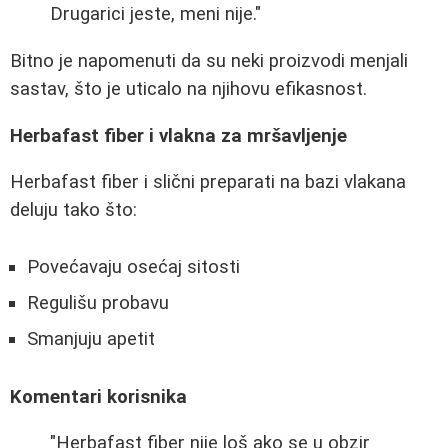
Drugarici jeste, meni nije."
Bitno je napomenuti da su neki proizvodi menjali
sastav, što je uticalo na njihovu efikasnost.
Herbafast fiber i vlakna za mršavljenje
Herbafast fiber i slični preparati na bazi vlakana
deluju tako što:
Povećavaju osećaj sitosti
Regulišu probavu
Smanjuju apetit
Komentari korisnika
"Herbafast fiber nije loš ako se u obzir