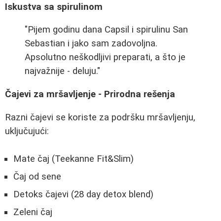
Iskustva sa spirulinom
"Pijem godinu dana Capsil i spirulinu San
Sebastian i jako sam zadovoljna.
Apsolutno neškodljivi preparati, a što je
najvažnije - deluju."
Čajevi za mršavljenje - Prirodna rešenja
Razni čajevi se koriste za podršku mršavljenju,
uključujući:
Mate čaj (Teekanne Fit&Slim)
Čaj od sene
Detoks čajevi (28 day detox blend)
Zeleni čaj