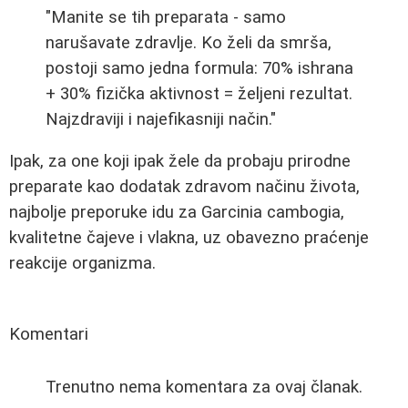
"Manite se tih preparata - samo
narušavate zdravlje. Ko želi da smrša,
postoji samo jedna formula: 70% ishrana
+ 30% fizička aktivnost = željeni rezultat.
Najzdraviji i najefikasniji način."
Ipak, za one koji ipak žele da probaju prirodne
preparate kao dodatak zdravom načinu života,
najbolje preporuke idu za Garcinia cambogia,
kvalitetne čajeve i vlakna, uz obavezno praćenje
reakcije organizma.
Komentari
Trenutno nema komentara za ovaj članak.