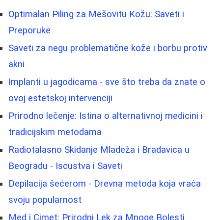
Optimalan Piling za Mešovitu Kožu: Saveti i
Preporuke
Saveti za negu problematične kože i borbu protiv
akni
Implanti u jagodicama - sve što treba da znate o
ovoj estetskoj intervenciji
Prirodno lečenje: Istina o alternativnoj medicini i
tradicijskim metodama
Radiotalasno Skidanje Mladeža i Bradavica u
Beogradu - Iscustva i Saveti
Depilacija šećerom - Drevna metoda koja vraća
svoju popularnost
Med i Cimet: Prirodni Lek za Mnoge Bolesti