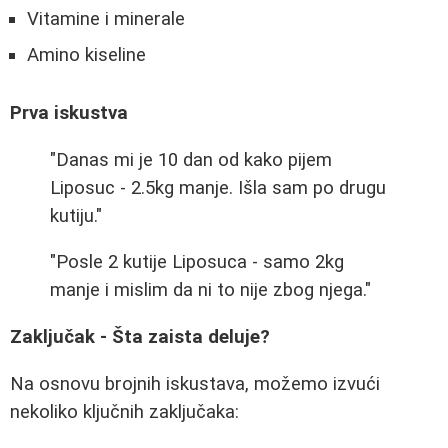
Vitamine i minerale
Amino kiseline
Prva iskustva
"Danas mi je 10 dan od kako pijem
Liposuc - 2.5kg manje. Išla sam po drugu
kutiju."
"Posle 2 kutije Liposuca - samo 2kg
manje i mislim da ni to nije zbog njega."
Zaključak - Šta zaista deluje?
Na osnovu brojnih iskustava, možemo izvući
nekoliko ključnih zaključaka: