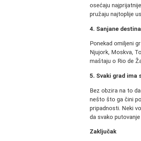
osećaju najprijatni
pružaju najtoplije 
4. Sanjane destina
Ponekad omiljeni gr
Njujork, Moskva, Toki
maštaju o Rio de Ža
5. Svaki grad ima 
Bez obzira na to da
nešto što ga čini p
pripadnosti. Neki v
da svako putovanje 
Zaključak