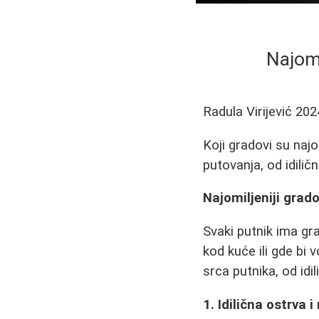
Najomi
Radula Virijević
202
Koji gradovi su najo
putovanja, od idilič
Najomiljeniji grado
Svaki putnik ima gr
kod kuće ili gde bi 
srca putnika, od idi
1. Idilična ostrva 