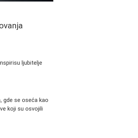
tovanja
spirisu ljubitelje
a, gde se oseća kao
e koji su osvojili