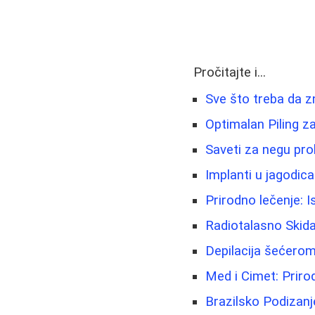
Pročitajte i...
Sve što treba da z
Optimalan Piling z
Saveti za negu pro
Implanti u jagodica
Prirodno lečenje: I
Radiotalasno Skida
Depilacija šećero
Med i Cimet: Priro
Brazilsko Podizanj