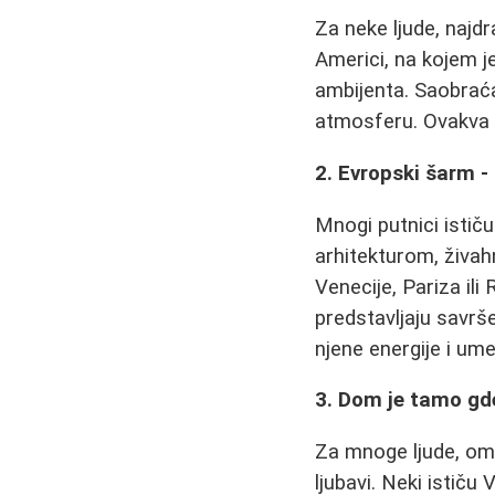
Za neke ljude, najd
Americi, na kojem j
ambijenta. Saobraća
atmosferu. Ovakva m
2. Evropski šarm 
Mnogi putnici istič
arhitekturom, živah
Venecije, Pariza ili
predstavljaju savrš
njene energije i um
3. Dom je tamo gde
Za mnoge ljude, omil
ljubavi. Neki istič