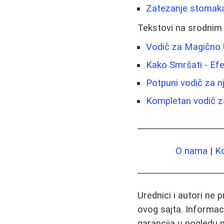
Zatezanje stomaka
Tekstovi na srodnim
Vodič za Magično Uk
Kako Smršati - Efe
Potpuni vodič za nj
Kompletan vodič z
O nama
|
K
Urednici i autori ne 
ovog sajta. Informac
garancija u pogledu n