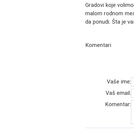
Gradovi koje volimo
malom rodnom mestu
da ponudi. Šta je va
Komentari
Vaše ime:
Vaš email:
Komentar: