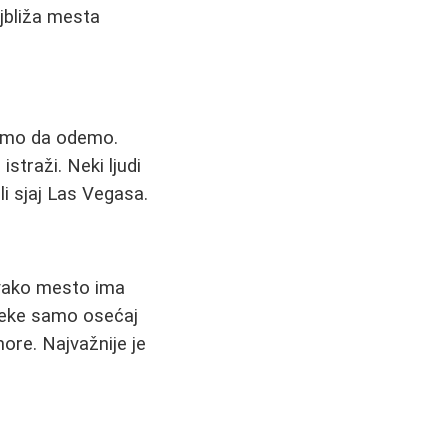
jbliža mesta
elimo da odemo.
istraži. Neki ljudi
li sjaj Las Vegasa.
svako mesto ima
 neke samo osećaj
ore. Najvažnije je