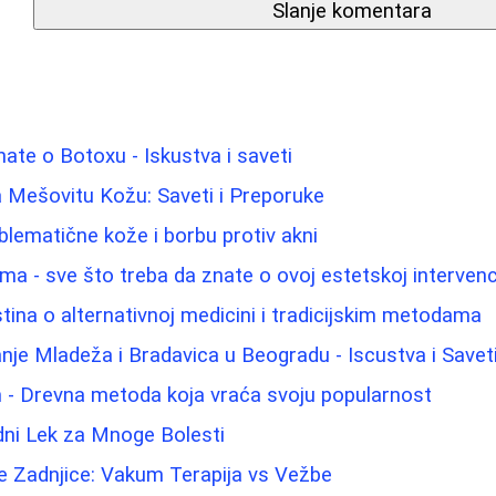
Slanje komentara
nate o Botoxu - Iskustva i saveti
a Mešovitu Kožu: Saveti i Preporuke
blematične kože i borbu protiv akni
ma - sve što treba da znate o ovoj estetskoj intervenci
stina o alternativnoj medicini i tradicijskim metodama
nje Mladeža i Bradavica u Beogradu - Iscustva i Savet
m - Drevna metoda koja vraća svoju popularnost
dni Lek za Mnoge Bolesti
e Zadnjice: Vakum Terapija vs Vežbe