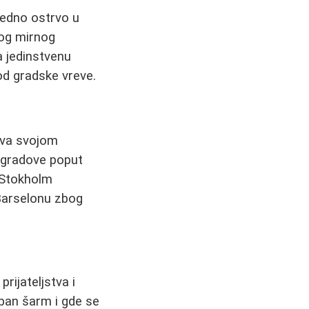
jedno ostrvo u
vog mirnog
a jedinstvenu
od gradske vreve.
ava svojom
e gradove poput
i Stokholm
 Barselonu zbog
rijateljstva i
eban šarm i gde se