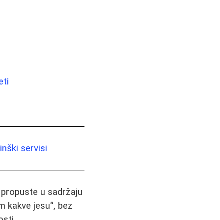
eti
nški servisi
i propuste u sadržaju
m kakve jesu“, bez
sti.