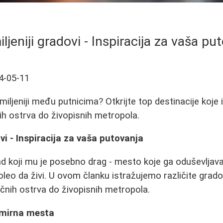
ljeniji gradovi - Inspiracija za vaša pu
4-05-11
miljeniji među putnicima? Otkrijte top destinacije koje in
nih ostrva do živopisnih metropola.
vi - Inspiracija za vaša putovanja
ad koji mu je posebno drag - mesto koje ga oduševljav
voleo da živi. U ovom članku istražujemo različite gradov
ličnih ostrva do živopisnih metropola.
i mirna mesta