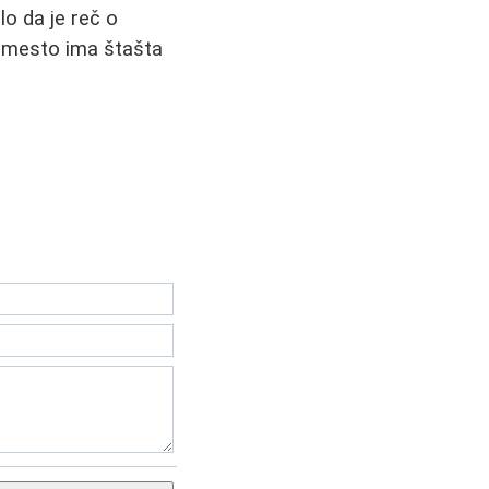
lo da je reč o
o mesto ima štašta