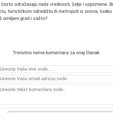
 često odražavaju naše vrednosti, želje i uspomene. Bi
, turističkom odredištu ili metropoli iz snova, svak
š omiljeni grad i zašto?
Trenutno nema komentara za ovaj članak.