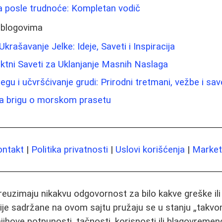
 posle trudnoće: Kompletan vodič
 blogovima
rašavanje Jelke: Ideje, Saveti i Inspiracija
ktni Saveti za Uklanjanje Masnih Naslaga
egu i učvršćivanje grudi: Prirodni tretmani, vežbe i sav
a brigu o morskom prasetu
ontakt
|
Politika privatnosti
|
Uslovi korišćenja
|
Marketi
preuzimaju nikakvu odgovornost za bilo kakve greške il
ije sadržane na ovom sajtu pružaju se u stanju „takvo
jihove potpunosti, tačnosti, korisnosti ili blagovremeno