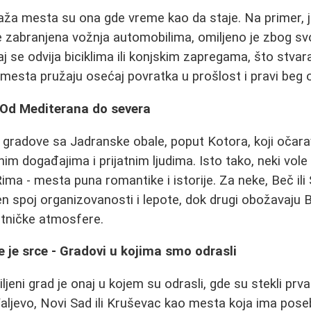
raža mesta su ona gde vreme kao da staje. Na primer, 
e zabranjena vožnja automobilima, omiljeno je zbog s
j se odvija biciklima ili konjskim zapregama, što stvar
esta pružaju osećaj povratka u prošlost i pravi beg 
- Od Mediterana do severa
u gradove sa Jadranske obale, poput Kotora, koji očar
nim događajima i prijatnim ljudima. Isto tako, neki vol
 Rima - mesta puna romantike i istorije. Za neke, Beč il
en spoj organizovanosti i lepote, dok drugi obožavaju
etničke atmosfere.
 je srce - Gradovi u kojima smo odrasli
jeni grad je onaj u kojem su odrasli, gde su stekli prva p
u Valjevo, Novi Sad ili Kruševac kao mesta koja ima pos