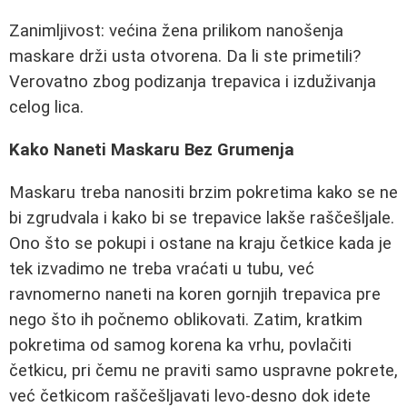
Zanimljivost: većina žena prilikom nanošenja
maskare drži usta otvorena. Da li ste primetili?
Verovatno zbog podizanja trepavica i izduživanja
celog lica.
Kako Naneti Maskaru Bez Grumenja
Maskaru treba nanositi brzim pokretima kako se ne
bi zgrudvala i kako bi se trepavice lakše raščešljale.
Ono što se pokupi i ostane na kraju četkice kada je
tek izvadimo ne treba vraćati u tubu, već
ravnomerno naneti na koren gornjih trepavica pre
nego što ih počnemo oblikovati. Zatim, kratkim
pokretima od samog korena ka vrhu, povlačiti
četkicu, pri čemu ne praviti samo uspravne pokrete,
već četkicom raščešljavati levo-desno dok idete