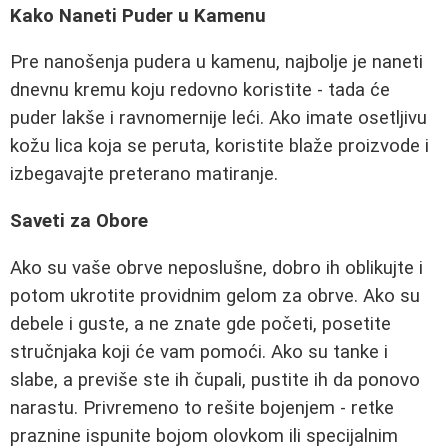
Kako Naneti Puder u Kamenu
Pre nanošenja pudera u kamenu, najbolje je naneti
dnevnu kremu koju redovno koristite - tada će
puder lakše i ravnomernije leći. Ako imate osetljivu
kožu lica koja se peruta, koristite blaže proizvode i
izbegavajte preterano matiranje.
Saveti za Obore
Ako su vaše obrve neposlušne, dobro ih oblikujte i
potom ukrotite providnim gelom za obrve. Ako su
debele i guste, a ne znate gde početi, posetite
stručnjaka koji će vam pomoći. Ako su tanke i
slabe, a previše ste ih čupali, pustite ih da ponovo
narastu. Privremeno to rešite bojenjem - retke
praznine ispunite bojom olovkom ili specijalnim