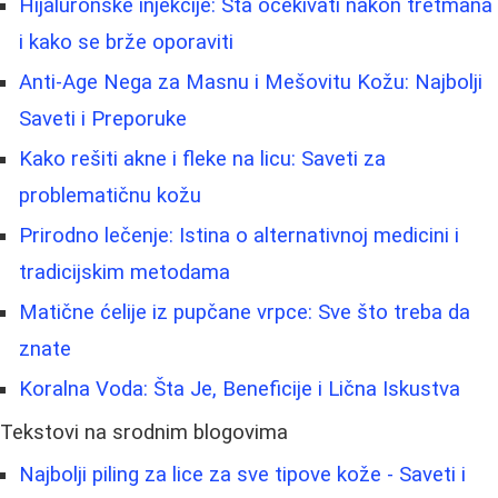
Hijaluronske injekcije: Šta očekivati nakon tretmana
i kako se brže oporaviti
Anti-Age Nega za Masnu i Mešovitu Kožu: Najbolji
Saveti i Preporuke
Kako rešiti akne i fleke na licu: Saveti za
problematičnu kožu
Prirodno lečenje: Istina o alternativnoj medicini i
tradicijskim metodama
Matične ćelije iz pupčane vrpce: Sve što treba da
znate
Koralna Voda: Šta Je, Beneficije i Lična Iskustva
Tekstovi na srodnim blogovima
Najbolji piling za lice za sve tipove kože - Saveti i