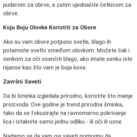
puderom za obrve, a zatim ujednačite četkicom za
obrve.
Koju Boju Olovke Koristiti za Obore
Ako su vam obore potpuno svetle, blago ih
potamnite svetlo smeđom olovkom. Možete čak i
senkom za oči osenčiti blago, ako imate senku iste
nijanse kao što vam je boja kose.
Završni Saveti
Da bi šminka izgledala prirodno, koristite što manje
proizvoda. Ove godine je trend prirodna šminka,
tako da se fokusirajte na ravnomerno pokrivanje
lica i istaknite samo jednu odliku - ili oči ili usne.
Nadamo se da vam ovi saveti pomognu da