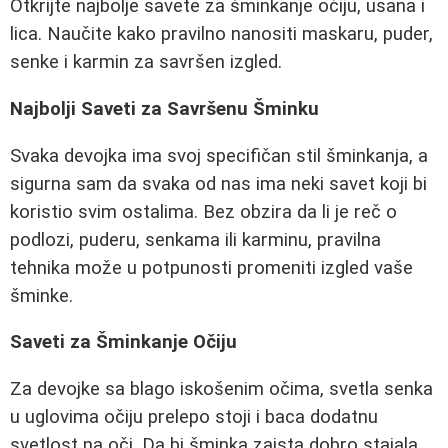
Otkrijte najbolje savete za šminkanje očiju, usana i
lica. Naučite kako pravilno nanositi maskaru, puder,
senke i karmin za savršen izgled.
Najbolji Saveti za Savršenu Šminku
Svaka devojka ima svoj specifičan stil šminkanja, a
sigurna sam da svaka od nas ima neki savet koji bi
koristio svim ostalima. Bez obzira da li je reč o
podlozi, puderu, senkama ili karminu, pravilna
tehnika može u potpunosti promeniti izgled vaše
šminke.
Saveti za Šminkanje Očiju
Za devojke sa blago iskošenim očima, svetla senka
u uglovima očiju prelepo stoji i baca dodatnu
svetlost na oči. Da bi šminka zaista dobro stajala,