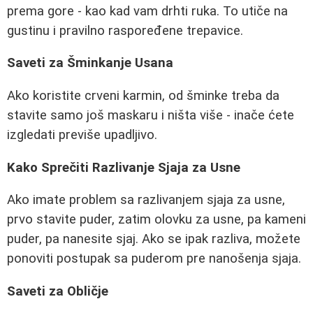
prema gore - kao kad vam drhti ruka. To utiče na
gustinu i pravilno raspoređene trepavice.
Saveti za Šminkanje Usana
Ako koristite crveni karmin, od šminke treba da
stavite samo još maskaru i ništa više - inače ćete
izgledati previše upadljivo.
Kako Sprečiti Razlivanje Sjaja za Usne
Ako imate problem sa razlivanjem sjaja za usne,
prvo stavite puder, zatim olovku za usne, pa kameni
puder, pa nanesite sjaj. Ako se ipak razliva, možete
ponoviti postupak sa puderom pre nanošenja sjaja.
Saveti za Obličje