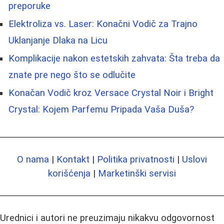
preporuke
Elektroliza vs. Laser: Konačni Vodič za Trajno
Uklanjanje Dlaka na Licu
Komplikacije nakon estetskih zahvata: Šta treba da
znate pre nego što se odlučite
Konačan Vodič kroz Versace Crystal Noir i Bright
Crystal: Kojem Parfemu Pripada Vaša Duša?
O nama
|
Kontakt
|
Politika privatnosti
|
Uslovi
korišćenja
|
Marketinški servisi
Urednici i autori ne preuzimaju nikakvu odgovornost