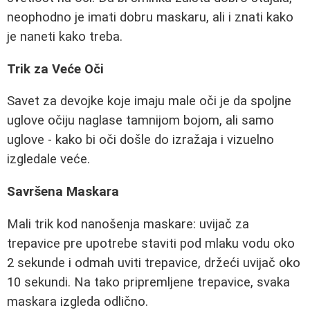
neophodno je imati dobru maskaru, ali i znati kako
je naneti kako treba.
Trik za Veće Oči
Savet za devojke koje imaju male oči je da spoljne
uglove očiju naglase tamnijom bojom, ali samo
uglove - kako bi oči došle do izražaja i vizuelno
izgledale veće.
Savršena Maskara
Mali trik kod nanošenja maskare: uvijač za
trepavice pre upotrebe staviti pod mlaku vodu oko
2 sekunde i odmah uviti trepavice, držeći uvijač oko
10 sekundi. Na tako pripremljene trepavice, svaka
maskara izgleda odlično.