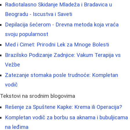
Radiotalasno Skidanje Mladeža i Bradavica u
Beogradu - Iscustva i Saveti
Depilacija šećerom - Drevna metoda koja vraća
svoju popularnost
Med i Cimet: Prirodni Lek za Mnoge Bolesti
Brazilsko Podizanje Zadnjice: Vakum Terapija vs
Vežbe
Zatezanje stomaka posle trudnoće: Kompletan
vodič
Tekstovi na srodnim blogovima
Rešenje za Spuštene Kapke: Krema ili Operacija?
Kompletan vodič za borbu sa aknama i bubuljicama
na leđima