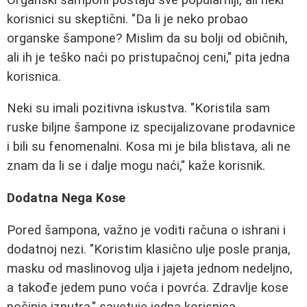
korisnici su skeptični. "Da li je neko probao
organske šampone? Mislim da su bolji od običnih,
ali ih je teško naći po pristupačnoj ceni," pita jedna
korisnica.
Neki su imali pozitivna iskustva. "Koristila sam
ruske biljne šampone iz specijalizovane prodavnice
i bili su fenomenalni. Kosa mi je bila blistava, ali ne
znam da li se i dalje mogu naći," kaže korisnik.
Dodatna Nega Kose
Pored šampona, važno je voditi računa o ishrani i
dodatnoj nezi. "Koristim klasično ulje posle pranja,
masku od maslinovog ulja i jajeta jednom nedeljno,
a takođe jedem puno voća i povrća. Zdravlje kose
počinje iznutra," savetuje jedna korisnica.