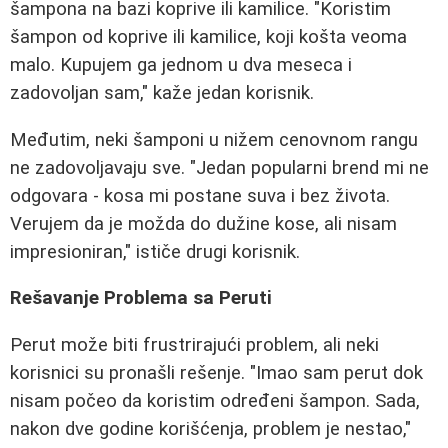
šampona na bazi koprive ili kamilice. "Koristim
šampon od koprive ili kamilice, koji košta veoma
malo. Kupujem ga jednom u dva meseca i
zadovoljan sam," kaže jedan korisnik.
Međutim, neki šamponi u nižem cenovnom rangu
ne zadovoljavaju sve. "Jedan popularni brend mi ne
odgovara - kosa mi postane suva i bez života.
Verujem da je možda do dužine kose, ali nisam
impresioniran," ističe drugi korisnik.
Rešavanje Problema sa Peruti
Perut može biti frustrirajući problem, ali neki
korisnici su pronašli rešenje. "Imao sam perut dok
nisam počeo da koristim određeni šampon. Sada,
nakon dve godine korišćenja, problem je nestao,"