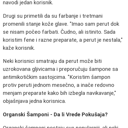
navodi jedan korisnik.
Drugi su primetili da su farbanje i tretmani
promenili stanje kože glave. "Imao sam perut dok
se nisam počeo farbati. Čudno, ali istinito. Sada
koristim fene i razne preparate, a perut je nestala,"
kaže korisnik.
Neki korisnici smatraju da perut može biti
uzrokovana gljivicama i preporučuju šampone sa
antimikotičkim sastojcima. "Koristim šampon
protiv peruti jednom mesečno, a inače redovno
menjam preparate kako bih izbegla navikavanje,"
objašnjava jedna korisnica.
Organski Šamponi - Da li Vrede Pokušaja?
Organski šamponi postaju sve popularniji, ali neki