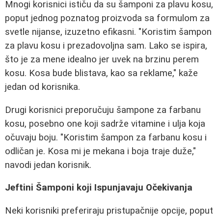
Mnogi korisnici ističu da su šamponi za plavu kosu,
poput jednog poznatog proizvoda sa formulom za
svetle nijanse, izuzetno efikasni. "Koristim šampon
za plavu kosu i prezadovoljna sam. Lako se ispira,
što je za mene idealno jer uvek na brzinu perem
kosu. Kosa bude blistava, kao sa reklame," kaže
jedan od korisnika.
Drugi korisnici preporučuju šampone za farbanu
kosu, posebno one koji sadrže vitamine i ulja koja
očuvaju boju. "Koristim šampon za farbanu kosu i
odličan je. Kosa mi je mekana i boja traje duže,"
navodi jedan korisnik.
Jeftini Šamponi koji Ispunjavaju Očekivanja
Neki korisniki preferiraju pristupačnije opcije, poput