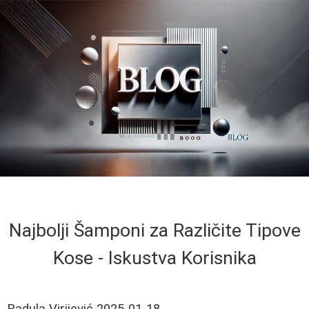
Najbolji Šamponi za Različite Tipove
Kose - Iskustva Korisnika
Radula Virijević
2025-01-18