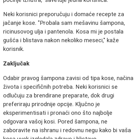
Neki korisnici preporučuju i domaće recepte za
jačanje kose. "Probala sam mešavinu šampona,
ricinusovog ulja i pantenola. Kosa mi je postala
gušća i blistava nakon nekoliko meseci," kaže
korisnik.
Zaključak
Odabir pravog šampona zavisi od tipa kose, načina
života i specifičnih potreba. Neki korisnici se
odlučuju za brendirane preparate, dok drugi
preferiraju prirodnije opcije. Ključno je
eksperimentisati i pronaći ono što najbolje
odgovara vašoj kosi. Pored šampona, ne
zaboravite na ishranu i redovnu negu kako bi vaša
kosa uvek izgledala zdravo i blistavo.