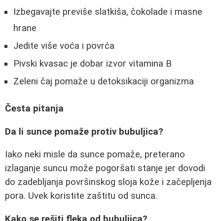
Izbegavajte previše slatkiša, čokolade i masne
hrane
Jedite više voća i povrća
Pivski kvasac je dobar izvor vitamina B
Zeleni čaj pomaže u detoksikaciji organizma
Česta pitanja
Da li sunce pomaže protiv bubuljica?
Iako neki misle da sunce pomaže, preterano
izlaganje suncu može pogoršati stanje jer dovodi
do zadebljanja površinskog sloja kože i začepljenja
pora. Uvek koristite zaštitu od sunca.
Kako se rešiti fleka od bubuljica?