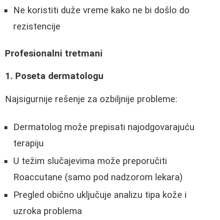
Ne koristiti duže vreme kako ne bi došlo do
rezistencije
Profesionalni tretmani
1. Poseta dermatologu
Najsigurnije rešenje za ozbiljnije probleme:
Dermatolog može prepisati najodgovarajuću
terapiju
U težim slučajevima može preporučiti
Roaccutane (samo pod nadzorom lekara)
Pregled obično uključuje analizu tipa kože i
uzroka problema