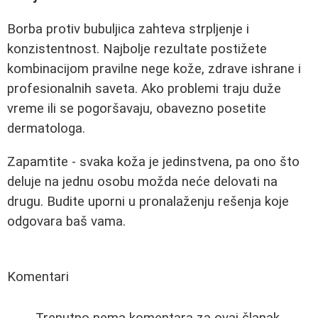
Borba protiv bubuljica zahteva strpljenje i
konzistentnost. Najbolje rezultate postižete
kombinacijom pravilne nege kože, zdrave ishrane i
profesionalnih saveta. Ako problemi traju duže
vreme ili se pogoršavaju, obavezno posetite
dermatologa.
Zapamtite - svaka koža je jedinstvena, pa ono što
deluje na jednu osobu možda neće delovati na
drugu. Budite uporni u pronalaženju rešenja koje
odgovara baš vama.
Komentari
Trenutno nema komentara za ovaj članak.