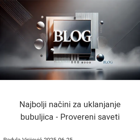
Najbolji načini za uklanjanje
bubuljica - Provereni saveti
Radula Virijević
2025-06-25