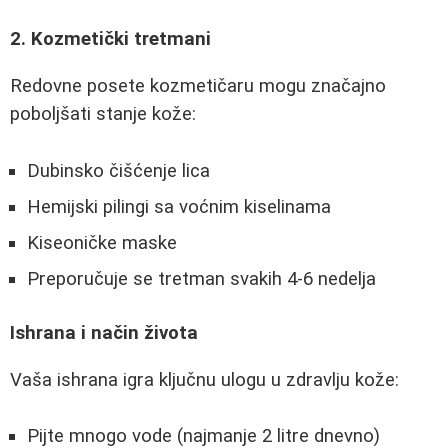
2. Kozmetički tretmani
Redovne posete kozmetičaru mogu značajno
poboljšati stanje kože:
Dubinsko čišćenje lica
Hemijski pilingi sa voćnim kiselinama
Kiseoničke maske
Preporučuje se tretman svakih 4-6 nedelja
Ishrana i način života
Vaša ishrana igra ključnu ulogu u zdravlju kože:
Pijte mnogo vode (najmanje 2 litre dnevno)