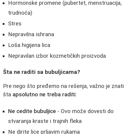
Hormonske promene (pubertet, menstruacija,
trudnoća)
Stres
Nepravilna ishrana
Loša higijena lica
Nepravilan izbor kozmetičkih proizvoda
Šta ne raditi sa bubuljicama?
Pre nego što pređemo na rešenja, važno je znati
šta
apsolutno ne treba raditi
:
Ne cedite bubuljice
- Ovo može dovesti do
stvaranja kraste i trajnih fleka
Ne dirite lice prljavim rukama