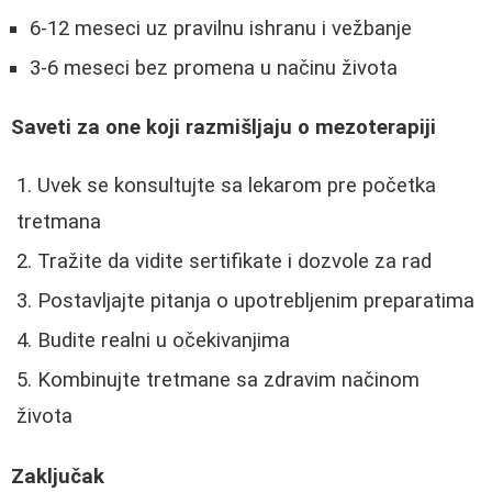
6-12 meseci uz pravilnu ishranu i vežbanje
3-6 meseci bez promena u načinu života
Saveti za one koji razmišljaju o mezoterapiji
Uvek se konsultujte sa lekarom pre početka
tretmana
Tražite da vidite sertifikate i dozvole za rad
Postavljajte pitanja o upotrebljenim preparatima
Budite realni u očekivanjima
Kombinujte tretmane sa zdravim načinom
života
Zaključak