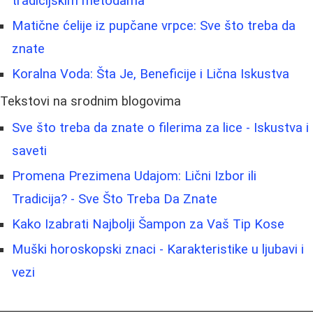
tradicijskim metodama
Matične ćelije iz pupčane vrpce: Sve što treba da
znate
Koralna Voda: Šta Je, Beneficije i Lična Iskustva
Tekstovi na srodnim blogovima
Sve što treba da znate o filerima za lice - Iskustva i
saveti
Promena Prezimena Udajom: Lični Izbor ili
Tradicija? - Sve Što Treba Da Znate
Kako Izabrati Najbolji Šampon za Vaš Tip Kose
Muški horoskopski znaci - Karakteristike u ljubavi i
vezi