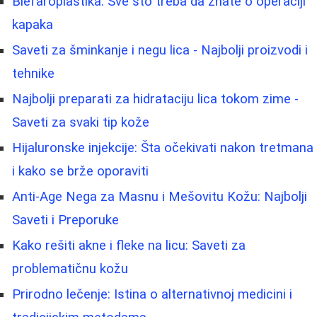
Blefaroplastika: Sve što treba da znate o operaciji
kapaka
Saveti za šminkanje i negu lica - Najbolji proizvodi i
tehnike
Najbolji preparati za hidrataciju lica tokom zime -
Saveti za svaki tip kože
Hijaluronske injekcije: Šta očekivati nakon tretmana
i kako se brže oporaviti
Anti-Age Nega za Masnu i Mešovitu Kožu: Najbolji
Saveti i Preporuke
Kako rešiti akne i fleke na licu: Saveti za
problematičnu kožu
Prirodno lečenje: Istina o alternativnoj medicini i