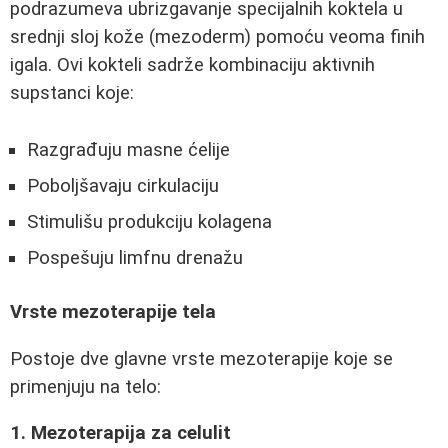
podrazumeva ubrizgavanje specijalnih koktela u
srednji sloj kože (mezoderm) pomoću veoma finih
igala. Ovi kokteli sadrže kombinaciju aktivnih
supstanci koje:
Razgrađuju masne ćelije
Poboljšavaju cirkulaciju
Stimulišu produkciju kolagena
Pospešuju limfnu drenažu
Vrste mezoterapije tela
Postoje dve glavne vrste mezoterapije koje se
primenjuju na telo:
1. Mezoterapija za celulit