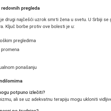
i redovnih pregleda
je drugi najčešći uzrok smrti žena u svetu. U Srbiji se 
a. Ključ borbe protiv ove bolesti je u:
oškim pregledima
u promena
ualnom ponašanju
ondilomima
mogu potpuno izlečiti?
izmu, ali se uz adekvatnu terapiju mogu ukloniti vidlji
opasni po trudnice?