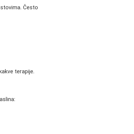
testovima. Često
kakve terapije.
aslina: