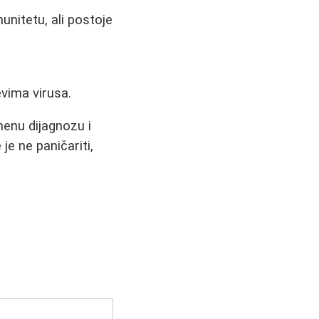
nitetu, ali postoje
evima virusa.
menu dijagnozu i
je ne paničariti,