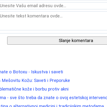
Slanje komentara
nate o Botoxu - Iskustva i saveti
a Mešovitu Kožu: Saveti i Preporuke
blematične kože i borbu protiv akni
ma - sve što treba da znate o ovoj estetskoj intervenci
stina o alternativnoj medicini i tradicijskim metodama