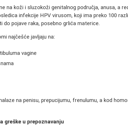
ne na koži i sluzokoži genitalnog područja, anusa, a re
sledica infekcije HPV virusom, koji ima preko 100 razli
i do pojave raka, posebno grlića materice.
mi najčešće javljaju na:
tibuluma vagine
usnama
alaze na penisu, prepucijumu, frenulumu, a kod homo
ta greške u prepoznavanju