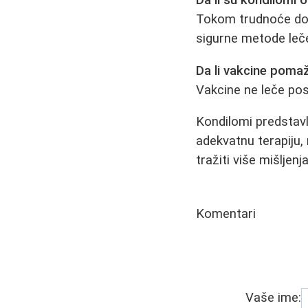
Tokom trudnoće dol
sigurne metode leče
Da li vakcine pom
Vakcine ne leče post
Kondilomi predstavl
adekvatnu terapiju, 
tražiti više mišljenj
Komentari
Vaše ime: