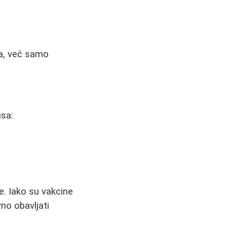
ma, već samo
usa:
e. Iako su vakcine
no obavljati