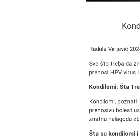
Kond
Radula Virijević
202
Sve što treba da zna
prenosi HPV virus i
Kondilomi: Šta Tre
Kondilomi, poznati 
prenosivu bolest u
znatnu nelagodu zbo
Šta su kondilomi i