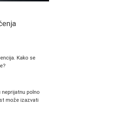
čenja
vencija. Kako se
ce?
u neprijatnu polno
st može izazvati