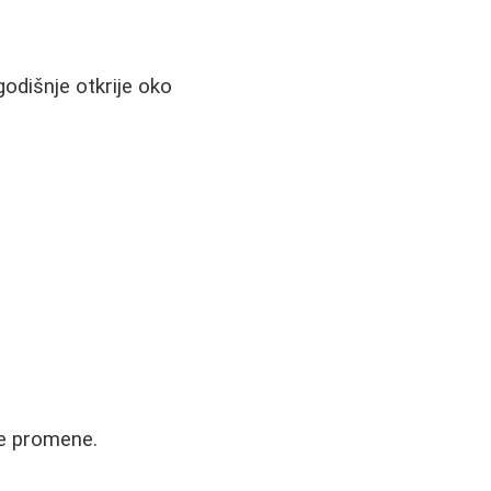
godišnje otkrije oko
ve promene.