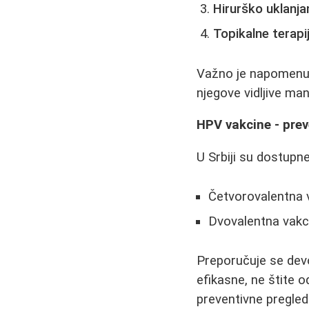
Hirurško uklanja
Topikalne terapi
Važno je napomenut
njegove vidljive man
HPV vakcine - prev
U Srbiji su dostupn
Četvorovalentna v
Dvovalentna vakci
Preporučuje se devo
efikasne, ne štite o
preventivne pregled