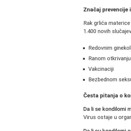
Značaj prevencije 
Rak grlića materice 
1.400 novih slučajev
Redovnim ginekol
Ranom otkrivanj
Vakcinaciji
Bezbednom seks
Česta pitanja o k
Da li se kondilomi 
Virus ostaje u organ
Da li su kondilomi 