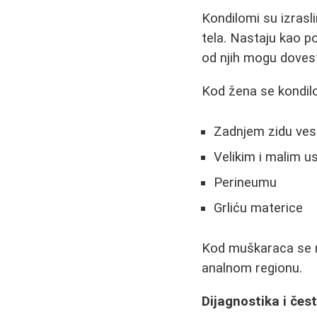
Kondilomi su izrasli
tela. Nastaju kao po
od njih mogu dovest
Kod žena se kondilo
Zadnjem zidu ves
Velikim i malim 
Perineumu
Grliću materice
Kod muškaraca se n
analnom regionu.
Dijagnostika i čes