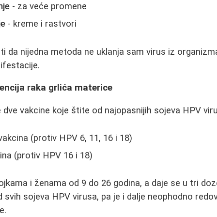
nje
- za veće promene
je
- kreme i rastvori
i da nijedna metoda ne uklanja sam virus iz organiz
ifestacije.
encija raka grlića materice
e dve vakcine koje štite od najopasnijih sojeva HPV vir
akcina (protiv HPV 6, 11, 16 i 18)
na (protiv HPV 16 i 18)
jkama i ženama od 9 do 26 godina, a daje se u tri doz
d svih sojeva HPV virusa, pa je i dalje neophodno redov
e.