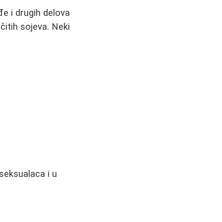
đe i drugih delova
čitih sojeva. Neki
seksualaca i u