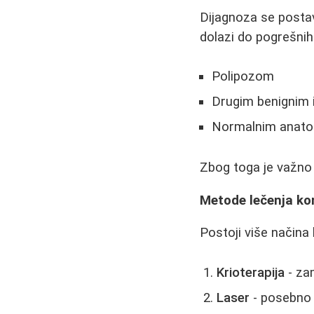
Dijagnoza se postav
dolazi do pogrešnih
Polipozom
Drugim benignim 
Normalnim anato
Zbog toga je važno t
Metode lečenja k
Postoji više načina l
Krioterapija
- za
Laser
- posebno 