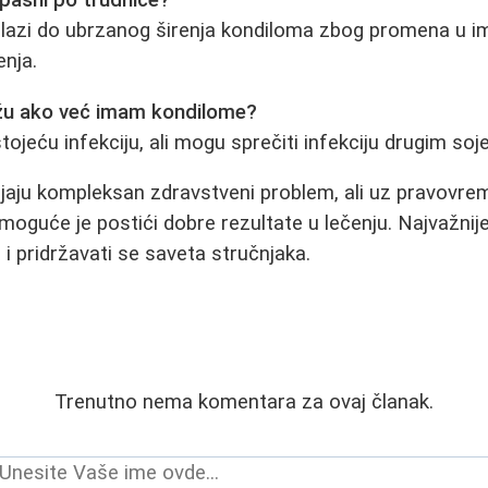
azi do ubrzanog širenja kondiloma zbog promena u imu
nja.
ažu ako već imam kondilome?
ojeću infekciju, ali mogu sprečiti infekciju drugim soj
jaju kompleksan zdravstveni problem, ali uz pravovre
moguće je postići dobre rezultate u lečenju. Najvažnije 
a i pridržavati se saveta stručnjaka.
Trenutno nema komentara za ovaj članak.