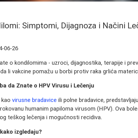
ilomi: Simptomi, Dijagnoza i Načini Le
4-06-26
te o kondilomima - uzroci, dijagnostika, terapije i pre
 da li vakcine pomažu u borbi protiv raka grlića materi
ba da Znate o HPV Virusu i Lečenju
i kao
virusne bradavice
ili polne bradavice, predstavljaj
zrokovanu humanim papiloma virusom (HPV). Ova bole
g teškog lečenja i mogućnosti recidiva.
 kako izgledaju?