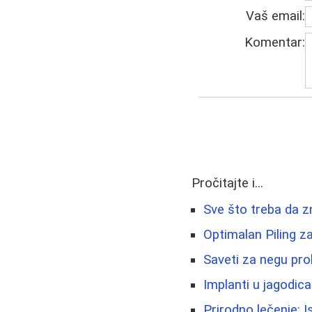
Vaš email:
Komentar:
Pročitajte i...
Sve što treba da z
Optimalan Piling z
Saveti za negu pro
Implanti u jagodica
Prirodno lečenje: I