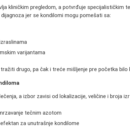
lja kliničkim pregledom, a potvrđuje specijalističkim 
 dijagnoza jer se kondilomi mogu pomešati sa:
izraslinama
mskim varijantama
ražiti drugo, pa čak i treće mišljenje pre početka bilo 
ondiloma
ečenja, a izbor zavisi od lokalizacije, veličine i broja izr
mrzavanje tečnim azotom
efektan za unutrašnje kondilome