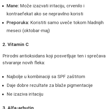
Mane:
Može izazvati iritaciju, crvenilo i
kontraefekat ako se nepravilno koristi
Preporuka:
Koristiti samo uveče tokom hladnijih
meseci (oktobar-maj)
2. Vitamin C
Prirodni antioksidans koji posvetljuje ten i sprečava
stvaranje novih fleka:
Najbolje u kombinaciji sa SPF zaštitom
Daje dobre rezultate za blaže pigmentacije
Ne izaziva iritaciju
3. Alfa-arbutin