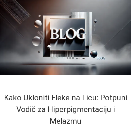
Kako Ukloniti Fleke na Licu: Potpuni
Vodič za Hiperpigmentaciju i
Melazmu