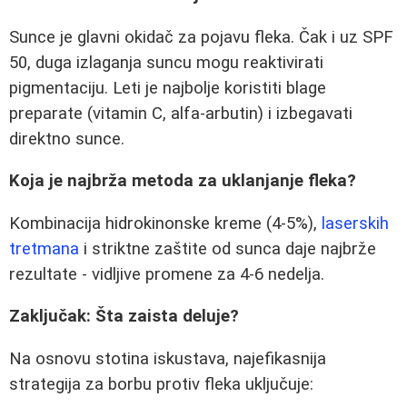
Sunce je glavni okidač za pojavu fleka. Čak i uz SPF
50, duga izlaganja suncu mogu reaktivirati
pigmentaciju. Leti je najbolje koristiti blage
preparate (vitamin C, alfa-arbutin) i izbegavati
direktno sunce.
Koja je najbrža metoda za uklanjanje fleka?
Kombinacija hidrokinonske kreme (4-5%),
laserskih
tretmana
i striktne zaštite od sunca daje najbrže
rezultate - vidljive promene za 4-6 nedelja.
Zaključak: Šta zaista deluje?
Na osnovu stotina iskustava, najefikasnija
strategija za borbu protiv fleka uključuje: