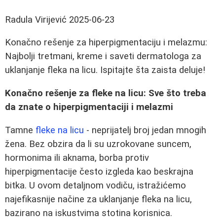
Radula Virijević
2025-06-23
Konačno rešenje za hiperpigmentaciju i melazmu:
Najbolji tretmani, kreme i saveti dermatologa za
uklanjanje fleka na licu. Ispitajte šta zaista deluje!
Konačno rešenje za fleke na licu: Sve što treba
da znate o hiperpigmentaciji i melazmi
Tamne
fleke na licu
- neprijatelj broj jedan mnogih
žena. Bez obzira da li su uzrokovane suncem,
hormonima ili aknama, borba protiv
hiperpigmentacije često izgleda kao beskrajna
bitka. U ovom detaljnom vodiču, istražićemo
najefikasnije načine za uklanjanje fleka na licu,
bazirano na iskustvima stotina korisnica.