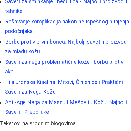
Saveti za šminkanje i negu lica - Najbolji proizvodi i
tehnike
Rešavanje komplikacija nakon neuspešnog punjenja
podočnjaka
Borbe protiv prvih borica: Najbolji saveti i proizvodi
za mladu kožu
Saveti za negu problematične kože i borbu protiv
akni
Hijaluronska Kiselina: Mitovi, Činjenice i Praktični
Saveti za Negu Kože
Anti-Age Nega za Masnu i Mešovitu Kožu: Najbolji
Saveti i Preporuke
Tekstovi na srodnim blogovima