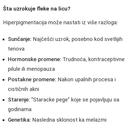
Šta uzrokuje fleke na licu?
Hiperpigmentacija može nastati iz više razloga:
Sunčanje:
Najčešći uzrok, posebno kod svetlijih
tenova
Hormonske promene:
Trudnoća, kontraceptivne
pilule ili menopauza
Postakne promene:
Nakon upalnih procesa i
cističnih akni
Starenje:
"Staracke pege" koje se pojavljuju sa
godinama
Genetika:
Nasledna sklonost ka melazmi