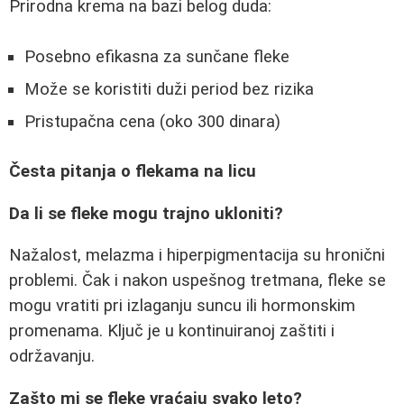
Prirodna krema na bazi belog duda:
Posebno efikasna za sunčane fleke
Može se koristiti duži period bez rizika
Pristupačna cena (oko 300 dinara)
Česta pitanja o flekama na licu
Da li se fleke mogu trajno ukloniti?
Nažalost, melazma i hiperpigmentacija su hronični
problemi. Čak i nakon uspešnog tretmana, fleke se
mogu vratiti pri izlaganju suncu ili hormonskim
promenama. Ključ je u kontinuiranoj zaštiti i
održavanju.
Zašto mi se fleke vraćaju svako leto?