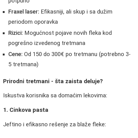
potpuno
Fraxel laser:
Efikasniji, ali skup i sa dužim
periodom oporavka
Rizici:
Mogućnost pojave novih fleka kod
pogrešno izvedenog tretmana
Cene:
Od 150 do 300€ po tretmanu (potrebno 3-
5 tretmana)
Prirodni tretmani - šta zaista deluje?
Iskustva korisnika sa domaćim lekovima:
1. Cinkova pasta
Jeftino i efikasno rešenje za blaže fleke: