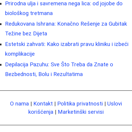
Prirodna ulja i savremena nega lica: od jojobe do
biološkog tretmana
Redukovana Ishrana: Konačno Rešenje za Gubitak
Težine bez Dijeta
Estetski zahvati: Kako izabrati pravu kliniku i izbeći
komplikacije
Depilacija Pazuhu: Sve Što Treba da Znate o
Bezbednosti, Bolu i Rezultatima
O nama
|
Kontakt
|
Politika privatnosti
|
Uslovi
korišćenja
|
Marketinški servisi