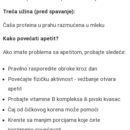
Treća užina (pred spavanje):
Čaša proteina u prahu razmućena u mleku
Kako povećati apetit?
Ako imate problema sa apetitom, probajte sledeće:
Pravilno rasporedite obroke kroz dan
Povećajte fizičku aktivnost - vežbanje otvara
apetit
Probajte vitamine B kompleksa ili pivski kvasac
Čaj od čičkovog korena može pomoći
Krenite sa manjim porcijama koje ćete
postepeno povećavati