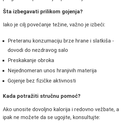
Šta izbegavati prilikom gojenja?
Iako je cilj povećanje težine, važno je izbeći:
Preteranu konzumaciju brze hrane i slatkiša -
dovodi do nezdravog salo
Preskakanje obroka
Nejednomeran unos hranjivih materija
Gojenje bez fizičke aktivnosti
Kada potražiti stručnu pomoć?
Ako unosite dovoljno kalorija i redovno vežbate, a
ipak ne možete da se ugojite, konsultujte: