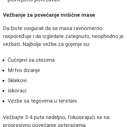
Vežbanje za povećanje mišićne mase
Da biste osigurali da se masa ravnomerno
raspoređuje i da izgledate zategnuto, neophodno je
vežbati. Najbolje vežbe za gojenje su:
Čučnjevi sa utezima
Mrtvo dizanje
Sklekovi
Iskoraci
Vezbe sa tegovima u teretani
Vežbajte 3-4 puta nedeljno, fokusirajući se na
progresivno povećanje opterećenja.