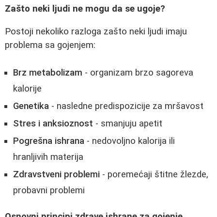
Zašto neki ljudi ne mogu da se ugoje?
Postoji nekoliko razloga zašto neki ljudi imaju
problema sa gojenjem:
Brz metabolizam
- organizam brzo sagoreva
kalorije
Genetika
- nasledne predispozicije za mršavost
Stres i anksioznost
- smanjuju apetit
Pogrešna ishrana
- nedovoljno kalorija ili
hranljivih materija
Zdravstveni problemi
- poremećaji štitne žlezde,
probavni problemi
Osnovni principi zdrave ishrane za gojenje