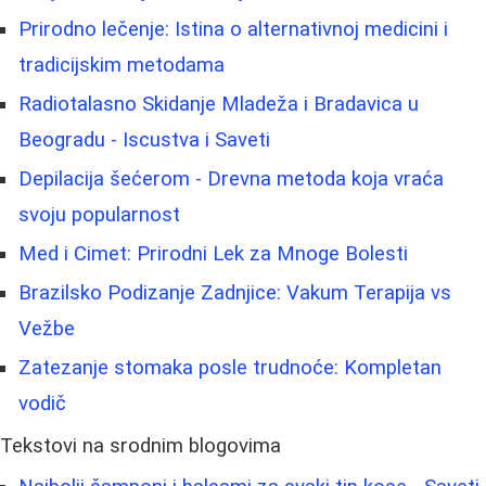
Prirodno lečenje: Istina o alternativnoj medicini i
tradicijskim metodama
Radiotalasno Skidanje Mladeža i Bradavica u
Beogradu - Iscustva i Saveti
Depilacija šećerom - Drevna metoda koja vraća
svoju popularnost
Med i Cimet: Prirodni Lek za Mnoge Bolesti
Brazilsko Podizanje Zadnjice: Vakum Terapija vs
Vežbe
Zatezanje stomaka posle trudnoće: Kompletan
vodič
Tekstovi na srodnim blogovima