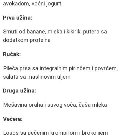
avokadom, voćni jogurt
Prva užina:
Smuti od banane, mleka i kikiriki putera sa
dodatkom proteina
Ručak:
Pileća prsa sa integralnim pirinčem i povrćem,
salata sa maslinovim uljem
Druga užina:
Mešavina oraha i suvog voća, čaša mleka
Večera:
Losos sa pečenim krompirom i brokolijem