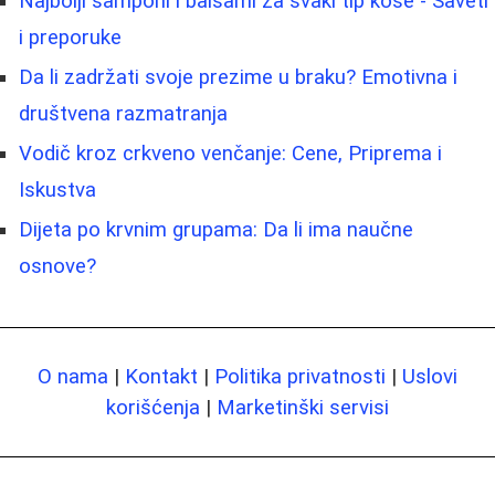
Najbolji šamponi i balsami za svaki tip kose - Saveti
i preporuke
Da li zadržati svoje prezime u braku? Emotivna i
društvena razmatranja
Vodič kroz crkveno venčanje: Cene, Priprema i
Iskustva
Dijeta po krvnim grupama: Da li ima naučne
osnove?
O nama
|
Kontakt
|
Politika privatnosti
|
Uslovi
korišćenja
|
Marketinški servisi