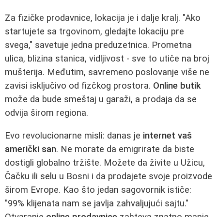
Za fizičke prodavnice, lokacija je i dalje kralj. "Ako
startujete sa trgovinom, gledajte lokaciju pre
svega," savetuje jedna preduzetnica. Prometna
ulica, blizina stanica, vidljivost - sve to utiče na broj
mušterija. Međutim, savremeno poslovanje više ne
zavisi isključivo od fizčkog prostora.
Online butik
može da bude smeštaj u garaži, a prodaja da se
odvija širom regiona.
Evo revolucionarne misli: danas je
internet vaš
američki san
. Ne morate da emigrirate da biste
dostigli globalno tržište. Možete da živite u Užicu,
Čačku ili selu u Bosni i da prodajete svoje proizvode
širom Evrope. Kao što jedan sagovornik ističe:
"99% klijenata nam se javlja zahvaljujući sajtu."
Otvaranje
online prodavnice
zahteva znatno manje