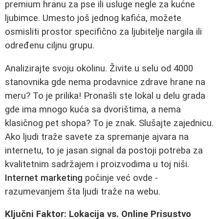
premium hranu za pse ili usluge negle za kućne
ljubimce. Umesto još jednog kafića, možete
osmisliti prostor specifično za ljubitelje nargila ili
određenu ciljnu grupu.
Analizirajte svoju okolinu. Živite u selu od 4000
stanovnika gde nema prodavnice zdrave hrane na
meru? To je prilika! Pronašli ste lokal u delu grada
gde ima mnogo kuća sa dvorištima, a nema
klasičnog pet shopa? To je znak. Slušajte zajednicu.
Ako ljudi traže savete za spremanje ajvara na
internetu, to je jasan signal da postoji potreba za
kvalitetnim sadržajem i proizvodima u toj niši.
Internet marketing
počinje već ovde -
razumevanjem šta ljudi traže na webu.
Ključni Faktor: Lokacija vs. Online Prisustvo