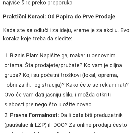
najviše šire preko preporuka.
Praktični Koraci: Od Papira do Prve Prodaje
Kada ste se odlučili za ideju, vreme je za akciju. Evo
koraka koje treba da sledite:
Biznis Plan:
Napišite ga, makar u osnovnim
crtama. Šta prodajete/pružate? Ko vam je ciljna
grupa? Koji su početni troškovi (lokal, oprema,
robni zalih, registracija)? Kako ćete se reklamirati?
Ovo će vam dati jasniju sliku i možda otkriti
slabosti pre nego što uložite novac.
Pravna Formalnost:
Da li ćete biti preduzetnik
(paušalac ili LZP) ili DOO? Za online prodaju često