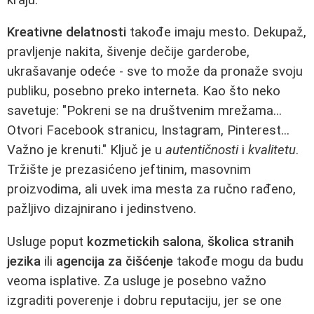
Kreativne delatnosti
takođe imaju mesto. Dekupaž,
pravljenje nakita, šivenje dečije garderobe,
ukrašavanje odeće - sve to može da pronaže svoju
publiku, posebno preko interneta. Kao što neko
savetuje: "Pokreni se na društvenim mrežama...
Otvori Facebook stranicu, Instagram, Pinterest...
Važno je krenuti." Ključ je u
autentičnosti
i
kvalitetu
.
Tržište je prezasićeno jeftinim, masovnim
proizvodima, ali uvek ima mesta za ručno rađeno,
pažljivo dizajnirano i jedinstveno.
Usluge poput
kozmetickih salona
,
školica stranih
jezika
ili
agencija za čišćenje
takođe mogu da budu
veoma isplative. Za usluge je posebno važno
izgraditi poverenje i dobru reputaciju, jer se one