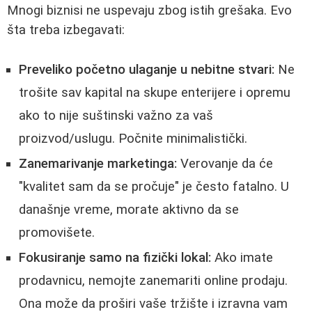
Mnogi biznisi ne uspevaju zbog istih grešaka. Evo
šta treba izbegavati:
Preveliko početno ulaganje u nebitne stvari:
Ne
trošite sav kapital na skupe enterijere i opremu
ako to nije suštinski važno za vaš
proizvod/uslugu. Počnite minimalistički.
Zanemarivanje marketinga:
Verovanje da će
"kvalitet sam da se pročuje" je često fatalno. U
današnje vreme, morate aktivno da se
promovišete.
Fokusiranje samo na fizički lokal:
Ako imate
prodavnicu, nemojte zanemariti online prodaju.
Ona može da proširi vaše tržište i izravna vam