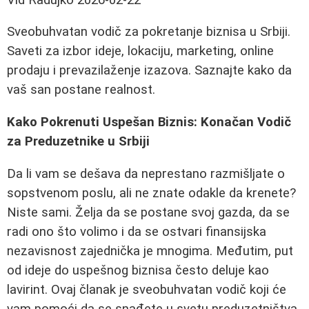
Sveobuhvatan vodič za pokretanje biznisa u Srbiji.
Saveti za izbor ideje, lokaciju, marketing, online
prodaju i prevazilaženje izazova. Saznajte kako da
vaš san postane realnost.
Kako Pokrenuti Uspešan Biznis: Konačan Vodič
za Preduzetnike u Srbiji
Da li vam se dešava da neprestano razmišljate o
sopstvenom poslu, ali ne znate odakle da krenete?
Niste sami. Želja da se postane svoj gazda, da se
radi ono što volimo i da se ostvari finansijska
nezavisnost zajednička je mnogima. Međutim, put
od ideje do uspešnog biznisa često deluje kao
lavirint. Ovaj članak je sveobuhvatan vodič koji će
vam pomoći da se snađete u svetu preduzetništva,