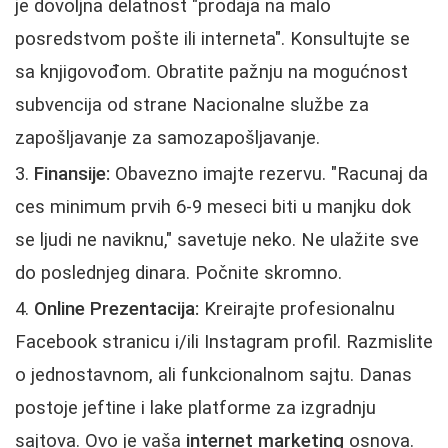
je dovoljna delatnost "prodaja na malo
posredstvom pošte ili interneta". Konsultujte se
sa knjigovođom. Obratite pažnju na mogućnost
subvencija od strane Nacionalne službe za
zapošljavanje za samozapošljavanje.
Finansije:
Obavezno imajte rezervu. "Racunaj da
ces minimum prvih 6-9 meseci biti u manjku dok
se ljudi ne naviknu," savetuje neko. Ne ulažite sve
do poslednjeg dinara. Počnite skromno.
Online Prezentacija:
Kreirajte profesionalnu
Facebook stranicu i/ili Instagram profil. Razmislite
o jednostavnom, ali funkcionalnom sajtu. Danas
postoje jeftine i lake platforme za izgradnju
sajtova. Ovo je vaša
internet marketing
osnova.