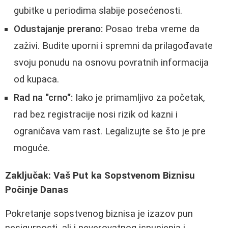
gubitke u periodima slabije posećenosti.
Odustajanje prerano:
Posao treba vreme da
zaživi. Budite uporni i spremni da prilagođavate
svoju ponudu na osnovu povratnih informacija
od kupaca.
Rad na "crno":
Iako je primamljivo za početak,
rad bez registracije nosi rizik od kazni i
ograničava vam rast. Legalizujte se što je pre
moguće.
Zaključak: Vaš Put ka Sopstvenom Biznisu
Počinje Danas
Pokretanje sopstvenog biznisa je izazov pun
nesigurnosti, ali i neverovatnog ispunjenja i