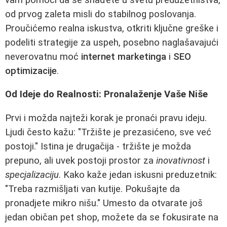
od prvog zaleta misli do stabilnog poslovanja.
Proučićemo realna iskustva, otkriti ključne greške i
podeliti strategije za uspeh, posebno naglašavajući
neverovatnu moć
internet marketinga
i
SEO
optimizacije
.
Od Ideje do Realnosti: Pronalaženje Vaše Niše
Prvi i možda najteži korak je pronaći pravu ideju.
Ljudi često kažu: "Tržište je prezasićeno, sve već
postoji." Istina je drugačija - tržište je možda
prepuno, ali uvek postoji prostor za
inovativnost
i
specjalizaciju
. Kako kaže jedan iskusni preduzetnik:
"Treba razmišljati van kutije. Pokušajte da
pronadjete mikro nišu." Umesto da otvarate još
jedan običan pet shop, možete da se fokusirate na