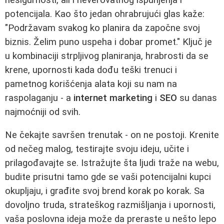
potencijala. Kao što jedan ohrabrujući glas kaže:
"Podržavam svakog ko planira da započne svoj
biznis. Želim puno uspeha i dobar promet." Ključ je
u kombinaciji strpljivog planiranja, hrabrosti da se
krene, upornosti kada dođu teški trenuci i
pametnog korišćenja alata koji su nam na
raspolaganju - a
internet marketing
i
SEO
su danas
najmoćniji od svih.
Ne čekajte savršen trenutak - on ne postoji. Krenite
od nečeg malog, testirajte svoju ideju, učite i
prilagođavajte se. Istražujte šta ljudi traže na webu,
budite prisutni tamo gde se vaši potencijalni kupci
okupljaju, i građite svoj brend korak po korak. Sa
dovoljno truda, strateškog razmišljanja i upornosti,
vaša poslovna ideja može da preraste u nešto lepo