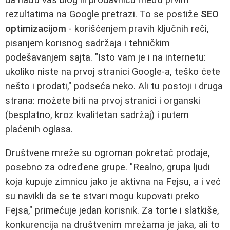
rezultatima na Google pretrazi. To se postiže
SEO
optimizacijom
- korišćenjem pravih ključnih reči,
pisanjem korisnog sadržaja i tehničkim
podešavanjem sajta. "Isto vam je i na internetu:
ukoliko niste na prvoj stranici Google-a, teško ćete
nešto i prodati," podseća neko. Ali tu postoji i druga
strana: možete biti na prvoj stranici i organski
(besplatno, kroz kvalitetan sadržaj) i putem
plaćenih oglasa.
Društvene mreže su ogroman pokretač prodaje,
posebno za određene grupe. "Realno, grupa ljudi
koja kupuje zimnicu jako je aktivna na Fejsu, a i već
su navikli da se te stvari mogu kupovati preko
Fejsa," primećuje jedan korisnik. Za torte i slatkiše,
konkurencija na društvenim mrežama je jaka, ali to