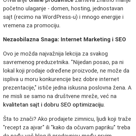
početno ulaganje - domen, hosting, jednostavan
sajt (recimo na WordPress-u) i mnogo energije i
vremena za promociju.
Nezaobilazna Snaga: Internet Marketing i SEO
Ovo je možda najvažnija lekcija za svakog
savremenog preduzetnika. "Nijedan posao, pa ni
lokal koji prodaje određene proizvode, ne može da
ispliva u moru konkurencije bez dobre internet
prezentacije," ističe jedna iskusna poslovna žena. A
ne misli se samo na društvene mreže, već na
kvalitetan sajt i dobru SEO optimizaciju
.
Šta to znači? Ako prodajete zimnicu, ljudi koji traže
"recept za ajvar" ili "kako da očuvam papriku" treba
da nađu vaš blog ili prodavnicu među prvim