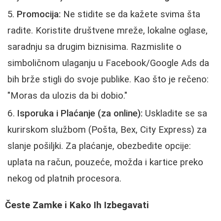
Promocija:
Ne stidite se da kažete svima šta
radite. Koristite društvene mreže, lokalne oglase,
saradnju sa drugim biznisima. Razmislite o
simboličnom ulaganju u Facebook/Google Ads da
bih brže stigli do svoje publike. Kao što je rečeno:
"Moras da ulozis da bi dobio."
Isporuka i Plaćanje (za online):
Uskladite se sa
kurirskom službom (Pošta, Bex, City Express) za
slanje pošiljki. Za plaćanje, obezbedite opcije:
uplata na račun, pouzeće, možda i kartice preko
nekog od platnih procesora.
Česte Zamke i Kako Ih Izbegavati