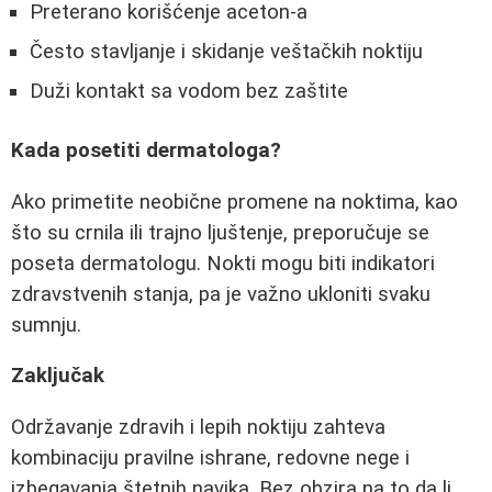
Preterano korišćenje aceton-a
Često stavljanje i skidanje veštačkih noktiju
Duži kontakt sa vodom bez zaštite
Kada posetiti dermatologa?
Ako primetite neobične promene na noktima, kao
što su crnila ili trajno ljuštenje, preporučuje se
poseta dermatologu. Nokti mogu biti indikatori
zdravstvenih stanja, pa je važno ukloniti svaku
sumnju.
Zaključak
Održavanje zdravih i lepih noktiju zahteva
kombinaciju pravilne ishrane, redovne nege i
izbegavanja štetnih navika. Bez obzira na to da li