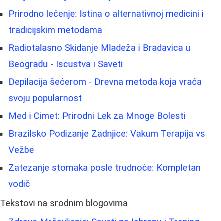
Prirodno lečenje: Istina o alternativnoj medicini i
tradicijskim metodama
Radiotalasno Skidanje Mladeža i Bradavica u
Beogradu - Iscustva i Saveti
Depilacija šećerom - Drevna metoda koja vraća
svoju popularnost
Med i Cimet: Prirodni Lek za Mnoge Bolesti
Brazilsko Podizanje Zadnjice: Vakum Terapija vs
Vežbe
Zatezanje stomaka posle trudnoće: Kompletan
vodič
Tekstovi na srodnim blogovima