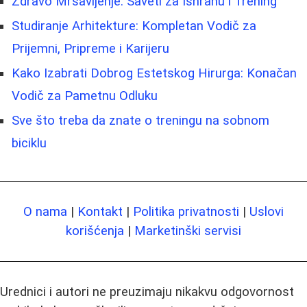
Zdravo Mršavljenje: Saveti za Ishranu i Trening
Studiranje Arhitekture: Kompletan Vodič za
Prijemni, Pripreme i Karijeru
Kako Izabrati Dobrog Estetskog Hirurga: Konačan
Vodič za Pametnu Odluku
Sve što treba da znate o treningu na sobnom
biciklu
O nama
|
Kontakt
|
Politika privatnosti
|
Uslovi
korišćenja
|
Marketinški servisi
Urednici i autori ne preuzimaju nikakvu odgovornost