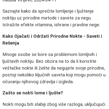
Saznajte kako da sprečite lomljenje i ljuštenje
noktiju uz prirodne metode i savete za negu.
Istražite efekte vitamina, ishrane i pravilne nege.
Kako Ojačati i Održati Prirodne Nokte - Saveti i
Rešenja
Mnoge osobe se bore sa problemom lomljivih i
ljuštavih noktiju. Bez obzira na to da li koristite
veštačke nokte ili želite da negujete svoje prirodne,
postoji nekoliko ključnih saveta koji mogu pomoći u
očuvanju njihovog zdravlja i izgleda.
Zašto se nokti lome i ljušte?
Nokti mogu biti slabiji zbog više razloga, uključujući