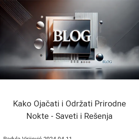
Kako Ojačati i Održati Prirodne
Nokte - Saveti i Rešenja
Radula Virijević
2024-04-11