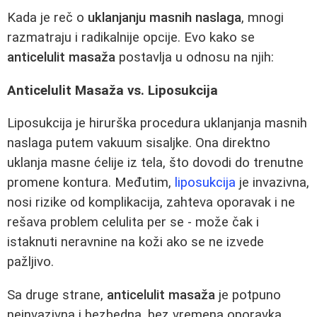
Kada je reč o
uklanjanju masnih naslaga
, mnogi
razmatraju i radikalnije opcije. Evo kako se
anticelulit masaža
postavlja u odnosu na njih:
Anticelulit Masaža vs. Liposukcija
Liposukcija je hirurška procedura uklanjanja masnih
naslaga putem vakuum sisaljke. Ona direktno
uklanja masne ćelije iz tela, što dovodi do trenutne
promene kontura. Međutim,
liposukcija
je invazivna,
nosi rizike od komplikacija, zahteva oporavak i ne
rešava problem celulita per se - može čak i
istaknuti neravnine na koži ako se ne izvede
pažljivo.
Sa druge strane,
anticelulit masaža
je potpuno
neinvazivna i bezbedna, bez vremena oporavka.