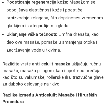
Podsticanje regeneracije kože:
Masažom se
poboljšava elastičnost kože i podstiče
proizvodnja kolagena, što doprinoses vremenom
glatkijem i zategnutijem izgledu.
Uklanjanje viška tečnosti:
Limfna drenaža, kao
deo ove masaže, pomaže u smanjenju otoka i
zadržavanja vode u tkivima.
Različite vrste
anti-celulit masaža
uključuju ručnu
masažu, masažu pilingom, kao i upotrebu uređaja
kao što su vakumske, rollerske ili ultrazvučne glave
za duboko delovanje na tkivo.
Razlike između Anticelulit Masaže i Hirurških
Procedura