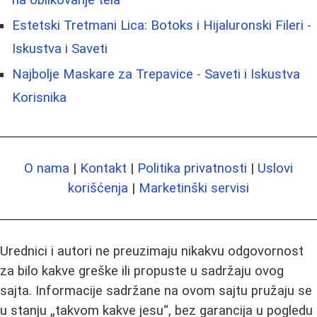
na oblikovanje tela
Estetski Tretmani Lica: Botoks i Hijaluronski Fileri -
Iskustva i Saveti
Najbolje Maskare za Trepavice - Saveti i Iskustva
Korisnika
O nama
|
Kontakt
|
Politika privatnosti
|
Uslovi
korišćenja
|
Marketinški servisi
Urednici i autori ne preuzimaju nikakvu odgovornost
za bilo kakve greške ili propuste u sadržaju ovog
sajta. Informacije sadržane na ovom sajtu pružaju se
u stanju „takvom kakve jesu“, bez garancija u pogledu