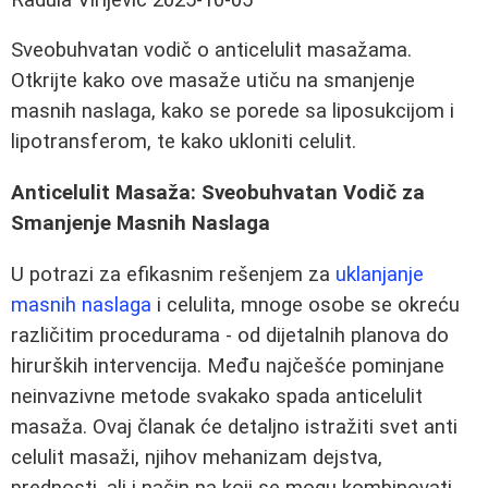
Sveobuhvatan vodič o anticelulit masažama.
Otkrijte kako ove masaže utiču na smanjenje
masnih naslaga, kako se porede sa liposukcijom i
lipotransferom, te kako ukloniti celulit.
Anticelulit Masaža: Sveobuhvatan Vodič za
Smanjenje Masnih Naslaga
U potrazi za efikasnim rešenjem za
uklanjanje
masnih naslaga
i celulita, mnoge osobe se okreću
različitim procedurama - od dijetalnih planova do
hirurških intervencija. Među najčešće pominjane
neinvazivne metode svakako spada anticelulit
masaža. Ovaj članak će detaljno istražiti svet anti
celulit masaži, njihov mehanizam dejstva,
prednosti, ali i način na koji se mogu kombinovati