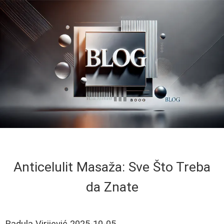
Anticelulit Masaža: Sve Što Treba
da Znate
Radula Virijević
2025-10-05