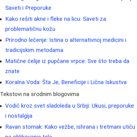
Saveti i Preporuke
Kako rešiti akne i fleke na licu: Saveti za
problematičnu kožu
Prirodno lečenje: Istina o alternativnoj medicini i
tradicijskim metodama
Matične ćelije iz pupčane vrpce: Sve što treba da
znate
Koralna Voda: Šta Je, Beneficije i Lična Iskustva
Tekstovi na srodnim blogovima
Vodič kroz svet sladoleda u Srbiji: Ukusi, preporuke
i nostalgija
Ravan stomak: Kako vežbe, ishrana i tretmani utiču