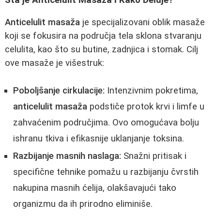
Anticelulit masaža
je specijalizovani oblik masaže
koji se fokusira na područja tela sklona stvaranju
celulita, kao što su butine, zadnjica i stomak. Cilj
ove masaže je višestruk:
Poboljšanje cirkulacije:
Intenzivnim pokretima,
anticelulit masaža
podstiče protok krvi i limfe u
zahvaćenim područjima. Ovo omogućava bolju
ishranu tkiva i efikasnije uklanjanje toksina.
Razbijanje masnih naslaga:
Snažni pritisak i
specifične tehnike pomažu u razbijanju čvrstih
nakupina masnih ćelija, olakšavajući tako
organizmu da ih prirodno eliminiše.