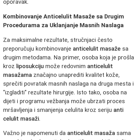
oporavak.
Kombinovanje Anticelulit Masaže sa Drugim
Procedurama za Uklanjanje Masnih Naslaga
Za maksimalne rezultate, stručnjaci često
preporučuju kombinovanje
anticelulit masaže
sa
drugim metodama. Na primer, osoba koja je prošla
kroz
liposukciju
može redovnim
anticelulit
masažama
značajno unaprediti kvalitet kože,
sprečiti povratak masnih naslaga na druga mesta i
"izgladiti" rezultate hirurgije. Isto tako, osoba na
dijeti i programu vežbanja može ubrzati proces
mršavljenja i smanjenja celulita kroz seriju
anti
celulit masaži
.
Važno je napomenuti da
anticelulit masaža
sama