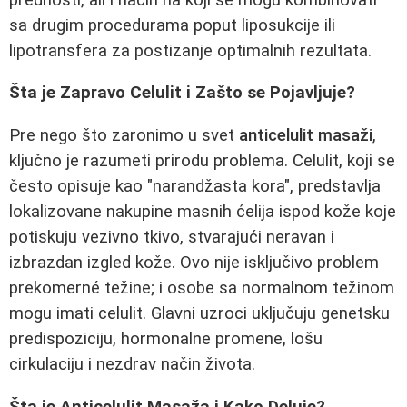
sa drugim procedurama poput liposukcije ili
lipotransfera za postizanje optimalnih rezultata.
Šta je Zapravo Celulit i Zašto se Pojavljuje?
Pre nego što zaronimo u svet
anticelulit masaži
,
ključno je razumeti prirodu problema. Celulit, koji se
često opisuje kao "narandžasta kora", predstavlja
lokalizovane nakupine masnih ćelija ispod kože koje
potiskuju vezivno tkivo, stvarajući neravan i
izbrazdan izgled kože. Ovo nije isključivo problem
prekomerné težine; i osobe sa normalnom težinom
mogu imati celulit. Glavni uzroci uključuju genetsku
predispoziciju, hormonalne promene, lošu
cirkulaciju i nezdrav način života.
Šta je Anticelulit Masaža i Kako Deluje?