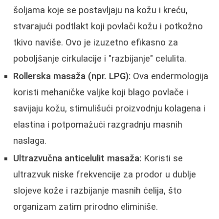
šoljama koje se postavljaju na kožu i kreću,
stvarajući podtlakt koji povlači kožu i potkožno
tkivo naviše. Ovo je izuzetno efikasno za
poboljšanje cirkulacije i "razbijanje" celulita.
Rollerska masaža (npr. LPG):
Ova endermologija
koristi mehaničke valjke koji blago povlače i
savijaju kožu, stimulišući proizvodnju kolagena i
elastina i potpomažući razgradnju masnih
naslaga.
Ultrazvučna anticelulit masaža:
Koristi se
ultrazvuk niske frekvencije za prodor u dublje
slojeve kože i razbijanje masnih ćelija, što
organizam zatim prirodno eliminiše.