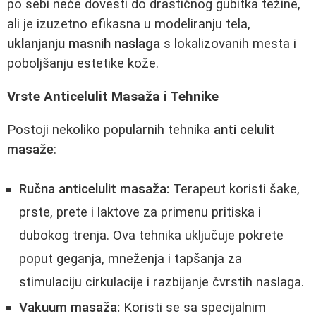
po sebi neće dovesti do drastičnog gubitka težine,
ali je izuzetno efikasna u modeliranju tela,
uklanjanju masnih naslaga
s lokalizovanih mesta i
poboljšanju estetike kože.
Vrste Anticelulit Masaža i Tehnike
Postoji nekoliko popularnih tehnika
anti celulit
masaže
:
Ručna anticelulit masaža:
Terapeut koristi šake,
prste, prete i laktove za primenu pritiska i
dubokog trenja. Ova tehnika uključuje pokrete
poput geganja, mneženja i tapšanja za
stimulaciju cirkulacije i razbijanje čvrstih naslaga.
Vakuum masaža:
Koristi se sa specijalnim