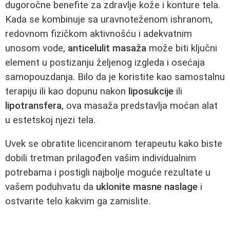
dugoročne benefite za zdravlje kože i konture tela.
Kada se kombinuje sa uravnoteženom ishranom,
redovnom fizičkom aktivnošću i adekvatnim
unosom vode,
anticelulit masaža
može biti ključni
element u postizanju željenog izgleda i osećaja
samopouzdanja. Bilo da je koristite kao samostalnu
terapiju ili kao dopunu nakon
liposukcije
ili
lipotransfera
, ova masaža predstavlja moćan alat
u estetskoj njezi tela.
Uvek se obratite licenciranom terapeutu kako biste
dobili tretman prilagođen vašim individualnim
potrebama i postigli najbolje moguće rezultate u
vašem poduhvatu da
uklonite masne naslage
i
ostvarite telo kakvim ga zamislite.