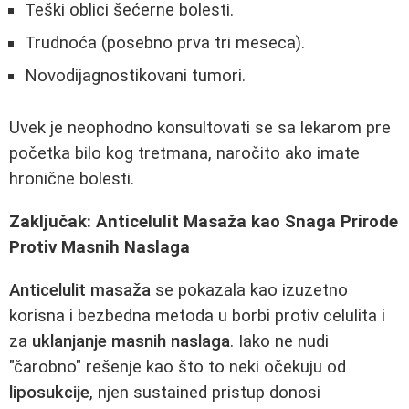
Teški oblici šećerne bolesti.
Trudnoća (posebno prva tri meseca).
Novodijagnostikovani tumori.
Uvek je neophodno konsultovati se sa lekarom pre
početka bilo kog tretmana, naročito ako imate
hronične bolesti.
Zaključak: Anticelulit Masaža kao Snaga Prirode
Protiv Masnih Naslaga
Anticelulit masaža
se pokazala kao izuzetno
korisna i bezbedna metoda u borbi protiv celulita i
za
uklanjanje masnih naslaga
. Iako ne nudi
"čarobno" rešenje kao što to neki očekuju od
liposukcije
, njen sustained pristup donosi