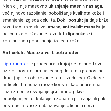
Njen cilj nije masovno
uklanjanje masnih naslaga
,
već njihovo razbijanje, poboljšanje kvaliteta kože i
smanjenje izgleda celulita. Dok
liposukcija
daje brže
rezultate u smislu volumena,
anticelulit masaža
je
odlična za održavanje rezultata
liposukcije
i
kontinuirano poboljšanje izgleda kože.
Anticelulit Masaža vs. Lipotransfer
Lipotransfer
je procedura u kojoj se masno tkivo
uzeto liposukcijom sa jednog dela tela prenosi na
drugi (npr. za oblikovanje lica ili zadnjice). Ovde se
anticelulit masaža može koristiti kao pripremna
faza za bolje usvajanje graftiranog tkiva
poboljšanjem cirkulacije u zonama primanja, ili pak
postoperativno za ublažavanje oticanja i brži