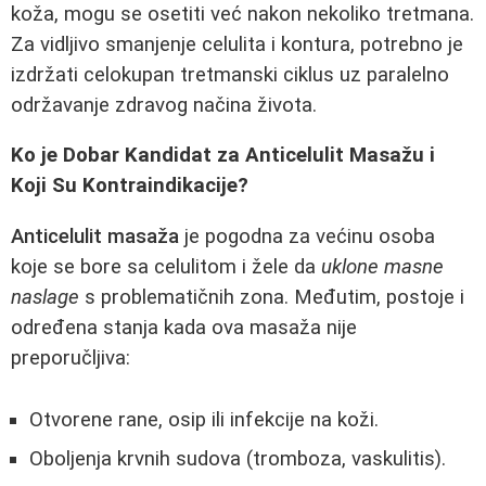
koža, mogu se osetiti već nakon nekoliko tretmana.
Za vidljivo smanjenje celulita i kontura, potrebno je
izdržati celokupan tretmanski ciklus uz paralelno
održavanje zdravog načina života.
Ko je Dobar Kandidat za Anticelulit Masažu i
Koji Su Kontraindikacije?
Anticelulit masaža
je pogodna za većinu osoba
koje se bore sa celulitom i žele da
uklone masne
naslage
s problematičnih zona. Međutim, postoje i
određena stanja kada ova masaža nije
preporučljiva:
Otvorene rane, osip ili infekcije na koži.
Oboljenja krvnih sudova (tromboza, vaskulitis).