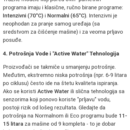
programa imaju i klasične, ručno birane programe:
Intenzivni (70°C)
i
Normalni (65°C)
. Intenzivni je
neophodan za pranje samog uređaja (sa
sredstvom za čišćenje mašine) i za veoma prljavo
posuđe.
4. Potrošnja Vode i "Active Water" Tehnologija
Proizvođači se takmiče u smanjenju potrošnje.
Međutim, ekstremno niska potrošnja (npr. 6-9 litara
po ciklusu) često ide na štetu kvaliteta ispiranja.
Ako se koristi
Active Water
ili slična tehnologija sa
senzorima koji ponovo koriste "prljavu" vodu,
postoji rizik od lošeg rezultata. Gledajte da
potrošnja na Normalnom ili Eco programu bude
11-
15 litara
za mašine od 9 kompleta - to je dobar