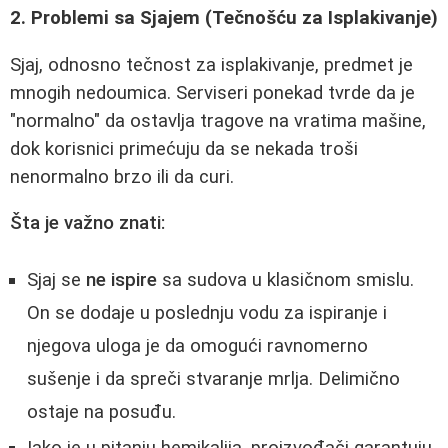
2. Problemi sa Sjajem (Tečnošću za Isplakivanje)
Sjaj, odnosno tečnost za isplakivanje, predmet je
mnogih nedoumica. Serviseri ponekad tvrde da je
"normalno" da ostavlja tragove na vratima mašine,
dok korisnici primećuju da se nekada troši
nenormalno brzo ili da curi.
Šta je važno znati:
Sjaj se
ne ispire
sa sudova u klasičnom smislu.
On se dodaje u poslednju vodu za ispiranje i
njegova uloga je da omogući ravnomerno
sušenje i da spreči stvaranje mrlja. Delimično
ostaje na posuđu.
Iako je u pitanju hemikalija, proizvođači garantuju