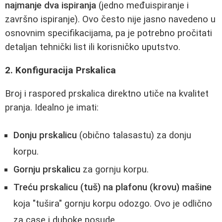
najmanje dva ispiranja
(jedno međuispiranje i
završno ispiranje). Ovo često nije jasno navedeno u
osnovnim specifikacijama, pa je potrebno pročitati
detaljan tehnički list ili korisničko uputstvo.
2. Konfiguracija Prskalica
Broj i raspored prskalica direktno utiče na kvalitet
pranja. Idealno je imati:
Donju prskalicu
(obično talasastu) za donju
korpu.
Gornju prskalicu
za gornju korpu.
Treću prskalicu (tuš) na plafonu (krovu) mašine
koja "tušira" gornju korpu odozgo. Ovo je odlično
za case i duboke posude.