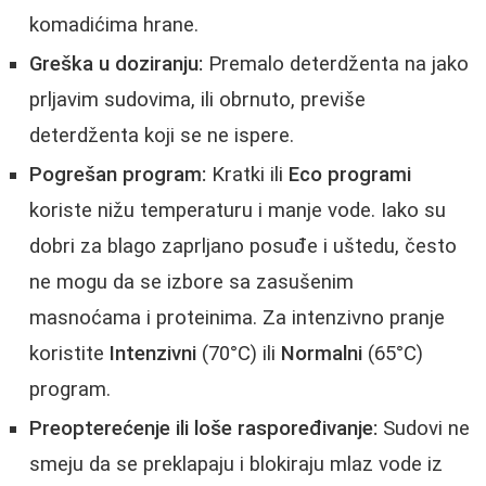
komadićima hrane.
Greška u doziranju:
Premalo deterdženta na jako
prljavim sudovima, ili obrnuto, previše
deterdženta koji se ne ispere.
Pogrešan program:
Kratki ili
Eco programi
koriste nižu temperaturu i manje vode. Iako su
dobri za blago zaprljano posuđe i uštedu, često
ne mogu da se izbore sa zasušenim
masnoćama i proteinima. Za intenzivno pranje
koristite
Intenzivni
(70°C) ili
Normalni
(65°C)
program.
Preopterećenje ili loše raspoređivanje:
Sudovi ne
smeju da se preklapaju i blokiraju mlaz vode iz