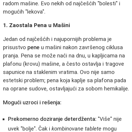
radom mašine. Evo nekih od najčešćih "bolesti" i
mogućih "lekova".
1. Zaostala Pena u Mašini
Jedan od najčešćih i najupornijih problema je
prisustvo
pene
u mašini nakon završenog ciklusa
pranja. Pena se može naći na dnu, u kapljicama na
plafonu (krovu) mašine, a često ostavlja i tragove
sapunice na staklenim vratima. Ovo nije samo
estetski problem; pena koja kaplje sa plafona pada
na oprane sudove, ostavljajući za sobom hemikalije.
Mogući uzroci i rešenja:
Prekomerno doziranje deterdženta:
"Više" nije
uvek "bolje". Čak i
kombinovane tablete
mogu