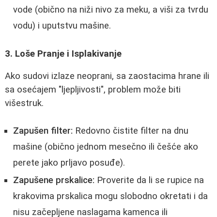
vode (obično na niži nivo za meku, a viši za tvrdu
vodu) i uputstvu mašine.
3. Loše Pranje i Isplakivanje
Ako sudovi izlaze neoprani, sa zaostacima hrane ili
sa osećajem "ljepljivosti", problem može biti
višestruk.
Zapušen filter:
Redovno čistite filter na dnu
mašine (obično jednom mesečno ili češće ako
perete jako prljavo posuđe).
Zapušene prskalice:
Proverite da li se rupice na
krakovima prskalica mogu slobodno okretati i da
nisu začepljene naslagama kamenca ili