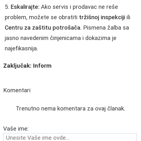
Eskalirajte:
Ako servis i prodavac ne reše
problem, možete se obratiti
tržišnoj inspekciji
ili
Centru za zaštitu potrošača
. Pismena žalba sa
jasno navedenim činjenicama i dokazima je
najefikasnija.
Zaključak: Inform
Komentari
Trenutno nema komentara za ovaj članak.
Vaše ime: