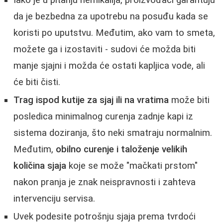
da je bezbedna za upotrebu na posuđu kada se
koristi po uputstvu. Međutim, ako vam to smeta,
možete ga i izostaviti - sudovi će možda biti
manje sjajni i možda će ostati kapljica vode, ali
će biti čisti.
Trag ispod kutije za sjaj ili na vratima
može biti
posledica minimalnog curenja zadnje kapi iz
sistema doziranja, što neki smatraju normalnim.
Međutim,
obilno curenje i taloženje velikih
količina sjaja
koje se može "mačkati prstom"
nakon pranja je znak neispravnosti i zahteva
intervenciju servisa.
Uvek podesite potrošnju sjaja prema tvrdoći