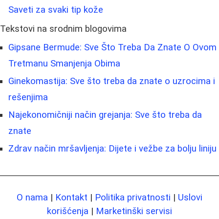
Saveti za svaki tip kože
Tekstovi na srodnim blogovima
Gipsane Bermude: Sve Što Treba Da Znate O Ovom
Tretmanu Smanjenja Obima
Ginekomastija: Sve što treba da znate o uzrocima i
rešenjima
Najekonomičniji način grejanja: Sve što treba da
znate
Zdrav način mršavljenja: Dijete i vežbe za bolju liniju
O nama
|
Kontakt
|
Politika privatnosti
|
Uslovi
korišćenja
|
Marketinški servisi