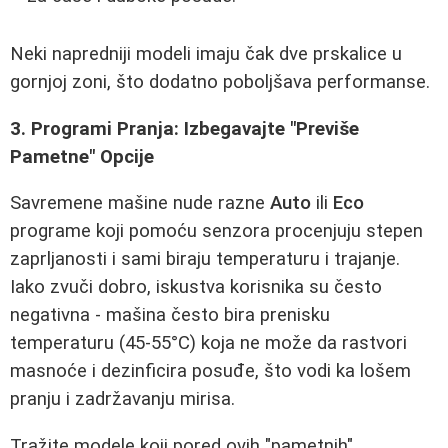
Neki napredniji modeli imaju čak dve prskalice u
gornjoj zoni, što dodatno poboljšava performanse.
3. Programi Pranja: Izbegavajte "Previše
Pametne" Opcije
Savremene mašine nude razne
Auto
ili
Eco
programe koji pomoću senzora procenjuju stepen
zaprljanosti i sami biraju temperaturu i trajanje.
Iako zvuči dobro, iskustva korisnika su često
negativna - mašina često bira prenisku
temperaturu (45-55°C) koja ne može da rastvori
masnoće i dezinficira posuđe, što vodi ka lošem
pranju i zadržavanju mirisa.
Tražite modele koji pored ovih "pametnih"