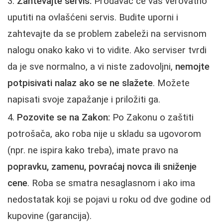
Zahtevajte servis:
Prodavac će vas verovatno
uputiti na ovlašćeni servis. Budite uporni i
zahtevajte da se problem zabeleži na servisnom
nalogu onako kako vi to vidite. Ako serviser tvrdi
da je sve normalno, a vi niste zadovoljni,
nemojte
potpisivati nalaz ako se ne slažete
. Možete
napisati svoje zapažanje i priložiti ga.
Pozovite se na Zakon:
Po Zakonu o zaštiti
potrošača, ako roba nije u skladu sa ugovorom
(npr. ne ispira kako treba), imate pravo na
popravku, zamenu, povraćaj novca ili sniženje
cene
. Roba se smatra nesaglasnom i ako ima
nedostatak koji se pojavi u roku od dve godine od
kupovine (garancija).