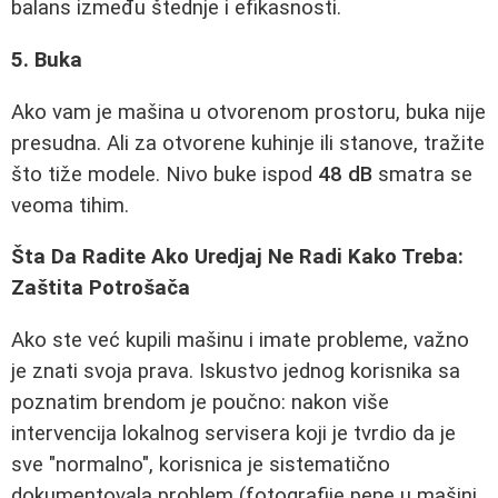
balans između štednje i efikasnosti.
5. Buka
Ako vam je mašina u otvorenom prostoru, buka nije
presudna. Ali za otvorene kuhinje ili stanove, tražite
što tiže modele. Nivo buke ispod
48 dB
smatra se
veoma tihim.
Šta Da Radite Ako Uredjaj Ne Radi Kako Treba:
Zaštita Potrošača
Ako ste već kupili mašinu i imate probleme, važno
je znati svoja prava. Iskustvo jednog korisnika sa
poznatim brendom je poučno: nakon više
intervencija lokalnog servisera koji je tvrdio da je
sve "normalno", korisnica je sistematično
dokumentovala problem (fotografije pene u mašini