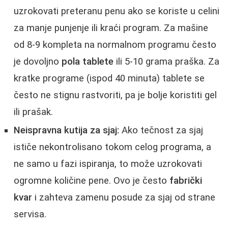
uzrokovati preteranu penu ako se koriste u celini
za manje punjenje ili kraći program. Za mašine
od 8-9 kompleta na normalnom programu često
je dovoljno
pola tablete
ili 5-10 grama praška. Za
kratke programe (ispod 40 minuta) tablete se
često ne stignu rastvoriti, pa je bolje koristiti gel
ili prašak.
Neispravna kutija za sjaj:
Ako tečnost za sjaj
ističe nekontrolisano tokom celog programa, a
ne samo u fazi ispiranja, to može uzrokovati
ogromne količine pene. Ovo je često
fabrički
kvar
i zahteva zamenu posude za sjaj od strane
servisa.