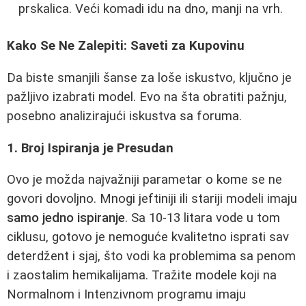
prskalica. Veći komadi idu na dno, manji na vrh.
Kako Se Ne Zalepiti: Saveti za Kupovinu
Da biste smanjili šanse za loše iskustvo, ključno je
pažljivo izabrati model. Evo na šta obratiti pažnju,
posebno analizirajući iskustva sa foruma.
1. Broj Ispiranja je Presudan
Ovo je možda najvažniji parametar o kome se ne
govori dovoljno. Mnogi jeftiniji ili stariji modeli imaju
samo jedno ispiranje
. Sa 10-13 litara vode u tom
ciklusu, gotovo je nemoguće kvalitetno isprati sav
deterdžent i sjaj, što vodi ka problemima sa penom
i zaostalim hemikalijama. Tražite modele koji na
Normalnom i Intenzivnom programu imaju