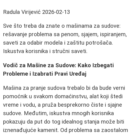
Radula Virijević
2026-02-13
Sve što treba da znate o mašinama za sudove:
rešavanje problema sa penom, sjajem, ispiranjem,
saveti za odabir modela i zaštitu potrošača.
Iskustva korisnika i stručni saveti.
Vodič za Mašine za Sudove: Kako Izbegati
Probleme i Izabrati Pravi Uređaj
Mašina za pranje sudova trebalo bi da bude verni
pomoćnik u svakom domaćinstvu, alat koji štedi
vreme i vodu, a pruža besprekorno čiste i sjajne
sudove. Međutim, iskustva mnogih korisnika
pokazuju da put do tog idealnog stanja može biti
iznenađujuće kamenit. Od problema sa zaostalom