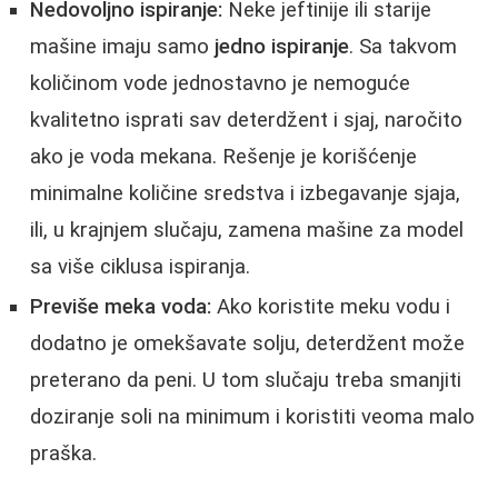
Nedovoljno ispiranje:
Neke jeftinije ili starije
mašine imaju samo
jedno ispiranje
. Sa takvom
količinom vode jednostavno je nemoguće
kvalitetno isprati sav deterdžent i sjaj, naročito
ako je voda mekana. Rešenje je korišćenje
minimalne količine sredstva i izbegavanje sjaja,
ili, u krajnjem slučaju, zamena mašine za model
sa više ciklusa ispiranja.
Previše meka voda:
Ako koristite meku vodu i
dodatno je omekšavate solju, deterdžent može
preterano da peni. U tom slučaju treba smanjiti
doziranje soli na minimum i koristiti veoma malo
praška.