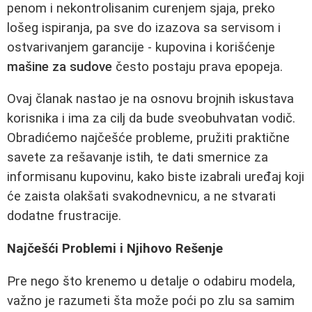
penom i nekontrolisanim curenjem sjaja, preko
lošeg ispiranja, pa sve do izazova sa servisom i
ostvarivanjem garancije - kupovina i korišćenje
mašine za sudove
često postaju prava epopeja.
Ovaj članak nastao je na osnovu brojnih iskustava
korisnika i ima za cilj da bude sveobuhvatan vodič.
Obradićemo najčešće probleme, pružiti praktične
savete za rešavanje istih, te dati smernice za
informisanu kupovinu, kako biste izabrali uređaj koji
će zaista olakšati svakodnevnicu, a ne stvarati
dodatne frustracije.
Najčešći Problemi i Njihovo Rešenje
Pre nego što krenemo u detalje o odabiru modela,
važno je razumeti šta može poći po zlu sa samim