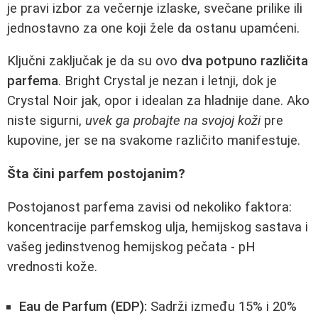
je pravi izbor za večernje izlaske, svečane prilike ili
jednostavno za one koji žele da ostanu upamćeni.
Ključni zaključak je da su ovo
dva potpuno različita
parfema
. Bright Crystal je nezan i letnji, dok je
Crystal Noir jak, opor i idealan za hladnije dane. Ako
niste sigurni,
uvek ga probajte na svojoj koži
pre
kupovine, jer se na svakome različito manifestuje.
Šta čini parfem postojanim?
Postojanost parfema zavisi od nekoliko faktora:
koncentracije parfemskog ulja, hemijskog sastava i
vašeg jedinstvenog hemijskog pečata - pH
vrednosti kože.
Eau de Parfum (EDP):
Sadrži između 15% i 20%