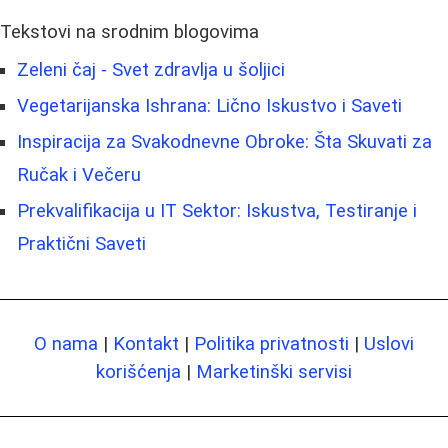
Tekstovi na srodnim blogovima
Zeleni čaj - Svet zdravlja u šoljici
Vegetarijanska Ishrana: Lično Iskustvo i Saveti
Inspiracija za Svakodnevne Obroke: Šta Skuvati za
Ručak i Večeru
Prekvalifikacija u IT Sektor: Iskustva, Testiranje i
Praktični Saveti
O nama
|
Kontakt
|
Politika privatnosti
|
Uslovi
korišćenja
|
Marketinški servisi