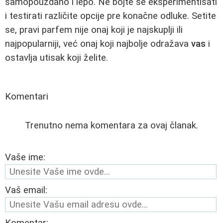
samopouzdano i lepo. Ne bojte se eksperimentisati
i testirati različite opcije pre konačne odluke. Setite
se, pravi parfem nije onaj koji je najskuplji ili
najpopularniji, već onaj koji najbolje odražava
vas
i
ostavlja utisak koji želite.
Komentari
Trenutno nema komentara za ovaj članak.
Vaše ime:
Vaš email: