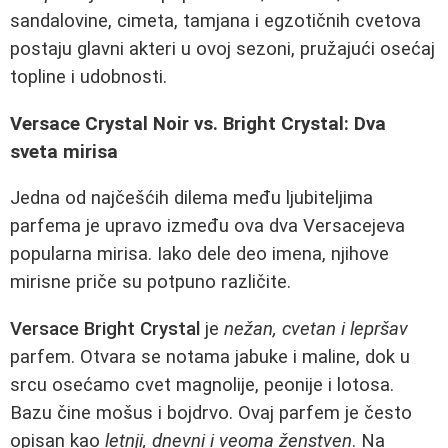
sandalovine, cimeta, tamjana i egzotičnih cvetova
postaju glavni akteri u ovoj sezoni, pružajući osećaj
topline i udobnosti.
Versace Crystal Noir vs. Bright Crystal: Dva
sveta mirisa
Jedna od najčešćih dilema među ljubiteljima
parfema je upravo između ova dva Versacejeva
popularna mirisa. Iako dele deo imena, njihove
mirisne priče su potpuno različite.
Versace Bright Crystal
je
nežan, cvetan i lepršav
parfem. Otvara se notama jabuke i maline, dok u
srcu osećamo cvet magnolije, peonije i lotosa.
Bazu čine mošus i bojdrvo. Ovaj parfem je često
opisan kao
letnji, dnevni i veoma ženstven
. Na