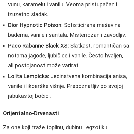
vunu, karamelu i vanilu. Veoma pristupačan i
izuzetno sladak.
Dior Hypnotic Poison:
Sofisticirana mešavina
badema, vanile i santala. Misteriozan i zavodljiv.
Paco Rabanne Black XS:
Slatkast, romantičan sa
notama jagode, ljubičice i vanile. Često hvaljen,
ali postojanost može varirati.
Lolita Lempicka:
Jedinstvena kombinacija anisa,
vanile i likoerške višnje. Prepoznatljiv po svojoj
jabukastoj bočici.
Orijentalno-Drvenasti
Za one koji traže toplinu, dubinu i egzotiku: