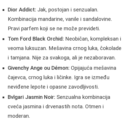
Dior Addict:
Jak, postojan i senzualan.
Kombinacija mandarine, vanile i sandalovine.
Pravi parfem koji se ne može prevideti.
Tom Ford Black Orchid:
Neobičan, kompleksan i
veoma luksuzan. Mešavina crnog luka, čokolade
i tamjana. Nije za svakoga, ali je nezaboravan.
Givenchy Ange ou Démon:
Opijajuća mešavina
čajevca, crnog luka i ličinke. Igra se između
neviđene lepote i opasne zavodljivosti.
Bvlgari Jasmin Noir:
Senzualna kombinacija
cveća jasmina i drvenastih nota. Otmen i
moderan.