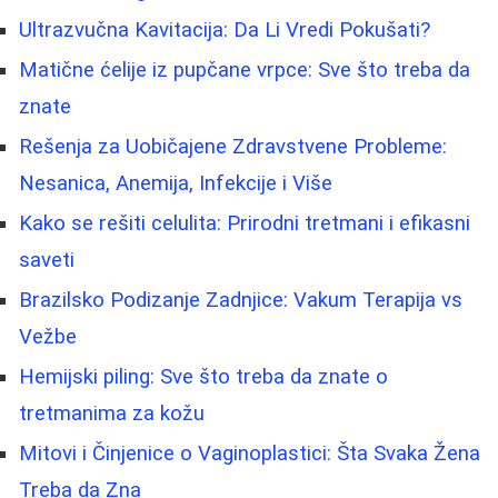
Ultrazvučna Kavitacija: Da Li Vredi Pokušati?
Matične ćelije iz pupčane vrpce: Sve što treba da
znate
Rešenja za Uobičajene Zdravstvene Probleme:
Nesanica, Anemija, Infekcije i Više
Kako se rešiti celulita: Prirodni tretmani i efikasni
saveti
Brazilsko Podizanje Zadnjice: Vakum Terapija vs
Vežbe
Hemijski piling: Sve što treba da znate o
tretmanima za kožu
Mitovi i Činjenice o Vaginoplastici: Šta Svaka Žena
Treba da Zna