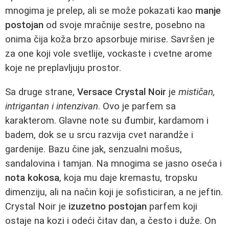
mnogima je prelep, ali se može pokazati kao
manje
postojan
od svoje mračnije sestre, posebno na
onima čija koža brzo apsorbuje mirise. Savršen je
za one koji vole svetlije, vockaste i cvetne arome
koje ne preplavljuju prostor.
Sa druge strane,
Versace Crystal Noir
je
mističan,
intrigantan i intenzivan
. Ovo je parfem sa
karakterom. Glavne note su đumbir, kardamom i
badem, dok se u srcu razvija cvet narandže i
gardenije. Bazu čine jak, senzualni mošus,
sandalovina i tamjan. Na mnogima se jasno oseća i
nota kokosa
, koja mu daje kremastu, tropsku
dimenziju, ali na način koji je sofisticiran, a ne jeftin.
Crystal Noir je
izuzetno postojan
parfem koji
ostaje na kozi i odeći čitav dan, a često i duže. On