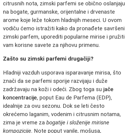
citrusnih nota, zimski parfemi se obično oslanjaju
na bogate, gurmanske, orijentalne i drvenaste
arome koje leže tokom hladnijih meseci. U ovom
vodiču ćemo istražiti kako da pronađete savršeni
zimski parfem, uporediti popularne mirise i pružiti
vam korisne savete za njihovu primenu.
Zašto su zimski parfemi drugačiji?
Hladniji vazduh usporava isparavanje mirisa, što
znači da se parfemi sporije razvijaju i duže
zadržavaju na koži i odeći. Zbog toga su
jače
koncentracije
, poput Eau de Parfema (EDP),
idealnije za ovu sezonu. Dok se leti često
okrećemo laganim, vodenim i citrusnim notama,
zima je vreme za
bogatije i složenije mirisne
kompozicije
. Note poput vanile, mošusa,