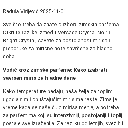
Radula Virijević
2025-11-01
Sve što treba da znate o izboru zimskih parfema.
Otkrijte razlike između Versace Crystal Noir i
Bright Crystal, savete za postojanost mirisa i
preporuke za mirisne note savršene za hladno
doba.
Vodič kroz zimske parfeme: Kako izabrati
savršen miris za hladne dane
Kako temperature padaju, naša želja za toplim,
ugodjajnim i opuštajućim mirisima raste. Zima je
vreme kada se naše čulo mirisa menja, a potreba
za parfemima koji su
intenzivniji, postojaniji i topliji
postaje sve izraženija. Za razliku od letnjih, svežih i