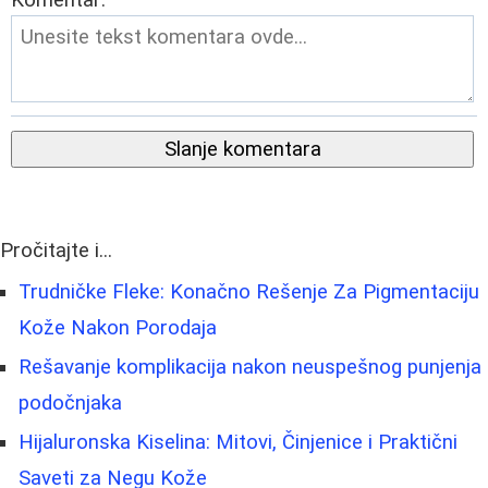
Komentar:
Slanje komentara
Pročitajte i...
Trudničke Fleke: Konačno Rešenje Za Pigmentaciju
Kože Nakon Porodaja
Rešavanje komplikacija nakon neuspešnog punjenja
podočnjaka
Hijaluronska Kiselina: Mitovi, Činjenice i Praktični
Saveti za Negu Kože