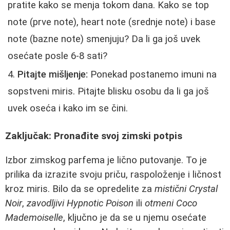
pratite kako se menja tokom dana. Kako se top
note (prve note), heart note (srednje note) i base
note (bazne note) smenjuju? Da li ga još uvek
osećate posle 6-8 sati?
Pitajte mišljenje:
Ponekad postanemo imuni na
sopstveni miris. Pitajte blisku osobu da li ga još
uvek oseća i kako im se čini.
Zaključak: Pronađite svoj zimski potpis
Izbor zimskog parfema je lično putovanje. To je
prilika da izrazite svoju priču, raspoloženje i ličnost
kroz miris. Bilo da se opredelite za
mistični Crystal
Noir
,
zavodljivi Hypnotic Poison
ili
otmeni Coco
Mademoiselle
, ključno je da se u njemu osećate