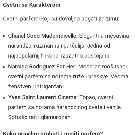
Cvetni sa Karakterom
Cvetni parfemi koji su dovoljno bogati za zimu:
Chanel Coco Mademoiselle:
Elegantna mešavina
narandže, ruzmarina i patčulija. Jedna od
najpopularnijih ikona, izuzetno postojana.
Narciso Rodriguez For Her:
Moderan mošusno-
cvetni parfem sa notama ruže i breskve. Veoma
ženstven i intrigantan.
Yves Saint Laurent Cinema:
Topao, cvetni
parfem sa notama narandžinog cveta i vanile.
Sofisticiran i glamurozan.
Kako pravilno probati i nositi parfem?