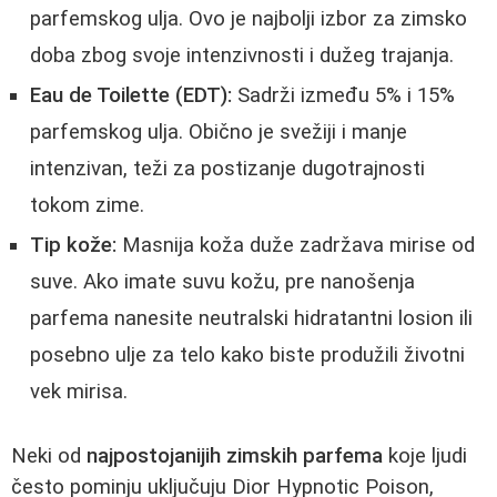
parfemskog ulja. Ovo je najbolji izbor za zimsko
doba zbog svoje intenzivnosti i dužeg trajanja.
Eau de Toilette (EDT):
Sadrži između 5% i 15%
parfemskog ulja. Obično je svežiji i manje
intenzivan, teži za postizanje dugotrajnosti
tokom zime.
Tip kože:
Masnija koža duže zadržava mirise od
suve. Ako imate suvu kožu, pre nanošenja
parfema nanesite neutralski hidratantni losion ili
posebno ulje za telo kako biste produžili životni
vek mirisa.
Neki od
najpostojanijih zimskih parfema
koje ljudi
često pominju uključuju Dior Hypnotic Poison,