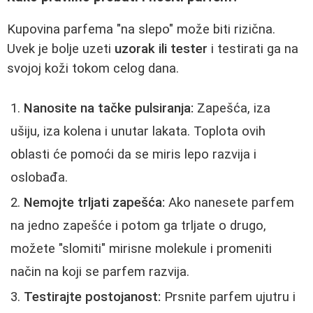
Kupovina parfema "na slepo" može biti rizična.
Uvek je bolje uzeti
uzorak ili tester
i testirati ga na
svojoj koži tokom celog dana.
Nanosite na tačke pulsiranja:
Zapešća, iza
ušiju, iza kolena i unutar lakata. Toplota ovih
oblasti će pomoći da se miris lepo razvija i
oslobađa.
Nemojte trljati zapešća:
Ako nanesete parfem
na jedno zapešće i potom ga trljate o drugo,
možete "slomiti" mirisne molekule i promeniti
način na koji se parfem razvija.
Testirajte postojanost:
Prsnite parfem ujutru i