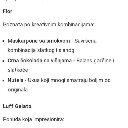
Flor
Poznata po kreativnim kombinacijama:
Maskarpone sa smokvom
- Savršena
kombinacija slatkog i slanog
Crna čokolada sa višnjama
- Balans gorčine i
slatkoće
Nutela
- Ukus koji mnogi smatraju boljim od
originala
Luff Gelato
Ponuda koja impresionira: