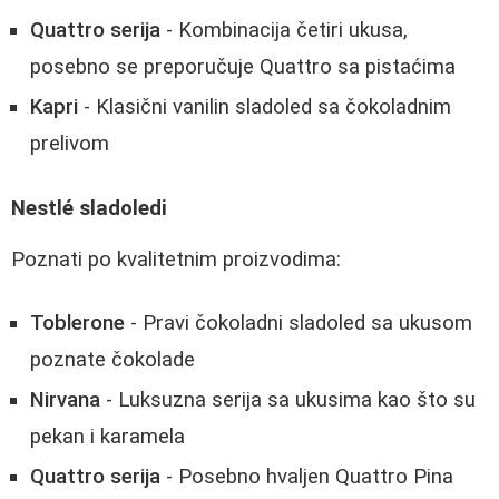
Quattro serija
- Kombinacija četiri ukusa,
posebno se preporučuje Quattro sa pistaćima
Kapri
- Klasični vanilin sladoled sa čokoladnim
prelivom
Nestlé sladoledi
Poznati po kvalitetnim proizvodima:
Toblerone
- Pravi čokoladni sladoled sa ukusom
poznate čokolade
Nirvana
- Luksuzna serija sa ukusima kao što su
pekan i karamela
Quattro serija
- Posebno hvaljen Quattro Pina