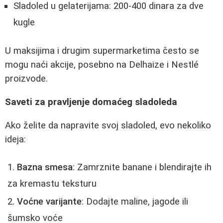
Sladoled u gelaterijama: 200-400 dinara za dve
kugle
U maksijima i drugim supermarketima često se
mogu naći akcije, posebno na Delhaize i Nestlé
proizvode.
Saveti za pravljenje domaćeg sladoleda
Ako želite da napravite svoj sladoled, evo nekoliko
ideja:
Bazna smesa
: Zamrznite banane i blendirajte ih
za kremastu teksturu
Voćne varijante
: Dodajte maline, jagode ili
šumsko voće