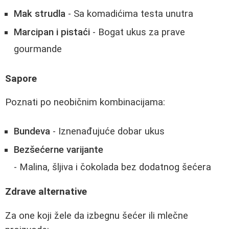
Mak strudla
- Sa komadićima testa unutra
Marcipan i pistaći
- Bogat ukus za prave
gourmande
Sapore
Poznati po neobičnim kombinacijama:
Bundeva
- Iznenađujuće dobar ukus
Bezšećerne varijante
- Malina, šljiva i čokolada bez dodatnog šećera
Zdrave alternative
Za one koji žele da izbegnu šećer ili mlečne