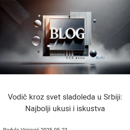
Vodič kroz svet sladoleda u Srbiji:
Najbolji ukusi i iskustva
Radula Virijević
2025-05-23