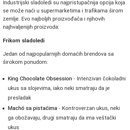
Industrijski sladoledi su najpristupačnija opcija koja
se može naći u supermarketima i trafikama širom
zemlje. Evo najboljih proizvođača i njihovih
najhvaljenijih proizvoda:
Frikom sladoledi
Jedan od najpopularnijih domaćih brendova sa
širokom ponudom:
King Chocolate Obsession
- Intenzivan čokoladni
ukus sa slojevima, iako neki smatraju da je
presladak
Machó sa pistaćima
- Kontroverzan ukus, neki
ga obožavaju, drugi smatraju da ima veštački
ukus