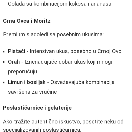
Colada sa kombinacijom kokosa i ananasa
Crna Ovca i Moritz
Premium sladoledi sa posebnim ukusima:
Pistaći
- Intenzivan ukus, posebno u Crnoj Ovci
Orah
- Iznenađujuće dobar ukus koji mnogi
preporučuju
Limun i bosiljak
- Osvežavajuća kombinacija
savršena za vrućine
Poslastičarnice i gelaterije
Ako tražite autentično iskustvo, posetite neku od
specijalizovanih poslastičarnica: