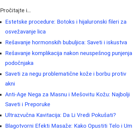
Pročitajte i...
Estetske procedure: Botoks i hijaluronski fileri za
osvežavanje lica
Rešavanje hormonskih bubuljica: Saveti i iskustva
Rešavanje komplikacija nakon neuspešnog punjenja
podočnjaka
Saveti za negu problematične kože i borbu protiv
akni
Anti-Age Nega za Masnu i Mešovitu Kožu: Najbolji
Saveti i Preporuke
Ultrazvučna Kavitacija: Da Li Vredi Pokušati?
Blagotvorni Efekti Masaže: Kako Opustiti Telo i Um