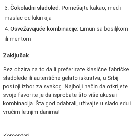
Čokoladni sladoled
: Pomešajte kakao, med i
maslac od kikirikija
Osvežavajuće kombinacije
: Limun sa bosiljkom
ili mentom
Zaključak
Bez obzira na to da li preferirate klasične fabričke
sladolede ili autentične gelato iskustva, u Srbiji
postoji izbor za svakog. Najbolji način da otkrijete
svoje favorite je da isprobate što više ukusa i
kombinacija. Šta god odabrali, uživajte u sladoledu i
vrućim letnjim danima!
Komentari