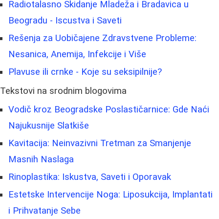
Radiotalasno Skidanje Mladeža i Bradavica u
Beogradu - Iscustva i Saveti
Rešenja za Uobičajene Zdravstvene Probleme:
Nesanica, Anemija, Infekcije i Više
Plavuse ili crnke - Koje su seksipilnije?
Tekstovi na srodnim blogovima
Vodič kroz Beogradske Poslastičarnice: Gde Naći
Najukusnije Slatkiše
Kavitacija: Neinvazivni Tretman za Smanjenje
Masnih Naslaga
Rinoplastika: Iskustva, Saveti i Oporavak
Estetske Intervencije Noga: Liposukcija, Implantati
i Prihvatanje Sebe