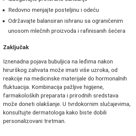
Redovno menjajte posteljinu i odeću
Održavajte balansiran ishranu sa ograničenim
unosom mlečnih proizvoda i rafinisanih šećera
Zaključak
Iznenadna pojava bubuljica na leđima nakon
hirurškog zahvata može imati više uzroka, od
reakcije na medicinske materijale do hormonalnih
fluktuacija. Kombinacija pažljive higijene,
farmakoloških preparata i prirodnih sredstava
može doneti olakšanje. U tvrdokornim slučajevima,
konsultujte dermatologa kako biste dobili
personalizovani tretman.