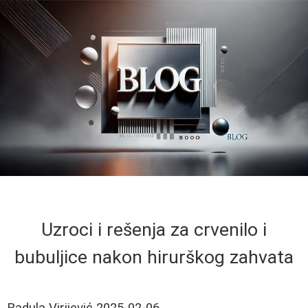
Uzroci i rešenja za crvenilo i
bubuljice nakon hirurškog zahvata
Radula Virijević
2025-02-06