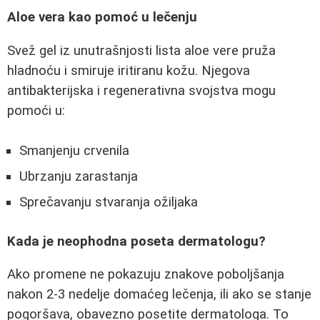
Aloe vera kao pomoć u lečenju
Svež gel iz unutrašnjosti lista aloe vere pruža
hladnoću i smiruje iritiranu kožu. Njegova
antibakterijska i regenerativna svojstva mogu
pomoći u:
Smanjenju crvenila
Ubrzanju zarastanja
Sprečavanju stvaranja ožiljaka
Kada je neophodna poseta dermatologu?
Ako promene ne pokazuju znakove poboljšanja
nakon 2-3 nedelje domaćeg lečenja, ili ako se stanje
pogoršava, obavezno posetite dermatologa. To