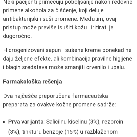
Neki pacijenti primećuju poboljšanje nakon redovne
primene alkohola za čišćenje, koji deluje
antibakterijski i suši promene. Međutim, ovaj
pristup može previše isušiti kožu i iritirati je
dugoročno.
Hidrogenizovani sapun i sušene kreme ponekad ne
daju željene efekte, ali kombinacija pravilne higijene
i blagih sredstava može smanjiti crvenilo i upalu.
Farmakološka rešenja
Dva najčešće preporučena farmaceutska
preparata za ovakve kožne promene sadrže:
Prva varijanta:
Salicilnu kiselinu (3%), rezorcin
(3%), tinkturu benzoje (15%) u razblaženom