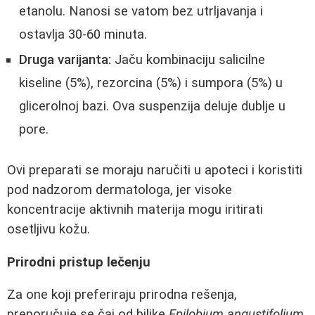
etanolu. Nanosi se vatom bez utrljavanja i
ostavlja 30-60 minuta.
Druga varijanta:
Jaču kombinaciju salicilne
kiseline (5%), rezorcina (5%) i sumpora (5%) u
glicerolnoj bazi. Ova suspenzija deluje dublje u
pore.
Ovi preparati se moraju naručiti u apoteci i koristiti
pod nadzorom dermatologa, jer visoke
koncentracije aktivnih materija mogu iritirati
osetljivu kožu.
Prirodni pristup lečenju
Za one koji preferiraju prirodna rešenja,
preporučuje se čaj od biljke
Epilobium angustifolium