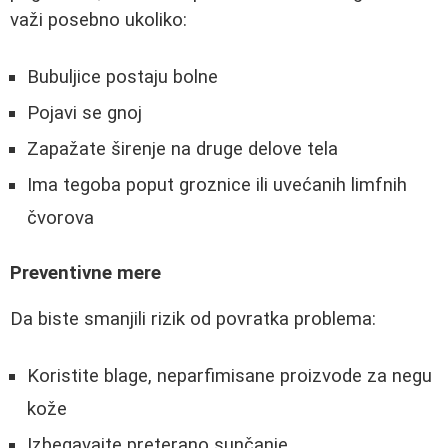
važi posebno ukoliko:
Bubuljice postaju bolne
Pojavi se gnoj
Zapažate širenje na druge delove tela
Ima tegoba poput groznice ili uvećanih limfnih
čvorova
Preventivne mere
Da biste smanjili rizik od povratka problema:
Koristite blage, neparfimisane proizvode za negu
kože
Izbegavajte preterano sunčanje