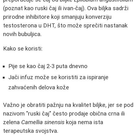
(poznat kao ruski čaj ili ivan-čaj). Ova biljka sadrži
prirodne inhibitore koji smanjuju konverziju
testosterona u DHT, što može sprečiti nastanak
novih bubuljica.
Kako se koristi:
Pije se kao čaj 2-3 puta dnevno
Jači infuz može se koristiti za ispiranje
zahvaćenih delova kože
Važno je obratiti pažnju na kvalitet biljke, jer se pod
nazivom "ruski čaj" često prodaje obična crna ili
zelena
Camellia sinensis
koja nema ista
terapeutska svojstva.