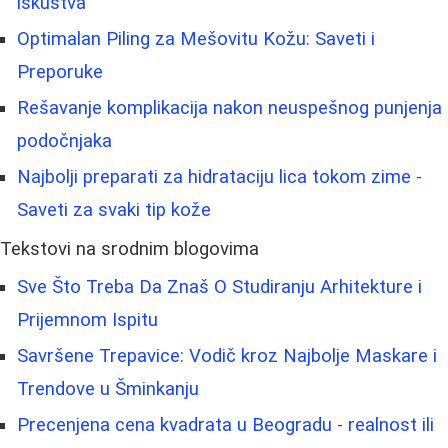
iskustva
Optimalan Piling za Mešovitu Kožu: Saveti i
Preporuke
Rešavanje komplikacija nakon neuspešnog punjenja
podočnjaka
Najbolji preparati za hidrataciju lica tokom zime -
Saveti za svaki tip kože
Tekstovi na srodnim blogovima
Sve Što Treba Da Znaš O Studiranju Arhitekture i
Prijemnom Ispitu
Savršene Trepavice: Vodič kroz Najbolje Maskare i
Trendove u Šminkanju
Precenjena cena kvadrata u Beogradu - realnost ili