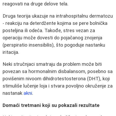
reagovati na druge delove tela.
Druga teorija ukazuje na intrahospitalnu dermatozu
- reakciju na deterdžente kojima se pere bolnička
posteljina ili odeća. Takođe, stres vezan za
operaciju može dovesti do pojačanog znojenja
(perspiratio insensibilis), što pogoduje nastanku
iritacija.
Neki stručnjaci smatraju da problem može biti
povezan sa hormonalnim disbalansom, posebno sa
povišenim nivoom dihidrotestosterona (DHT), koji
stimuliše lučenje loja i stvara povoljno okruženje za
nastanak
akni
.
Domaći tretmani koji su pokazali rezultate