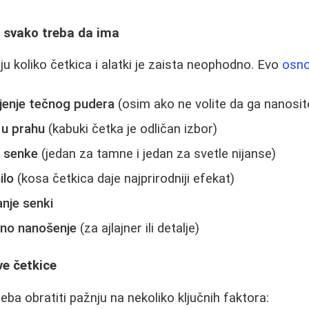
i svako treba da ima
u koliko četkica i alatki je zaista neophodno. Evo
osno
jenje tečnog pudera
(osim ako ne volite da ga nanosit
 u prahu
(kabuki četka je odličan izbor)
a senke
(jedan za tamne i jedan za svetle nijanse)
ilo
(kosa četkica daje najprirodniji efekat)
nje senki
zno nanošenje
(za ajlajner ili detalje)
ve četkice
reba obratiti pažnju na nekoliko ključnih faktora: