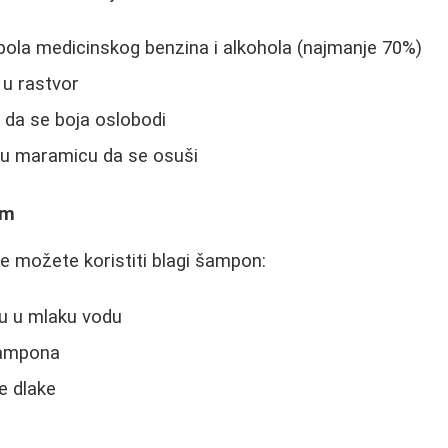
ola medicinskog benzina i alkohola (najmanje 70%)
 u rastvor
e da se boja oslobodi
nu maramicu da se osuši
om
ce možete koristiti blagi šampon:
cu u mlaku vodu
šampona
e dlake