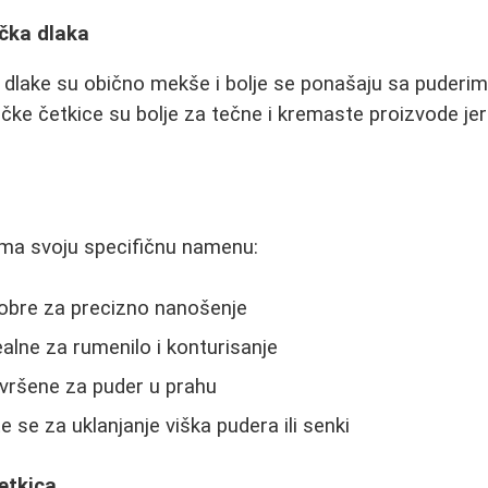
ička dlaka
 dlake su obično mekše i bolje se ponašaju sa puderim
čke četkice su bolje za tečne i kremaste proizvode jer 
 ima svoju specifičnu namenu:
obre za precizno nanošenje
ealne za rumenilo i konturisanje
vršene za puder u prahu
e se za uklanjanje viška pudera ili senki
četkica