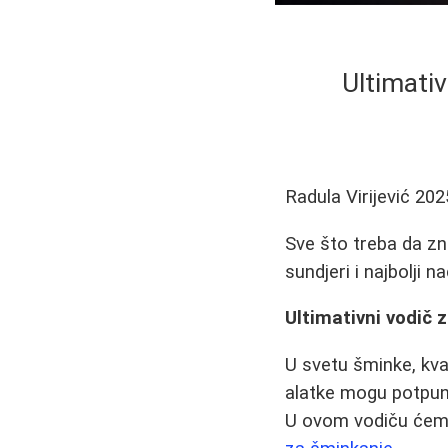
Ultimativ
Radula Virijević
202
Sve što treba da zna
sundjeri i najbolji na
Ultimativni vodič 
U svetu šminke, kva
alatke mogu potpuno
U ovom vodiču ćemo 