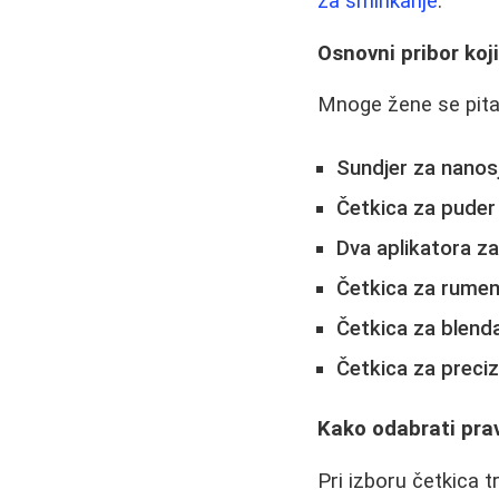
za šminkanje
.
Osnovni pribor koj
Mnoge žene se pitaj
Sundjer za nanos
Četkica za puder
Dva aplikatora z
Četkica za rumen
Četkica za blenda
Četkica za preci
Kako odabrati pra
Pri izboru četkica t