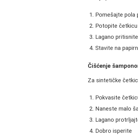
Pomešajte pola p
Potopite četkicu
Lagano pritisnit
Stavite na papir
Čišćenje šampon
Za sintetičke četki
Pokvasite četki
Naneste malo 
Lagano protrljajt
Dobro isperite