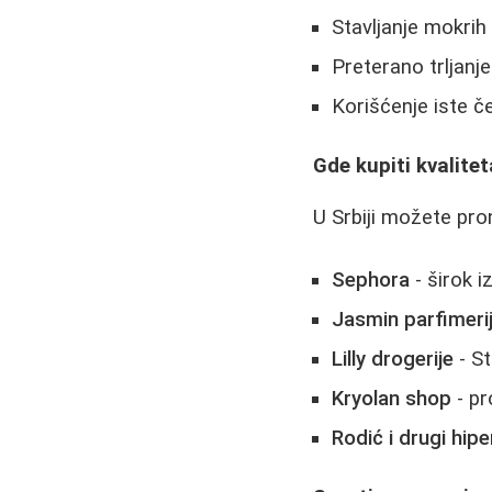
Stavljanje mokrih
Preterano trljanje
Korišćenje iste č
Gde kupiti kvalitet
U Srbiji možete pro
Sephora
- širok i
Jasmin parfimeri
Lilly drogerije
- St
Kryolan shop
- pr
Rodić i drugi hip