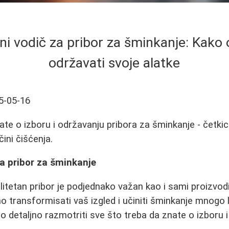
ni vodič za pribor za šminkanje: Kako 
održavati svoje alatke
5-05-16
te o izboru i održavanju pribora za šminkanje - četkice
čini čišćenja.
za pribor za šminkanje
litetan pribor je podjednako važan kao i sami proizvodi
 transformisati vaš izgled i učiniti šminkanje mnogo l
detaljno razmotriti sve što treba da znate o izboru 