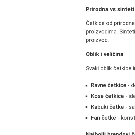
Prirodna vs sintet
Četkice od prirodne
proizvodima. Sinteti
proizvod.
Oblik i veličina
Svaki oblik četkice
Ravne četkice
- d
Kose četkice
- id
Kabuki četke
- sa
Fan četke
- korist
Najbolji brendovi 