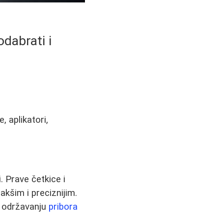
odabrati i
, aplikatori,
. Prave četkice i
akšim i preciznijim.
i održavanju
pribora