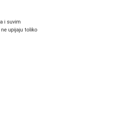
a i suvim
ne upijaju toliko