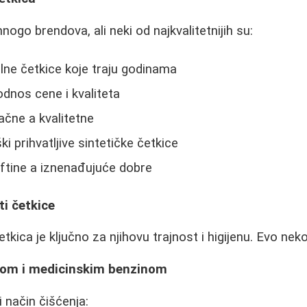
nogo brendova, ali neki od najkvalitetnijih su:
lne četkice koje traju godinama
odnos cene i kvaliteta
ačne a kvalitetne
ki prihvatljive sintetičke četkice
eftine a iznenađujuće dobre
ti četkice
kica je ključno za njihovu trajnost i higijenu. Evo nek
lom i medicinskim benzinom
 način čišćenja: