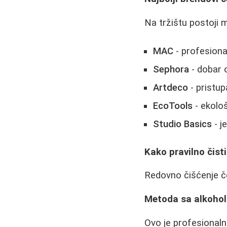
Na tržištu postoji m
MAC
- profesiona
Sephora
- dobar 
Artdeco
- pristup
EcoTools
- ekološ
Studio Basics
- j
Kako pravilno čisti
Redovno čišćenje čet
Metoda sa alkoho
Ovo je profesionalni