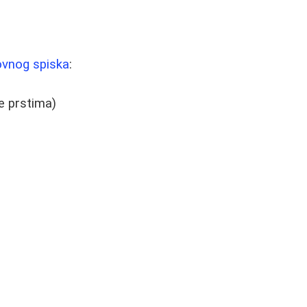
vnog spiska
:
e prstima)