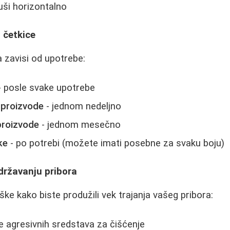
uši horizontalno
i četkice
a zavisi od upotrebe:
 posle svake upotrebe
 proizvode
- jednom nedeljno
proizvode
- jednom mesečno
ke
- po potrebi (možete imati posebne za svaku boju)
državanju pribora
ke kako biste produžili vek trajanja vašeg pribora:
e agresivnih sredstava za čišćenje