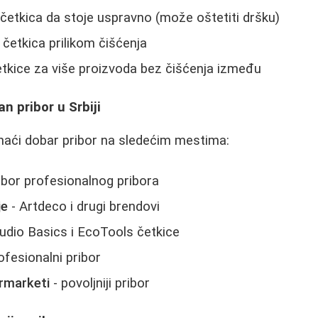
 četkica da stoje uspravno (može oštetiti dršku)
 četkica prilikom čišćenja
etkice za više proizvoda bez čišćenja između
an pribor u Srbiji
naći dobar pribor na sledećim mestima:
zbor profesionalnog pribora
je
- Artdeco i drugi brendovi
udio Basics i EcoTools četkice
ofesionalni pribor
ermarketi
- povoljniji pribor