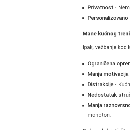
Privatnost
- Nema
Personalizovano 
Mane kućnog tren
Ipak, vežbanje kod 
Ograničena opre
Manja motivacija
Distrakcije
- Kućn
Nedostatak stru
Manja raznovrsn
monoton.