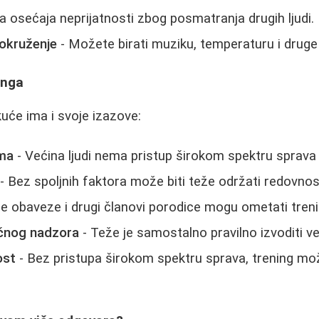
 osećaja neprijatnosti zbog posmatranja drugih ljudi.
okruženje
- Možete birati muziku, temperaturu i druge
inga
kuće ima i svoje izazove:
ma
- Većina ljudi nema pristup širokom spektru sprava 
- Bez spoljnih faktora može biti teže održati redovnos
e obaveze i drugi članovi porodice mogu ometati treni
čnog nadzora
- Teže je samostalno pravilno izvoditi v
ost
- Bez pristupa širokom spektru sprava, trening mo