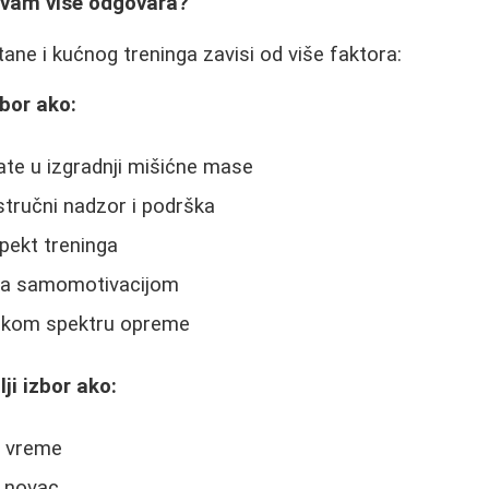
 vam više odgovara?
ane i kućnog treninga zavisi od više faktora:
zbor ako:
tate u izgradnji mišićne mase
tručni nadzor i podrška
spekt treninga
sa samomotivacijom
irokom spektru opreme
lji izbor ako:
o vreme
e novac