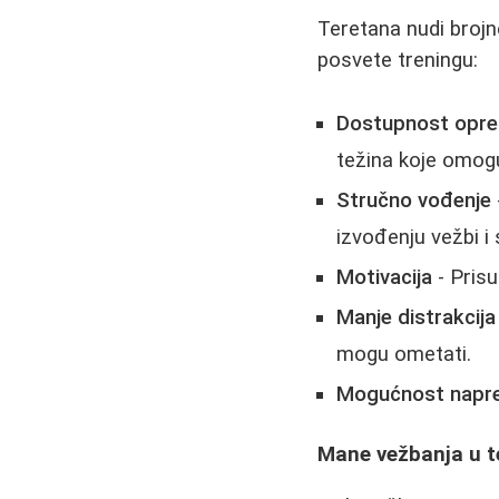
Teretana nudi brojn
posvete treningu:
Dostupnost opr
težina koje omog
Stručno vođenje
izvođenju vežbi i
Motivacija
- Prisu
Manje distrakcija
mogu ometati.
Mogućnost napr
Mane vežbanja u t