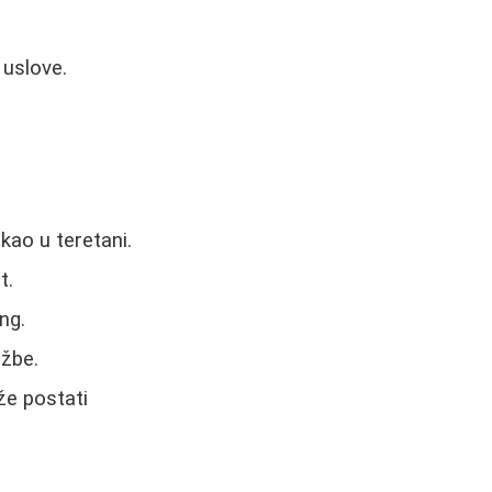
 uslove.
kao u teretani.
t.
ng.
ežbe.
že postati