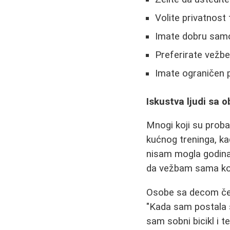
Volite privatnost
Imate dobru samo
Preferirate vežbe
Imate ograničen 
Iskustva ljudi sa 
Mnogi koji su probal
kućnog treninga, k
nisam mogla godinam
da vežbam sama kod
Osobe sa decom čes
"Kada sam postala s
sam sobni bicikl i 