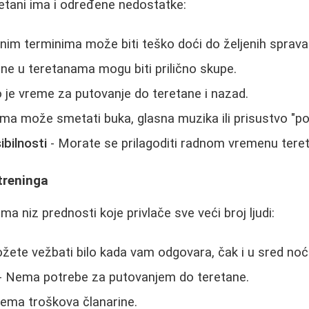
retani ima i određene nedostatke:
nim terminima može biti teško doći do željenih sprava
ine u teretanama mogu biti prilično skupe.
 je vreme za putovanje do teretane i nazad.
ma može smetati buka, glasna muzika ili prisustvo "po
bilnosti
- Morate se prilagoditi radnom vremenu tere
treninga
a niz prednosti koje privlače sve veći broj ljudi:
žete vežbati bilo kada vam odgovara, čak i u sred noći
- Nema potrebe za putovanjem do teretane.
ema troškova članarine.