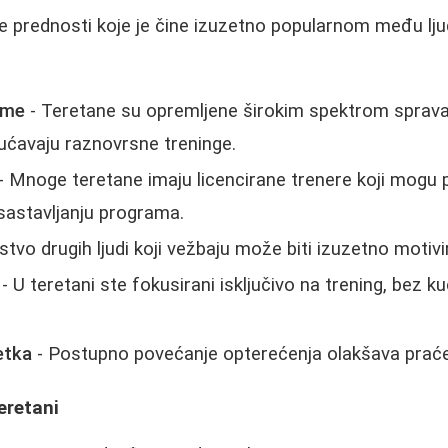
e prednosti koje je čine izuzetno popularnom među lju
eme
- Teretane su opremljene širokim spektrom sprava i
ućavaju raznovrsne treninge.
- Mnoge teretane imaju licencirane trenere koji mogu
 sastavljanju programa.
stvo drugih ljudi koji vežbaju može biti izuzetno motivi
- U teretani ste fokusirani isključivo na trening, bez 
etka
- Postupno povećanje opterećenja olakšava praće
eretani