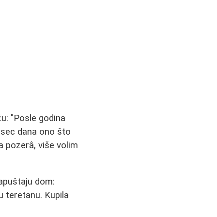
žu: "Posle godina
esec dana ono što
a pozerâ, više volim
apuštaju dom:
 teretanu. Kupila