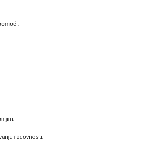
 pomoći:
nijim:
vanju redovnosti.