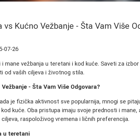
a vs Kućno Vežbanje - Šta Vam Više O
5-07-26
 i mane vežbanja u teretani i kod kuće. Saveti za izbor
 od vaših ciljeva i životnog stila.
 Vežbanje - Šta Vam Više Odgovara?
a je fizička aktivnost sve popularnija, mnogi se pitaju 
li kod kuće. Oba pristupa imaju svoje prednosti i mane, a
 ciljeva, raspoloživog vremena i ličnih preferencija.
 u teretani