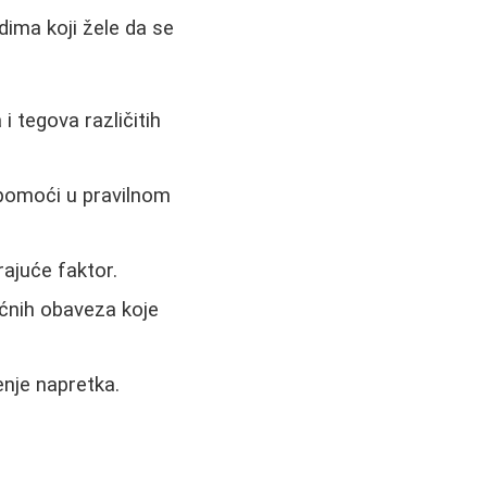
dima koji žele da se
 tegova različitih
 pomoći u pravilnom
rajuće faktor.
kućnih obaveza koje
nje napretka.