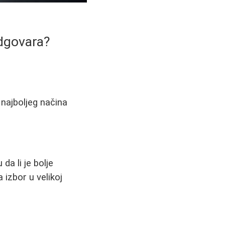
dgovara?
 najboljeg načina
da li je bolje
 izbor u velikoj