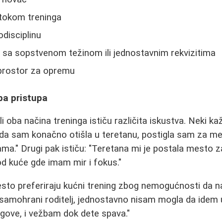
 tokom treninga
disciplinu
 sa sopstvenom težinom ili jednostavnim rekvizitima
prostor za opremu
oba pristupa
i oba načina treninga ističu različita iskustva. Neki ka
ada sam konačno otišla u teretanu, postigla sam za m
a." Drugi pak ističu: "Teretana mi je postala mesto z
 kuće gde imam mir i fokus."
to preferiraju kućni trening zbog nemogućnosti da n
amohrani roditelj, jednostavno nisam mogla da idem u
tegove, i vežbam dok dete spava."