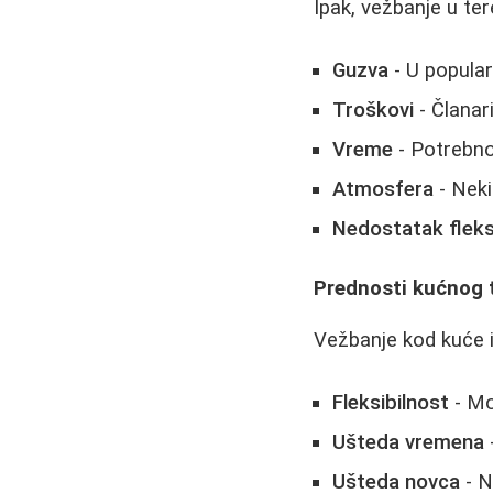
Ipak, vežbanje u te
Guzva
- U popular
Troškovi
- Članar
Vreme
- Potrebno
Atmosfera
- Neki
Nedostatak fleksi
Prednosti kućnog 
Vežbanje kod kuće im
Fleksibilnost
- Mo
Ušteda vremena
Ušteda novca
- N