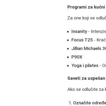
Programi za kućni
Za one koji se odlu
Insanity
- Intenzi
Focus T25
- Kraći
Jillian Michaels 
P90X
Yoga i pilates
- Od
Saveti za uspešan 
Ako se odlučite za k
Označite određe