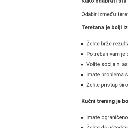
Kako odabrati šta
Odabir između teret
Teretana je bolji i
Želite brže rezul
Potreban vam je s
Volite socijalni a
Imate problema 
Želite pristup š
Kućni trening je bo
Imate ograničen
Želite da uštedit