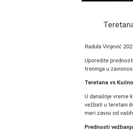
Teretan
Radula Virijević
202
Uporedite prednosti
treninga u zavisnosti
Teretana vs Kućno
U današnje vreme kad
vežbati u teretani i
meri zavisi od vaših
Prednosti vežbanja