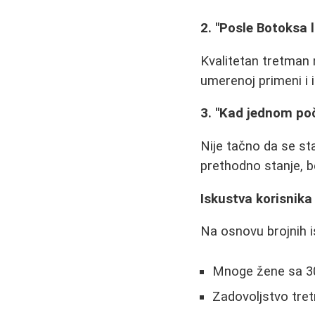
2. "Posle Botoksa 
Kvalitetan tretman n
umerenoj primeni i 
3. "Kad jednom po
Nije tačno da se st
prethodno stanje, b
Iskustva korisnika
Na osnovu brojnih i
Mnoge žene sa 30
Zadovoljstvo tret