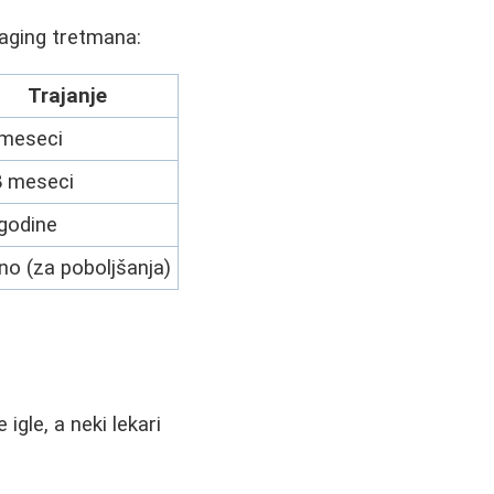
-aging tretmana:
Trajanje
 meseci
8 meseci
 godine
no (za poboljšanja)
igle, a neki lekari