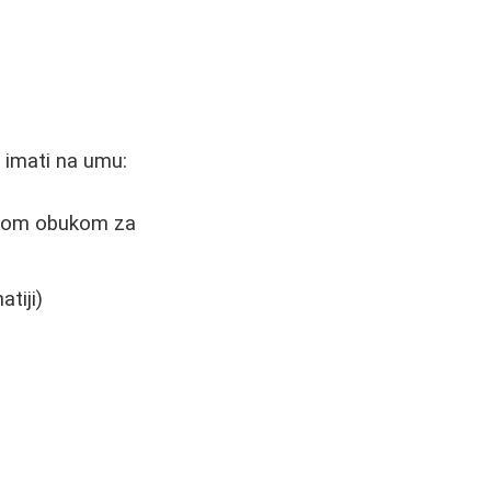
a imati na umu:
datnom obukom za
tiji)