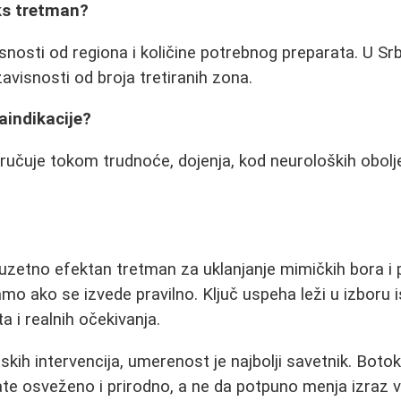
ks tretman?
snosti od regiona i količine potrebnog preparata. U Srb
avisnosti od broja tretiranih zona.
aindikacije?
učuje tokom trudnoće, dojenja, kod neuroloških oboljenj
uzetno efektan tretman za uklanjanje mimičkih bora i 
samo ako se izvede pravilno. Ključ uspeha leži u izboru 
a i realnih očekivanja.
skih intervencija, umerenost je najbolji savetnik. Boto
e osveženo i prirodno, a ne da potpuno menja izraz v