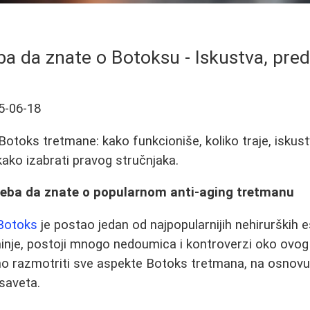
ba da znate o Botoksu - Iskustva, predno
5-06-18
Botoks tretmane: kako funkcioniše, koliko traje, iskust
kako izabrati pravog stručnjaka.
treba da znate o popularnom anti-aging tretmanu
Botoks
je postao jedan od najpopularnijih nehirurških 
inje, postoji mnogo nedoumica i kontroverzi oko ovo
no razmotriti sve aspekte Botoks tretmana, na osnovu
 saveta.