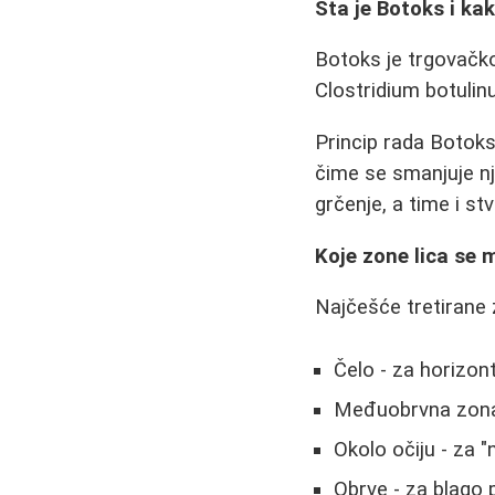
Šta je Botoks i ka
Botoks je trgovačko 
Clostridium botulin
Princip rada Botoksa
čime se smanjuje nj
grčenje, a time i st
Koje zone lica se 
Najčešće tretirane 
Čelo - za horizon
Međuobrvna zona (
Okolo očiju - za "
Obrve - za blago p