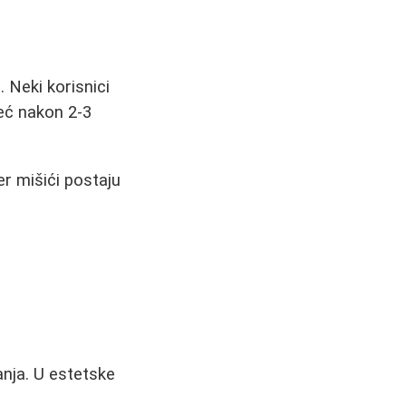
 Neki korisnici
eć nakon 2-3
r mišići postaju
anja. U estetske