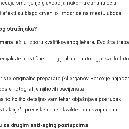
imećuju smanjenje glavobolja nakon tretmana čela
i efekti su blago crvenilo i modrice na mestu uboda
vog stručnjaka?
mana leži u izboru kvalifikovanog lekara. Evo šta treb
pecijaliste plastične hirurgije ili dermatologije sa do
oriste originalne preparate (Allerganov Botox je najpozna
posle fotografije njihovih pacijenata
na to koliko detaljno vam lekar objašnjava postupak
t akcije" i preniske cene - kvalitet ima svoju cenu
u sa drugim anti-aging postupcima