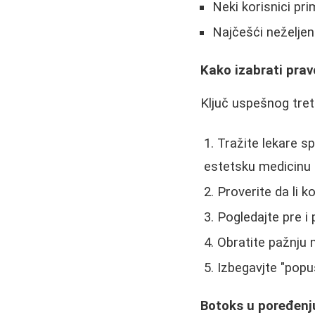
Neki korisnici pr
Najčešći neželjen
Kako izabrati pra
Ključ uspešnog tret
Tražite lekare s
estetsku medicinu
Proverite da li k
Pogledajte pre i 
Obratite pažnju 
Izbegavjte "popus
Botoks u poređenj