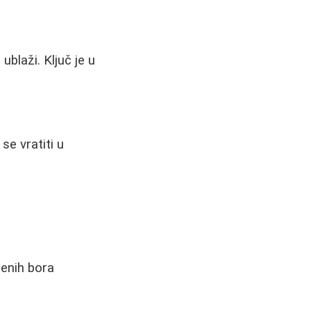
blaži. Ključ je u
se vratiti u
ženih bora