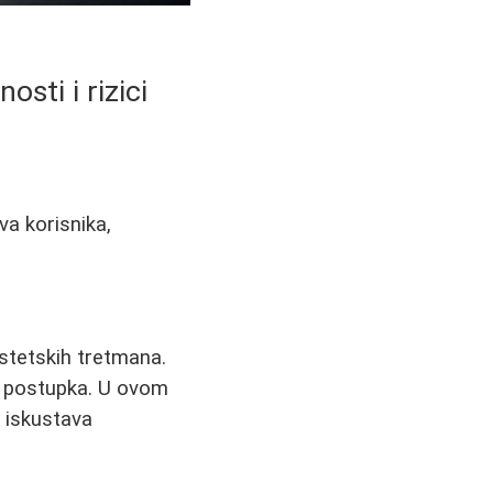
sti i rizici
va korisnika,
estetskih tretmana.
g postupka. U ovom
 iskustava