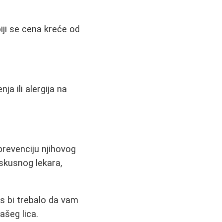
iji se cena kreće od
a ili alergija na
prevenciju njihovog
iskusnog lekara,
ks bi trebalo da vam
ašeg lica.