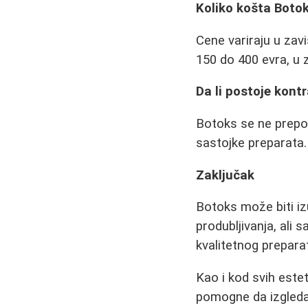
Koliko košta Boto
Cene variraju u zavi
150 do 400 evra, u z
Da li postoje kontr
Botoks se ne prepor
sastojke preparata.
Zaključak
Botoks može biti iz
produbljivanja, ali 
kvalitetnog preparat
Kao i kod svih estet
pomogne da izgledat