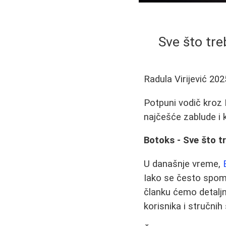
Sve što tre
Radula Virijević
202
Potpuni vodič kroz 
najčešće zablude i 
Botoks - Sve što 
U današnje vreme,
Iako se često spom
članku ćemo detalj
korisnika i stručnih