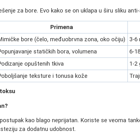
ešenje za bore. Evo kako se on uklapa u širu sliku anti
Primena
Mimičke bore (čelo, međuobrvna zona, oko očiju)
3-6
Popunjavanje statičkih bora, volumena
6-1
Podizanje opuštenih tkiva
1-2
Poboljšanje teksture i tonusa kože
Traj
otoksu
an?
 postupak kao blago neprijatan. Koriste se veoma tanke 
esteziju za dodatnu udobnost.