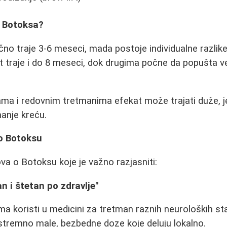
t Botoksa?
no traje 3-6 meseci, mada postoje individualne razlike.
t traje i do 8 meseci, dok drugima počne da popušta v
ama i redovnim tretmanima efekat može trajati duže, je
manje kreću.
o Botoksu
a o Botoksu koje je važno razjasniti:
n i štetan po zdravlje"
a koristi u medicini za tretman raznih neuroloških st
stremno male, bezbedne doze koje deluju lokalno.