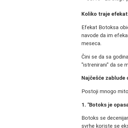
Koliko traje efeka
Efekat Botoksa obič
navode da im efeka
meseca.
Čini se da sa godin
"istrenirani" da se 
Najčešće zablude 
Postoji mnogo mitov
1. "Botoks je opasa
Botoks se decenijam
svrhe koriste se ek