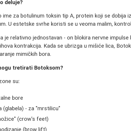
ko deluje?
ime za botulinum toksin tip A, protein koji se dobija iz
um. U estetske svrhe koristi se u veoma malim, kontro
 je relativno jednostavan - on blokira nervne impulse k
ihova kontrakcija. Kada se ubrizga u mišiće lica, Boto
varanje mimičkih bora.
mogu tretirati Botoksom?
zone su:
talne bore
glabela) - za "mrstilicu"
nožice" (crow's feet)
odizanje (brow lift)