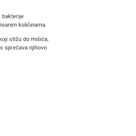
 bakterije
lisanim količinama.
oji stižu do mišića,
ks sprečava njihovo