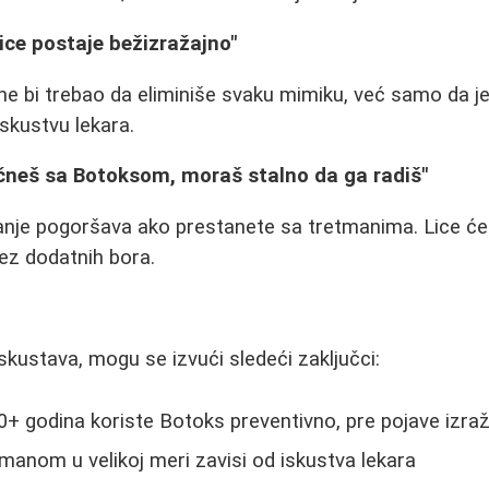
lice postaje bežizražajno"
e bi trebao da eliminiše svaku mimiku, već samo da je u
iskustvu lekara.
čneš sa Botoksom, moraš stalno da ga radiš"
anje pogoršava ako prestanete sa tretmanima. Lice će 
ez dodatnih bora.
skustava, mogu se izvući sledeći zaključci:
+ godina koriste Botoks preventivno, pre pojave izra
manom u velikoj meri zavisi od iskustva lekara