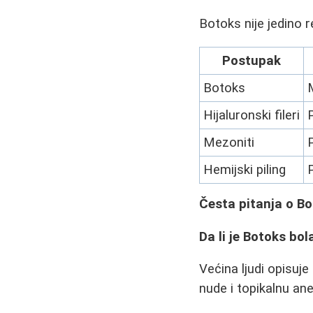
Botoks nije jedino r
Postupak
Botoks
Hijaluronski fileri
Mezoniti
Hemijski piling
Česta pitanja o B
Da li je Botoks bol
Većina ljudi opisuje
nude i topikalnu an