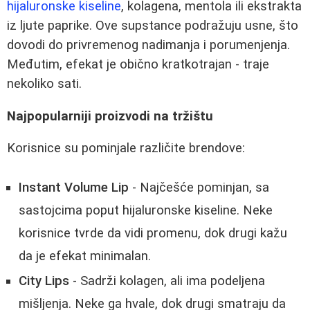
hijaluronske kiseline
, kolagena, mentola ili ekstrakta
iz ljute paprike. Ove supstance podražuju usne, što
dovodi do privremenog nadimanja i porumenjenja.
Međutim, efekat je obično kratkotrajan - traje
nekoliko sati.
Najpopularniji proizvodi na tržištu
Korisnice su pominjale različite brendove:
Instant Volume Lip
- Najčešće pominjan, sa
sastojcima poput hijaluronske kiseline. Neke
korisnice tvrde da vidi promenu, dok drugi kažu
da je efekat minimalan.
City Lips
- Sadrži kolagen, ali ima podeljena
mišljenja. Neke ga hvale, dok drugi smatraju da