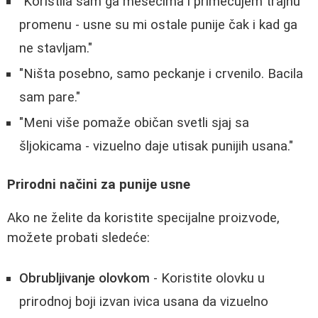
"Koristila sam ga mesecima i primećujem trajnu
promenu - usne su mi ostale punije čak i kad ga
ne stavljam."
"Ništa posebno, samo peckanje i crvenilo. Bacila
sam pare."
"Meni više pomaže običan svetli sjaj sa
šljokicama - vizuelno daje utisak punijih usana."
Prirodni načini za punije usne
Ako ne želite da koristite specijalne proizvode,
možete probati sledeće:
Obrubljivanje olovkom
- Koristite olovku u
prirodnoj boji izvan ivica usana da vizuelno