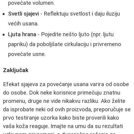
povećate volumen.
Svetli sjajevi
- Reflektuju svetlost i daju iluziju
većih usana.
Ljuta hrana
- Pojedite nešto ljuto (npr. ljutu
papriku) da poboljšate cirkulaciju i privremeno
povećate usne.
Zaključak
Efekat sjajeva za povećanje usana varira od osobe
do osobe. Dok neke korisnice primećuju znatnu
promenu, druge ne vide nikakvu razliku. Ako želite
da isprobate neki od ovih proizvoda, preporučuje se
prvo testiranje uzorka kako biste proverili kako
vaša koža reaguje. Imajte na umu da su rezultati