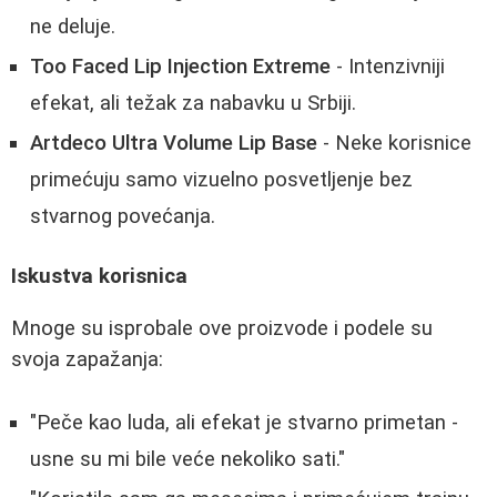
ne deluje.
Too Faced Lip Injection Extreme
- Intenzivniji
efekat, ali težak za nabavku u Srbiji.
Artdeco Ultra Volume Lip Base
- Neke korisnice
primećuju samo vizuelno posvetljenje bez
stvarnog povećanja.
Iskustva korisnica
Mnoge su isprobale ove proizvode i podele su
svoja zapažanja:
"Peče kao luda, ali efekat je stvarno primetan -
usne su mi bile veće nekoliko sati."