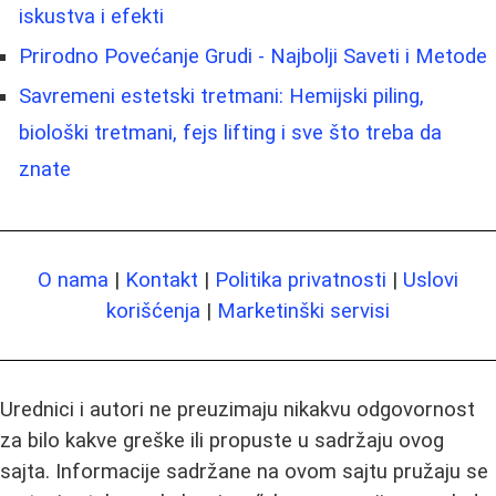
iskustva i efekti
Prirodno Povećanje Grudi - Najbolji Saveti i Metode
Savremeni estetski tretmani: Hemijski piling,
biološki tretmani, fejs lifting i sve što treba da
znate
O nama
|
Kontakt
|
Politika privatnosti
|
Uslovi
korišćenja
|
Marketinški servisi
Urednici i autori ne preuzimaju nikakvu odgovornost
za bilo kakve greške ili propuste u sadržaju ovog
sajta. Informacije sadržane na ovom sajtu pružaju se