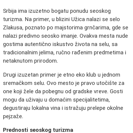
Srbija ima izuzetno bogatu ponudu seoskog
turizma. Na primer, u blizini Užica nalazi se selo
Zlakusa, poznato po majstorima grnčarima, gde se
nalazi predivno seosko imanje. Ovakva mesta nude
gostima autentično iskustvo života na selu, sa
tradicionalnim jelima, ručno rađenim predmetima i
netaknutom prirodom.
Drugi izuzetan primer je etno eko klub u jednom
sremačkom selu. Ovo mesto je pravo utočište za
one koji žele da pobegnu od gradske vreve. Gosti
mogu da uživaju u domaćim specijalitetima,
degustiraju lokalna vina i istražuju prelepe okolne
pejzaže.
Prednosti seoskog turizma