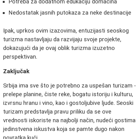
Potreba za dodatnom edukaciju domaćina
Nedostatak jasnih putokaza za neke destinacije
Ipak, uprkos ovim izazovima, entuzijasti seoskog
turizma nastavljaju da razvijaju svoje projekte,
dokazujući da je ovaj oblik turizma izuzetno
perspektivan.
Zaključak
Srbija ima sve što je potrebno za uspešan turizam -
prelepe planine, čiste reke, bogatu istoriju i kulturu,
izvrsnu hranu i vino, kao i gostoljubive ljude. Seoski
turizam predstavlja pravu priliku da se ove
vrednosti iskoriste na najbolji način, nudeći gostima
jedinstvena iskustva koja se pamte dugo nakon
povratka kući.