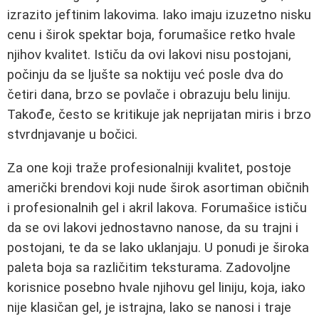
izrazito jeftinim lakovima. Iako imaju izuzetno nisku
cenu i širok spektar boja, forumašice retko hvale
njihov kvalitet. Ističu da ovi lakovi nisu postojani,
počinju da se ljušte sa noktiju već posle dva do
četiri dana, brzo se povlače i obrazuju belu liniju.
Takođe, često se kritikuje jak neprijatan miris i brzo
stvrdnjavanje u bočici.
Za one koji traže profesionalniji kvalitet, postoje
američki brendovi koji nude širok asortiman običnih
i profesionalnih gel i akril lakova. Forumašice ističu
da se ovi lakovi jednostavno nanose, da su trajni i
postojani, te da se lako uklanjaju. U ponudi je široka
paleta boja sa različitim teksturama. Zadovoljne
korisnice posebno hvale njihovu gel liniju, koja, iako
nije klasičan gel, je istrajna, lako se nanosi i traje