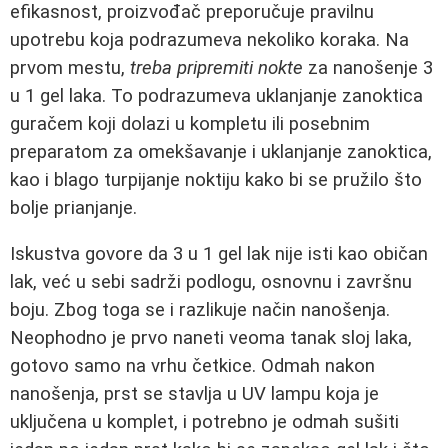
efikasnost, proizvođač preporučuje pravilnu
upotrebu koja podrazumeva nekoliko koraka. Na
prvom mestu,
treba pripremiti nokte
za nanošenje 3
u 1 gel laka. To podrazumeva uklanjanje zanoktica
guračem koji dolazi u kompletu ili posebnim
preparatom za omekšavanje i uklanjanje zanoktica,
kao i blago turpijanje noktiju kako bi se pružilo što
bolje prianjanje.
Iskustva govore da 3 u 1 gel lak nije isti kao običan
lak, već u sebi sadrži podlogu, osnovnu i završnu
boju. Zbog toga se i razlikuje način nanošenja.
Neophodno je prvo naneti veoma tanak sloj laka,
gotovo samo na vrhu četkice. Odmah nakon
nanošenja, prst se stavlja u UV lampu koja je
uključena u komplet, i potrebno je odmah sušiti