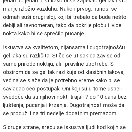
jedan po jedan prst kako bi se zapekao gel lak i što
manje izložio vazduhu. Nakon prvog, nanosi se i
odmah suši drugi sloj, koji bi trebalo da bude nešto
deblji ali ravnomeran, tako da pokrije ploču i ivice
nokta kako bi se sprečilo pucanje.
Iskustva sa kvalitetom, nijansama i dugotrajnošću
gel laka su različita. Stiče se utisak da zavise od
same prirode noktiju, ali i pravilne upotrebe. S
obzirom da se gel lak razlikuje od klasičnih lakova,
većina se slaže da je potrebno vreme kako bi se
savladao ceo postupak. Oni koji su u tome uspeli
svedoče da su njihovi nokti trajali 7 do 10 dana bez
ljuštenja, pucanja i krzanja. Dugotrajnost može da
se produži i na tri nedelje dodatnim premazom.
S druge strane, sreću se iskustva ljudi kod kojih se