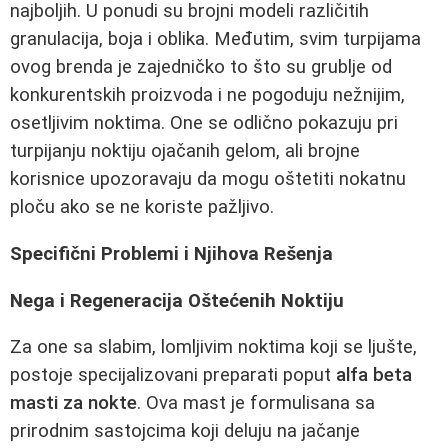
najboljih. U ponudi su brojni modeli različitih
granulacija, boja i oblika. Međutim, svim turpijama
ovog brenda je zajedničko to što su grublje od
konkurentskih proizvoda i ne pogoduju nežnijim,
osetljivim noktima. One se odlično pokazuju pri
turpijanju noktiju ojačanih gelom, ali brojne
korisnice upozoravaju da mogu oštetiti nokatnu
ploču ako se ne koriste pažljivo.
Specifični Problemi i Njihova Rešenja
Nega i Regeneracija Oštećenih Noktiju
Za one sa slabim, lomljivim noktima koji se ljušte,
postoje specijalizovani preparati poput
alfa beta
masti za nokte
. Ova mast je formulisana sa
prirodnim sastojcima koji deluju na jačanje