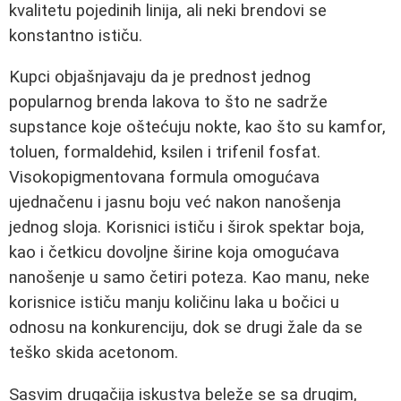
kvalitetu pojedinih linija, ali neki brendovi se
konstantno ističu.
Kupci objašnjavaju da je prednost jednog
popularnog brenda lakova to što ne sadrže
supstance koje oštećuju nokte, kao što su kamfor,
toluen, formaldehid, ksilen i trifenil fosfat.
Visokopigmentovana formula omogućava
ujednačenu i jasnu boju već nakon nanošenja
jednog sloja. Korisnici ističu i širok spektar boja,
kao i četkicu dovoljne širine koja omogućava
nanošenje u samo četiri poteza. Kao manu, neke
korisnice ističu manju količinu laka u bočici u
odnosu na konkurenciju, dok se drugi žale da se
teško skida acetonom.
Sasvim drugačija iskustva beleže se sa drugim,