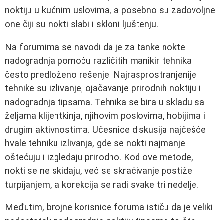
noktiju u kućnim uslovima, a posebno su zadovoljne
one čiji su nokti slabi i skloni ljuštenju.
Na forumima se navodi da je za tanke nokte
nadogradnja pomoću različitih manikir tehnika
često predloženo rešenje. Najrasprostranjenije
tehnike su izlivanje, ojačavanje prirodnih noktiju i
nadogradnja tipsama. Tehnika se bira u skladu sa
željama klijentkinja, njihovim poslovima, hobijima i
drugim aktivnostima. Učesnice diskusija najčešće
hvale tehniku izlivanja, gde se nokti najmanje
oštećuju i izgledaju prirodno. Kod ove metode,
nokti se ne skidaju, već se skraćivanje postiže
turpijanjem, a korekcija se radi svake tri nedelje.
Međutim, brojne korisnice foruma ističu da je veliki