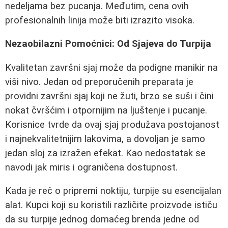
nedeljama bez pucanja. Međutim, cena ovih
profesionalnih linija može biti izrazito visoka.
Nezaobilazni Pomoćnici: Od Sjajeva do Turpija
Kvalitetan završni sjaj može da podigne manikir na
viši nivo. Jedan od preporučenih preparata je
providni završni sjaj koji ne žuti, brzo se suši i čini
nokat čvršćim i otpornijim na ljuštenje i pucanje.
Korisnice tvrde da ovaj sjaj produžava postojanost
i najnekvalitetnijim lakovima, a dovoljan je samo
jedan sloj za izražen efekat. Kao nedostatak se
navodi jak miris i ograničena dostupnost.
Kada je reč o pripremi noktiju, turpije su esencijalan
alat. Kupci koji su koristili različite proizvode ističu
da su turpije jednog domaćeg brenda jedne od