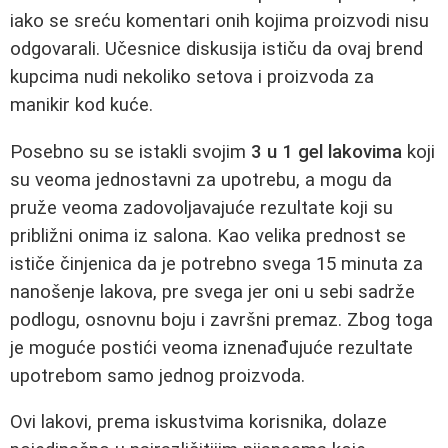
iako se sreću komentari onih kojima proizvodi nisu
odgovarali. Učesnice diskusija ističu da ovaj brend
kupcima nudi nekoliko setova i proizvoda za
manikir kod kuće.
Posebno su se istakli svojim
3 u 1 gel lakovima
koji
su veoma jednostavni za upotrebu, a mogu da
pruže veoma zadovoljavajuće rezultate koji su
približni onima iz salona. Kao velika prednost se
ističe činjenica da je potrebno svega 15 minuta za
nanošenje lakova, pre svega jer oni u sebi sadrže
podlogu, osnovnu boju i završni premaz. Zbog toga
je moguće postići veoma iznenađujuće rezultate
upotrebom samo jednog proizvoda.
Ovi lakovi, prema iskustvima korisnika, dolaze