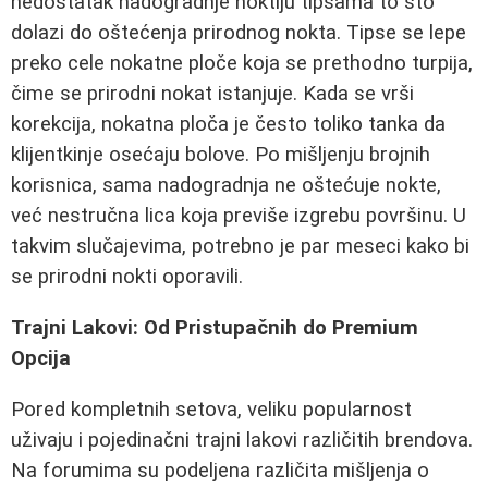
nedostatak nadogradnje noktiju tipsama to što
dolazi do oštećenja prirodnog nokta. Tipse se lepe
preko cele nokatne ploče koja se prethodno turpija,
čime se prirodni nokat istanjuje. Kada se vrši
korekcija, nokatna ploča je često toliko tanka da
klijentkinje osećaju bolove. Po mišljenju brojnih
korisnica, sama nadogradnja ne oštećuje nokte,
već nestručna lica koja previše izgrebu površinu. U
takvim slučajevima, potrebno je par meseci kako bi
se prirodni nokti oporavili.
Trajni Lakovi: Od Pristupačnih do Premium
Opcija
Pored kompletnih setova, veliku popularnost
uživaju i pojedinačni trajni lakovi različitih brendova.
Na forumima su podeljena različita mišljenja o