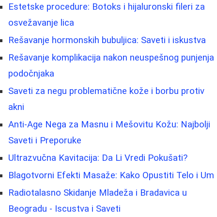
Estetske procedure: Botoks i hijaluronski fileri za
osvežavanje lica
Rešavanje hormonskih bubuljica: Saveti i iskustva
Rešavanje komplikacija nakon neuspešnog punjenja
podočnjaka
Saveti za negu problematične kože i borbu protiv
akni
Anti-Age Nega za Masnu i Mešovitu Kožu: Najbolji
Saveti i Preporuke
Ultrazvučna Kavitacija: Da Li Vredi Pokušati?
Blagotvorni Efekti Masaže: Kako Opustiti Telo i Um
Radiotalasno Skidanje Mladeža i Bradavica u
Beogradu - Iscustva i Saveti