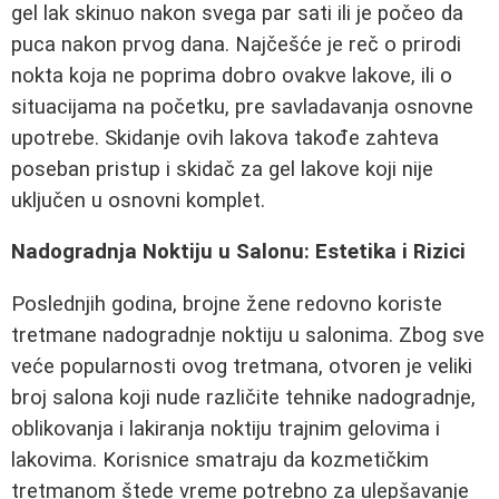
gel lak skinuo nakon svega par sati ili je počeo da
puca nakon prvog dana. Najčešće je reč o prirodi
nokta koja ne poprima dobro ovakve lakove, ili o
situacijama na početku, pre savladavanja osnovne
upotrebe. Skidanje ovih lakova takođe zahteva
poseban pristup i skidač za gel lakove koji nije
uključen u osnovni komplet.
Nadogradnja Noktiju u Salonu: Estetika i Rizici
Poslednjih godina, brojne žene redovno koriste
tretmane nadogradnje noktiju u salonima. Zbog sve
veće popularnosti ovog tretmana, otvoren je veliki
broj salona koji nude različite tehnike nadogradnje,
oblikovanja i lakiranja noktiju trajnim gelovima i
lakovima. Korisnice smatraju da kozmetičkim
tretmanom štede vreme potrebno za ulepšavanje