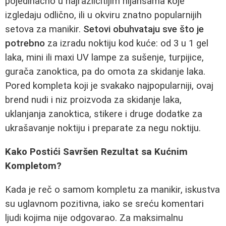
pojedinačno u najrazličitijim nijansama koje
izgledaju odlično, ili u okviru znatno popularnijih
setova za manikir.
Setovi obuhvataju sve što je
potrebno
za izradu noktiju kod kuće: od 3 u 1 gel
laka, mini ili maxi UV lampe za sušenje, turpijice,
gurača zanoktica, pa do omota za skidanje laka.
Pored kompleta koji je svakako najpopularniji, ovaj
brend nudi i niz proizvoda za skidanje laka,
uklanjanja zanoktica, stikere i druge dodatke za
ukrašavanje noktiju i preparate za negu noktiju.
Kako Postići Savršen Rezultat sa Kućnim
Kompletom?
Kada je reč o samom kompletu za manikir, iskustva
su uglavnom pozitivna, iako se sreću komentari
ljudi kojima nije odgovarao. Za maksimalnu