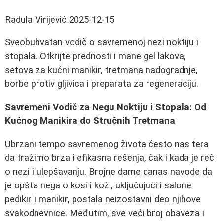
Radula Virijević
2025-12-15
Sveobuhvatan vodič o savremenoj nezi noktiju i
stopala. Otkrijte prednosti i mane gel lakova,
setova za kućni manikir, tretmana nadogradnje,
borbe protiv gljivica i preparata za regeneraciju.
Savremeni Vodič za Negu Noktiju i Stopala: Od
Kućnog Manikira do Stručnih Tretmana
Ubrzani tempo savremenog života često nas tera
da tražimo brza i efikasna rešenja, čak i kada je reč
o nezi i ulepšavanju. Brojne dame danas navode da
je opšta nega o kosi i koži, uključujući i salone
pedikir i manikir, postala neizostavni deo njihove
svakodnevnice. Međutim, sve veći broj obaveza i