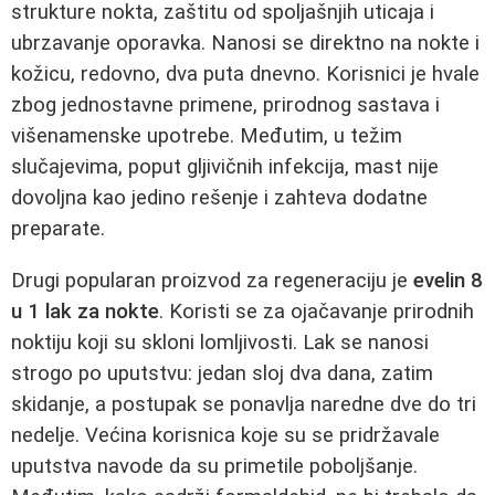
strukture nokta, zaštitu od spoljašnjih uticaja i
ubrzavanje oporavka. Nanosi se direktno na nokte i
kožicu, redovno, dva puta dnevno. Korisnici je hvale
zbog jednostavne primene, prirodnog sastava i
višenamenske upotrebe. Međutim, u težim
slučajevima, poput gljivičnih infekcija, mast nije
dovoljna kao jedino rešenje i zahteva dodatne
preparate.
Drugi popularan proizvod za regeneraciju je
evelin 8
u 1 lak za nokte
. Koristi se za ojačavanje prirodnih
noktiju koji su skloni lomljivosti. Lak se nanosi
strogo po uputstvu: jedan sloj dva dana, zatim
skidanje, a postupak se ponavlja naredne dve do tri
nedelje. Većina korisnica koje su se pridržavale
uputstva navode da su primetile poboljšanje.