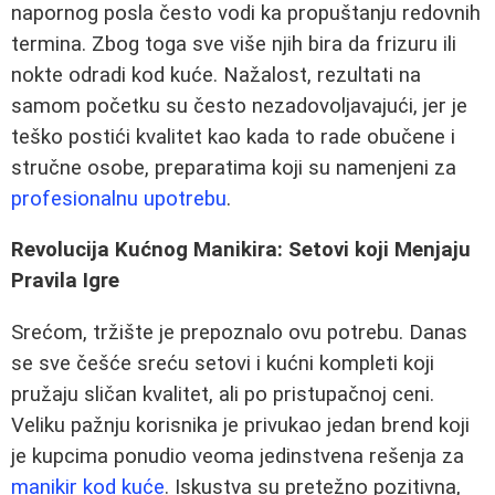
napornog posla često vodi ka propuštanju redovnih
termina. Zbog toga sve više njih bira da frizuru ili
nokte odradi kod kuće. Nažalost, rezultati na
samom početku su često nezadovoljavajući, jer je
teško postići kvalitet kao kada to rade obučene i
stručne osobe, preparatima koji su namenjeni za
profesionalnu upotrebu
.
Revolucija Kućnog Manikira: Setovi koji Menjaju
Pravila Igre
Srećom, tržište je prepoznalo ovu potrebu. Danas
se sve češće sreću setovi i kućni kompleti koji
pružaju sličan kvalitet, ali po pristupačnoj ceni.
Veliku pažnju korisnika je privukao jedan brend koji
je kupcima ponudio veoma jedinstvena rešenja za
manikir kod kuće
. Iskustva su pretežno pozitivna,