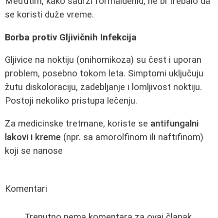
Međutim, kako sadrži formaldehid, ne bi trebalo da
se koristi duže vreme.
Borba protiv Gljivičnih Infekcija
Gljivice na noktiju (onihomikoza) su čest i uporan
problem, posebno tokom leta. Simptomi uključuju
žutu diskoloraciju, zadebljanje i lomljivost noktiju.
Postoji nekoliko pristupa lečenju.
Za medicinske tretmane, koriste se
antifungalni
lakovi i kreme
(npr. sa amorolfinom ili naftifinom)
koji se nanose
Komentari
Trenutno nema komentara za ovaj članak.