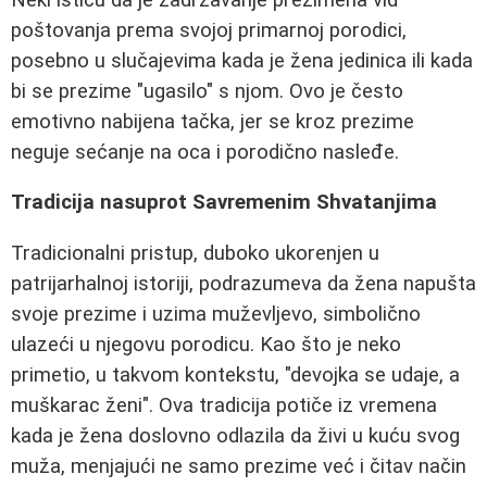
poštovanja prema svojoj primarnoj porodici,
posebno u slučajevima kada je žena jedinica ili kada
bi se prezime "ugasilo" s njom. Ovo je često
emotivno nabijena tačka, jer se kroz prezime
neguje sećanje na oca i porodično nasleđe.
Tradicija nasuprot Savremenim Shvatanjima
Tradicionalni pristup, duboko ukorenjen u
patrijarhalnoj istoriji, podrazumeva da žena napušta
svoje prezime i uzima muževljevo, simbolično
ulazeći u njegovu porodicu. Kao što je neko
primetio, u takvom kontekstu, "devojka se udaje, a
muškarac ženi". Ova tradicija potiče iz vremena
kada je žena doslovno odlazila da živi u kuću svog
muža, menjajući ne samo prezime već i čitav način