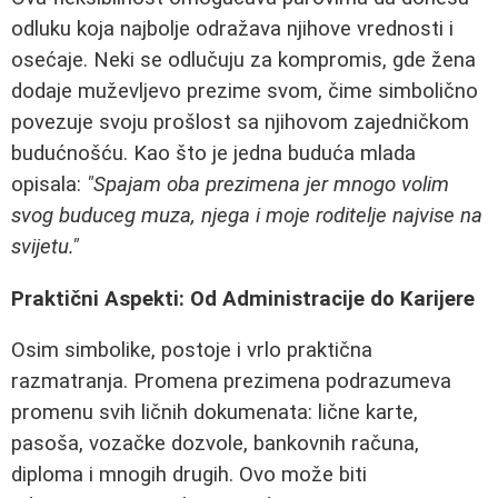
odluku koja najbolje odražava njihove vrednosti i
osećaje. Neki se odlučuju za kompromis, gde žena
dodaje muževljevo prezime svom, čime simbolično
povezuje svoju prošlost sa njihovom zajedničkom
budućnošću. Kao što je jedna buduća mlada
opisala:
"Spajam oba prezimena jer mnogo volim
svog buduceg muza, njega i moje roditelje najvise na
svijetu."
Praktični Aspekti: Od Administracije do Karijere
Osim simbolike, postoje i vrlo praktična
razmatranja. Promena prezimena podrazumeva
promenu svih ličnih dokumenata: lične karte,
pasoša, vozačke dozvole, bankovnih računa,
diploma i mnogih drugih. Ovo može biti