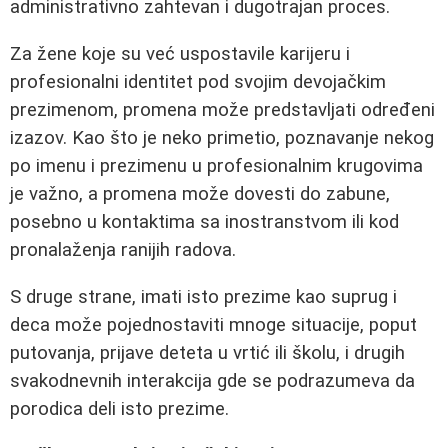
administrativno zahtevan i dugotrajan proces.
Za žene koje su već uspostavile karijeru i
profesionalni identitet pod svojim devojačkim
prezimenom, promena može predstavljati određeni
izazov. Kao što je neko primetio, poznavanje nekog
po imenu i prezimenu u profesionalnim krugovima
je važno, a promena može dovesti do zabune,
posebno u kontaktima sa inostranstvom ili kod
pronalaženja ranijih radova.
S druge strane, imati isto prezime kao suprug i
deca može pojednostaviti mnoge situacije, poput
putovanja, prijave deteta u vrtić ili školu, i drugih
svakodnevnih interakcija gde se podrazumeva da
porodica deli isto prezime.