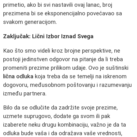
primetio, ako bi svi nastavili ovaj lanac, broj
prezimena bi se eksponencijalno povećavao sa
svakom generacijom.
Zaključak: Lični Izbor Iznad Svega
Kao što smo videli kroz brojne perspektive, ne
postoji jedinstven odgovor na pitanje da li treba
promeniti prezime prilikom udaje. Ovo je suštinski
lična odluka
koja treba da se temelji na iskrenom
dogovoru, međusobnom poštovanju i razumevanju
između partnera.
Bilo da se odlučite da zadržite svoje prezime,
uzmete suprugovo, dodate ga svom ili pak
izaberete neku drugu kombinaciju, važno je da ta
odluka bude vaša i da odražava vaše vrednosti,