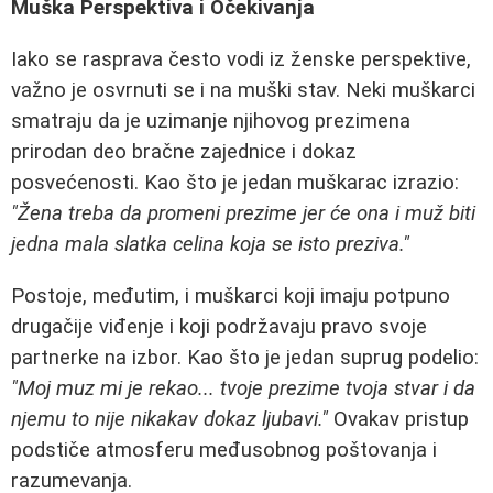
Muška Perspektiva i Očekivanja
Iako se rasprava često vodi iz ženske perspektive,
važno je osvrnuti se i na muški stav. Neki muškarci
smatraju da je uzimanje njihovog prezimena
prirodan deo bračne zajednice i dokaz
posvećenosti. Kao što je jedan muškarac izrazio:
"Žena treba da promeni prezime jer će ona i muž biti
jedna mala slatka celina koja se isto preziva."
Postoje, međutim, i muškarci koji imaju potpuno
drugačije viđenje i koji podržavaju pravo svoje
partnerke na izbor. Kao što je jedan suprug podelio:
"Moj muz mi je rekao... tvoje prezime tvoja stvar i da
njemu to nije nikakav dokaz ljubavi."
Ovakav pristup
podstiče atmosferu međusobnog poštovanja i
razumevanja.