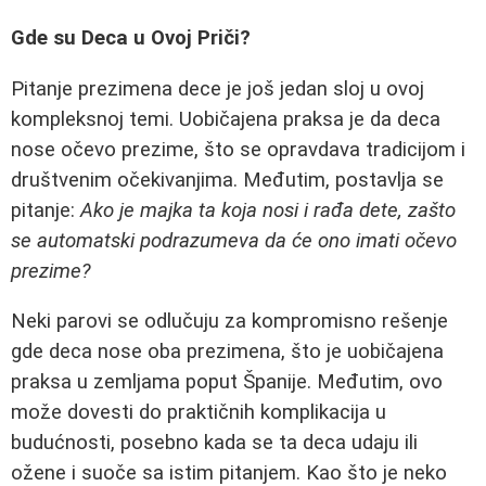
Gde su Deca u Ovoj Priči?
Pitanje prezimena dece je još jedan sloj u ovoj
kompleksnoj temi. Uobičajena praksa je da deca
nose očevo prezime, što se opravdava tradicijom i
društvenim očekivanjima. Međutim, postavlja se
pitanje:
Ako je majka ta koja nosi i rađa dete, zašto
se automatski podrazumeva da će ono imati očevo
prezime?
Neki parovi se odlučuju za kompromisno rešenje
gde deca nose oba prezimena, što je uobičajena
praksa u zemljama poput Španije. Međutim, ovo
može dovesti do praktičnih komplikacija u
budućnosti, posebno kada se ta deca udaju ili
ožene i suoče sa istim pitanjem. Kao što je neko