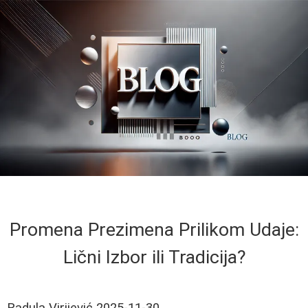
Promena Prezimena Prilikom Udaje:
Lični Izbor ili Tradicija?
Radula Virijević
2025-11-30