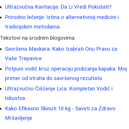
Ultrazvučna Kavitacija: Da Li Vredi Pokušati?
Prirodno lečenje: Istina o alternativnoj medicini i
tradicijskim metodama
Tekstovi na srodnim blogovima
Savršena Maskara: Kako Izabrati Onu Pravu za
Vaše Trepavice
Potpuni vodič kroz operaciju podizanja kapaka: Moj
primer od straha do savršenog rezultata
Ultrazvučno Čišćenje Lica: Kompletan Vodič i
Iskustva
Kako Efikasno Skinuti 10 kg - Saveti za Zdravo
Mršavljenje