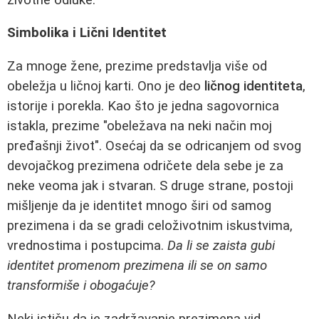
Simbolika i Lični Identitet
Za mnoge žene, prezime predstavlja više od
obeležja u ličnoj karti. Ono je deo
ličnog identiteta
,
istorije i porekla. Kao što je jedna sagovornica
istakla, prezime "obeležava na neki način moj
pređašnji život". Osećaj da se odricanjem od svog
devojačkog prezimena odričete dela sebe je za
neke veoma jak i stvaran. S druge strane, postoji
mišljenje da je identitet mnogo širi od samog
prezimena i da se gradi celoživotnim iskustvima,
vrednostima i postupcima.
Da li se zaista gubi
identitet promenom prezimena ili se on samo
transformiše i obogaćuje?
Neki ističu da je zadržavanje prezimena vid