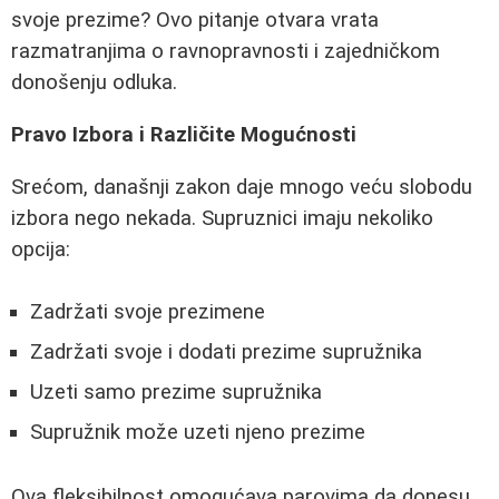
svoje prezime? Ovo pitanje otvara vrata
razmatranjima o ravnopravnosti i zajedničkom
donošenju odluka.
Pravo Izbora i Različite Mogućnosti
Srećom, današnji zakon daje mnogo veću slobodu
izbora nego nekada. Supruznici imaju nekoliko
opcija:
Zadržati svoje prezimene
Zadržati svoje i dodati prezime supružnika
Uzeti samo prezime supružnika
Supružnik može uzeti njeno prezime
Ova fleksibilnost omogućava parovima da donesu