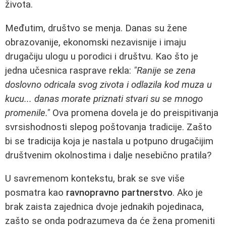
života.
Međutim, društvo se menja. Danas su žene
obrazovanije, ekonomski nezavisnije i imaju
drugačiju ulogu u porodici i društvu. Kao što je
jedna učesnica rasprave rekla:
"Ranije se zena
doslovno odricala svog zivota i odlazila kod muza u
kucu... danas morate priznati stvari su se mnogo
promenile."
Ova promena dovela je do preispitivanja
svrsishodnosti slepog poštovanja tradicije. Zašto
bi se tradicija koja je nastala u potpuno drugačijim
društvenim okolnostima i dalje nesebično pratila?
U savremenom kontekstu, brak se sve više
posmatra kao
ravnopravno partnerstvo
. Ako je
brak zaista zajednica dvoje jednakih pojedinaca,
zašto se onda podrazumeva da će žena promeniti