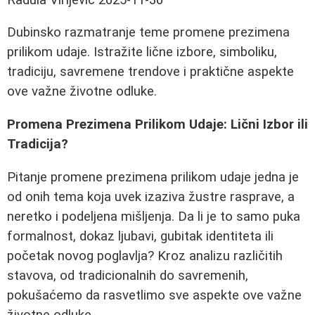
Dubinsko razmatranje teme promene prezimena
prilikom udaje. Istražite lične izbore, simboliku,
tradiciju, savremene trendove i praktične aspekte
ove važne životne odluke.
Promena Prezimena Prilikom Udaje: Lični Izbor ili
Tradicija?
Pitanje promene prezimena prilikom udaje jedna je
od onih tema koja uvek izaziva žustre rasprave, a
neretko i podeljena mišljenja. Da li je to samo puka
formalnost, dokaz ljubavi, gubitak identiteta ili
početak novog poglavlja? Kroz analizu različitih
stavova, od tradicionalnih do savremenih,
pokušaćemo da rasvetlimo sve aspekte ove važne
životne odluke.