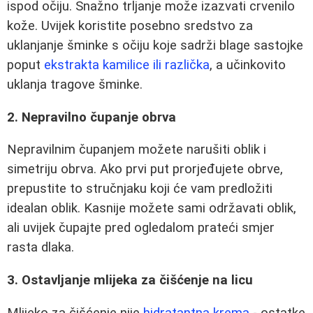
ispod očiju. Snažno trljanje može izazvati crvenilo
kože. Uvijek koristite posebno sredstvo za
uklanjanje šminke s očiju koje sadrži blage sastojke
poput
ekstrakta kamilice ili različka
, a učinkovito
uklanja tragove šminke.
2. Nepravilno čupanje obrva
Nepravilnim čupanjem možete narušiti oblik i
simetriju obrva. Ako prvi put prorjeđujete obrve,
prepustite to stručnjaku koji će vam predložiti
idealan oblik. Kasnije možete sami održavati oblik,
ali uvijek čupajte pred ogledalom prateći smjer
rasta dlaka.
3. Ostavljanje mlijeka za čišćenje na licu
Mlijeko za čišćenje nije
hidratantna krema
- ostatke