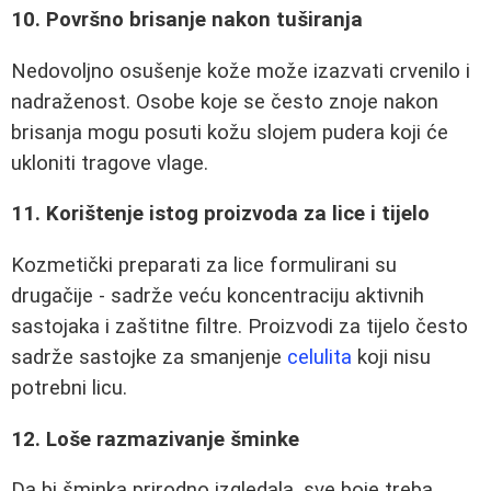
10. Površno brisanje nakon tuširanja
Nedovoljno osušenje kože može izazvati crvenilo i
nadraženost. Osobe koje se često znoje nakon
brisanja mogu posuti kožu slojem pudera koji će
ukloniti tragove vlage.
11. Korištenje istog proizvoda za lice i tijelo
Kozmetički preparati za lice formulirani su
drugačije - sadrže veću koncentraciju aktivnih
sastojaka i zaštitne filtre. Proizvodi za tijelo često
sadrže sastojke za smanjenje
celulita
koji nisu
potrebni licu.
12. Loše razmazivanje šminke
Da bi šminka prirodno izgledala, sve boje treba