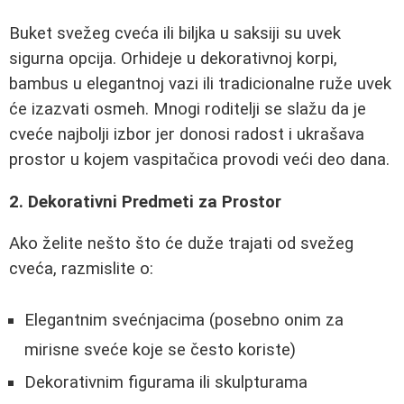
Buket svežeg cveća ili biljka u saksiji su uvek
sigurna opcija. Orhideje u dekorativnoj korpi,
bambus u elegantnoj vazi ili tradicionalne ruže uvek
će izazvati osmeh. Mnogi roditelji se slažu da je
cveće najbolji izbor jer donosi radost i ukrašava
prostor u kojem vaspitačica provodi veći deo dana.
2. Dekorativni Predmeti za Prostor
Ako želite nešto što će duže trajati od svežeg
cveća, razmislite o:
Elegantnim svećnjacima (posebno onim za
mirisne sveće koje se često koriste)
Dekorativnim figurama ili skulpturama