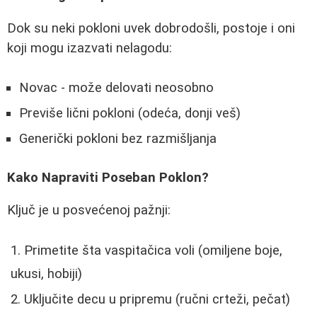
Dok su neki pokloni uvek dobrodošli, postoje i oni
koji mogu izazvati nelagodu:
Novac - može delovati neosobno
Previše lični pokloni (odeća, donji veš)
Generički pokloni bez razmišljanja
Kako Napraviti Poseban Poklon?
Ključ je u posvećenoj pažnji:
Primetite šta vaspitačica voli (omiljene boje,
ukusi, hobiji)
Uključite decu u pripremu (ručni crteži, pečat)