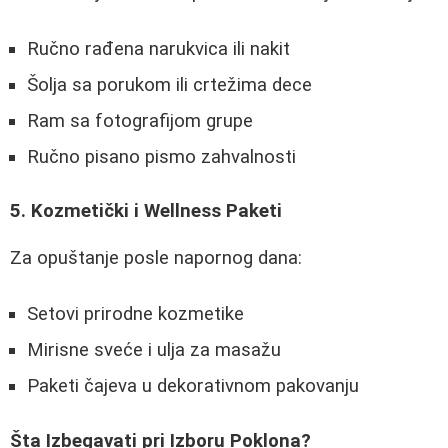
Ručno rađena narukvica ili nakit
Šolja sa porukom ili crtežima dece
Ram sa fotografijom grupe
Ručno pisano pismo zahvalnosti
5. Kozmetički i Wellness Paketi
Za opuštanje posle napornog dana:
Setovi prirodne kozmetike
Mirisne sveće i ulja za masažu
Paketi čajeva u dekorativnom pakovanju
Šta Izbegavati pri Izboru Poklona?