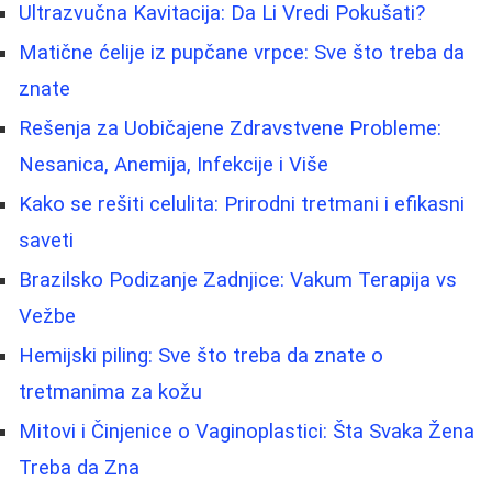
Ultrazvučna Kavitacija: Da Li Vredi Pokušati?
Matične ćelije iz pupčane vrpce: Sve što treba da
znate
Rešenja za Uobičajene Zdravstvene Probleme:
Nesanica, Anemija, Infekcije i Više
Kako se rešiti celulita: Prirodni tretmani i efikasni
saveti
Brazilsko Podizanje Zadnjice: Vakum Terapija vs
Vežbe
Hemijski piling: Sve što treba da znate o
tretmanima za kožu
Mitovi i Činjenice o Vaginoplastici: Šta Svaka Žena
Treba da Zna