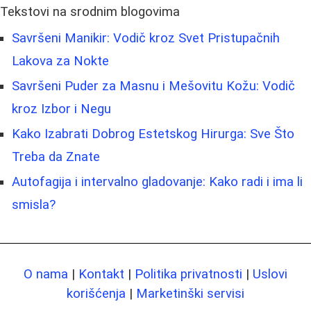
Tekstovi na srodnim blogovima
Savršeni Manikir: Vodič kroz Svet Pristupačnih
Lakova za Nokte
Savršeni Puder za Masnu i Mešovitu Kožu: Vodič
kroz Izbor i Negu
Kako Izabrati Dobrog Estetskog Hirurga: Sve Što
Treba da Znate
Autofagija i intervalno gladovanje: Kako radi i ima li
smisla?
O nama
|
Kontakt
|
Politika privatnosti
|
Uslovi
korišćenja
|
Marketinški servisi