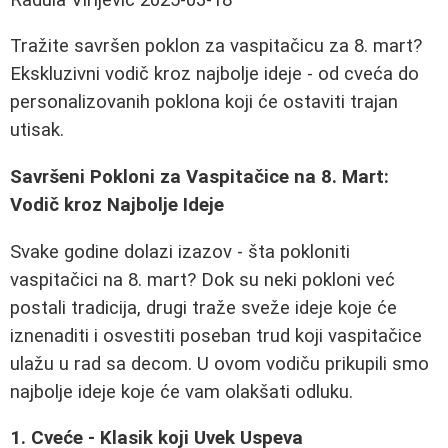
Tražite savršen poklon za vaspitačicu za 8. mart?
Ekskluzivni vodič kroz najbolje ideje - od cveća do
personalizovanih poklona koji će ostaviti trajan
utisak.
Savršeni Pokloni za Vaspitačice na 8. Mart:
Vodič kroz Najbolje Ideje
Svake godine dolazi izazov - šta pokloniti
vaspitačici na 8. mart? Dok su neki pokloni već
postali tradicija, drugi traže sveže ideje koje će
iznenaditi i osvestiti poseban trud koji vaspitačice
ulažu u rad sa decom. U ovom vodiču prikupili smo
najbolje ideje koje će vam olakšati odluku.
1. Cveće - Klasik koji Uvek Uspeva