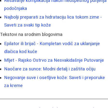
Rešavanje komplikacija nakon neuspešnog punjenja
podočnjaka
Najbolji preparati za hidrataciju lica tokom zime -
Saveti za svaki tip kože
Tekstovi na srodnim blogovima
Epilator ili brijač - Kompletan vodič za uklanjanje
dlačica kod kuće
Mljet - Rajsko Ostrvo za Nesvakidašnje Putovanje
Naočare za sunce: Modni detalj i zaštita očiju
Negovanje suve i osetljive kože: Saveti i preporuke
za kreme