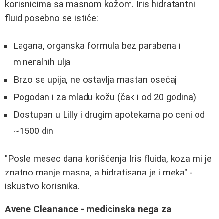
korisnicima sa masnom kožom. Iris hidratantni
fluid posebno se ističe:
Lagana, organska formula bez parabena i
mineralnih ulja
Brzo se upija, ne ostavlja mastan osećaj
Pogodan i za mladu kožu (čak i od 20 godina)
Dostupan u Lilly i drugim apotekama po ceni od
~1500 din
"Posle mesec dana korišćenja Iris fluida, koza mi je
znatno manje masna, a hidratisana je i meka" -
iskustvo korisnika.
Avene Cleanance - medicinska nega za