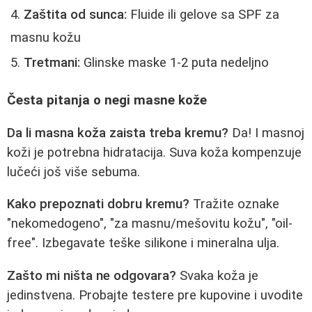
Zaštita od sunca:
Fluide ili gelove sa SPF za
masnu kožu
Tretmani:
Glinske maske 1-2 puta nedeljno
Česta pitanja o negi masne kože
Da li masna koža zaista treba kremu?
Da! I masnoj
koži je potrebna hidratacija. Suva koža kompenzuje
lučeći još više sebuma.
Kako prepoznati dobru kremu?
Tražite oznake
"nekomedogeno", "za masnu/mešovitu kožu", "oil-
free". Izbegavate teške silikone i mineralna ulja.
Zašto mi ništa ne odgovara?
Svaka koža je
jedinstvena. Probajte testere pre kupovine i uvodite