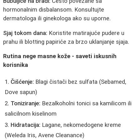
Bubuljice na bradi:
Često povezane sa
hormonalnim disbalansom. Konsultujte
dermatologa ili ginekologa ako su uporne.
Sjaj tokom dana:
Koristite matirajuće pudere u
prahu ili blotting papiriće za brzo uklanjanje sjaja.
Rutina nege masne kože - saveti iskusnih
korisnika
Čišćenje:
Blagi čistači bez sulfata (Sebamed,
Dove sapun)
Toniziranje:
Bezalkoholni tonici sa kamilicom ili
salicilnom kiselinom
Hidratacija:
Lagane, nekomedogene kreme
(Weleda Iris, Avene Cleanance)