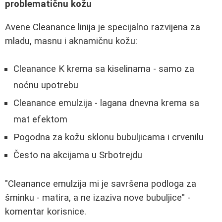
problematičnu kožu
Avene Cleanance linija je specijalno razvijena za
mladu, masnu i aknamičnu kožu:
Cleanance K krema sa kiselinama - samo za
noćnu upotrebu
Cleanance emulzija - lagana dnevna krema sa
mat efektom
Pogodna za kožu sklonu bubuljicama i crvenilu
Često na akcijama u Srbotrejdu
"Cleanance emulzija mi je savršena podloga za
šminku - matira, a ne izaziva nove bubuljice" -
komentar korisnice.