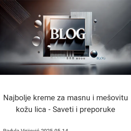
Najbolje kreme za masnu i mešovitu
kožu lica - Saveti i preporuke
Radula Virijević
2025-05-14