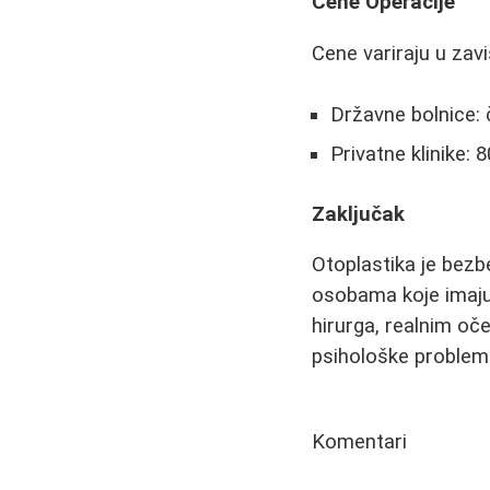
Cene Operacije
Cene variraju u zavi
Državne bolnice: 
Privatne klinike:
Zaključak
Otoplastika je bezb
osobama koje imaju 
hirurga, realnim oče
psihološke probleme
Komentari