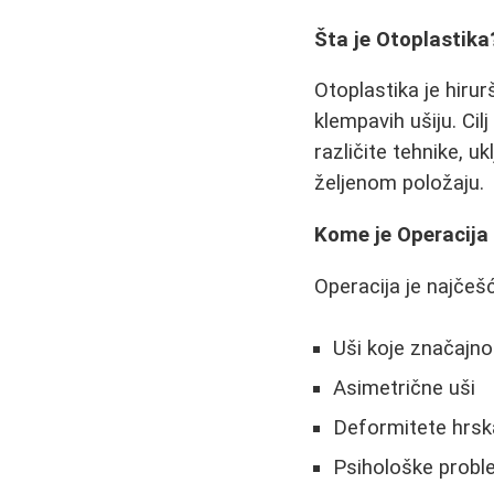
Šta je Otoplastika
Otoplastika je hirur
klempavih ušiju. Cilj
različite tehnike, uk
željenom položaju.
Kome je Operacija
Operacija je najčeš
Uši koje značajno
Asimetrične uši
Deformitete hrska
Psihološke probl