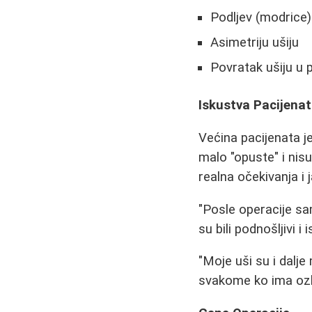
Podljev (modrice)
Asimetriju ušiju
Povratak ušiju u p
Iskustva Pacijena
Većina pacijenata j
malo "opuste" i nis
realna očekivanja i
"Posle operacije s
su bili podnošljivi i 
"Moje uši su i dalje
svakome ko ima ozbi