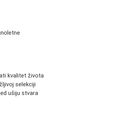
unoletne
i kvalitet života
ivoj selekciji
led ušiju stvara