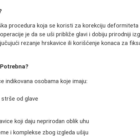
?
ška procedura koja se koristi za korekciju deformiteta 
 operacije je da se uši približe glavi i dobiju prirodniji i
ljučujući rezanje hrskavice ili korišćenje konaca za fiksa
 Potrebna?
će indikovana osobama koje imaju:
 strše od glave
vice koji daju neprirodan oblik uhu
eme i komplekse zbog izgleda ušiju