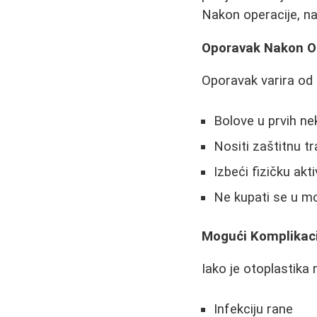
Nakon operacije, na 
Oporavak Nakon O
Oporavak varira od 
Bolove u prvih ne
Nositi zaštitnu t
Izbeći fizičku akt
Ne kupati se u m
Mogući Komplikaci
Iako je otoplastika 
Infekciju rane