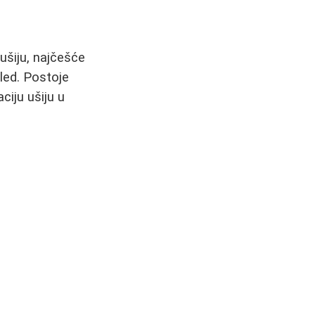
ušiju, najčešće
zgled. Postoje
ciju ušiju u