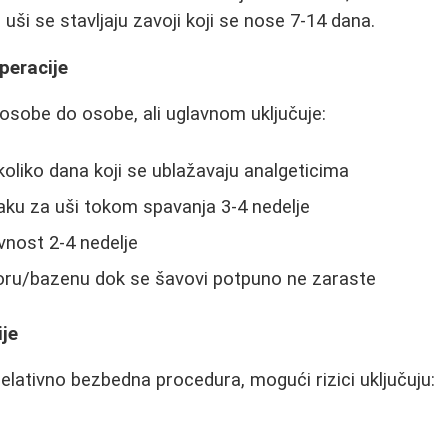
uši se stavljaju zavoji koji se nose 7-14 dana.
peracije
osobe do osobe, ali uglavnom uključuje:
koliko dana koji se ublažavaju analgeticima
raku za uši tokom spavanja 3-4 nedelje
ivnost 2-4 nedelje
oru/bazenu dok se šavovi potpuno ne zaraste
je
relativno bezbedna procedura, mogući rizici uključuju: