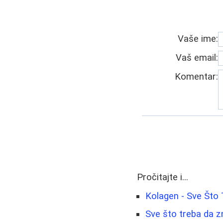
Vaše ime:
Vaš email:
Komentar:
Pročitajte i...
Kolagen - Sve Što
Sve što treba da z