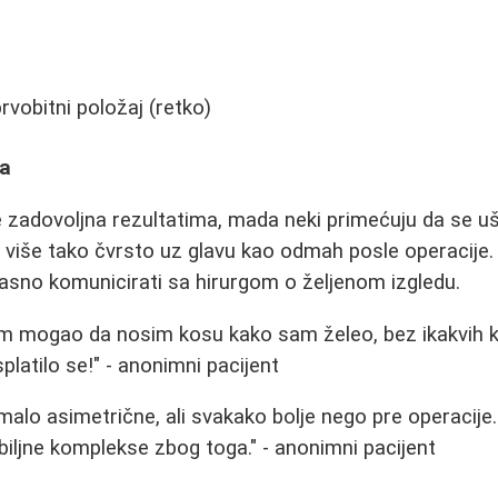
rvobitni položaj (retko)
ta
e zadovoljna rezultatima, mada neki primećuju da se u
u više tako čvrsto uz glavu kao odmah posle operacije.
 jasno komunicirati sa hirurgom o željenom izgledu.
am mogao da nosim kosu kako sam želeo, bez ikakvih 
isplatilo se!" - anonimni pacijent
 malo asimetrične, ali svakako bolje nego pre operacije
ljne komplekse zbog toga." - anonimni pacijent