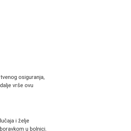
tvenog osiguranja,
dalje vrše ovu
učaja i želje
 boravkom u bolnici.