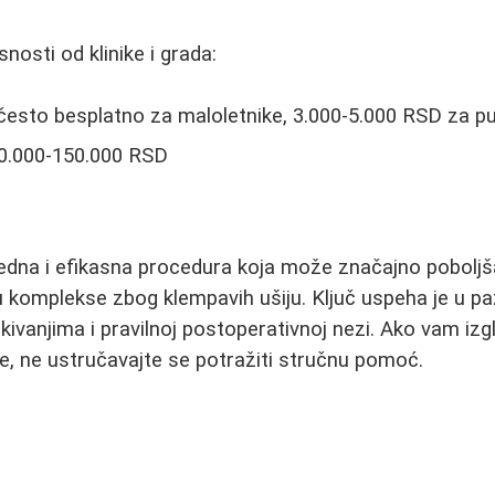
snosti od klinike i grada:
često besplatno za maloletnike, 3.000-5.000 RSD za p
 80.000-150.000 RSD
edna i efikasna procedura koja može značajno poboljšat
komplekse zbog klempavih ušiju. Ključ uspeha je u pažlj
kivanjima i pravilnoj postoperativnoj nezi. Ako vam izg
, ne ustručavajte se potražiti stručnu pomoć.