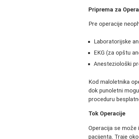
Priprema za Opera
Pre operacije neoph
Laboratorijske ana
EKG (za opštu an
Anesteziološki pr
Kod maloletnika op
dok punoletni mogu 
proceduru besplatn
Tok Operacije
Operacija se može izv
pacijenta. Traje ok