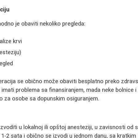
ciju
odno je obaviti nekoliko pregleda:
lize krvi
esteziju)
egled
eracija se obično može obaviti besplatno preko zdravs
imati problema sa finansiranjem, mada neke bolnice i 
o za osobe sa dopunskim osiguranjem.
oditi u lokalnoj ili opštoj anesteziji, u zavisnosti od sl
o 1-2 sata i obično se izvodi u jednom danu, sa kratkim