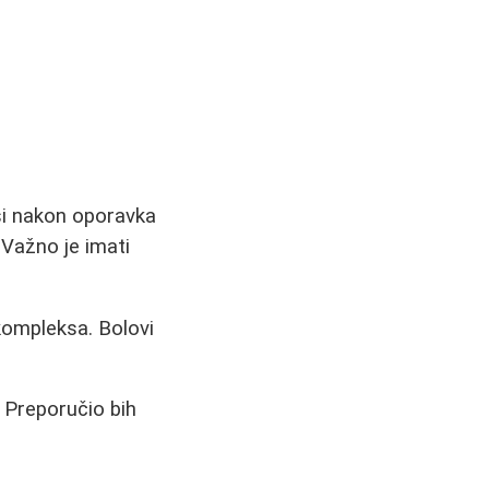
ši nakon oporavka
 Važno je imati
kompleksa. Bolovi
. Preporučio bih