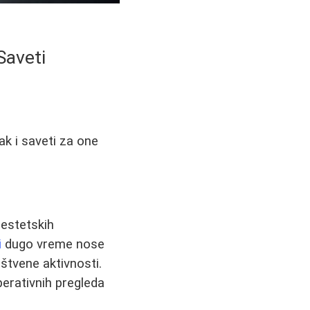
Saveti
ak i saveti za one
 estetskih
i
dugo vreme nose
uštvene aktivnosti.
erativnih pregleda