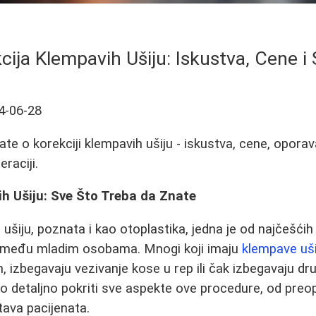
cija Klempavih Ušiju: Iskustva, Cene i 
4-06-28
te o korekciji klempavih ušiju - iskustva, cene, oporav
eraciji.
h Ušiju: Sve Što Treba da Znate
ušiju, poznata i kao otoplastika, jedna je od najčešćih
 među mladim osobama. Mnogi koji imaju
klempave uš
, izbegavaju vezivanje kose u rep ili čak izbegavaju dr
detaljno pokriti sve aspekte ove procedure, od preop
tava pacijenata.