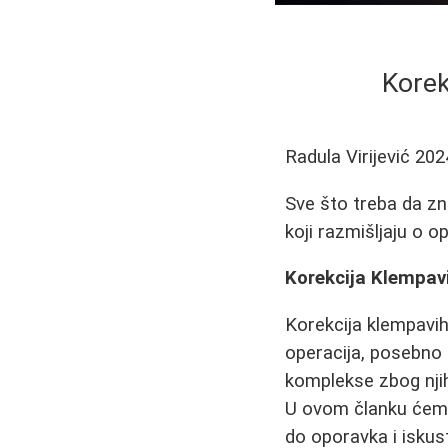
Korek
Radula Virijević
202
Sve što treba da zna
koji razmišljaju o op
Korekcija Klempavi
Korekcija klempavih 
operacija, posebno
komplekse zbog njih
U ovom članku ćemo 
do oporavka i iskus