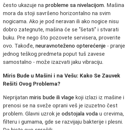
često ukazuje na
probleme sa nivelacijom
. Mašina
mora da stoji savršeno horizontalno na svim
nogicama. Ako je pod neravan ili ako nogice nisu
dobro zategnute, mašina će se "šetati" i stvarati
buku. Pre nego što pozovete servisera, proverite
ovo. Takođe,
neuravnoteženo opterećenje
- pranje
jednog teškog predmeta poput tuš zavese
samostalno - može izazvati jaku vibraciju.
Miris Bude u Mašini i na Vešu: Kako Se Zauvek
Rešiti Ovog Problema?
Neprijatan
miris bude ili vlage
koji izlazi iz mašine i
prenosi se na sveže oprani veš je izuzetno čest
problem. Glavni uzrok je
odstojala voda
u crevima,
filteru i gumama, gde se razvijaju bakterije i plesni.
Da biste ovo sprečili: