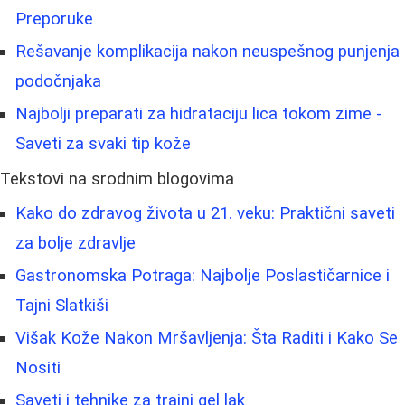
Preporuke
Rešavanje komplikacija nakon neuspešnog punjenja
podočnjaka
Najbolji preparati za hidrataciju lica tokom zime -
Saveti za svaki tip kože
Tekstovi na srodnim blogovima
Kako do zdravog života u 21. veku: Praktični saveti
za bolje zdravlje
Gastronomska Potraga: Najbolje Poslastičarnice i
Tajni Slatkiši
Višak Kože Nakon Mršavljenja: Šta Raditi i Kako Se
Nositi
Saveti i tehnike za trajni gel lak