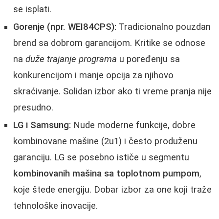
se isplati.
Gorenje (npr. WEI84CPS):
Tradicionalno pouzdan
brend sa dobrom garancijom. Kritike se odnose
na
duže trajanje programa
u poređenju sa
konkurencijom i manje opcija za njihovo
skraćivanje. Solidan izbor ako ti vreme pranja nije
presudno.
LG i Samsung:
Nude moderne funkcije, dobre
kombinovane mašine (2u1) i često produženu
garanciju. LG se posebno ističe u segmentu
kombinovanih mašina sa toplotnom pumpom
,
koje štede energiju. Dobar izbor za one koji traže
tehnološke inovacije.