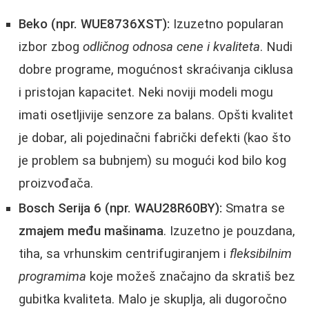
Beko (npr. WUE8736XST):
Izuzetno popularan
izbor zbog
odličnog odnosa cene i kvaliteta
. Nudi
dobre programe, mogućnost skraćivanja ciklusa
i pristojan kapacitet. Neki noviji modeli mogu
imati osetljivije senzore za balans. Opšti kvalitet
je dobar, ali pojedinačni fabrički defekti (kao što
je problem sa bubnjem) su mogući kod bilo kog
proizvođača.
Bosch Serija 6 (npr. WAU28R60BY):
Smatra se
zmajem među mašinama
. Izuzetno je pouzdana,
tiha, sa vrhunskim centrifugiranjem i
fleksibilnim
programima
koje možeš značajno da skratiš bez
gubitka kvaliteta. Malo je skuplja, ali dugoročno