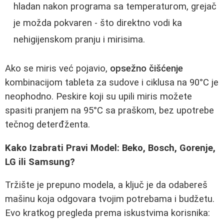
hladan nakon programa sa temperaturom, grejač
je možda pokvaren - što direktno vodi ka
nehigijenskom pranju i mirisima.
Ako se miris već pojavio,
opsežno čišćenje
kombinacijom tableta za sudove i ciklusa na 90°C je
neophodno. Peskire koji su upili miris možete
spasiti pranjem na 95°C sa praškom, bez upotrebe
tečnog deterđženta.
Kako Izabrati Pravi Model: Beko, Bosch, Gorenje,
LG ili Samsung?
Tržište je prepuno modela, a ključ je da odabereš
mašinu koja odgovara tvojim potrebama i budžetu.
Evo kratkog pregleda prema iskustvima korisnika: