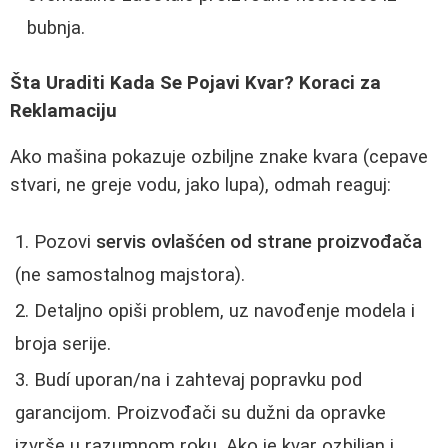
bubnja.
Šta Uraditi Kada Se Pojavi Kvar? Koraci za
Reklamaciju
Ako mašina pokazuje ozbiljne znake kvara (cepave
stvari, ne greje vodu, jako lupa), odmah reaguj:
Pozovi
servis ovlašćen od strane proizvođača
(ne samostalnog majstora).
Detaljno opiši problem, uz navođenje modela i
broja serije.
Budí uporan/na i zahtevaj popravku pod
garancijom. Proizvođači su dužni da opravke
izvrše u razumnom roku. Ako je kvar ozbiljan i