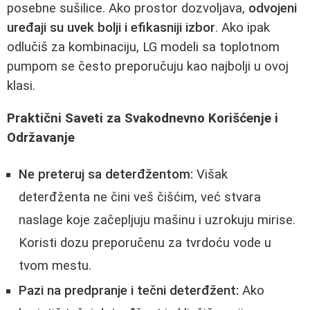
posebne sušilice. Ako prostor dozvoljava,
odvojeni
uređaji su uvek bolji i efikasniji izbor
. Ako ipak
odlučiš za kombinaciju, LG modeli sa toplotnom
pumpom se često preporučuju kao najbolji u ovoj
klasi.
Praktični Saveti za Svakodnevno Korišćenje i
Održavanje
Ne preteruj sa deterđžentom:
Višak
deterđženta ne čini veš čišćim, već stvara
naslage koje začepljuju mašinu i uzrokuju mirise.
Koristi dozu preporučenu za tvrdoću vode u
tvom mestu.
Pazi na predpranje i tečni deterđžent:
Ako