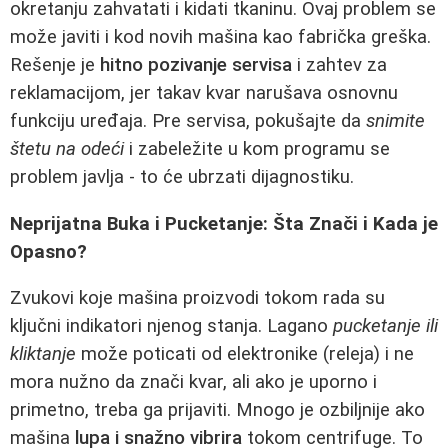
okretanju zahvatati i kidati tkaninu. Ovaj problem se
može javiti i kod novih mašina kao fabrička greška.
Rešenje je
hitno pozivanje servisa
i zahtev za
reklamacijom, jer takav kvar narušava osnovnu
funkciju uređaja. Pre servisa, pokušajte da
snimite
štetu na odeći
i zabeležite u kom programu se
problem javlja - to će ubrzati dijagnostiku.
Neprijatna Buka i Pucketanje: Šta Znači i Kada je
Opasno?
Zvukovi koje mašina proizvodi tokom rada su
ključni indikatori njenog stanja. Lagano
pucketanje ili
kliktanje
može poticati od elektronike (releja) i ne
mora nužno da znači kvar, ali ako je uporno i
primetno, treba ga prijaviti. Mnogo je ozbiljnije ako
mašina
lupa i snažno vibrira
tokom centrifuge. To