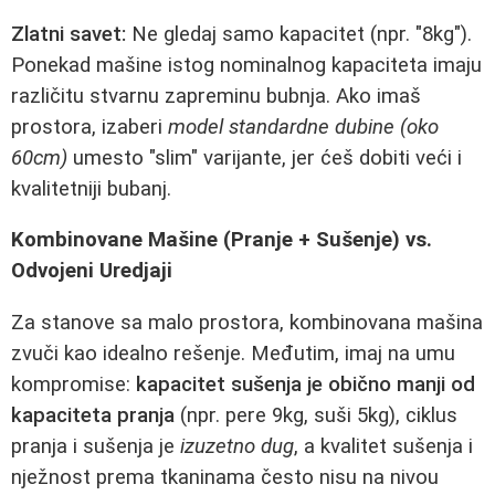
Zlatni savet:
Ne gledaj samo kapacitet (npr. "8kg").
Ponekad mašine istog nominalnog kapaciteta imaju
različitu stvarnu zapreminu bubnja. Ako imaš
prostora, izaberi
model standardne dubine (oko
60cm)
umesto "slim" varijante, jer ćeš dobiti veći i
kvalitetniji bubanj.
Kombinovane Mašine (Pranje + Sušenje) vs.
Odvojeni Uredjaji
Za stanove sa malo prostora, kombinovana mašina
zvuči kao idealno rešenje. Međutim, imaj na umu
kompromise:
kapacitet sušenja je obično manji od
kapaciteta pranja
(npr. pere 9kg, suši 5kg), ciklus
pranja i sušenja je
izuzetno dug
, a kvalitet sušenja i
nježnost prema tkaninama često nisu na nivou