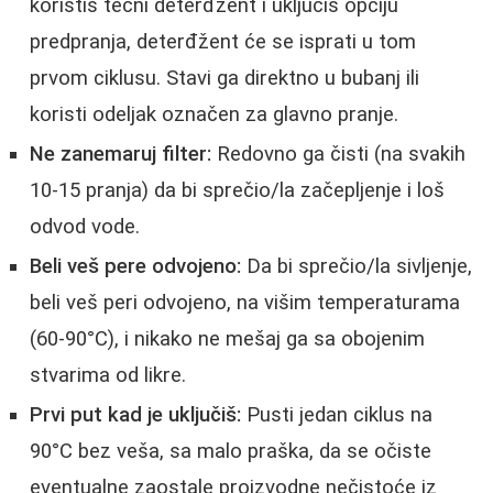
koristiš tečni deterđžent i uključiš opciju
predpranja, deterđžent će se isprati u tom
prvom ciklusu. Stavi ga direktno u bubanj ili
koristi odeljak označen za glavno pranje.
Ne zanemaruj filter:
Redovno ga čisti (na svakih
10-15 pranja) da bi sprečio/la začepljenje i loš
odvod vode.
Beli veš pere odvojeno:
Da bi sprečio/la sivljenje,
beli veš peri odvojeno, na višim temperaturama
(60-90°C), i nikako ne mešaj ga sa obojenim
stvarima od likre.
Prvi put kad je uključiš:
Pusti jedan ciklus na
90°C bez veša, sa malo praška, da se očiste
eventualne zaostale proizvodne nečistoće iz