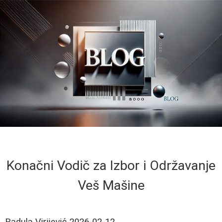
Konačni Vodič za Izbor i Održavanje
Veš Mašine
Radula Virijević
2026-02-12