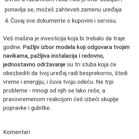
ponavlja se, možeš zahtevati
zamenu uređaja
.
Čuvaj sve dokumente o kupovini i servisu.
Veš mašina je investicija koja bi trebalo da traje
godine.
Pažljiv izbor modela koji odgovara tvojim
navikama, pažljiva instalacija i redovno,
jednostavno održavanje
su tri stuba koja će
obezbediti da tvoj uređaj radi besprekorno, štedi
vreme i energiju, i čuva tvoju odeću. Ne trpi
probleme - mnogi od njih se lako reše, a
pravovremenom reakcijom ćeš izbeći skuplje
popravke i gubitke.
Komentari