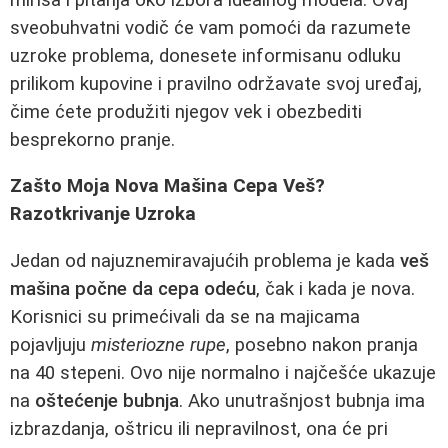
sveobuhvatni vodič će vam pomoći da razumete
uzroke problema, donesete informisanu odluku
prilikom kupovine i pravilno održavate svoj uređaj,
čime ćete produžiti njegov vek i obezbediti
besprekorno pranje.
Zašto Moja Nova Mašina Cepa Veš?
Razotkrivanje Uzroka
Jedan od najuznemiravajućih problema je kada
veš
mašina počne da cepa odeću
, čak i kada je nova.
Korisnici su primećivali da se na majicama
pojavljuju
misteriozne rupe
, posebno nakon pranja
na 40 stepeni. Ovo nije normalno i najčešće ukazuje
na
oštećenje bubnja
. Ako unutrašnjost bubnja ima
izbrazdanja, oštricu ili nepravilnost, ona će pri