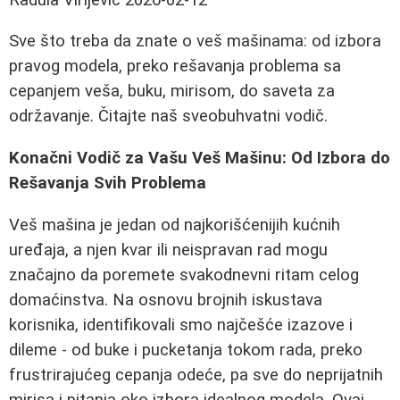
Sve što treba da znate o veš mašinama: od izbora
pravog modela, preko rešavanja problema sa
cepanjem veša, buku, mirisom, do saveta za
održavanje. Čitajte naš sveobuhvatni vodič.
Konačni Vodič za Vašu Veš Mašinu: Od Izbora do
Rešavanja Svih Problema
Veš mašina je jedan od najkorišćenijih kućnih
uređaja, a njen kvar ili neispravan rad mogu
značajno da poremete svakodnevni ritam celog
domaćinstva. Na osnovu brojnih iskustava
korisnika, identifikovali smo najčešće izazove i
dileme - od buke i pucketanja tokom rada, preko
frustrirajućeg cepanja odeće, pa sve do neprijatnih
mirisa i pitanja oko izbora idealnog modela. Ovaj