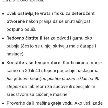
Uvek ostavljajte vrata i fioku za deterđžent
otvorene
nakon pranja da se unutrašnjost
potpuno osuši.
Redovno čistite filter
za odvod i gumu oko
bubnja (često se u njoj skrivaju male čarape i
naslage).
Koristite više temperature.
Kontinuirano pranje
samo na 30 ili 40 stepeni pogoduje naslagama.
Bar jednom nedeljno pustite prazan ciklus na 90
stepeni
sa tabletom za sudove ili specijalnim
sredstvom za čišćenje mašine.
Proverite da li mašina
greje vodu
. Ako veš izađe