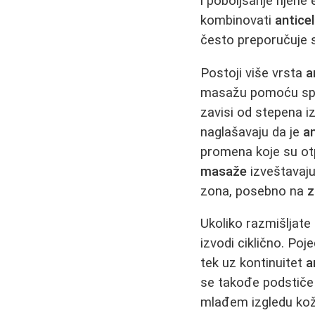
i poboljšanje njene
kombinovati
antice
često preporučuje s
Postoji više vrsta
a
masažu pomoću spec
zavisi od stepena iz
naglašavaju da je
a
promena koje su otp
masaže
izveštavaju
zona, posebno na
z
Ukoliko razmišljate
izvodi ciklično. Po
tek uz kontinuitet
a
se takođe podstiče 
mlađem izgledu kož