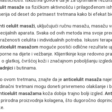
 elastičnosti. Iskustva govore da je za optimalne rezul
lulit masaže
sa fizičkom aktivnošću i prilagođenom is
erija od deset do petnaest tretmana kako bi efekat bi
nti celulit masaži
, uključujući ručnu masažu, masažu 
ijalnih aparata. Svaka od ovih metoda ima svoje pred
raženosti celulita i individualnih potreba. Iskusni terap
nticelulit masažom
moguće postići odlične rezultate u
orne na dijete i vežbanje. Klijentkinje koje redovno pr
 o glatkoj, čvršćoj koži i značajnom poboljšanju izgle
adnjici
i butinama.
 o ovom tretmanu, znajte da je
anticelulit masaža
naje
jedinačni tretmani mogu doneti privremeno olakšanje i b
nticelulit masažama
koža dobija trajno bolji izgled.
Ant
prirodna proizvodnja kolagena, što dugoročno doprino
e.