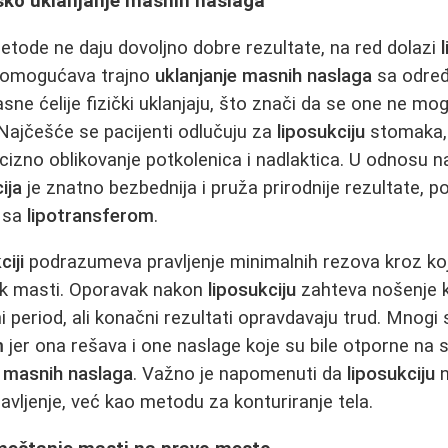
rško uklanjanje masnih naslaga
tode ne daju dovoljno dobre rezultate, na red dolazi
a omogućava trajno
uklanjanje masnih naslaga
sa određ
ne ćelije fizički uklanjaju, što znači da se one ne mog
 Najčešće se pacijenti odlučuju za
liposukciju
stomaka, 
precizno oblikovanje potkolenica i nadlaktica. U odnosu n
ija
je znatno bezbednija i pruža prirodnije rezultate, 
i sa
lipotransferom
.
ciji
podrazumeva pravljenje minimalnih rezova kroz koj
šak masti. Oporavak nakon
liposukciju
zahteva nošenje 
 period, ali konačni rezultati opravdavaju trud. Mnogi 
m
jer ona rešava i one naslage koje su bile otporne na
a masnih naslaga
. Važno je napomenuti da
liposukciju
n
ljenje, već kao metodu za konturiranje tela.