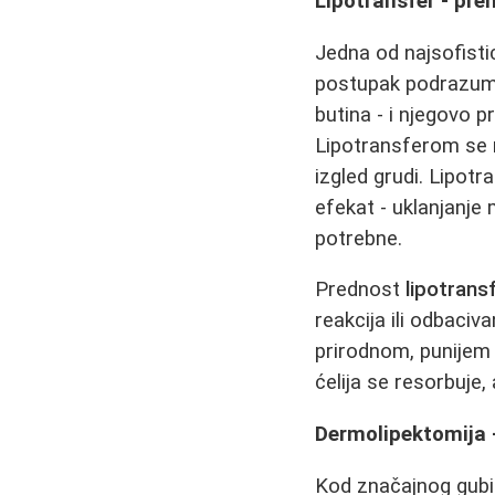
Lipotransfer - pr
Jedna od najsofistic
postupak podrazume
butina - i njegovo 
Lipotransferom se mo
izgled grudi. Lipot
efekat - uklanjanje
potrebne.
Prednost
lipotrans
reakcija ili odbaciva
prirodnom, punijem 
ćelija se resorbuje,
Dermolipektomija -
Kod značajnog gubitk