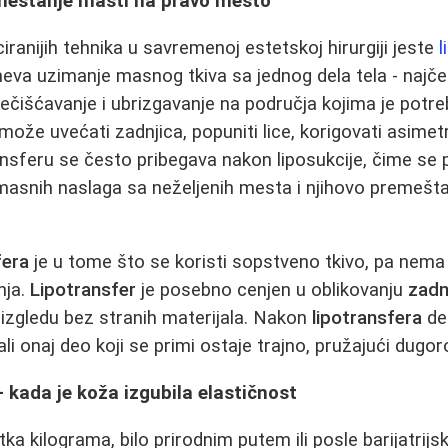
emeštanje masti na pravo mesto
iranijih tehnika u savremenoj estetskoj hirurgiji jeste
l
va uzimanje masnog tkiva sa jednog dela tela - najče
prečišćavanje i ubrizgavanje na područja kojima je potr
že uvećati zadnjica, popuniti lice, korigovati asimetrij
ransferu se često pribegava nakon liposukcije, čime se 
 masnih naslaga sa neželjenih mesta i njihovo premešt
fera
je u tome što se koristi sopstveno tkivo, pa nema r
nja.
Lipotransfer
je posebno cenjen u oblikovanju
zadn
izgledu bez stranih materijala. Nakon
lipotransfera
de
 ali onaj deo koji se primi ostaje trajno, pružajući dugo
 kada je koža izgubila elastičnost
a kilograma, bilo prirodnim putem ili posle barijatrijsk