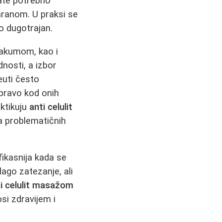
tate potrebno
hranom. U praksi se
o dugotrajan.
vakumom, kao i
nosti, a izbor
euti često
pravo kod onih
aktikuju
anti celulit
da problematičnih
fikasnija kada se
lago zatezanje, ali
i celulit masažom
si zdravijem i