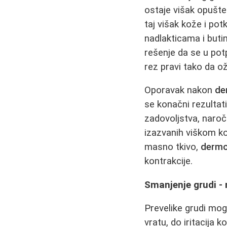
ostaje višak opušt
taj višak kože i po
nadlakticama i buti
rešenje da se u pot
rez pravi tako da ož
Oporavak nakon
de
se konačni rezultat
zadovoljstva, naroči
izazvanih viškom ko
masno tkivo,
dermo
kontrakcije.
Smanjenje grudi - 
Prevelike grudi mog
vratu, do iritacija k