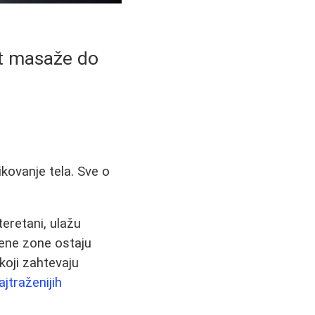
it masaže do
ikovanje tela. Sve o
eretani, ulažu
đene zone ostaju
koji zahtevaju
ajtraženijih