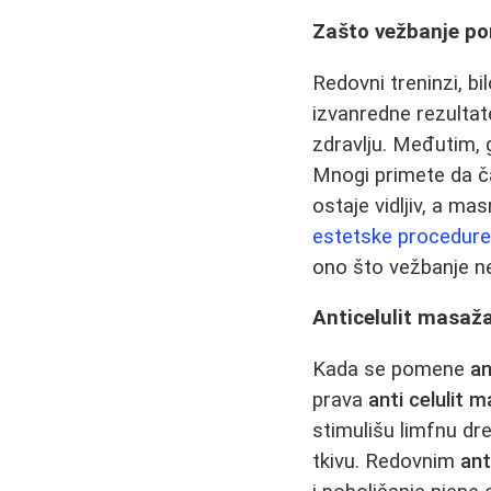
Zašto vežbanje po
Redovni treninzi, bi
izvanredne rezultat
zdravlju. Međutim, 
Mnogi primete da ča
ostaje vidljiv, a m
estetske procedur
ono što vežbanje n
Anticelulit masaža 
Kada se pomene
an
prava
anti celulit 
stimulišu limfnu dr
tkivu. Redovnim
ant