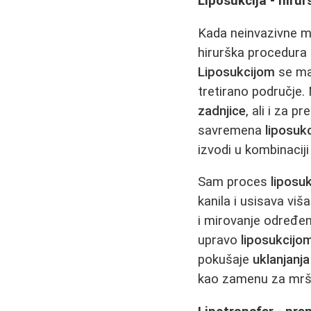
Liposukcija - hiru
Kada neinvazivne me
hirurška procedur
Liposukcijom
se mas
tretirano područje.
zadnjice
, ali i za 
savremena
liposukc
izvodi u kombinacij
Sam proces
liposuk
kanila i usisava vi
i mirovanje određeni
upravo
liposukcijo
pokušaje
uklanjanj
kao zamenu za mršav