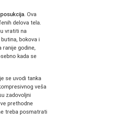
liposukcija
. Ova
enih delova tela.
u vratiti na
butina, bokova i
a ranije godine,
posebno kada se
e se uvodi tanka
kompresivnog veša
su zadovoljni
 sve prethodne
e treba posmatrati