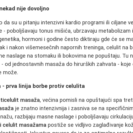
nekad nije dovoljno
lo da su u pitanju intenzivni kardio programi ili ciljane
e - poboljšavaju tonus mišića, ubrzavaju metabolizam
genetika, hormoni i godine često diktiraju gde će se ma
k i nakon višemesečnih napornih treninga, celulit na b
asne naslage na stomaku ili bokovima ne popuštaju. Tu 
e
- od jednostavnih masaža do hirurških zahvata - koje 
e može.
- prva linija borbe protiv celulita
ticelulit masaža
, većina pomisli na opuštajući spa tr
masaža
je znatno intenzivnija i zasniva se na specifičn
enažu, razbijaju masne naslage i poboljšavaju cirkulac
i celulit masažama
postiže se vidljivo zaglađivanje k