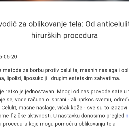
odič za oblikovanje tela: Od anticelul
hirurških procedura
6-06-20
je metode za borbu protiv celulita, masnih naslaga i obl
, lipolizi, liposukciji i drugim estetskim zahvatima.
ije retko je jednostavan. Mnogi od nas provode sate u t
e se, vode računa o ishrani - ali uprkos svemu, odre
Celulit, masne naslage, višak kože - sve su to izazovi 
ame fizičke aktivnosti. U nastavku donosimo pregled
n
i procedura koje mogu pomoći u oblikovanju tela.