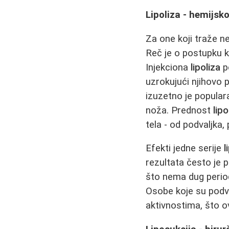
Lipoliza - hemijsk
Za one koji traže n
Reč je o postupku k
Injekciona
lipoliza
p
uzrokujući njihovo 
izuzetno je popula
noža. Prednost
lipo
tela - od podvaljka
Efekti jedne serije
l
rezultata često je 
što nema dug perio
Osobe koje su pod
aktivnostima, što o