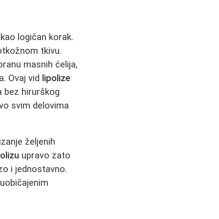
ao logičan korak.
potkožnom tkivu.
ranu masnih ćelija,
a. Ovaj vid
lipolize
 bez hirurškog
ovo svim delovima
izanje željenih
polizu
upravo zato
zo i jednostavno.
 uobičajenim