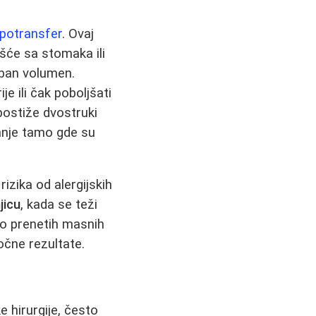
ipotransfer
. Ovaj
šće sa stomaka ili
eban volumen.
e ili čak poboljšati
postiže dvostruki
anje tamo gde su
izika od alergijskih
jicu
, kada se teži
o prenetih masnih
ročne rezultate.
e hirurgije, često