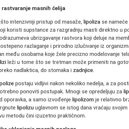
o rastvaranje masnih ćelija
ešto intenzivniji pristup od masaže,
lipoliza
se nameće k
oji koristi supstance za razgradnju masti direktno u 
odrazumeva ubrizgavanje rastvora koji deluje na memb
postepeno razlaganje i prirodno izlučivanje iz organizm
ran među osobama koje žele precizno modelovanje tela
lizi
leži u tome što se tretman može primeniti na got
, preko nadlaktica, do stomaka i
zadnjice
.
ipolize
postaju vidljivi nakon nekoliko nedelja, a za post
potrebno ponoviti postupak. Mnogi se opredeljuju za
li
d oporavka, a samo izvođenje
lipolizom
je relativno br
vrgnute
lipolizu
uglavnom se istog dana vraćaju svojim
vu metodu čini izuzetno praktičnom.