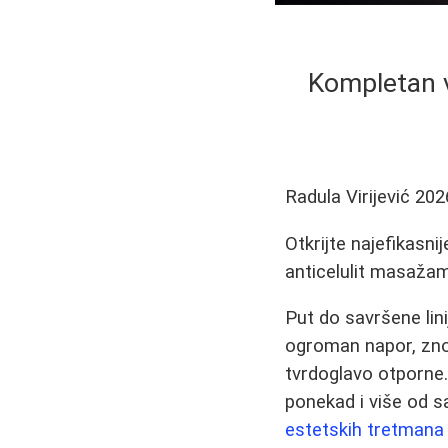
Kompletan v
Radula Virijević
202
Otkrijte najefikasni
anticelulit masažama
Put do savršene lin
ogroman napor, znoj
tvrdoglavo otporne. 
ponekad i više od s
estetskih tretmana