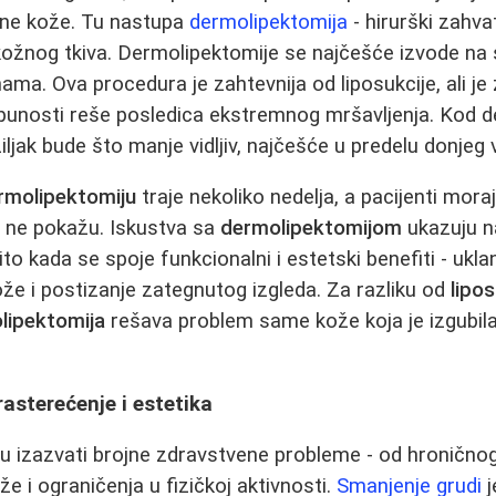
ene kože. Tu nastupa
dermolipektomija
- hirurški zahva
tkožnog tkiva. Dermolipektomije se najčešće izvode na
nama. Ova procedura je zahtevnija od liposukcije, ali j
punosti reše posledica ekstremnog mršavljenja. Kod d
iljak bude što manje vidljiv, najčešće u predelu donjeg 
rmolipektomiju
traje nekoliko nedelja, a pacijenti moraju
i ne pokažu. Iskustva sa
dermolipektomijom
ukazuju n
to kada se spoje funkcionalni i estetski benefiti - ukl
že i postizanje zategnutog izgleda. Za razliku od
lipos
lipektomija
rešava problem same kože koja je izgubi
rasterećenje i estetika
u izazvati brojne zdravstvene probleme - od hroničnog
ože i ograničenja u fizičkoj aktivnosti.
Smanjenje grudi
j