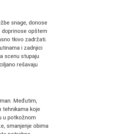
 vežbe snage, donose
 i doprinose opštem
sno tkivo zadržati.
utinama i zadnjici
na scenu stupaju
ciljano rešavaju
etman. Međutim,
im tehnikama koje
iju u potkožnom
ože, smanjenje obima