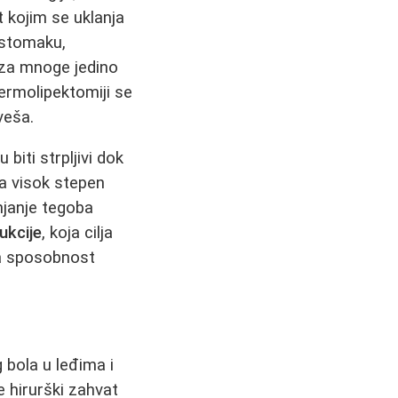
t kojim se uklanja
 stomaku,
e za mnoge jedino
ermolipektomiji se
veša.
 biti strpljivi dok
a visok stepen
anjanje tegoba
ukcije
, koja cilja
la sposobnost
 bola u leđima i
e hirurški zahvat