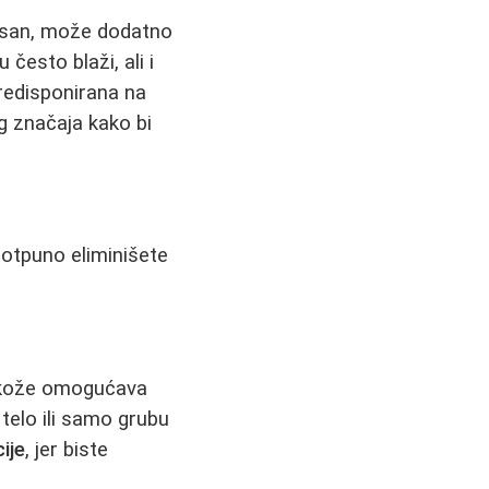
ikasan, može dodatno
 često blaži, ali i
predisponirana na
og značaja kako bi
 potpuno eliminišete
a kože omogućava
 telo ili samo grubu
ije
, jer biste