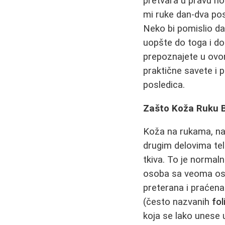
pretvara u pravu no
mi ruke dan-dva pos
Neko bi pomislio da
uopšte do toga i do
prepoznajete u ovom
praktične savete i 
posledica.
Zašto Koža Ruku B
Koža na rukama, naro
drugim delovima tel
tkiva. To je normal
osoba sa veoma oset
preterana i praćena
(često nazvanih
fol
koja se lako unese 