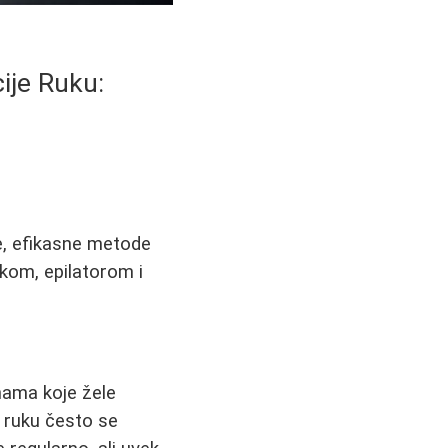
cije Ruku:
oke, efikasne metode
skom, epilatorom i
nama koje žele
a ruku često se