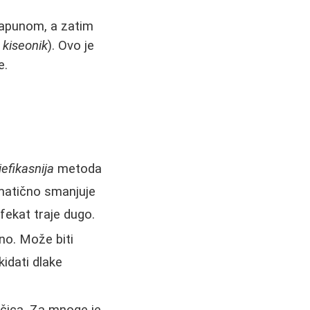
sapunom, a zatim
i kiseonik
). Ovo je
e.
jefikasnija
metoda
amatično smanjuje
fekat traje dugo.
tno. Može biti
idati dlake