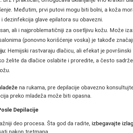
:
Brz i praktičan, omogućava uklanjanje vrlo kratkih dl
šenje
. Međutim, prvi putovi mogu biti bolni, a koža mor
i dezinfekcija glave epilatora su obavezni.
san, ali i najproblematičniji za osetljivu kožu. Može iza
u salonima (ponovno korišćenje voska) je takođe značaj
ju:
Hemijski rastvaraju dlačicu, ali efekat je površinski -
o želite da dlačice oslabite i proredite, a često sadrže
kožu.
ladeže
na rukama, pre depilacije obavezno konsultujte
cija preko mladeža može biti opasna.
sle Depilacije
ažniji deo procesa. Šta god da radite,
izbegavajte izla
sati nakon tretmana.