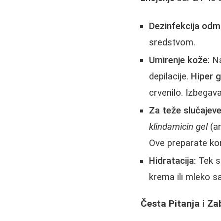
Dezinfekcija odm
sredstvom.
Umirenje kože:
Na
depilacije.
Hiper g
crvenilo. Izbegava
Za teže slučajeve
klindamicin gel
(an
Ove preparate kor
Hidratacija:
Tek s
krema ili mleko sa
Česta Pitanja i Za