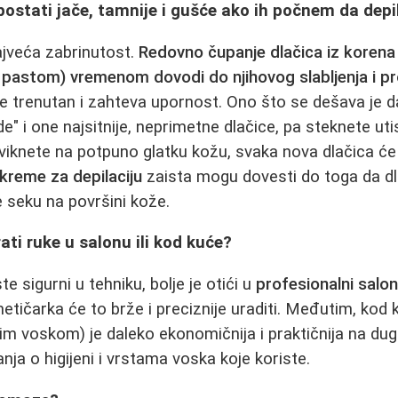
 postati jače, tamnije i gušće ako ih počnem da dep
ajveća zabrinutost.
Redovno čupanje dlačica iz korena
astom) vremenom dovodi do njihovog slabljenja i pr
e trenutan i zahteva upornost. Ono što se dešava je da
 i one najsitnije, neprimetne dlačice, pa steknete utis
iknete na potpuno glatku kožu, svaka nova dlačica će
i kreme za depilaciju
zaista mogu dovesti do toga da dl
se seku na površini kože.
irati ruke u salonu ili kod kuće?
ste sigurni u tehniku, bolje je otići u
profesionalni salo
ičarka će to brže i preciznije uraditi. Međutim, kod k
dnim voskom) je daleko ekonomičnija i praktičnija na du
anja o higijeni i vrstama voska koje koriste.