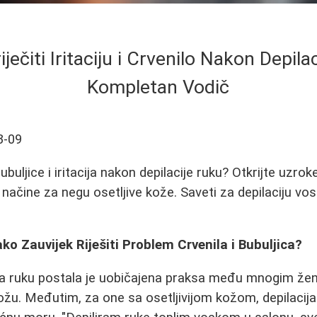
ječiti Iritaciju i Crvenilo Nakon Depila
Kompletan Vodič
3-09
ubuljice i iritacija nakon depilacije ruku? Otkrijte uzr
e načine za negu osetljive kože. Saveti za depilaciju vo
ko Zauvijek Riješiti Problem Crvenila i Bubuljica?
 sa ruku postala je uobičajena praksa među mnogim že
ožu. Međutim, za one sa osetljivijom kožom, depilacij