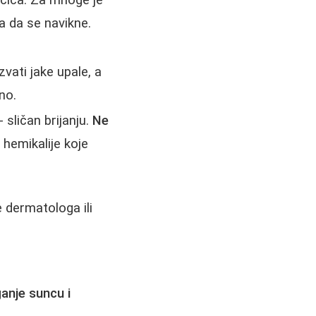
ačica. Za mnoge je
a da se navikne.
zvati jake upale, a
no.
 sličan brijanju.
Ne
 hemikalije koje
 dermatologa ili
ganje suncu i