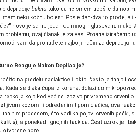
ćnu moru. "Depiliram ruke toplim voskom u salonu, sve
le depilacije
buknu
tako da ne smem uopšte da nosim 
 imam neku kožnu bolest. Posle dan-dva to prođe, ali
đe?" - ovo je samo jedan od mnogih glasova iz muke. A
 problemu, ovaj članak je za vas. Proanaliziraćemo uz
pomoći vam da pronađete najbolji način za depilaciju 
urno Reaguje Nakon Depilacije?
čito na predelu nadlaktice i lakta, često je tanja i ose
a. Kada se dlaka čupa iz korena, dolazi do mikropovred
na reakcija koja kod većine izaziva privremeno crvenil
ljivom kožom ili određenim tipom dlačica, ova reakci
 upalnim procesom, što vodi ka pojavi crvenih pečki, si
ikulitis
), a ponekad i gnojnih tačkica. Čest uzrok je i bak
u otvorene pore.