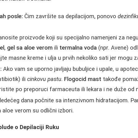
ah posle:
Čim završite sa depilacijom, ponovo
dezinfik
nosite proizvode koji su specijalno namenjeni za neg
el
,
gel sa aloe verom
ili
termalna voda
(npr. Avene) odl
jte masne kreme i ulja u prvih nekoliko sati jer mogu z
:
Ako vam se uporno javljaju bubuljice i upale, u apotec
tibiotik) ili
cinkovu pastu
.
Flogocid mast
takođe pomaže
istite po preporuci farmaceuta ili lekara i ne duže od 
ledećeg dana počnite sa intenzivnom hidratacijom. Pa
 aloe verom su odlični izbori.
blude o Depilaciji Ruku