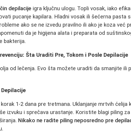
čin depilacije
igra ključnu ulogu. Topli vosak, iako ef
kovati pucanje kapilara. Hladni vosak ili šećerna pasta su
robleme ako se ne izvedu pravilno ili ako je koza već 
napomenuti da je higijena alata i preparata od suštinsk
 bakterija.
revenciju: Šta Uraditi Pre, Tokom i Posle Depilacije
olja od lečenja. Evo šta možete uraditi da smanjite ili
Depilacije
korak 1-2 dana pre tretmana. Uklanjanje mrtvih ćelij
e izvuku i sprečava urastanje. Koristite blagi piling za
širanja.
Nikako ne radite piling neposredno pre depilac
u.