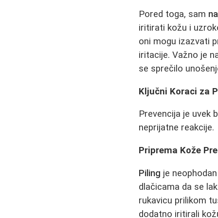
Pored toga, sam
na
iritirati kožu i uzro
oni mogu izazvati p
iritacije. Važno je 
se sprečilo unošenje
Ključni Koraci za P
Prevencija je uvek b
neprijatne reakcije.
Priprema Kože Pre 
Piling
je neophodan 
dlačicama da se lakš
rukavicu prilikom tu
dodatno iritirali kož