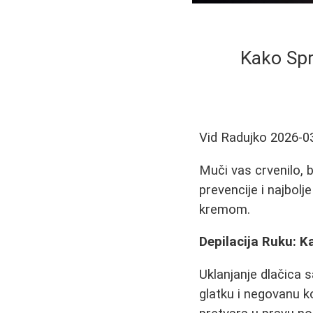
Kako Spri
Vid Radujko
2026-0
Muči vas crvenilo, b
prevencije i najbolj
kremom.
Depilacija Ruku: Ka
Uklanjanje dlačica
glatku i negovanu k