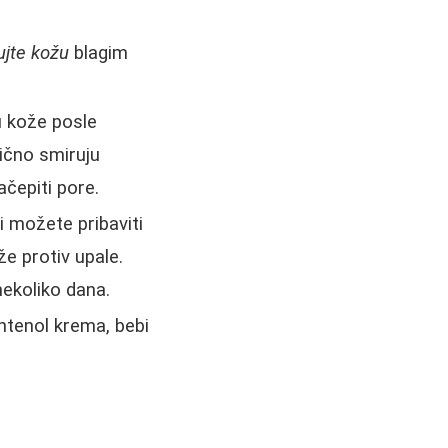
ujte kožu
blagim
u kože posle
ično smiruju
ačepiti pore.
i možete pribaviti
 protiv upale.
nekoliko dana.
ntenol krema, bebi