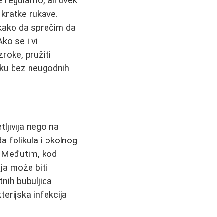
 regularno, ali uvek
kratke rukave.
 kako da sprečim da
ko se i vi
roke, pružiti
ruku bez neugodnih
tljivija nego na
a folikula i okolnog
o. Međutim, kod
ja može biti
tnih bubuljica
terijska infekcija