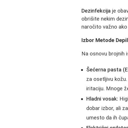
Dezinfekcija
je obav
obrišite nekim dez
naročito važno ako k
Izbor Metode Depil
Na osnovu brojnih 
Šećerna pasta (Eg
za osetljivu kožu
iritaciju. Mnoge 
Hladni vosak:
Higi
dobar izbor, ali 
umesto da ih čupa