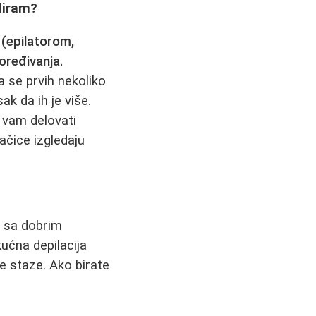
iliram?
 (epilatorom,
oređivanja.
 se prvih nekoliko
ak da ih je više.
 vam delovati
ačice izgledaju
n
sa dobrim
ućna depilacija
ge staze. Ako birate