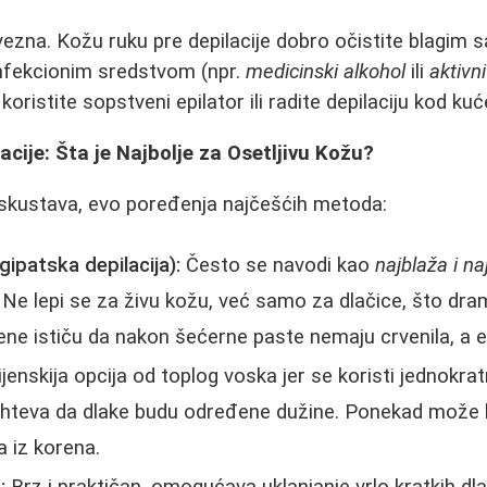
ezna. Kožu ruku pre depilacije dobro očistite blagim 
infekcionim sredstvom (npr.
medicinski alkohol
ili
aktivn
oristite sopstveni epilator ili radite depilaciju kod kuć
acije: Šta je Najbolje za Osetljivu Kožu?
iskustava, evo poređenja najčešćih metoda:
ipatska depilacija):
Često se navodi kao
najblaža i na
. Ne lepi se za živu kožu, već samo za dlačice, što dr
žene ističu da nakon šećerne paste nemaju crvenila, a e
jenskija opcija od toplog voska jer se koristi jednokra
zahteva da dlake budu određene dužine. Ponekad može k
 iz korena.