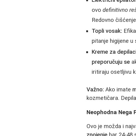
Električni epilator
ovo
definitivno re
Redovno čišćenje 
Topli vosak:
Efika
pitanje higijene 
Kreme za depilaci
preporučuju se
ak
iritiraju osetljivu 
Važno:
Ako imate
m
kozmetičara. Depila
Neophodna Nega Po
Ovo je možda i najv
znojenje
bar 24-48 