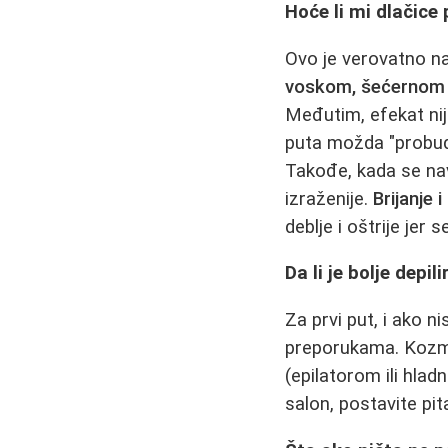
Hoće li mi dlačice
Ovo je verovatno n
voskom, šećernom p
Međutim, efekat nij
puta možda "probude"
Takođe, kada se nav
izraženije.
Brijanje 
deblje i oštrije jer 
Da li je bolje depil
Za prvi put, i ako ni
preporukama. Kozmet
(epilatorom ili hla
salon, postavite pit