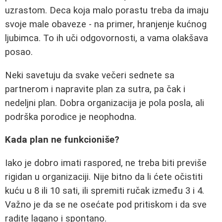
uzrastom. Deca koja malo porastu treba da imaju
svoje male obaveze - na primer, hranjenje kućnog
ljubimca. To ih uči odgovornosti, a vama olakšava
posao.
Neki savetuju da svake večeri sednete sa
partnerom i napravite plan za sutra, pa čak i
nedeljni plan. Dobra organizacija je pola posla, ali
podrška porodice je neophodna.
Kada plan ne funkcioniše?
Iako je dobro imati raspored, ne treba biti previše
rigidan u organizaciji. Nije bitno da li ćete očistiti
kuću u 8 ili 10 sati, ili spremiti ručak između 3 i 4.
Važno je da se ne osećate pod pritiskom i da sve
radite lagano i spontano.