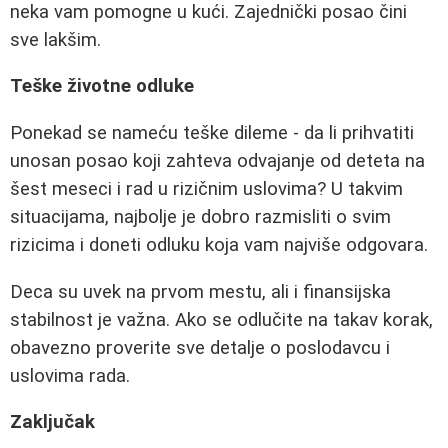
neka vam pomogne u kući. Zajednički posao čini
sve lakšim.
Teške životne odluke
Ponekad se nameću teške dileme - da li prihvatiti
unosan posao koji zahteva odvajanje od deteta na
šest meseci i rad u rizičnim uslovima? U takvim
situacijama, najbolje je dobro razmisliti o svim
rizicima i doneti odluku koja vam najviše odgovara.
Deca su uvek na prvom mestu, ali i finansijska
stabilnost je važna. Ako se odlučite na takav korak,
obavezno proverite sve detalje o poslodavcu i
uslovima rada.
Zaključak