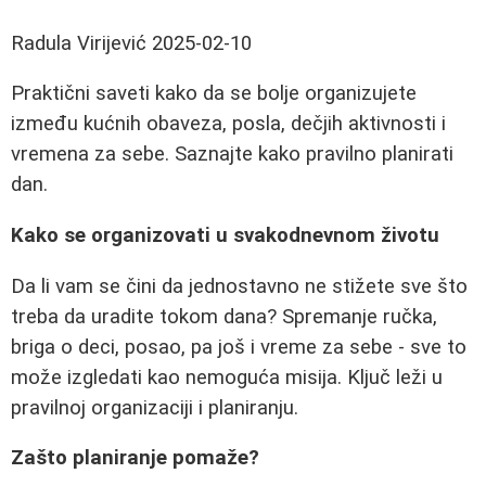
Radula Virijević
2025-02-10
Praktični saveti kako da se bolje organizujete
između kućnih obaveza, posla, dečjih aktivnosti i
vremena za sebe. Saznajte kako pravilno planirati
dan.
Kako se organizovati u svakodnevnom životu
Da li vam se čini da jednostavno ne stižete sve što
treba da uradite tokom dana? Spremanje ručka,
briga o deci, posao, pa još i vreme za sebe - sve to
može izgledati kao nemoguća misija. Ključ leži u
pravilnoj organizaciji i planiranju.
Zašto planiranje pomaže?