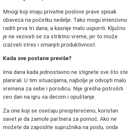
Mnogi koji imaju privatne poslove prave spisak
obaveza na početku nedelje. Tako mogu intenzivno
raditi prva tri dana, a kasnije malo usporiti. Ključno
je ne vezivati se za striktno vreme, jer to može
izazvati stres i smanjiti produktivnost.
Kada sve postane previše?
Ima dana kada jednostavno ne stignete sve što ste
planirali. U tim situacijama, najbolje je odvojiti malo
vremena za sebe i porodicu. Nije grešha potrošiti
ceo dan na igru sa decom i opuštanje.
Za one koji se osećaju preopterećeno, koristan
savet je da zamole partnera za pomoć. Ako ne
možete da zaposlite supružnika na poslu, onda