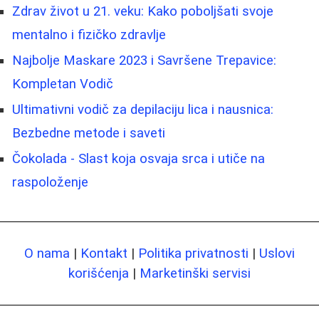
Zdrav život u 21. veku: Kako poboljšati svoje
mentalno i fizičko zdravlje
Najbolje Maskare 2023 i Savršene Trepavice:
Kompletan Vodič
Ultimativni vodič za depilaciju lica i nausnica:
Bezbedne metode i saveti
Čokolada - Slast koja osvaja srca i utiče na
raspoloženje
O nama
|
Kontakt
|
Politika privatnosti
|
Uslovi
korišćenja
|
Marketinški servisi