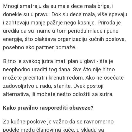
Mnogi smatraju da su male dece mala briga, i
donekle su u pravu. Dok su deca mala, više spavaju
i zahtevaju manje pažnje nego kasnije. Priroda je
uredila da su mame u tom periodu mlade i pune
energije, što olakšava organizaciju kućnih poslova,
posebno ako partner pomaže.
Bitno je svakog jutra imati plan u glavi - šta je
neophodno uraditi tog dana. Sve što nije hitno
možete precrtati i krenuti redom. Ako ne osećate
zadovoljstvo u radu, stanite. Uvek postoji
alternativa, ili možete nešto odložiti za sutra.
Kako pravilno rasporediti obaveze?
Za kućne poslove je važno da se ravnomerno
podele među članovima kuće, u skladu sa