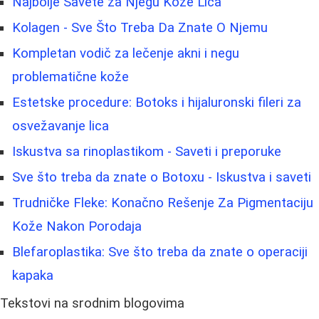
Najbolje Savete za Njegu Kože Lica
Kolagen - Sve Što Treba Da Znate O Njemu
Kompletan vodič za lečenje akni i negu
problematične kože
Estetske procedure: Botoks i hijaluronski fileri za
osvežavanje lica
Iskustva sa rinoplastikom - Saveti i preporuke
Sve što treba da znate o Botoxu - Iskustva i saveti
Trudničke Fleke: Konačno Rešenje Za Pigmentaciju
Kože Nakon Porodaja
Blefaroplastika: Sve što treba da znate o operaciji
kapaka
Tekstovi na srodnim blogovima