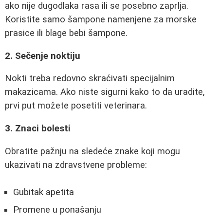
ako nije dugodlaka rasa ili se posebno zaprlja.
Koristite samo šampone namenjene za morske
prasice ili blage bebi šampone.
2. Sečenje noktiju
Nokti treba redovno skraćivati specijalnim
makazicama. Ako niste sigurni kako to da uradite,
prvi put možete posetiti veterinara.
3. Znaci bolesti
Obratite pažnju na sledeće znake koji mogu
ukazivati na zdravstvene probleme:
Gubitak apetita
Promene u ponašanju