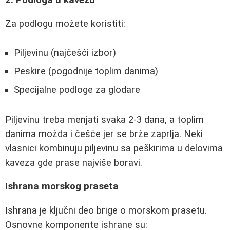
Za podlogu možete koristiti:
Piljevinu (najčešći izbor)
Peskire (pogodnije toplim danima)
Specijalne podloge za glodare
Piljevinu treba menjati svaka 2-3 dana, a toplim
danima možda i češće jer se brže zaprlja. Neki
vlasnici kombinuju piljevinu sa peškirima u delovima
kaveza gde prase najviše boravi.
Ishrana morskog praseta
Ishrana je ključni deo brige o morskom prasetu.
Osnovne komponente ishrane su: