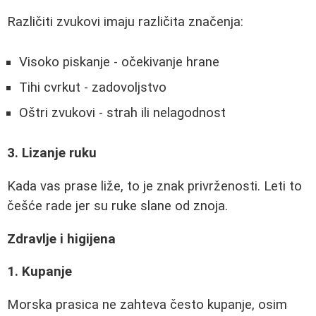
Različiti zvukovi imaju različita značenja:
Visoko piskanje - očekivanje hrane
Tihi cvrkut - zadovoljstvo
Oštri zvukovi - strah ili nelagodnost
3. Lizanje ruku
Kada vas prase liže, to je znak privrženosti. Leti to
češće rade jer su ruke slane od znoja.
Zdravlje i higijena
1. Kupanje
Morska prasica ne zahteva često kupanje, osim