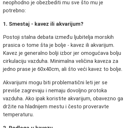
neophodno je obezbediti mu sve što mu je
potrebno:
1. Smestaj - kavez ili akvarijum?
Postoji stalna debata između ljubitelja morskih
prasica o tome šta je bolje - kavez ili akvarijum.
Kavez je generalno bolji izbor jer omogućava bolju
cirkulaciju vazduha. Minimalna veličina kaveza za
jedno prase je 60x40cm, ali što veći kavez to bolje.
Akvarijumi mogu biti problematični leti jer se
previše zagrevaju i nemaju dovoljno protoka
vazduha. Ako ipak koristite akvarijum, obavezno ga
držite na hladnijem mestu i često proveravte
temperaturu.
2. Podloga u kavezu