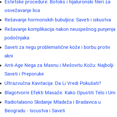
Estetske procedure: Botoks i hijaluronski fileri za
osvežavanje lica
Rešavanje hormonskih bubuljica: Saveti i iskustva
Rešavanje komplikacija nakon neuspešnog punjenja
podočnjaka
Saveti za negu problematične kože i borbu protiv
akni
Anti-Age Nega za Masnu i Mešovitu Kožu: Najbolji
Saveti i Preporuke
Ultrazvučna Kavitacija: Da Li Vredi Pokušati?
Blagotvorni Efekti Masaže: Kako Opustiti Telo i Um
Radiotalasno Skidanje Mladeža i Bradavica u
Beogradu - Iscustva i Saveti