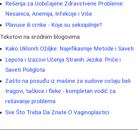
Rešenja za Uobičajene Zdravstvene Probleme:
Nesanica, Anemija, Infekcije i Više
Plavuse ili crnke - Koje su seksipilnije?
Tekstovi na srodnim blogovima
Kako Ukloniti Ožiljke: Najefikasnije Metode i Saveti
Lepota i Izazovi Učenja Stranih Jezika: Priče i
Saveti Poliglota
Zašto na posuđu iz mašine za sudove ostaju beli
tragovi, tačkice i fleke - kompletan vodič za
rešavanje problema
Sve Što Treba Da Znate O Vaginoplastici