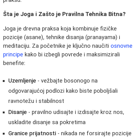
Šta je Joga i Zašto je Pravilna Tehnika Bitna?
Joga je drevna praksa koja kombinuje fizičke
pozicije (asane), tehnike disanja (pranayama) i
meditaciju. Za početnike je ključno naučiti
osnovne
principe
kako bi izbegli povrede i maksimizirali
benefite:
Uzemljenje
- vežbajte bosonogo na
odgovarajućoj podlozi kako biste poboljšali
ravnotežu i stabilnost
Disanje
- pravilno udisajte i izdisajte kroz nos,
uskladite disanje sa pokretima
Granice prijatnosti
- nikada ne forsirajte pozicije