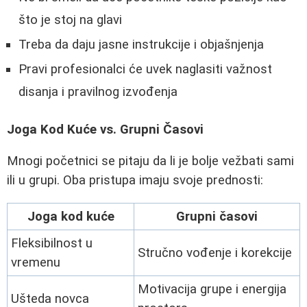
što je stoj na glavi
Treba da daju jasne instrukcije i objašnjenja
Pravi profesionalci će uvek naglasiti važnost
disanja i pravilnog izvođenja
Joga Kod Kuće vs. Grupni Časovi
Mnogi početnici se pitaju da li je bolje vežbati sami
ili u grupi. Oba pristupa imaju svoje prednosti:
Joga kod kuće
Grupni časovi
Fleksibilnost u
Stručno vođenje i korekcije
vremenu
Motivacija grupe i energija
Ušteda novca