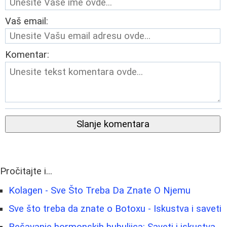
Vaš email:
Komentar:
Slanje komentara
Pročitajte i...
Kolagen - Sve Što Treba Da Znate O Njemu
Sve što treba da znate o Botoxu - Iskustva i saveti
Rešavanje hormonskih bubuljica: Saveti i iskustva