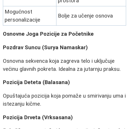
prostora
Mogućnost
Bolje za učenje osnova
personalizacije
Osnovne Joga Pozicije za Početnike
Pozdrav Suncu (Surya Namaskar)
Osnovna sekvenca koja zagreva telo i uključuje
većinu glavnih pokreta. Idealna za jutarnju praksu.
Pozicija Deteta (Balasana)
Opuštajuća pozicija koja pomaže u smirivanju uma i
istezanju kičme.
Pozicija Drveta (Vrksasana)