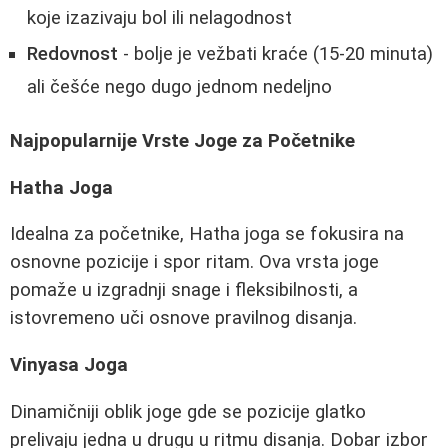
koje izazivaju bol ili nelagodnost
Redovnost
- bolje je vežbati kraće (15-20 minuta)
ali češće nego dugo jednom nedeljno
Najpopularnije Vrste Joge za Početnike
Hatha Joga
Idealna za početnike, Hatha joga se fokusira na
osnovne pozicije i spor ritam. Ova vrsta joge
pomaže u izgradnji snage i fleksibilnosti, a
istovremeno uči osnove pravilnog disanja.
Vinyasa Joga
Dinamičniji oblik joge gde se pozicije glatko
prelivaju jedna u drugu u ritmu disanja. Dobar izbor