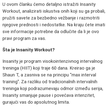
U ovom članku ćemo detaljno istražiti Insanity
Workout, analizirati iskustva onih koji su ga probali,
pružiti savete za bezbedno vežbanje i razmotriti
njegove prednosti i nedostatke. Na kraju ćete imati
sve informacije potrebne da odlučite da li je ovo
pravi program za vas.
Šta je Insanity Workout?
Insanity je program visokointenzivnog intervalnog
treninga (HIIT) koji traje 60 dana. Kreirao ga je
Shaun T, a zasniva se na principu "max interval
training". Za razliku od tradicionalnih intervalnih
treninga koji podrazumevaju odmor između serija,
Insanity smanjuje pause i povećava intenzitet,
gurajući vas do apsolutnog limita.