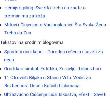
Hemijski piling: Sve što treba da znate o
tretmanima za kožu
Mitovi i Činjenice o Vaginoplastici: Šta Svaka Žena
Treba da Zna
Tekstovi na srodnim blogovima
Spušteni očni kapci - Prirodna rešenja i saveti za
negu
Grudi kao simbol: Estetika, Zdravlje i Lični Izbori
11 Otrovnih Biljaka u Stanu i Vrtu: Vodič za
Bezbednost Dece i Kućnih Ljubimaca
Ultrazvučno Čišćenje Lica: Iskustva, Efekti i Saveti