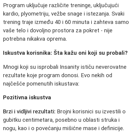
Program uključuje različite treninge, uključujući
kardio, plyometriju, vežbe snage i istezanja. Svaki
trening traje između 40 i 60 minuta i zahteva samo
vaše telo i dovoljno prostora za pokret - nije
potrebna nikakva oprema.
Iskustva korisnika: Šta kažu oni koji su probali?
Mnogi koji su isprobali Insanity ističu neverovatne
rezultate koje program donosi. Evo nekih od
najčešće pomenutih iskustava:
Pozitivna iskustva
Brzi i vidljivi rezultati:
Brojni korisnici su izvestili o
gubitku centimetara, posebno u oblasti struka i
nogu, kao i o povećanju mišićne mase i definicije.