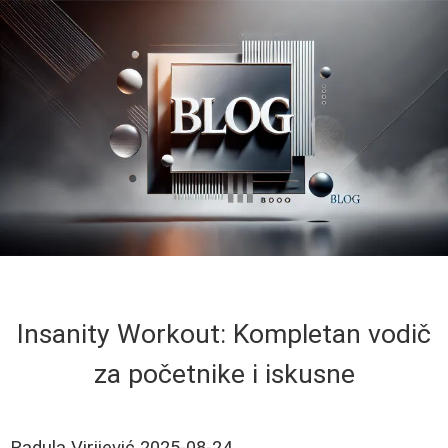
Insanity Workout: Kompletan vodič
za početnike i iskusne
Radula Virijević
2025-08-24