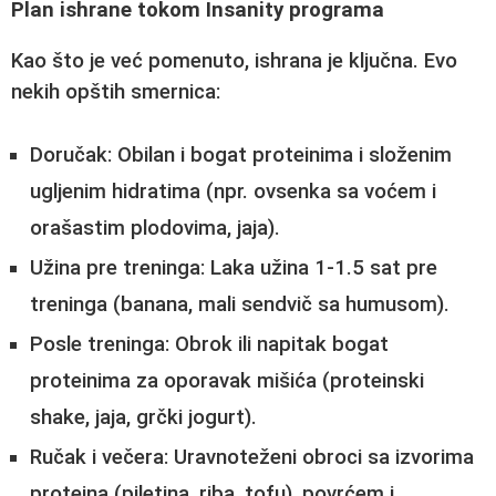
Plan ishrane tokom Insanity programa
Kao što je već pomenuto, ishrana je ključna. Evo
nekih opštih smernica:
Doručak:
Obilan i bogat proteinima i složenim
ugljenim hidratima (npr. ovsenka sa voćem i
orašastim plodovima, jaja).
Užina pre treninga:
Laka užina 1-1.5 sat pre
treninga (banana, mali sendvič sa humusom).
Posle treninga:
Obrok ili napitak bogat
proteinima za oporavak mišića (proteinski
shake, jaja, grčki jogurt).
Ručak i večera:
Uravnoteženi obroci sa izvorima
proteina (piletina, riba, tofu), povrćem i