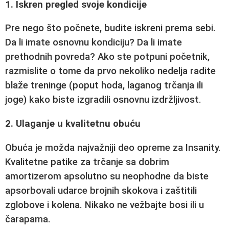
1. Iskren pregled svoje kondicije
Pre nego što počnete, budite iskreni prema sebi.
Da li imate osnovnu kondiciju? Da li imate
prethodnih povreda? Ako ste potpuni početnik,
razmislite o tome da prvo nekoliko nedelja radite
blaže treninge (poput hoda, laganog trčanja ili
joge) kako biste izgradili osnovnu izdržljivost.
2. Ulaganje u kvalitetnu obuću
Obuća je možda najvažniji deo opreme za Insanity.
Kvalitetne patike za trčanje sa dobrim
amortizerom apsolutno su neophodne da biste
apsorbovali udarce brojnih skokova i zaštitili
zglobove i kolena. Nikako ne vežbajte bosi ili u
čarapama.