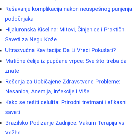
Rešavanje komplikacija nakon neuspešnog punjenja
podočnjaka
Hijaluronska Kiselina: Mitovi, Činjenice i Praktični
Saveti za Negu Kože
Ultrazvučna Kavitacija: Da Li Vredi Pokušati?
Matične ćelije iz pupčane vrpce: Sve što treba da
znate
Rešenja za Uobičajene Zdravstvene Probleme:
Nesanica, Anemija, Infekcije i Više
Kako se rešiti celulita: Prirodni tretmani i efikasni
saveti
Brazilsko Podizanje Zadnjice: Vakum Terapija vs
Vežbe