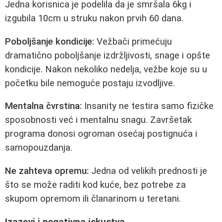
Jedna korisnica je podelila da je smršala 6kg i
izgubila 10cm u struku nakon prvih 60 dana.
Poboljšanje kondicije:
Vežbači primećuju
dramatično poboljšanje izdržljivosti, snage i opšte
kondicije. Nakon nekoliko nedelja, vežbe koje su u
početku bile nemoguće postaju izvodljive.
Mentalna čvrstina:
Insanity ne testira samo fizičke
sposobnosti već i mentalnu snagu. Završetak
programa donosi ogroman osećaj postignuća i
samopouzdanja.
Ne zahteva opremu:
Jedna od velikih prednosti je
što se može raditi kod kuće, bez potrebe za
skupom opremom ili članarinom u teretani.
Izazovi i negativna iskustva