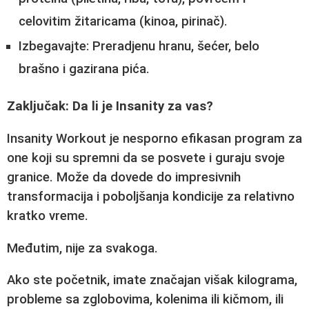
celovitim žitaricama (kinoa, pirinač).
Izbegavajte:
Preradjenu hranu, šećer, belo
brašno i gazirana pića.
Zaključak: Da li je Insanity za vas?
Insanity Workout je nesporno efikasan program za
one koji su spremni da se posvete i guraju svoje
granice. Može da dovede do impresivnih
transformacija i poboljšanja kondicije za relativno
kratko vreme.
Međutim, nije za svakoga.
Ako ste početnik, imate značajan višak kilograma,
probleme sa zglobovima, kolenima ili kičmom, ili