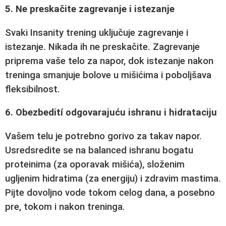
5. Ne preskačite zagrevanje i istezanje
Svaki Insanity trening uključuje zagrevanje i
istezanje. Nikada ih ne preskačite. Zagrevanje
priprema vaše telo za napor, dok istezanje nakon
treninga smanjuje bolove u mišićima i poboljšava
fleksibilnost.
6. Obezbedití odgovarajuću ishranu i hidrataciju
Vašem telu je potrebno gorivo za takav napor.
Usredsredite se na balanced ishranu bogatu
proteinima (za oporavak mišića), složenim
ugljenim hidratima (za energiju) i zdravim mastima.
Pijte dovoljno vode tokom celog dana, a posebno
pre, tokom i nakon treninga.