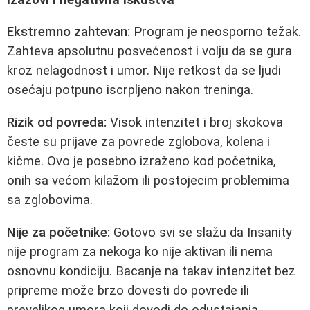
Ekstremno zahtevan:
Program je neosporno težak.
Zahteva apsolutnu posvećenost i volju da se gura
kroz nelagodnost i umor. Nije retkost da se ljudi
osećaju potpuno iscrpljeno nakon treninga.
Rizik od povreda:
Visok intenzitet i broj skokova
česte su prijave za povrede zglobova, kolena i
kičme. Ovo je posebno izraženo kod početnika,
onih sa većom kilažom ili postojecim problemima
sa zglobovima.
Nije za početnike:
Gotovo svi se slažu da Insanity
nije program za nekoga ko nije aktivan ili nema
osnovnu kondiciju. Bacanje na takav intenzitet bez
pripreme može brzo dovesti do povrede ili
prevelikog umora koji dovodi do odustajanja.