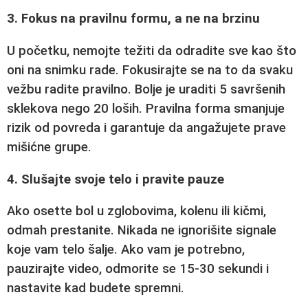
3. Fokus na pravilnu formu, a ne na brzinu
U početku, nemojte težiti da odradite sve kao što
oni na snimku rade. Fokusirajte se na to da svaku
vežbu radite pravilno. Bolje je uraditi 5 savršenih
sklekova nego 20 loših. Pravilna forma smanjuje
rizik od povreda i garantuje da angažujete prave
mišićne grupe.
4. Slušajte svoje telo i pravite pauze
Ako osette bol u zglobovima, kolenu ili kičmi,
odmah prestanite. Nikada ne ignorišite signale
koje vam telo šalje. Ako vam je potrebno,
pauzirajte video, odmorite se 15-30 sekundi i
nastavite kad budete spremni.