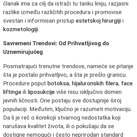
članak ima za cilj da istraži tu tanku liniju, razjasni
razlike između različitih procedura i promovise
svestan i informisan pristup
estetskoj hirurgiji
i
kozmetologiji
.
Savremeni Trendovi: Od Prihvatljivog do
Uznemirujućeg
Posmatrajući trenutne trendove, nameće se pitanje
šta je postalo prihvatljivo, a šta je prešlo granicu.
Procedure poput
botoksa
,
hijaluronskih filera
,
face
liftinga
ili
liposukcije
više nisu isključivo domen
javnih ličnosti. One postaju sve dostupnije široj
populaciji. Međutim, ključno je razumeti motivaciju.
Da li je reč o
korekciji
stvarnog nedostatka koji
narušava kvalitet života, ili o pokušaju da se
dostigne nemogući i često neprirodan standard