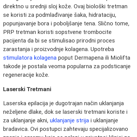
direktno u srednji sloj kože. Ovaj biološki tretman
se koristi za podmlađivanje šaka, hidrataciju,
popunjavanje bora i poboljšanje tena. Slično tome,
PRP tretman koristi sopstvene trombocite
pacijenta da bi se stimulisao prirodni proces
zarastanja i proizvodnje kolagena. Upotreba
stimulatora kolagena
poput Dermapena ili Miolifta
takode je postala veoma popularna za podsticanje
regeneracije kože.
Laserski Tretmani
Laserska epilacija je dugotrajan način uklanjanja
neželjene dlake, dok se laserski tretmani koriste i
za uklanjanje akni,
uklanjanje strija
i uklanjanje
bradavica. Ovi postupci zahtevaju specijalizovano