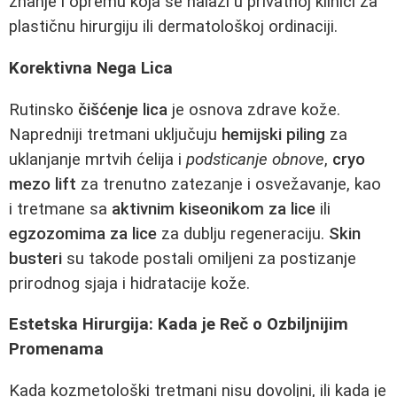
znanje i opremu koja se nalazi u privatnoj klinici za
plastičnu hirurgiju ili dermatološkoj ordinaciji.
Korektivna Nega Lica
Rutinsko
čišćenje lica
je osnova zdrave kože.
Napredniji tretmani uključuju
hemijski piling
za
uklanjanje mrtvih ćelija i
podsticanje obnove
,
cryo
mezo lift
za trenutno zatezanje i osvežavanje, kao
i tretmane sa
aktivnim kiseonikom za lice
ili
egzozomima za lice
za dublju regeneraciju.
Skin
busteri
su takode postali omiljeni za postizanje
prirodnog sjaja i hidratacije kože.
Estetska Hirurgija: Kada je Reč o Ozbiljnijim
Promenama
Kada kozmetološki tretmani nisu dovoljni, ili kada je