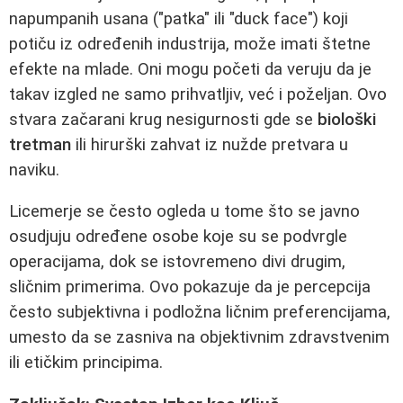
napumpanih usana ("patka" ili "duck face") koji
potiču iz određenih industrija, može imati štetne
efekte na mlade. Oni mogu početi da veruju da je
takav izgled ne samo prihvatljiv, već i poželjan. Ovo
stvara začarani krug nesigurnosti gde se
biološki
tretman
ili hirurški zahvat iz nužde pretvara u
naviku.
Licemerje se često ogleda u tome što se javno
osudjuju određene osobe koje su se podvrgle
operacijama, dok se istovremeno divi drugim,
sličnim primerima. Ovo pokazuje da je percepcija
često subjektivna i podložna ličnim preferencijama,
umesto da se zasniva na objektivnim zdravstvenim
ili etičkim principima.