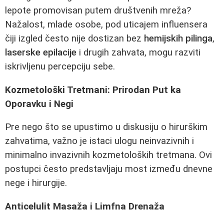
lepote promovisan putem društvenih mreža?
Nažalost, mlade osobe, pod uticajem influensera
čiji izgled često nije dostizan bez
hemijskih pilinga
,
laserske epilacije
i drugih zahvata, mogu razviti
iskrivljenu percepciju sebe.
Kozmetološki Tretmani: Prirodan Put ka
Oporavku i Negi
Pre nego što se upustimo u diskusiju o hirurškim
zahvatima, važno je istaci ulogu neinvazivnih i
minimalno invazivnih kozmetoloških tretmana. Ovi
postupci često predstavljaju most između dnevne
nege i hirurgije.
Anticelulit Masaža i Limfna Drenaža