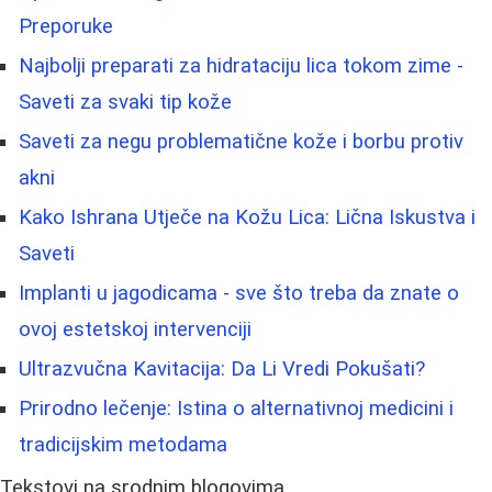
Preporuke
Najbolji preparati za hidrataciju lica tokom zime -
Saveti za svaki tip kože
Saveti za negu problematične kože i borbu protiv
akni
Kako Ishrana Utječe na Kožu Lica: Lična Iskustva i
Saveti
Implanti u jagodicama - sve što treba da znate o
ovoj estetskoj intervenciji
Ultrazvučna Kavitacija: Da Li Vredi Pokušati?
Prirodno lečenje: Istina o alternativnoj medicini i
tradicijskim metodama
Tekstovi na srodnim blogovima