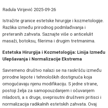
Radula Virijević
2025-09-26
Istražite granice estetske hirurgije i kozmetologije.
Razlika između prirodnog podmlađivanja i
preteranih zahvata. Saznajte više o anticelulit
masaži, botoksu, filerima i drugim tretmanima.
Estetska Hirurgija i Kozmetologija: Linija Između
Ulepšavanja i Normalizacije Ekstrema
Savremeno društvo nalazi se na raskršću između
prirodne lepote i tehnoloških dostignuća koja
omogućavaju njenu modifikaciju. S jedne strane,
postoji želja za samopouzdanjem i očuvanjem
mladosti, a s druge, sveprisutni društveni pritisci i
normalizacija radikalnih estetskih zahvata. Ovaj