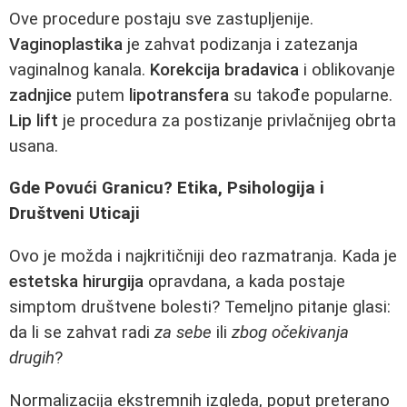
Ove procedure postaju sve zastupljenije.
Vaginoplastika
je zahvat podizanja i zatezanja
vaginalnog kanala.
Korekcija bradavica
i oblikovanje
zadnjice
putem
lipotransfera
su takođe popularne.
Lip lift
je procedura za postizanje privlačnijeg obrta
usana.
Gde Povući Granicu? Etika, Psihologija i
Društveni Uticaji
Ovo je možda i najkritičniji deo razmatranja. Kada je
estetska hirurgija
opravdana, a kada postaje
simptom društvene bolesti? Temeljno pitanje glasi:
da li se zahvat radi
za sebe
ili
zbog očekivanja
drugih
?
Normalizacija ekstremnih izgleda, poput preterano