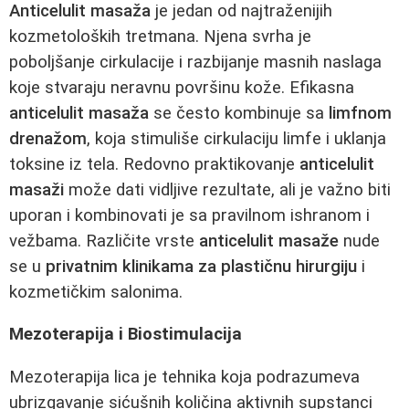
Anticelulit masaža
je jedan od najtraženijih
kozmetoloških tretmana. Njena svrha je
poboljšanje cirkulacije i razbijanje masnih naslaga
koje stvaraju neravnu površinu kože. Efikasna
anticelulit masaža
se često kombinuje sa
limfnom
drenažom
, koja stimuliše cirkulaciju limfe i uklanja
toksine iz tela. Redovno praktikovanje
anticelulit
masaži
može dati vidljive rezultate, ali je važno biti
uporan i kombinovati je sa pravilnom ishranom i
vežbama. Različite vrste
anticelulit masaže
nude
se u
privatnim klinikama za plastičnu hirurgiju
i
kozmetičkim salonima.
Mezoterapija i Biostimulacija
Mezoterapija lica je tehnika koja podrazumeva
ubrizgavanje sićušnih količina aktivnih supstanci