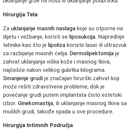
uklanjanje grbe na nosu ili uklanjanje podbratka.
Hirurgija Tela
Za
uklanjanje masnih naslaga
koje su otporne na
dijetu i vežbanje, koristi se
liposukcija
. Naprednije
tehnike kao što je
lipoliza
koriste laser ili ultrazvuk
za razbijanje masnih ćelija.
Dermolipektomija
je
zahvat uklanjanja viška kože i masnog tkiva,
najčešće nakon velikog gubitka kilograma.
Smanjenje grudi
je značajan hirurški zahvat koji
može rešiti zdravstvene probleme, dok je
povećanje grudi putem implantata čisto estetski
izbor.
Ginekomastija
, ili uklanjanje masnog tkiva sa
muških grudi, takođe spada u ove procedure.
Hirurgija Intimnih Područja