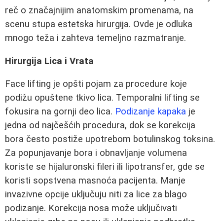
reč o značajnijim anatomskim promenama, na
scenu stupa estetska hirurgija. Ovde je odluka
mnogo teža i zahteva temeljno razmatranje.
Hirurgija Lica i Vrata
Face lifting je opšti pojam za procedure koje
podižu opuštene tkivo lica. Temporalni lifting se
fokusira na gornji deo lica.
Podizanje kapaka
je
jedna od najčešćih procedura, dok se korekcija
bora često postiže upotrebom botulinskog toksina.
Za popunjavanje bora i obnavljanje volumena
koriste se hijaluronski fileri ili lipotransfer, gde se
koristi sopstvena masnoća pacijenta. Manje
invazivne opcije uključuju niti za lice za blago
podizanje. Korekcija nosa može uključivati