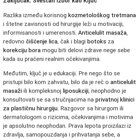
Zaključak: Svestan Izbor kao Ključ
Razlika između korisnog
kozmetološkog tretmana
i štetne zavisnosti od hirurgije leži u motivaciji,
informisanosti i umerenosti.
Anticelulit masaža
,
redovno
čišćenje lica
, čak i blagi
botoks
za
korekciju bora
mogu biti delovi zdrave nege sebe
kada su praćeni realnim očekivanjima.
Međutim, ključ je u edukaciji. Pre nego što se
pristupi bilo kom zahvatu, bilo da je reč o
anticelulit
masaži
ili kompleksnoj
liposukciji
, neophodno je
konsultovati se sa stručnjacima na
privatnoj klinici
za plastičnu hirurgiju
. Razgovor sa hirurgom ili
dermatologom o rizicima, očekivanjima i motivima
je apsolutno neophodan. Prava lepota proizilazi iz
zdravlja, samopouzdanja i prihvatanja sebe, a