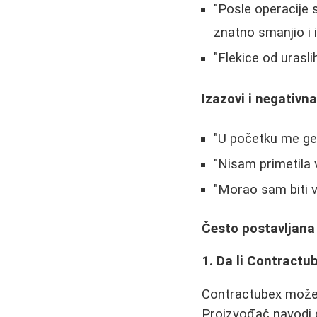
"Posle operacije
znatno smanjio i 
"Flekice od urasl
Izazovi i negativn
"U početku me gel
"Nisam primetila v
"Morao sam biti v
Često postavljana
1. Da li Contractub
Contractubex može im
Proizvođač navodi da