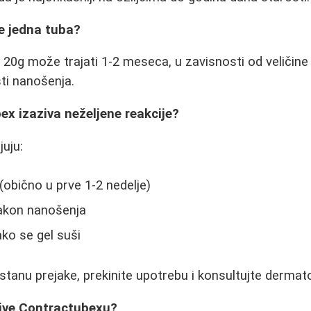
je jedna tuba?
20g može trajati 1-2 meseca, u zavisnosti od veličine
sti nanošenja.
bex izaziva neželjene reakcije?
juju:
(obično u prve 1-2 nedelje)
akon nanošenja
ko se gel suši
stanu prejake, prekinite upotrebu i konsultujte dermat
tive Contractubexu?