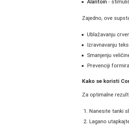
Alantoin
- stimuli
Zajedno, ove supst
Ublažavanju crveni
Izravnavanju tek
Smanjenju veličine 
Prevenciji formira
Kako se koristi C
Za optimalne rezulta
Nanesite tanki sl
Lagano utapkajte