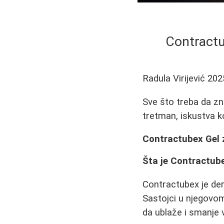
Contractub
Radula Virijević
202
Sve što treba da zna
tretman, iskustva ko
Contractubex Gel z
Šta je Contractub
Contractubex je derm
Sastojci u njegovom 
da ublaže i smanje vi