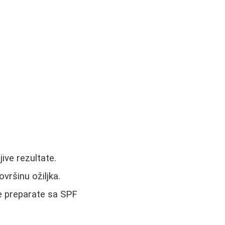
ive rezultate.
ovršinu ožiljka.
ite preparate sa SPF