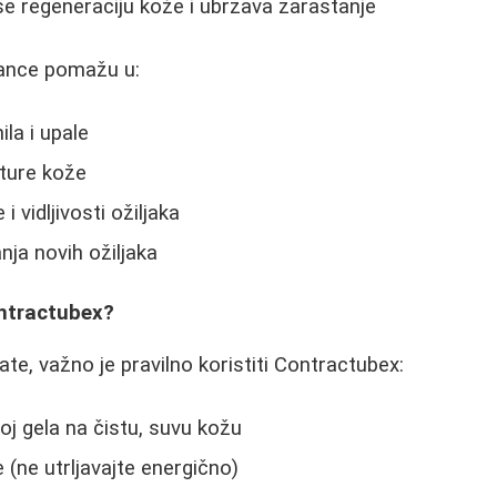
še regeneraciju kože i ubrzava zarastanje
ance pomažu u:
la i upale
sture kože
i vidljivosti ožiljaka
nja novih ožiljaka
ontractubex?
te, važno je pravilno koristiti Contractubex:
oj gela na čistu, suvu kožu
 (ne utrljavajte energično)